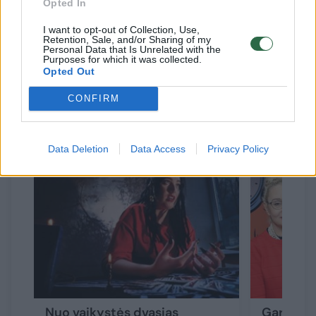
Opted In
kurios simbolis – lotosas. Ši diena darni ir
šviesi, mūsų sieloje ir aplink mus tvyros
I want to opt-out of Collection, Use,
Retention, Sale, and/or Sharing of my
Personal Data that Is Unrelated with the
harmonija. Jei sieksime gerų tikslų, mums
Purposes for which it was collected.
Opted Out
turėtų pasisekti.
CONFIRM
Susiję straipsniai
Data Deletion
Data Access
Privacy Policy
Nuo vaikystės dvasias
Garsiaus