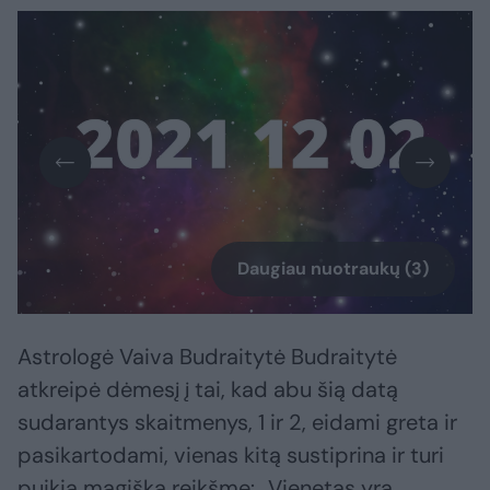
Daugiau nuotraukų (3)
Astrologė Vaiva Budraitytė Budraitytė
atkreipė dėmesį į tai, kad abu šią datą
sudarantys skaitmenys, 1 ir 2, eidami greta ir
pasikartodami, vienas kitą sustiprina ir turi
puikią magišką reikšmę: „Vienetas yra