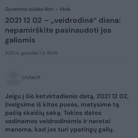
Gyvenimo būdas
Nori – tikėk
2021 12 02 – „veidrodinė“ diena:
nepamirškite pasinaudoti jos
galiomis
2021 m. gruodžio 1 d. 18:05
Lrytas.lt
Jeigu į šio ketvirtadienio datą, 2021 12 02,
žvelgsime iš kitos pusės, matysime tą
pačią skaičių seką. Tokios datos
vadinamos veidrodinėmis ir neretai
manoma, kad jos turi ypatingų galių.