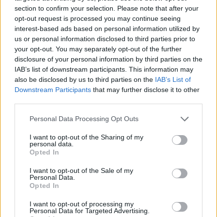
užtemimas, įvyksiantis šį šeštadienį (mus tai
section to confirm your selection. Please note that after your
veikia ir savaitę prieš, ir kelias dienas po
opt-out request is processed you may continue seeing
tokio įvykio). Užtemimas jau tūkstančius
interest-based ads based on personal information utilized by
us or personal information disclosed to third parties prior to
metų laikomas blogu ženklu, atimančiu
your opt-out. You may separately opt-out of the further
energiją ir provokuojančiu mus netinkamai
disclosure of your personal information by third parties on the
IAB’s list of downstream participants. This information may
elgtis. Pasak V.Budraitytės, per užtemimą
also be disclosed by us to third parties on the
IAB’s List of
žmonės neretai elgiasi neapgalvotai, taip pat,
Downstream Participants
that may further disclose it to other
third parties.
kaip per pilnatį.
Personal Data Processing Opt Outs
Visgi šis Saulės užtemimas Lietuvos labai
I want to opt-out of the Sharing of my
personal data.
stipriai neveiks, tad gruodžio 2-osios
Opted In
teigiamą energiją tikrai galime išnaudoti.
I want to opt-out of the Sale of my
Personal Data.
Opted In
Kad ši diena bus gera, pritarė ir ezoterikė
I want to opt-out of processing my
Aglaja. Ji pabrėžė, kad tai – 28 Mėnulio diena,
Personal Data for Targeted Advertising.