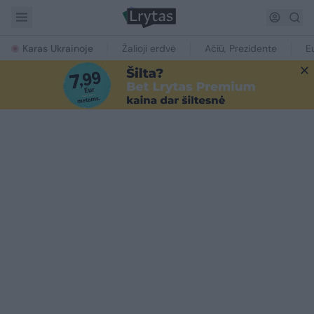
Karas Ukrainoje
Žalioji erdvė
Ačiū, Prezidente
E