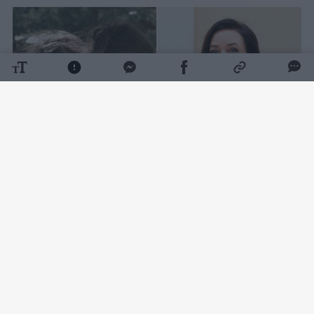
Daugiau nuotraukų (4)
„Vaiko teisių apsaugos tarnyba stengiasi
surasti tą kontaktą, nes lyg ir buvo tokių
užuomazgų, kad šeima eis į kontaktą ir priims
pagalbą.