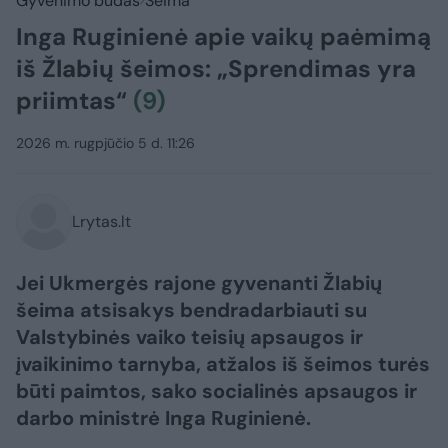
Gyvenimo būdas
Šeima
Inga Ruginienė apie vaikų paėmimą
iš Žlabių šeimos: „Sprendimas yra
priimtas“
(9)
2026 m. rugpjūčio 5 d. 11:26
Lrytas.lt
Jei Ukmergės rajone gyvenanti Žlabių
šeima atsisakys bendradarbiauti su
Valstybinės vaiko teisių apsaugos ir
įvaikinimo tarnyba, atžalos iš šeimos turės
būti paimtos, sako socialinės apsaugos ir
darbo ministrė Inga Ruginienė.