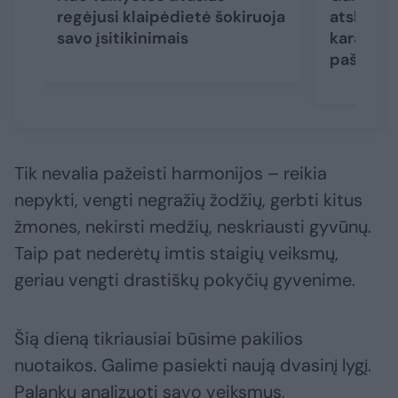
regėjusi klaipėdietė šokiruoja
atskleidė
savo įsitikinimais
karantina
pašalpų
Tik nevalia pažeisti harmonijos – reikia
nepykti, vengti negražių žodžių, gerbti kitus
žmones, nekirsti medžių, neskriausti gyvūnų.
Taip pat nederėtų imtis staigių veiksmų,
geriau vengti drastiškų pokyčių gyvenime.
Šią dieną tikriausiai būsime pakilios
nuotaikos. Galime pasiekti naują dvasinį lygį.
Palanku analizuoti savo veiksmus,