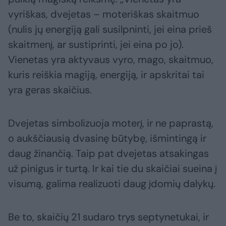
vyriškas, dvejetas – moteriškas skaitmuo
(nulis jų energiją gali susilpninti, jei eina prieš
skaitmenį, ar sustiprinti, jei eina po jo).
Vienetas yra aktyvaus vyro, mago, skaitmuo,
kuris reiškia magiją, energiją, ir apskritai tai
yra geras skaičius.
Dvejetas simbolizuoja moterį, ir ne paprastą,
o aukščiausią dvasinę būtybę, išmintingą ir
daug žinančią. Taip pat dvejetas atsakingas
už pinigus ir turtą. Ir kai tie du skaičiai sueina į
visumą, galima realizuoti daug įdomių dalykų.
Be to, skaičių 21 sudaro trys septynetukai, ir