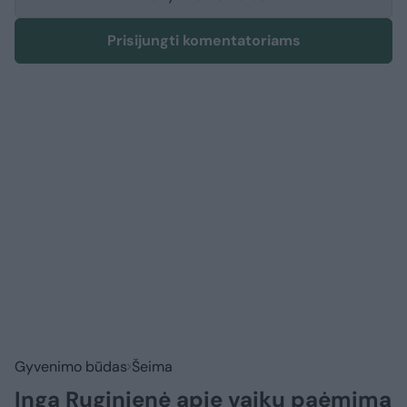
Prisijungti komentatoriams
Gyvenimo būdas
Šeima
Inga Ruginienė apie vaikų paėmimą