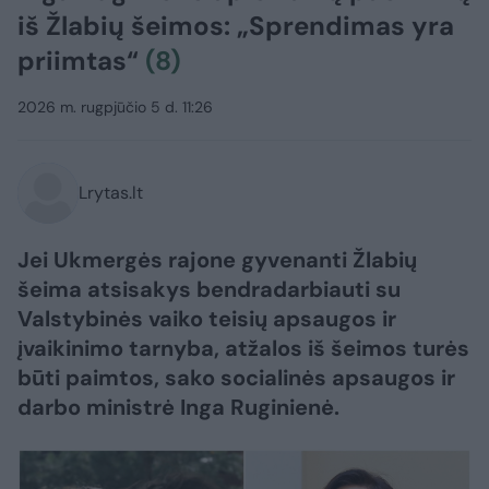
iš Žlabių šeimos: „Sprendimas yra
priimtas“
(8)
2026 m. rugpjūčio 5 d. 11:26
Lrytas.lt
Jei Ukmergės rajone gyvenanti Žlabių
šeima atsisakys bendradarbiauti su
Valstybinės vaiko teisių apsaugos ir
įvaikinimo tarnyba, atžalos iš šeimos turės
būti paimtos, sako socialinės apsaugos ir
darbo ministrė Inga Ruginienė.