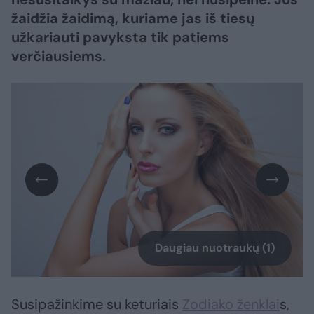
žaidžia žaidimą, kuriame jas iš tiesų
užkariauti pavyksta tik patiems
verčiausiems.
Daugiau nuotraukų (1)
Susipažinkime su keturiais
Zodiako ženklai
s,