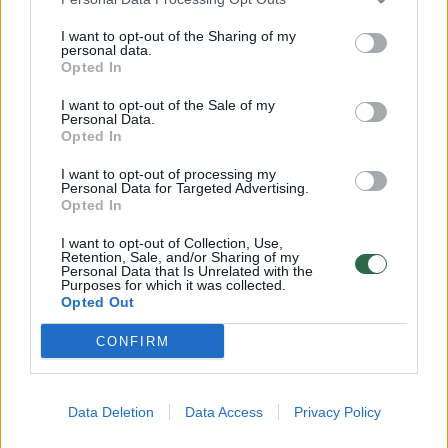
mylimiesiems, tačiau mainais tikisi to paties.
I want to opt-out of the Sharing of my
personal data.
Opted In
Vėžiai nesitaikstys su savanaudiškumu ir
abejingumu, net jei garsiai nieko nepasakys.
I want to opt-out of the Sale of my
Personal Data.
Opted In
Jie tyliai stebi, įvertindami, kiek žmogus
I want to opt-out of processing my
Personal Data for Targeted Advertising.
pasirengęs rodyti švelnumą ir rūpestį.
Opted In
I want to opt-out of Collection, Use,
Retention, Sale, and/or Sharing of my
Jei norite pelnyti Vėžio atstovės dėmesį,
Personal Data that Is Unrelated with the
Purposes for which it was collected.
išmokite suprasti ją be žodžių ir atsakyti į jos
Opted Out
jausmus taip pat giliai ir nuoširdžiai.
CONFIRM
Svarstyklės
Data Deletion
Data Access
Privacy Policy