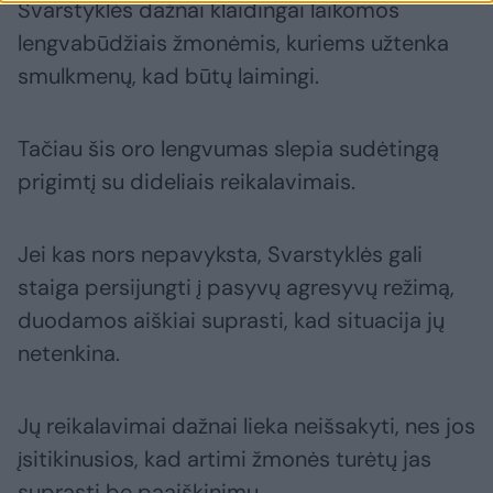
Svarstyklės dažnai klaidingai laikomos
lengvabūdžiais žmonėmis, kuriems užtenka
smulkmenų, kad būtų laimingi.
Tačiau šis oro lengvumas slepia sudėtingą
prigimtį su dideliais reikalavimais.
Jei kas nors nepavyksta, Svarstyklės gali
staiga persijungti į pasyvų agresyvų režimą,
duodamos aiškiai suprasti, kad situacija jų
netenkina.
Jų reikalavimai dažnai lieka neišsakyti, nes jos
įsitikinusios, kad artimi žmonės turėtų jas
suprasti be paaiškinimų.