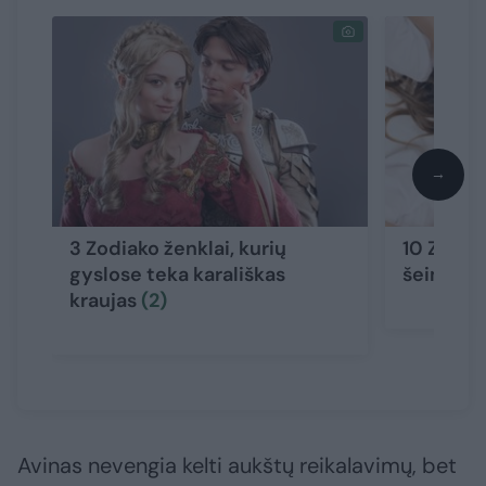
→
3 Zodiako ženklai, kurių
10 Zodiak
gyslose teka karališkas
šeimose v
kraujas
(2)
Avinas nevengia kelti aukštų reikalavimų, bet