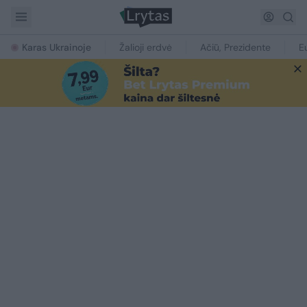
Karas Ukrainoje
Žalioji erdvė
Ačiū, Prezidente
E