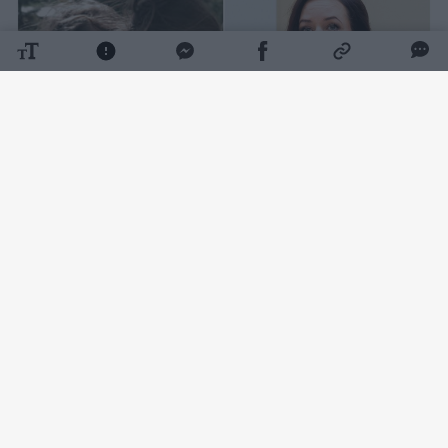
Daugiau nuotraukų (4)
„Vaiko teisių apsaugos tarnyba stengiasi
surasti tą kontaktą, nes lyg ir buvo tokių
užuomazgų, kad šeima eis į kontaktą ir priims
pagalbą.
Mūsų pagrindinis tikslas, kad šeima priimtų