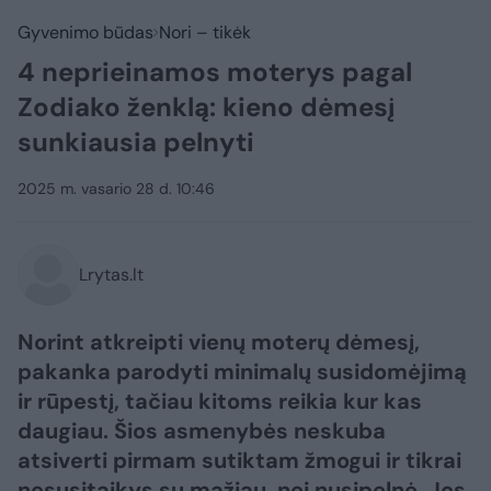
Gyvenimo būdas
Nori – tikėk
4 neprieinamos moterys pagal
Zodiako ženklą: kieno dėmesį
sunkiausia pelnyti
2025 m. vasario 28 d. 10:46
Lrytas.lt
Norint atkreipti vienų moterų dėmesį,
pakanka parodyti minimalų susidomėjimą
ir rūpestį, tačiau kitoms reikia kur kas
daugiau. Šios asmenybės neskuba
atsiverti pirmam sutiktam žmogui ir tikrai
nesusitaikys su mažiau, nei nusipelnė. Jos