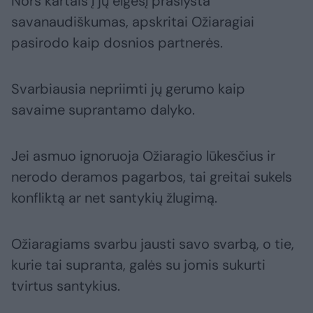
Nors kartais į jų elgesį praslysta
savanaudiškumas, apskritai Ožiaragiai
pasirodo kaip dosnios partnerės.
Svarbiausia nepriimti jų gerumo kaip
savaime suprantamo dalyko.
Jei asmuo ignoruoja Ožiaragio lūkesčius ir
nerodo deramos pagarbos, tai greitai sukels
konfliktą ar net santykių žlugimą.
Ožiaragiams svarbu jausti savo svarbą, o tie,
kurie tai supranta, galės su jomis sukurti
tvirtus santykius.