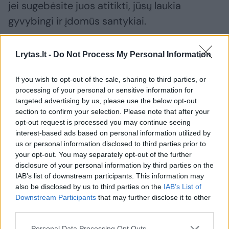
jei sugebėsite juos atitikti, jūsų laukia
gyvybingi ir įdomūs santykiai.
Šis ženklas dievina linksmus, drąsius ir savimi
Lrytas.lt -
Do Not Process My Personal Information
pasitikinčius žmones, todėl nenuoširdūs
If you wish to opt-out of the sale, sharing to third parties, or
bandymai jai įtikti pasmerkti nesėkmei.
processing of your personal or sensitive information for
targeted advertising by us, please use the below opt-out
section to confirm your selection. Please note that after your
Vėžys
opt-out request is processed you may continue seeing
interest-based ads based on personal information utilized by
us or personal information disclosed to third parties prior to
Vėžiai dažnai siejami su rūpestingumu ir
your opt-out. You may separately opt-out of the further
disclosure of your personal information by third parties on the
nesavanaudiškumu, tačiau nepainiokite jų
IAB’s list of downstream participants. This information may
gerumo su naivumu.
also be disclosed by us to third parties on the
IAB’s List of
Downstream Participants
that may further disclose it to other
third parties.
Šio ženklo moterys be atodairos atsiduoda
Personal Data Processing Opt Outs