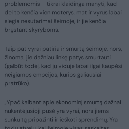
problemomis – tikrai klaidinga manyti, kad
dėl to kenčia vien moterys, mat ir vyrus labai
slegia nesutarimai šeimoje, ir jie kenčia
bręstant skyryboms.
Taip pat vyrai patiria ir smurtą šeimoje, nors,
žinoma, jie dažniau linkę patys smurtauti
(galbūt todėl, kad jų viduje labai ilgai kaupėsi
neigiamos emocijos, kurios galiausiai
pratrūko).
„Ypač kalbant apie ekonominį smurtą dažnai
nukentėjusioji pusė yra vyrai, nors jiems
sunku tą pripažinti ir ieškoti sprendimų. Yra
tokių atvejų, kai šeimoje visas sąskaitas