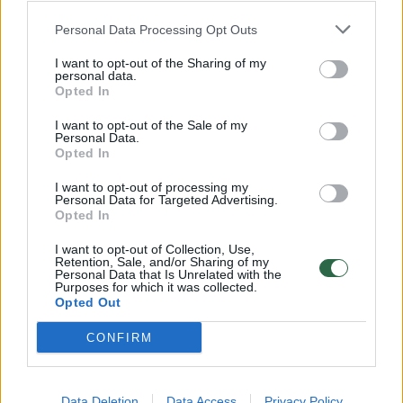
kad jis – nieko vertas, ir tas
nepilnavertiškumo jausmas vis auga. Kartais
Personal Data Processing Opt Outs
galiausiai būtent tai iššaukia to vyro smurto
I want to opt-out of the Sharing of my
personal data.
prieš žmoną proveržį (tai, žinoma, nėra jo
Opted In
pateisinimas).
I want to opt-out of the Sale of my
Personal Data.
Opted In
Ir jei moteris nuolat kartoja vaikams, kad jų
I want to opt-out of processing my
tėtis – niekam tikęs, tai galima laikyti tam
Personal Data for Targeted Advertising.
Opted In
tikra psichologinio smurto forma.
I want to opt-out of Collection, Use,
Retention, Sale, and/or Sharing of my
Personal Data that Is Unrelated with the
O nuolatinis moters bambėjimas, kad ji viena
Purposes for which it was collected.
Opted Out
stengiasi, dirba, o iš vyro jokios pagalbos
nesulaukia, gal dar ir nėra psichologinis
CONFIRM
smurtas, bet tai gali būti jo užuomazga.
Data Deletion
Data Access
Privacy Policy