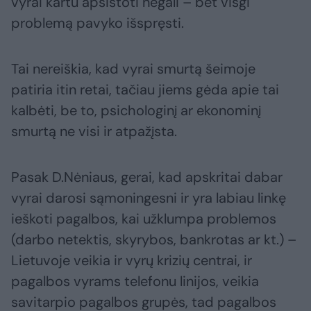
vyrai kartu apsistoti negali – bet visgi
problemą pavyko išspręsti.
Tai nereiškia, kad vyrai smurtą šeimoje
patiria itin retai, tačiau jiems gėda apie tai
kalbėti, be to, psichologinį ar ekonominį
smurtą ne visi ir atpažįsta.
Pasak D.Nėniaus, gerai, kad apskritai dabar
vyrai darosi sąmoningesni ir yra labiau linkę
ieškoti pagalbos, kai užklumpa problemos
(darbo netektis, skyrybos, bankrotas ar kt.) –
Lietuvoje veikia ir vyrų krizių centrai, ir
pagalbos vyrams telefonu linijos, veikia
savitarpio pagalbos grupės, tad pagalbos