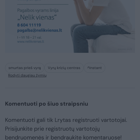
smurtas prieš vyrą
Vyrų krizių centras
^Instant
Rodyti daugiau žymių
Komentuoti po šiuo straipsniu
Komentuoti gali tik Lrytas registruoti vartotojai.
Prisijunkite prie registruotų vartotojų
bendruomenės ir bendraukite komentaruose!