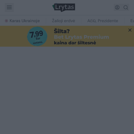
Karas Ukrainoje
Žalioji erdvė
Ačiū, Prezidente
E