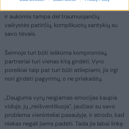
Beje, vyrai į panašias situacijas dažnai įsivelia
ir aukomis tampa dėl traumuojančių
vaikystės patirčių, komplikuotų santykių su
savo tėvais.
Šeimoje turi būti ieškoma kompromisų,
partneriai turi vienas kitą girdėti. Vyro
poreikiai taip pat turi būti atliepiami, jis irgi
nori girdėti pagyrimų, o ne priekaištų.
„Dauguma vyrų neigiamas emocijas kaupia
viduje, jų „neišventiliuoja“, jaučiasi su savo
problema vieninteliai pasaulyje, ir atrodo, kad
niekas negali jiems padėti. Tada jie labai linkę