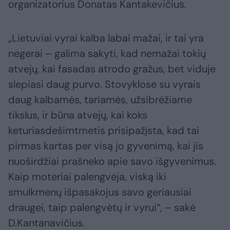
organizatorius Donatas Kantakevičius.
„Lietuviai vyrai kalba labai mažai, ir tai yra
negerai – galima sakyti, kad nemažai tokių
atvejų, kai fasadas atrodo gražus, bet viduje
slepiasi daug purvo. Stovyklose su vyrais
daug kalbamės, tariamės, užsibrėžiame
tikslus, ir būna atvejų, kai koks
keturiasdešimtmetis prisipažįsta, kad tai
pirmas kartas per visą jo gyvenimą, kai jis
nuoširdžiai prašneko apie savo išgyvenimus.
Kaip moteriai palengvėja, viską iki
smulkmenų išpasakojus savo geriausiai
draugei, taip palengvėtų ir vyrui“, – sakė
D.Kantanavičius.