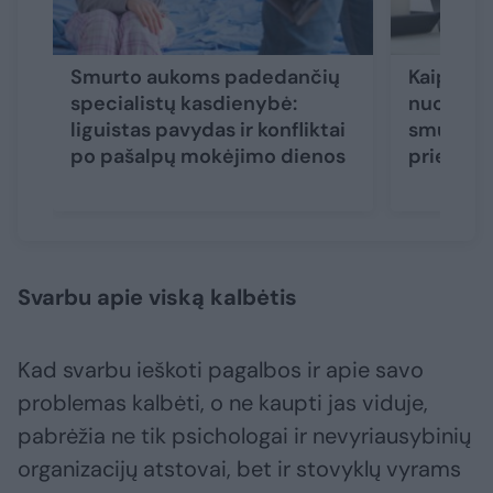
Smurto aukoms padedančių
Kaip aps
specialistų kasdienybė:
nuo namu
liguistas pavydas ir konfliktai
smurtaut
po pašalpų mokėjimo dienos
priemon
Svarbu apie viską kalbėtis
Kad svarbu ieškoti pagalbos ir apie savo
problemas kalbėti, o ne kaupti jas viduje,
pabrėžia ne tik psichologai ir nevyriausybinių
organizacijų atstovai, bet ir stovyklų vyrams