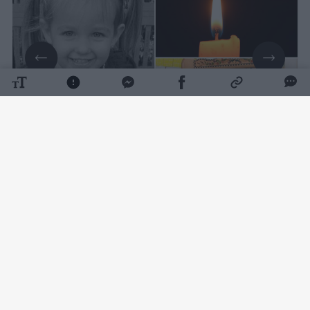
Daugiau nuotraukų (3)
Policijos duomenimis, incidentas įvyko
praėjusį mėnesį Bointon Biče, kai mažametė
su savo broliu buvo auklės namuose.
Remiantis pradine policijos informacija, tuo
metu auklė buvo išėjusi iš namų, todėl
mergaite ir jos broliu rūpinosi auklės