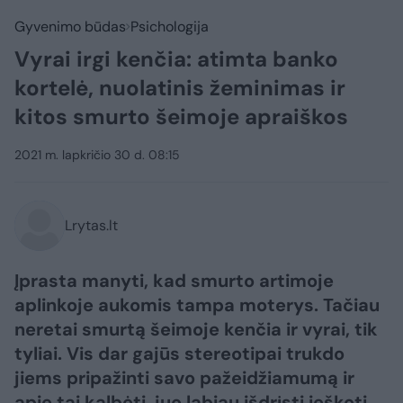
Gyvenimo būdas
Psichologija
Vyrai irgi kenčia: atimta banko
kortelė, nuolatinis žeminimas ir
kitos smurto šeimoje apraiškos
2021 m. lapkričio 30 d. 08:15
Lrytas.lt
Įprasta manyti, kad smurto artimoje
aplinkoje aukomis tampa moterys. Tačiau
neretai smurtą šeimoje kenčia ir vyrai, tik
tyliai. Vis dar gajūs stereotipai trukdo
jiems pripažinti savo pažeidžiamumą ir
apie tai kalbėti, juo labiau išdrįsti ieškoti