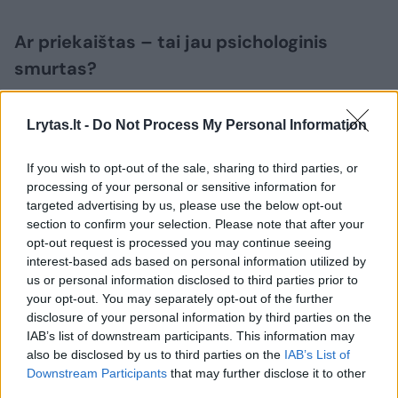
Ar priekaištas – tai jau psichologinis
smurtas?
Pasak M.Tumšio, psichologinis smurtas prieš
Lrytas.lt -
Do Not Process My Personal Information
vyrą gali reikštis panašiai kaip prieš moterį.
If you wish to opt-out of the sale, sharing to third parties, or
processing of your personal or sensitive information for
targeted advertising by us, please use the below opt-out
Tarkim, kai kurios moterys linkusios pabrėžti:
section to confirm your selection. Please note that after your
„Tu privalai išlaikyti šeimą“, bet kur tai
opt-out request is processed you may continue seeing
interest-based ads based on personal information utilized by
pasakyta? Tai veikiau senas stereotipas.
us or personal information disclosed to third parties prior to
Ypač tos moterys, kurios uždirba daugiau nei
your opt-out. You may separately opt-out of the further
sutuoktiniai, yra linkusios juos dėl to žeminti.
disclosure of your personal information by third parties on the
IAB’s list of downstream participants. This information may
also be disclosed by us to third parties on the
IAB’s List of
Downstream Participants
that may further disclose it to other
Nuolat girdintis žeminimą vyras ima galvoti,
third parties.