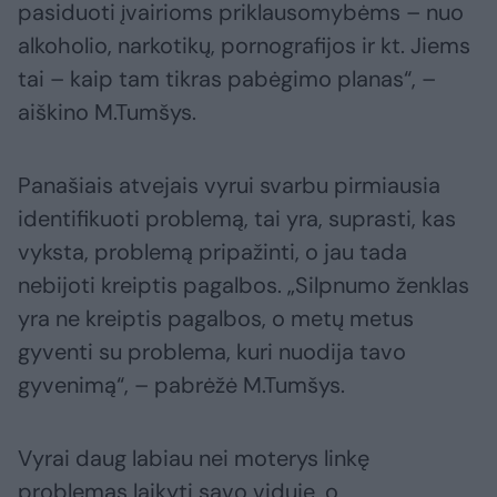
pasiduoti įvairioms priklausomybėms – nuo
alkoholio, narkotikų, pornografijos ir kt. Jiems
tai – kaip tam tikras pabėgimo planas“, –
aiškino M.Tumšys.
Panašiais atvejais vyrui svarbu pirmiausia
identifikuoti problemą, tai yra, suprasti, kas
vyksta, problemą pripažinti, o jau tada
nebijoti kreiptis pagalbos. „Silpnumo ženklas
yra ne kreiptis pagalbos, o metų metus
gyventi su problema, kuri nuodija tavo
gyvenimą“, – pabrėžė M.Tumšys.
Vyrai daug labiau nei moterys linkę
problemas laikyti savo viduje, o