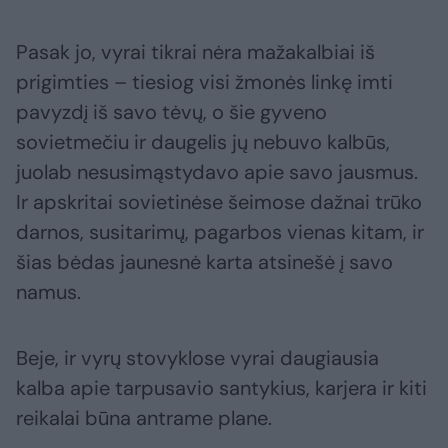
Pasak jo, vyrai tikrai nėra mažakalbiai iš
prigimties – tiesiog visi žmonės linkę imti
pavyzdį iš savo tėvų, o šie gyveno
sovietmečiu ir daugelis jų nebuvo kalbūs,
juolab nesusimąstydavo apie savo jausmus.
Ir apskritai sovietinėse šeimose dažnai trūko
darnos, susitarimų, pagarbos vienas kitam, ir
šias bėdas jaunesnė karta atsinešė į savo
namus.
Beje, ir vyrų stovyklose vyrai daugiausia
kalba apie tarpusavio santykius, karjera ir kiti
reikalai būna antrame plane.