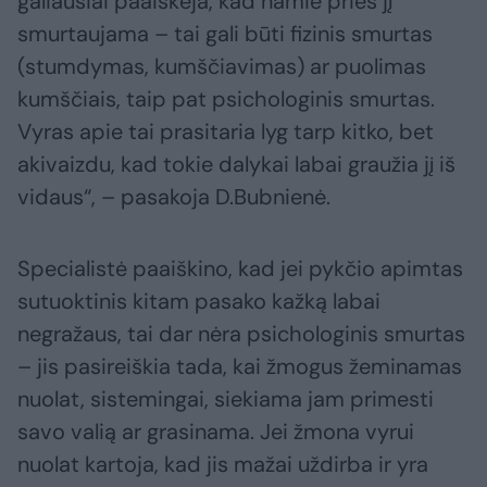
galiausiai paaiškėja, kad namie prieš jį
smurtaujama – tai gali būti fizinis smurtas
(stumdymas, kumščiavimas) ar puolimas
kumščiais, taip pat psichologinis smurtas.
Vyras apie tai prasitaria lyg tarp kitko, bet
akivaizdu, kad tokie dalykai labai graužia jį iš
vidaus“, – pasakoja D.Bubnienė.
Specialistė paaiškino, kad jei pykčio apimtas
sutuoktinis kitam pasako kažką labai
negražaus, tai dar nėra psichologinis smurtas
– jis pasireiškia tada, kai žmogus žeminamas
nuolat, sistemingai, siekiama jam primesti
savo valią ar grasinama. Jei žmona vyrui
nuolat kartoja, kad jis mažai uždirba ir yra