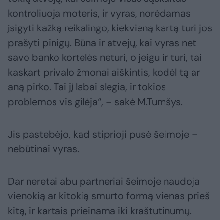
kontroliuoja moteris, ir vyras, norėdamas
įsigyti kažką reikalingo, kiekvieną kartą turi jos
prašyti pinigų. Būna ir atvejų, kai vyras net
savo banko kortelės neturi, o jeigu ir turi, tai
kaskart privalo žmonai aiškintis, kodėl tą ar
aną pirko. Tai jį labai slegia, ir tokios
problemos vis gilėja“, – sakė M.Tumšys.
Jis pastebėjo, kad stiprioji pusė šeimoje –
nebūtinai vyras.
Dar neretai abu partneriai šeimoje naudoja
vienokią ar kitokią smurto formą vienas prieš
kitą, ir kartais prieinama iki kraštutinumų.