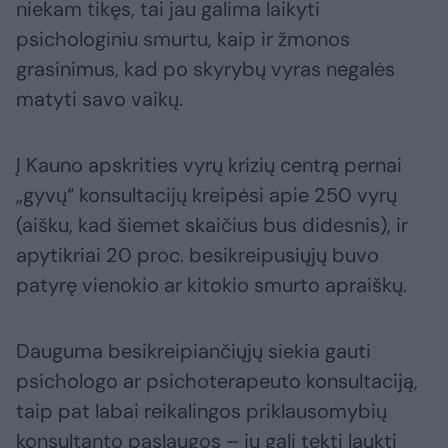
niekam tikęs, tai jau galima laikyti
psichologiniu smurtu, kaip ir žmonos
grasinimus, kad po skyrybų vyras negalės
matyti savo vaikų.
Į Kauno apskrities vyrų krizių centrą pernai
„gyvų“ konsultacijų kreipėsi apie 250 vyrų
(aišku, kad šiemet skaičius bus didesnis), ir
apytikriai 20 proc. besikreipusiųjų buvo
patyrę vienokio ar kitokio smurto apraiškų.
Dauguma besikreipiančiųjų siekia gauti
psichologo ar psichoterapeuto konsultaciją,
taip pat labai reikalingos priklausomybių
konsultanto paslaugos – jų gali tekti laukti