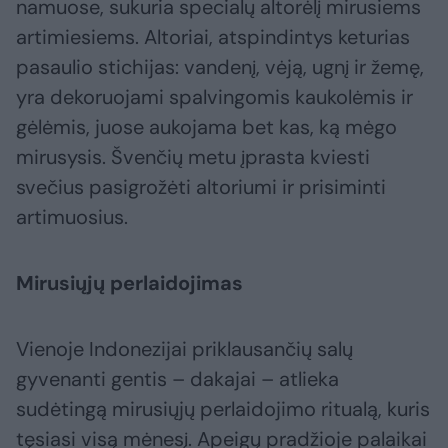
namuose, sukuria specialų altorėlį mirusiems
artimiesiems. Altoriai, atspindintys keturias
pasaulio stichijas: vandenį, vėją, ugnį ir žemę,
yra dekoruojami spalvingomis kaukolėmis ir
gėlėmis, juose aukojama bet kas, ką mėgo
mirusysis. Švenčių metu įprasta kviesti
svečius pasigrožėti altoriumi ir prisiminti
artimuosius.
Mirusiųjų perlaidojimas
Vienoje Indonezijai priklausančių salų
gyvenanti gentis – dakajai – atlieka
sudėtingą mirusiųjų perlaidojimo ritualą, kuris
tęsiasi visą mėnesį. Apeigų pradžioje palaikai