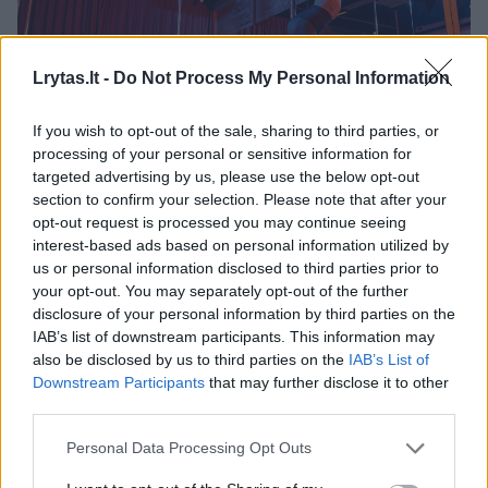
Lrytas.lt -
Do Not Process My Personal Information
If you wish to opt-out of the sale, sharing to third parties, or
Daugiau nuotraukų (7)
processing of your personal or sensitive information for
targeted advertising by us, please use the below opt-out
section to confirm your selection. Please note that after your
Kinijoje į laidotuves kviečiamos striptizo šokėjos.
opt-out request is processed you may continue seeing
123rf nuotr.
interest-based ads based on personal information utilized by
us or personal information disclosed to third parties prior to
your opt-out. You may separately opt-out of the further
Džiazo ritmai
disclosure of your personal information by third parties on the
IAB’s list of downstream participants. This information may
also be disclosed by us to third parties on the
IAB’s List of
JAV Luizianos valstijoje, Naujojo Orleano
Downstream Participants
that may further disclose it to other
third parties.
mieste, dar XX a. pradėta laidotuvių
ceremonijos tradicija, kurios metu velionis į
Personal Data Processing Opt Outs
paskutinę kelionę išlydimas skambant