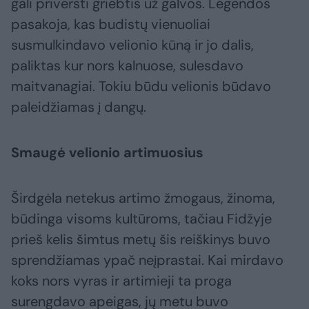
gali priversti griebtis už galvos. Legendos
pasakoja, kas budistų vienuoliai
susmulkindavo velionio kūną ir jo dalis,
paliktas kur nors kalnuose, sulesdavo
maitvanagiai. Tokiu būdu velionis būdavo
paleidžiamas į dangų.
Smaugė velionio artimuosius
Širdgėla netekus artimo žmogaus, žinoma,
būdinga visoms kultūroms, tačiau Fidžyje
prieš kelis šimtus metų šis reiškinys buvo
sprendžiamas ypač neįprastai. Kai mirdavo
koks nors vyras ir artimieji ta proga
surengdavo apeigas, jų metu buvo