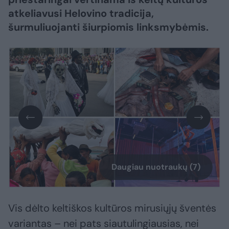
atkeliavusi Helovino tradicija,
šurmuliuojanti šiurpiomis linksmybėmis.
Daugiau nuotraukų (7)
Vis dėlto keltiškos kultūros mirusiųjų šventės
variantas – nei pats siautulingiausias, nei