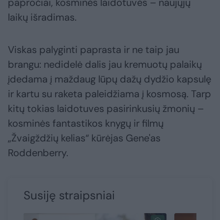
papročiai, kosminės laidotuvės – naujųjų
laikų išradimas.
Viskas palyginti paprasta ir ne taip jau
brangu: nedidelė dalis jau kremuotų palaikų
įdedama į maždaug lūpų dažų dydžio kapsulę
ir kartu su raketa paleidžiama į kosmosą. Tarp
kitų tokias laidotuves pasirinkusių žmonių –
kosminės fantastikos knygų ir filmų
„Žvaigždžių kelias“ kūrėjas Gene'as
Roddenberry.
Susiję straipsniai