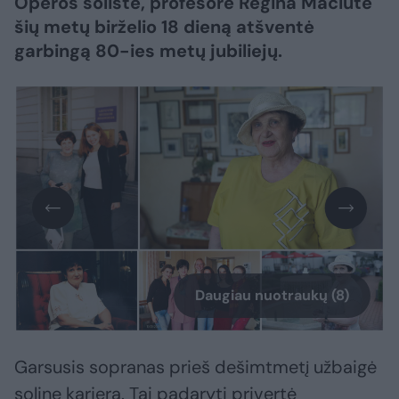
Operos solistė, profesorė Regina Maciūtė
šių metų birželio 18 dieną atšventė
garbingą 80-ies metų jubiliejų.
Daugiau nuotraukų (8)
Garsusis sopranas prieš dešimtmetį užbaigė
solinę karjerą. Tai padaryti privertė