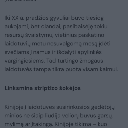
Iki XX a. pradžios gyvuliai buvo tiesiog
aukojami, bet olandai, pasibaisėję tokiu
resursų švaistymu, vietinius paskatino
laidotuvių metu nesuvalgomą mėsą įdėti
svečiams į namus ir išdalyti apylinkės
vargingiesiems. Tad turtingo žmogaus
laidotuvės tampa tikra puota visam kaimui.
Linksmina striptizo šokėjos
Kinijoje į laidotuves susirinkusios gedėtojų
minios ne šiaip liudija velionį buvus garsų,
mylimą ar įtakingą. Kinijoje tikima – kuo