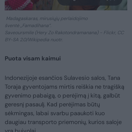
Madagaskaras, mirusiųjų perlaidojimo
šventė „Famadihana“.
Saveoursmile (Hery Zo Rakotondramanana) - Flickr, CC
BY-SA 2.0/Wikipedia nuotr.
Puota visam kaimui
Indonezijoje esančios Sulavesio salos, Tana
Toraja gyventojams mirtis reiškia ne tragišką
gyvenimo pabaigą, o perėjimą į kitą, galbūt
geresnį pasaulį. Kad perėjimas būtų
sėkmingas, labai svarbu paaukoti kuo
daugiau transporto priemonių, kurios saloje
yra buivolai.