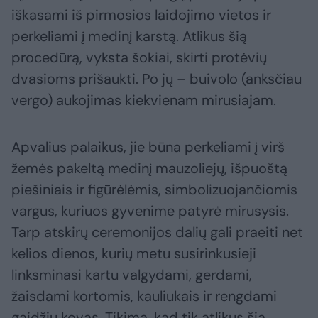
iškasami iš pirmosios laidojimo vietos ir
perkeliami į medinį karstą. Atlikus šią
procedūrą, vyksta šokiai, skirti protėvių
dvasioms prišaukti. Po jų – buivolo (anksčiau
vergo) aukojimas kiekvienam mirusiajam.
Apvalius palaikus, jie būna perkeliami į virš
žemės pakeltą medinį mauzoliejų, išpuoštą
piešiniais ir figūrėlėmis, simbolizuojančiomis
vargus, kuriuos gyvenime patyrė mirusysis.
Tarp atskirų ceremonijos dalių gali praeiti net
kelios dienos, kurių metu susirinkusieji
linksminasi kartu valgydami, gerdami,
žaisdami kortomis, kauliukais ir rengdami
gaidžių kovas. Tikima, kad tik atlikus šią