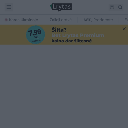
Karas Ukrainoje
Žalioji erdvė
Ačiū, Prezidente
E