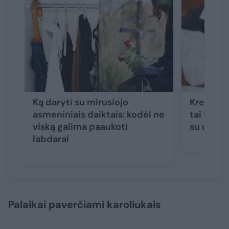
Ką daryti su mirusiojo
Kremavim
asmeniniais daiktais: kodėl ne
tai vykst
viską galima paaukoti
su urna i
labdarai
Palaikai paverčiami karoliukais