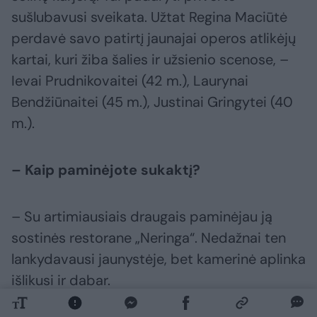
sušlubavusi sveikata. Užtat Regina Maciūtė
perdavė savo patirtį jaunajai operos atlikėjų
kartai, kuri žiba šalies ir užsienio scenose, –
Ievai Prudnikovaitei (42 m.), Laurynai
Bendžiūnaitei (45 m.), Justinai Gringytei (40
m.).
– Kaip paminėjote sukaktį?
– Su artimiausiais draugais paminėjau ją
sostinės restorane „Neringa“. Nedažnai ten
lankydavausi jaunystėje, bet kamerinė aplinka
išlikusi ir dabar.