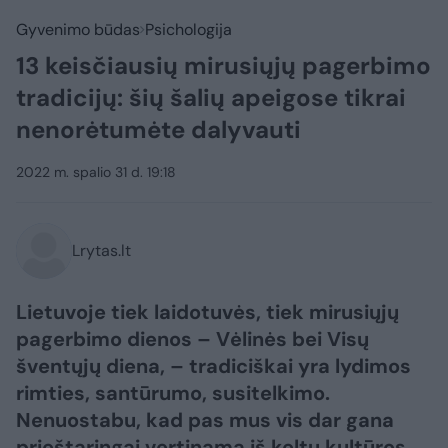
Gyvenimo būdas
Psichologija
13 keisčiausių mirusiųjų pagerbimo
tradicijų: šių šalių apeigose tikrai
nenorėtumėte dalyvauti
2022 m. spalio 31 d. 19:18
Lrytas.lt
Lietuvoje tiek laidotuvės, tiek mirusiųjų
pagerbimo dienos – Vėlinės bei Visų
šventųjų diena, – tradiciškai yra lydimos
rimties, santūrumo, susitelkimo.
Nenuostabu, kad pas mus vis dar gana
prieštaringai vertinama iš keltų kultūros