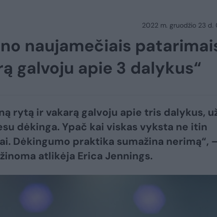
2022 m. gruodžio 23 d.
ino naujamečiais patarimai
rą galvoju apie 3 dalykus“
ą rytą ir vakarą galvoju apie tris dalykus, u
esu dėkinga. Ypač kai viskas vyksta ne itin
i. Dėkingumo praktika sumažina nerimą“, 
 žinoma atlikėja Erica Jennings.