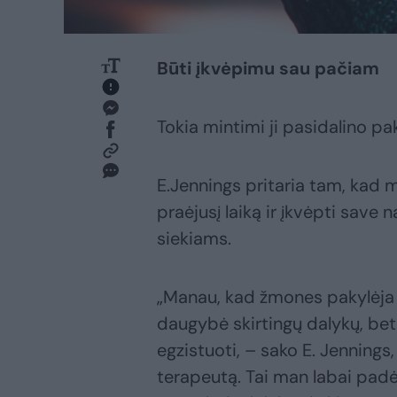
Būti įkvėpimu sau pačiam
Tokia mintimi ji pasidalino pak
E.Jennings pritaria tam, kad 
praėjusį laiką ir įkvėpti save
siekiams.
„Manau, kad žmones pakylėja
daugybė skirtingų dalykų, bet 
egzistuoti, – sako E. Jennings
terapeutą. Tai man labai pad