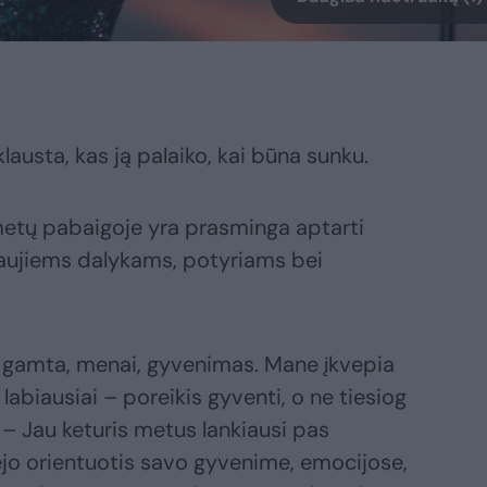
lausta, kas ją palaiko, kai būna sunku.
metų pabaigoje yra prasminga aptarti
 naujiems dalykams, potyriams bei
 gamta, menai, gyvenimas. Mane įkvepia
labiausiai – poreikis gyventi, o ne tiesiog
, – Jau keturis metus lankiausi pas
ėjo orientuotis savo gyvenime, emocijose,