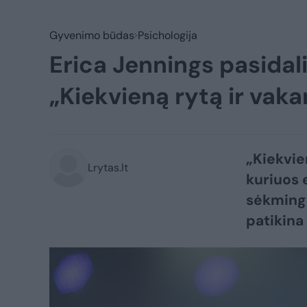
Gyvenimo būdas
Psichologija
Erica Jennings pasidal
„Kiekvieną rytą ir vaka
„Kiekvien
Lrytas.lt
kuriuos 
sėkminga
patikina