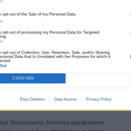
In
r toliau judame į priekį, – pataria
o opt-out of the Sale of my Personal Data.
, kurio reikėtų vengti, yra siekis būti
In
ia. Būtina širdyje žinoti, kad darome
to opt-out of processing my Personal Data for Targeted
ngtis tapti sektinais pavyzdžiais sau ir
ing.
In
nusi E. Jennings.
o opt-out of Collection, Use, Retention, Sale, and/or Sharing
ersonal Data that Is Unrelated with the Purposes for which it
lected.
Out
CONFIRM
os programų lektorė Kristina Laučienė
Kalėdas, pažymint saulės sugrįžimą –
Data Deletion
Data Access
Privacy Policy
 palydinti praėjusius metus.
ylos. Nurimstame. Mintimis apkabiname