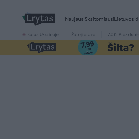
Naujausi
Skaitomiausi
Lietuvos d
Karas Ukrainoje
Žalioji erdvė
Ačiū, Prezident