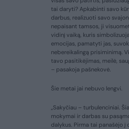
visas savo patirtis, pasidži
tai daryti? Apkabinti savo kūn
darbus, realizuoti savo svajon
nepaisant tamsos, ji visuome
vidinį vaiką, kuris simbolizu
emocijas, pamatyti jas, suvokt
nebereikalingą prisiminimą. Vi
tavo pasitikėjimas, meilė, s
– pasakoja pašnekovė.
Šie metai jai nebuvo lengvi.
„Sakyčiau – turbulenciniai. Ši
mokymai ir darbas su pasąmon
dalykus. Pirma tai panašėjo į