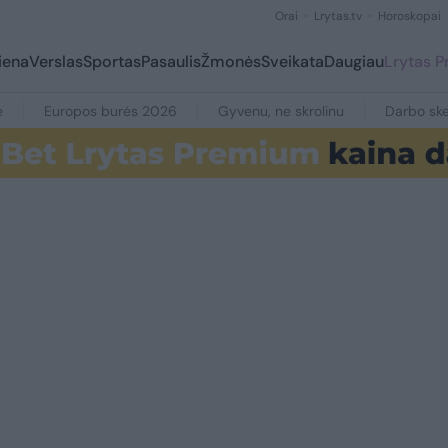
Orai
Lrytas.tv
Horoskopai
iena
Verslas
Sportas
Pasaulis
Žmonės
Sveikata
Daugiau
Lrytas 
e
Europos burės 2026
Gyvenu, ne skrolinu
Darbo ske