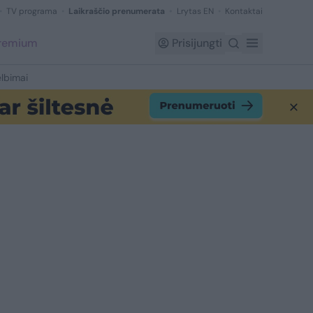
TV programa
Laikraščio prenumerata
Lrytas EN
Kontaktai
Premium
Prisijungti
lbimai