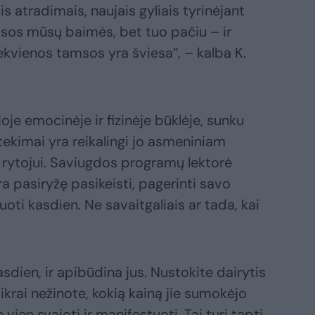
s atradimais, naujais gyliais tyrinėjant
isos mūsų baimės, bet tuo pačiu – ir
ekvienos tamsos yra šviesa“, – kalba K.
oje emocinėje ir fizinėje būklėje, sunku
netekimai yra reikalingi jo asmeniniam
 rytojui. Saviugdos programų lektorė
yra pasiryžę pasikeisti, pagerinti savo
oti kasdien. Ne savaitgaliais ar tada, kai
asdien, ir apibūdina jus. Nustokite dairytis
tikrai nežinote, kokią kainą jie sumokėjo
vien svajoti ir manifestuoti. Tai turi tapti