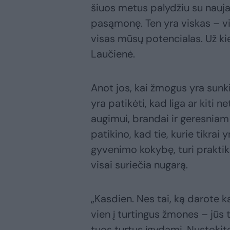
šiuos metus palydžiu su naujai
pasąmonę. Ten yra viskas – v
visas mūsų potencialas. Už ki
Laučienė.
Anot jos, kai žmogus yra sunki
yra patikėti, kad liga ar kiti 
augimui, brandai ir geresniam
patikino, kad tie, kurie tikrai 
gyvenimo kokybę, turi praktiku
visai suriečia nugarą.
„Kasdien. Nes tai, ką darote k
vien į turtingus žmones – jūs 
tuos turtus įgydami. Nustokite 