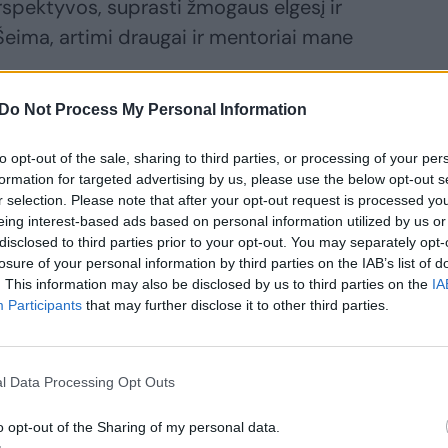
erspektyvos, suprasti žmogaus elgesį ir
Šeima, artimi draugai ir mentoriai mane
Do Not Process My Personal Information
kvėpimo reikėtų ieškoti tiesiog skaitant
to opt-out of the sale, sharing to third parties, or processing of your per
nėje vonioje ar pabūnant tyloje.
formation for targeted advertising by us, please use the below opt-out s
r selection. Please note that after your opt-out request is processed y
eing interest-based ads based on personal information utilized by us or
iekvienam žmogui yra skirtingi. Man
disclosed to third parties prior to your opt-out. You may separately opt-
mai. Tada jaučiu, kad įkvepiu ir įgalinu
losure of your personal information by third parties on the IAB’s list of
. This information may also be disclosed by us to third parties on the
IA
 priekį“, – pasakoja E. Jennings.
Participants
that may further disclose it to other third parties.
 kurio privalome atsisakyti, yra nesėkmės
l Data Processing Opt Outs
gas žmogus nesėkmę yra patyręs daug
o opt-out of the Sharing of my personal data.