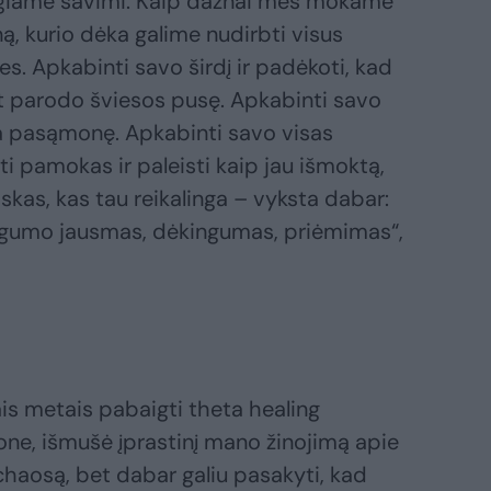
augiame savimi. Kaip dažnai mes mokame
ą, kurio dėka galime nudirbti visus
es. Apkabinti savo širdį ir padėkoti, kad
t parodo šviesos pusę. Apkabinti savo
oja pasąmonę. Apkabinti savo visas
i pamokas ir paleisti kaip jau išmoktą,
skas, kas tau reikalinga – vyksta dabar:
augumo jausmas, dėkingumas, priėmimas“,
ais metais pabaigti theta healing
e, išmušė įprastinį mano žinojimą apie
 chaosą, bet dabar galiu pasakyti, kad