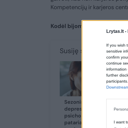
Kompetencijų ir karjeros cent
Kodėl bijome keisti(s)?
Lrytas.lt -
If you wish 
Susiję straipsniai
sensitive in
confirm you
continue se
information 
further disc
participants
Downstream 
Sezoninė
N
depresija:
Ma
Persona
psichologė
„B
pataria, kaip su ja
st
I want t