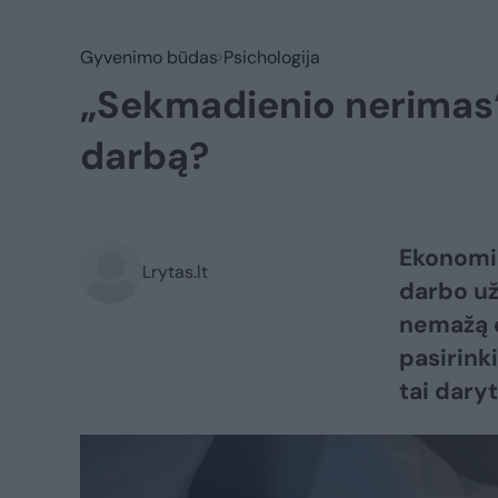
Gyvenimo būdas
Psichologija
„Sekmadienio nerimas“
darbą?
Ekonomin
Lrytas.lt
darbo už
nemažą d
pasirinki
tai dary