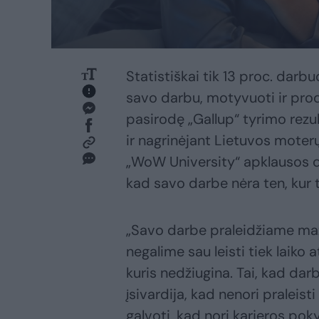
Statistiškai tik 13 proc. darbu
savo darbu, motyvuoti ir prod
pasirodę „Gallup“ tyrimo rezu
ir nagrinėjant Lietuvos moter
„WoW University“ apklausos d
kad savo darbe nėra ten, kur t
„Savo darbe praleidžiame maž
negalime sau leisti tiek laiko 
kuris nedžiugina. Tai, kad da
įsivardija, kad nenori praleist
galvoti, kad nori karjeros po