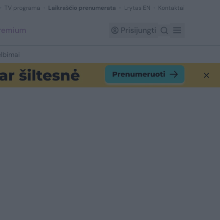
TV programa
Laikraščio prenumerata
Lrytas EN
Kontaktai
Premium
Prisijungti
lbimai