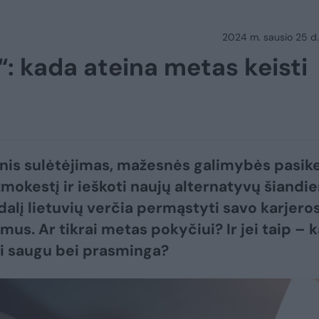
2024 m. sausio 25 d.
: kada ateina metas keisti
is sulėtėjimas, mažesnės galimybės pasike
mokestį ir ieškoti naujų alternatyvų šiandi
alį lietuvių verčia permąstyti savo karjero
mus. Ar tikrai metas pokyčiui? Ir jei taip – 
ti saugu bei prasminga?