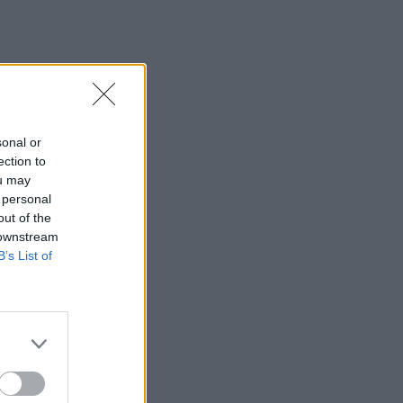
sonal or
ection to
ou may
 personal
out of the
 downstream
B’s List of