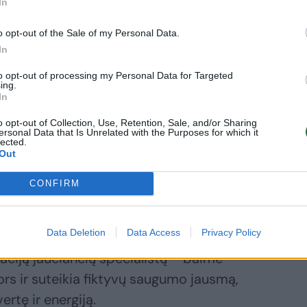
sijungti nuo
In
sdienybės“
o opt-out of the Sale of my Personal Data.
In
to opt-out of processing my Personal Data for Targeted
ing.
In
zuota diskusija „Keisti karjerą: lengva ar
o opt-out of Collection, Use, Retention, Sale, and/or Sharing
 apie karjeros pokyčius diskutavo „Career
ersonal Data that Is Unrelated with the Purposes for which it
lected.
sultantė Simona Bareikė, „HR Hint online“
Out
banovič, patirtimi dalijosi ir karjeros
CONFIRM
ų pakeitusi Rūta Mensonaitė.
Data Deletion
Data Access
Privacy Policy
s G. Vaitiekūnaitės-Urbanovič, nemaža
ciją jaučiančių specialistų – baimė
nors ir suteikia fiktyvų saugumo jausmą,
ertę ir energiją.