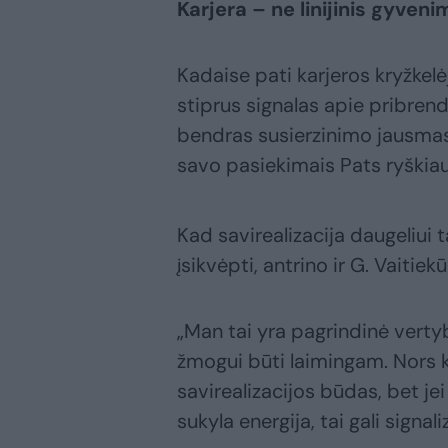
Karjera – ne linijinis gyven
Kadaise pati karjeros kryžkelė
stiprus signalas apie pribren
bendras susierzinimo jausma
savo pasiekimais Pats ryškiau
Kad savirealizacija daugeliui
įsikvėpti, antrino ir G. Vaitie
„Man tai yra pagrindinė vertyb
žmogui būti laimingam. Nors k
savirealizacijos būdas, bet jei
sukyla energija, tai gali signal