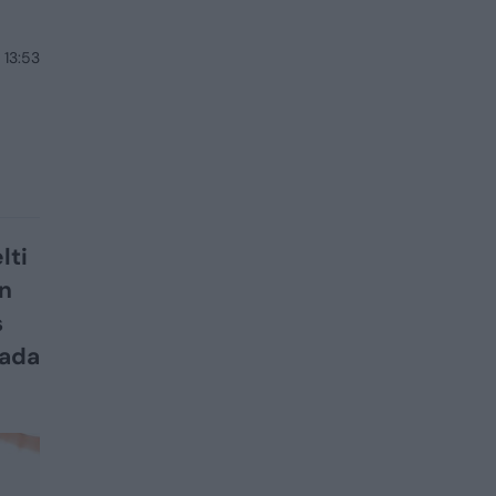
 13:53
lti
en
s
kada