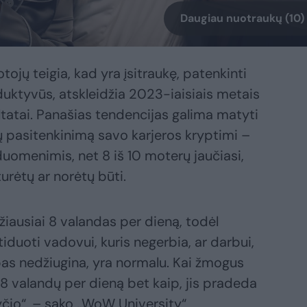
Daugiau nuotraukų (10)
otojų teigia, kad yra įsitraukę, patenkinti
uktyvūs, atskleidžia 2023-iaisiais metais
ltatai. Panašias tendencijas galima matyti
ų pasitenkinimą savo karjeros kryptimi –
uomenimis, net 8 iš 10 moterų jaučiasi,
urėtų ar norėtų būti.
iausiai 8 valandas per dieną, todėl
atiduoti vadovui, kuris negerbia, ar darbui,
rbas nedžiugina, yra normalu. Kai žmogus
i 8 valandų per dieną bet kaip, jis pradeda
kyčio“, – sako „WoW University“