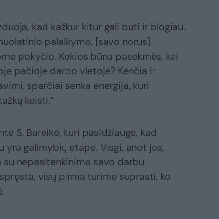
duoja, kad kažkur kitur gali būti ir blogiau.
nuolatinio palaikymo, [savo norus]
ome pokyčio. Kokios būna pasekmės, kai
je pačioje darbo vietoje? Kenčia ir
vimi, sparčiai senka energija, kuri
ažką keisti.“
antė S. Bareikė, kuri pasidžiaugė, kad
yra galimybių etape. Visgi, anot jos,
ia su nepasitenkinimo savo darbu
spręsta, visų pirma turime suprasti, ko
ė.