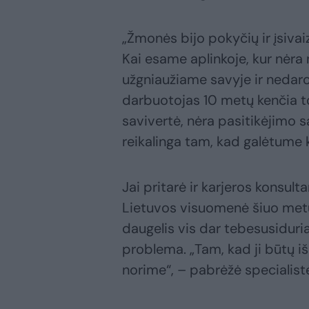
„Žmonės bijo pokyčių ir įsivaiz
Kai esame aplinkoje, kur nėra 
užgniaužiame savyje ir nedar
darbuotojas 10 metų kenčia to
savivertė, nėra pasitikėjimo sa
reikalinga tam, kad galėtume k
Jai pritarė ir karjeros konsult
Lietuvos visuomenė šiuo metu 
daugelis vis dar tebesusidur
problema. „Tam, kad ji būtų iš
norime“, – pabrėžė specialist