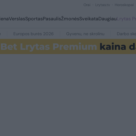
Orai
Lrytas.tv
Horoskopai
iena
Verslas
Sportas
Pasaulis
Žmonės
Sveikata
Daugiau
Lrytas 
e
Europos burės 2026
Gyvenu, ne skrolinu
Darbo ske