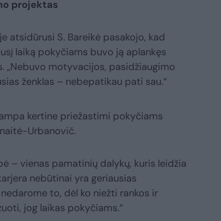
imo projektas
je atsidūrusi S. Bareikė pasakojo, kad
dusį laiką pokyčiams buvo ją aplankęs
s. „Nebuvo motyvacijos, pasidžiaugimo
sias ženklas – nebepatikau pati sau.“
 tampa kertine priežastimi pokyčiams
kūnaitė-Urbanovič.
ė – vienas pamatinių dalykų, kuris leidžia
arjera nebūtinai yra geriausias
 nedarome to, dėl ko niežti rankos ir
izuoti, jog laikas pokyčiams.“