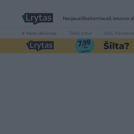
Naujausi
Skaitomiausi
Lietuvos d
Karas Ukrainoje
Žalioji erdvė
Ačiū, Prezident