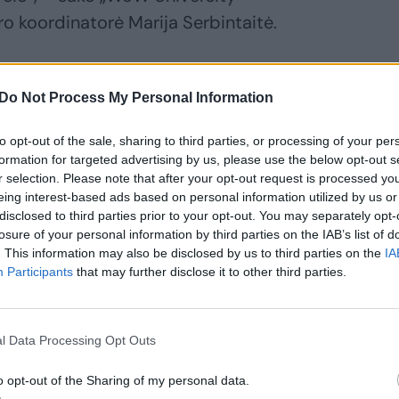
ro koordinatorė Marija Serbintaitė.
Do Not Process My Personal Information
to opt-out of the sale, sharing to third parties, or processing of your per
formation for targeted advertising by us, please use the below opt-out s
r selection. Please note that after your opt-out request is processed y
eing interest-based ads based on personal information utilized by us or
disclosed to third parties prior to your opt-out. You may separately opt-
losure of your personal information by third parties on the IAB’s list of
. This information may also be disclosed by us to third parties on the
IA
Participants
that may further disclose it to other third parties.
omeda
rčėnaitė:
l Data Processing Opt Outs
ūtina kartais
abtelėti ir
o opt-out of the Sharing of my personal data.