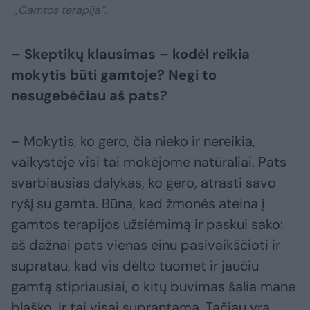
„Gamtos terapija“.
– Skeptikų klausimas – kodėl reikia
mokytis būti gamtoje? Negi to
nesugebėčiau aš pats?
– Mokytis, ko gero, čia nieko ir nereikia,
vaikystėje visi tai mokėjome natūraliai. Pats
svarbiausias dalykas, ko gero, atrasti savo
ryšį su gamta. Būna, kad žmonės ateina į
gamtos terapijos užsiėmimą ir paskui sako:
aš dažnai pats vienas einu pasivaikščioti ir
supratau, kad vis dėlto tuomet ir jaučiu
gamtą stipriausiai, o kitų buvimas šalia mane
blaško. Ir tai visai suprantama. Tačiau yra