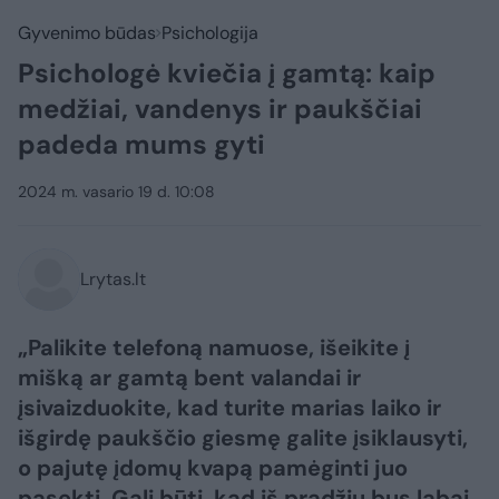
Gyvenimo būdas
Psichologija
Psichologė kviečia į gamtą: kaip
medžiai, vandenys ir paukščiai
padeda mums gyti
2024 m. vasario 19 d. 10:08
Lrytas.lt
„Palikite telefoną namuose, išeikite į
mišką ar gamtą bent valandai ir
įsivaizduokite, kad turite marias laiko ir
išgirdę paukščio giesmę galite įsiklausyti,
o pajutę įdomų kvapą pamėginti juo
pasekti. Gali būti, kad iš pradžių bus labai