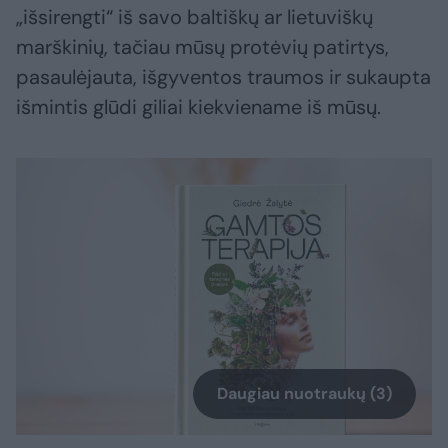
„išsirengti“ iš savo baltiškų ar lietuviškų
marškinių, tačiau mūsų protėvių patirtys,
pasaulėjauta, išgyventos traumos ir sukaupta
išmintis glūdi giliai kiekviename iš mūsų.
Daugiau nuotraukų (3)