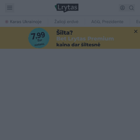
Karas Ukrainoje
Žalioji erdvė
Ačiū, Prezidente
E