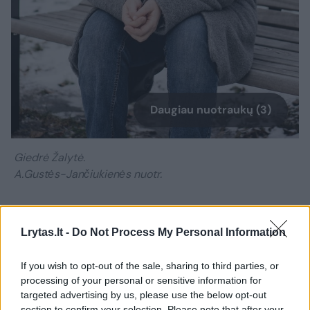
Daugiau nuotraukų (3)
Giedrė Žalytė.
A.Gustės-Jančiukienės nuotr.
– Gamta turi galią grąžinti žmogų į realybę
Lrytas.lt -
Do Not Process My Personal Information
– esate sakiusi viename interviu. Tad
žvelgiant ir į jūsų knygą, kaip
If you wish to opt-out of the sale, sharing to third parties, or
apibūdintumėte, kur slypi gamtos galia?
processing of your personal or sensitive information for
targeted advertising by us, please use the below opt-out
Ar iš tikrųjų ji turi tokią galią žmogui? Man
section to confirm your selection. Please note that after your