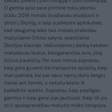
kalbas, paskui į psichologiją ir psichoterepiją.
O gamta apie save priminė tokiu įdomiu
būdu: 2016 metais išvažiavau studijuoti ir
dirbti į Škotiją, ir taip susiklostė aplinkybės,
kad daugumą laiko tais metais praleidau
mažyčiame Orknio salyne, esančiame
Škotijos šiaurėje. Važiuodama į darbą kasdien
matydavau laukus, besiganančias avis, jūrą,
būrius paukščių. Per tuos metus supratau,
kaip gera gyventi be transporto spūsčių, kaip
man patinka, kai per savo namų duris žengiu
tiesiai ant žemės, o neturiu leistis iš
kažkelinto aukšto. Supratau, kaip pasiilgau
gamtos ir kaip gerai joje jaučiuosi. Kaip tik po
to ir apsisprendžiau mokytis miško terapijos.