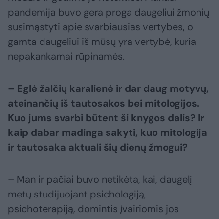
pandemija buvo gera proga daugeliui žmonių
susimąstyti apie svarbiausias vertybes, o
gamta daugeliui iš mūsų yra vertybė, kuria
nepakankamai rūpinamės.
– Eglė žalčių karalienė ir dar daug motyvų,
ateinančių iš tautosakos bei mitologijos.
Kuo jums svarbi būtent ši knygos dalis? Ir
kaip dabar madinga sakyti, kuo mitologija
ir tautosaka aktuali šių dienų žmogui?
– Man ir pačiai buvo netikėta, kai, daugelį
metų studijuojant psichologiją,
psichoterapiją, domintis įvairiomis jos