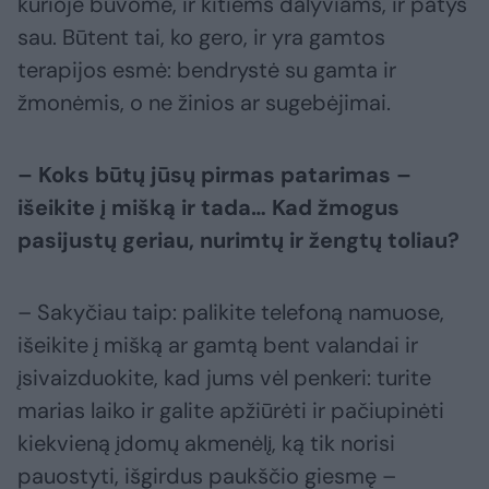
kurioje buvome, ir kitiems dalyviams, ir patys
sau. Būtent tai, ko gero, ir yra gamtos
terapijos esmė: bendrystė su gamta ir
žmonėmis, o ne žinios ar sugebėjimai.
– Koks būtų jūsų pirmas patarimas –
išeikite į mišką ir tada… Kad žmogus
pasijustų geriau, nurimtų ir žengtų toliau?
– Sakyčiau taip: palikite telefoną namuose,
išeikite į mišką ar gamtą bent valandai ir
įsivaizduokite, kad jums vėl penkeri: turite
marias laiko ir galite apžiūrėti ir pačiupinėti
kiekvieną įdomų akmenėlį, ką tik norisi
pauostyti, išgirdus paukščio giesmę –