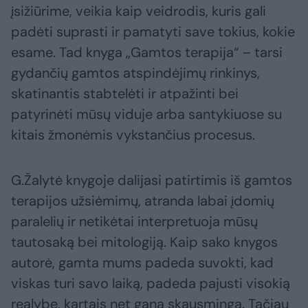
įsižiūrime, veikia kaip veidrodis, kuris gali
padėti suprasti ir pamatyti save tokius, kokie
esame. Tad knyga „Gamtos terapija“ – tarsi
gydančių gamtos atspindėjimų rinkinys,
skatinantis stabtelėti ir atpažinti bei
patyrinėti mūsų viduje arba santykiuose su
kitais žmonėmis vykstančius procesus.
G.Žalytė knygoje dalijasi patirtimis iš gamtos
terapijos užsiėmimų, atranda labai įdomių
paralelių ir netikėtai interpretuoja mūsų
tautosaką bei mitologiją. Kaip sako knygos
autorė, gamta mums padeda suvokti, kad
viskas turi savo laiką, padeda pajusti visokią
realybę, kartais net gana skausmingą. Tačiau