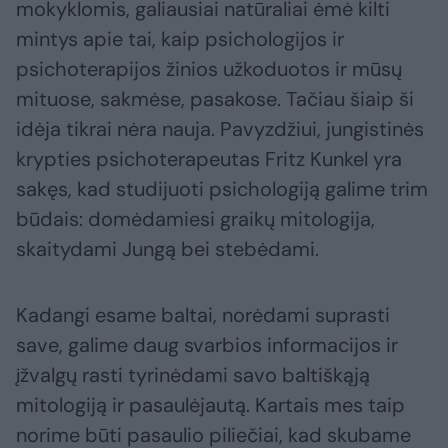
mokyklomis, galiausiai natūraliai ėmė kilti
mintys apie tai, kaip psichologijos ir
psichoterapijos žinios užkoduotos ir mūsų
mituose, sakmėse, pasakose. Tačiau šiaip ši
idėja tikrai nėra nauja. Pavyzdžiui, jungistinės
krypties psichoterapeutas Fritz Kunkel yra
sakęs, kad studijuoti psichologiją galime trim
būdais: domėdamiesi graikų mitologija,
skaitydami Jungą bei stebėdami.
Kadangi esame baltai, norėdami suprasti
save, galime daug svarbios informacijos ir
įžvalgų rasti tyrinėdami savo baltiškąją
mitologiją ir pasaulėjautą. Kartais mes taip
norime būti pasaulio piliečiai, kad skubame