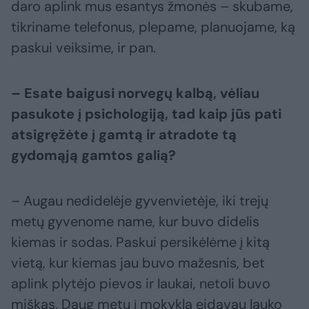
daro aplink mus esantys žmonės – skubame,
tikriname telefonus, plepame, planuojame, ką
paskui veiksime, ir pan.
– Esate baigusi norvegų kalbą, vėliau
pasukote į psichologiją, tad kaip jūs pati
atsigręžėte į gamtą ir atradote tą
gydomąją gamtos galią?
– Augau nedidelėje gyvenvietėje, iki trejų
metų gyvenome name, kur buvo didelis
kiemas ir sodas. Paskui persikėlėme į kitą
vietą, kur kiemas jau buvo mažesnis, bet
aplink plytėjo pievos ir laukai, netoli buvo
miškas. Daug metų į mokyklą eidavau lauko