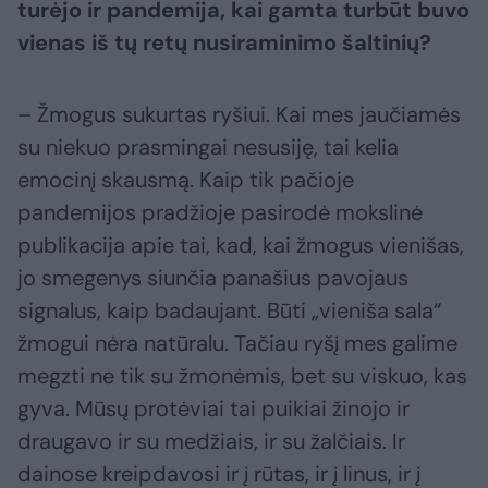
turėjo ir pandemija, kai gamta turbūt buvo
vienas iš tų retų nusiraminimo šaltinių?
– Žmogus sukurtas ryšiui. Kai mes jaučiamės
su niekuo prasmingai nesusiję, tai kelia
emocinį skausmą. Kaip tik pačioje
pandemijos pradžioje pasirodė mokslinė
publikacija apie tai, kad, kai žmogus vienišas,
jo smegenys siunčia panašius pavojaus
signalus, kaip badaujant. Būti „vieniša sala“
žmogui nėra natūralu. Tačiau ryšį mes galime
megzti ne tik su žmonėmis, bet su viskuo, kas
gyva. Mūsų protėviai tai puikiai žinojo ir
draugavo ir su medžiais, ir su žalčiais. Ir
dainose kreipdavosi ir į rūtas, ir į linus, ir į