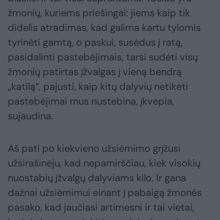
žmonių, kuriems priešingai: jiems kaip tik
didelis atradimas, kad galima kartu tylomis
tyrinėti gamtą, o paskui, susėdus į ratą,
pasidalinti pastebėjimais, tarsi sudėti visų
žmonių patirtas įžvalgas į vieną bendrą
„katilą“, pajusti, kaip kitų dalyvių netikėti
pastebėjimai mus nustebina, įkvepia,
sujaudina.
Aš pati po kiekvieno užsiėmimo grįžusi
užsirašinėju, kad nepamirščiau, kiek visokių
nuostabių įžvalgų dalyviams kilo. Ir gana
dažnai užsiėmimui einant į pabaigą žmonės
pasako, kad jaučiasi artimesni ir tai vietai,