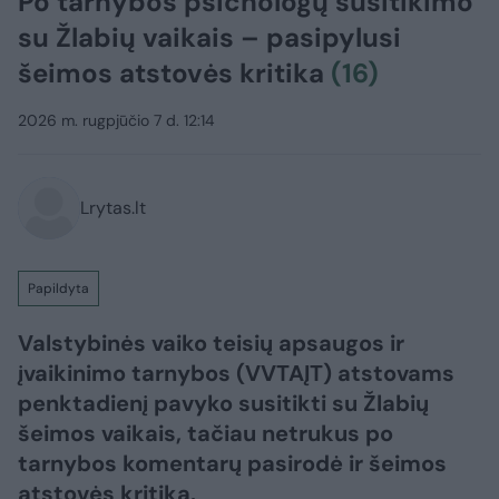
Po tarnybos psichologų susitikimo
su Žlabių vaikais – pasipylusi
šeimos atstovės kritika
(16)
2026 m. rugpjūčio 7 d. 12:14
Lrytas.lt
Papildyta
Valstybinės vaiko teisių apsaugos ir
įvaikinimo tarnybos (VVTAĮT) atstovams
penktadienį pavyko susitikti su Žlabių
šeimos vaikais, tačiau netrukus po
tarnybos komentarų pasirodė ir šeimos
atstovės kritika.