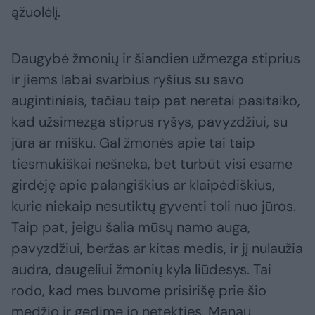
ąžuolėlį.
Daugybė žmonių ir šiandien užmezga stiprius
ir jiems labai svarbius ryšius su savo
augintiniais, tačiau taip pat neretai pasitaiko,
kad užsimezga stiprus ryšys, pavyzdžiui, su
jūra ar mišku. Gal žmonės apie tai taip
tiesmukiškai nešneka, bet turbūt visi esame
girdėję apie palangiškius ar klaipėdiškius,
kurie niekaip nesutiktų gyventi toli nuo jūros.
Taip pat, jeigu šalia mūsų namo auga,
pavyzdžiui, beržas ar kitas medis, ir jį nulaužia
audra, daugeliui žmonių kyla liūdesys. Tai
rodo, kad mes buvome prisirišę prie šio
medžio ir gedime jo netekties. Manau,