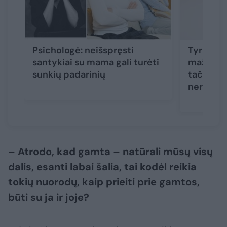
Psichologė: neišspręsti
Tyrimas: 
santykiai su mama gali turėti
mažina d
sunkių padarinių
tačiau ka
neranda
– Atrodo, kad gamta – natūrali mūsų visų
dalis, esanti labai šalia, tai kodėl reikia
tokių nuorodų, kaip prieiti prie gamtos,
būti su ja ir joje?