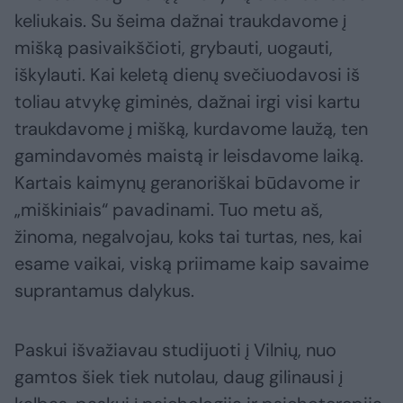
keliukais. Su šeima dažnai traukdavome į
mišką pasivaikščioti, grybauti, uogauti,
iškylauti. Kai keletą dienų svečiuodavosi iš
toliau atvykę giminės, dažnai irgi visi kartu
traukdavome į mišką, kurdavome laužą, ten
gamindavomės maistą ir leisdavome laiką.
Kartais kaimynų geranoriškai būdavome ir
„miškiniais“ pavadinami. Tuo metu aš,
žinoma, negalvojau, koks tai turtas, nes, kai
esame vaikai, viską priimame kaip savaime
suprantamus dalykus.
Paskui išvažiavau studijuoti į Vilnių, nuo
gamtos šiek tiek nutolau, daug gilinausi į