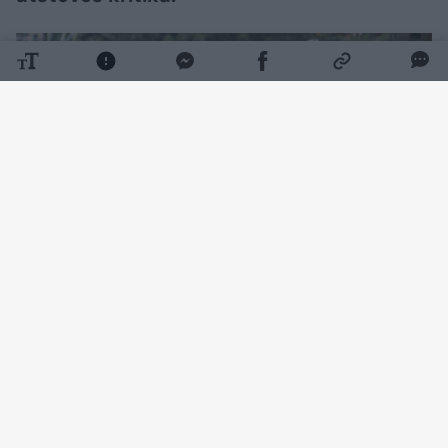
Daugiau nuotraukų (4)
„Šiandien įvyko susitikimas su šeimos vaikais.
Vaiko teisių gynėjų psichologai pasikalbėjo su
visais šeimos vaikais, išklausė bei užfiksavo jų
nuomones. 10 val. ryte bendravome su