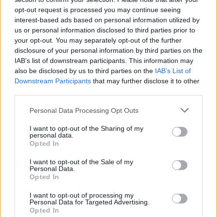
įdomi knygos mintis, kad gamta padeda
opt-out request is processed you may continue seeing
interest-based ads based on personal information utilized by
lengviau priimti savo, o kartu gyvenimo
us or personal information disclosed to third parties prior to
netobulumą.
your opt-out. You may separately opt-out of the further
disclosure of your personal information by third parties on the
IAB’s list of downstream participants. This information may
– Gamta pati visada yra reali, joje nėra
also be disclosed by us to third parties on the
IAB’s List of
Downstream Participants
that may further disclose it to other
apsimetinėjimo, galbūt todėl ir mus ji kviečia
third parties.
būti tokius, kokie esame, pripažinti savo
Personal Data Processing Opt Outs
gyvenimo situaciją, amžių, tarsi „atsistoti ant
žemės“. Žvelgdami į gamtą, matome jos
I want to opt-out of the Sharing of my
personal data.
natūralius ciklus, kaip viskam ateina savas
Opted In
laikas. Gamta taip pat švelniai primena ir
I want to opt-out of the Sale of my
Personal Data.
apie tai, kad laikas ne tik ateina, bet ir
Opted In
praeina, ir arba mes per jį kažką nuveikiame,
I want to opt-out of processing my
arba ne. Tad gamta, mano galva, grąžina mus
Personal Data for Targeted Advertising.
Opted In
į visokią realybę, kartais ir į gana skausmingą,