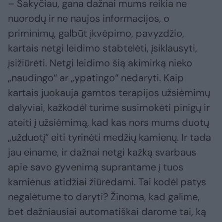
– Sakyčiau, gana dažnai mums reikia ne
nuorodų ir ne naujos informacijos, o
priminimų, galbūt įkvėpimo, pavyzdžio,
kartais netgi leidimo stabtelėti, įsiklausyti,
įsižiūrėti. Netgi leidimo šią akimirką nieko
„naudingo“ ar „ypatingo“ nedaryti. Kaip
kartais juokauja gamtos terapijos užsiėmimų
dalyviai, kažkodėl turime susimokėti pinigų ir
ateiti į užsiėmimą, kad kas nors mums duotų
„užduotį“ eiti tyrinėti medžių kamienų. Ir tada
jau einame, ir dažnai netgi kažką svarbaus
apie savo gyvenimą suprantame į tuos
kamienus atidžiai žiūrėdami. Tai kodėl patys
negalėtume to daryti? Žinoma, kad galime,
bet dažniausiai automatiškai darome tai, ką