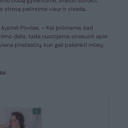
enimo būdą gyventume, svarbu suvokti,
o stresą patirsime visur ir visada.
 šypteli Povilas. – Kai priimame, kad
nimo dalis, tada nustojame stresuoti apie
 viena priežasčių, kuri gali pakenkti mūsų
esu