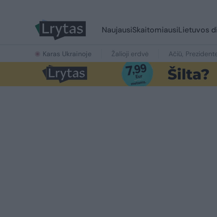
Naujausi
Skaitomiausi
Lietuvos d
Karas Ukrainoje
Žalioji erdvė
Ačiū, Prezident