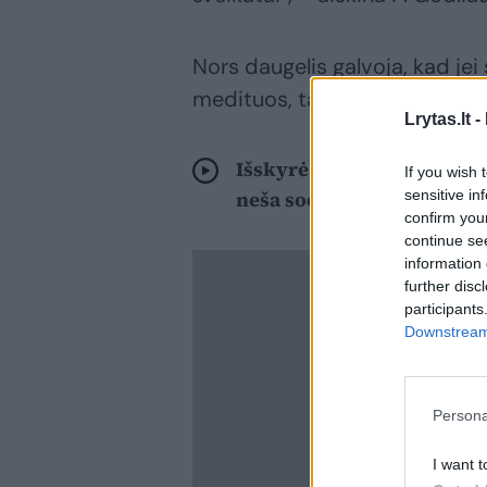
Nors daugelis galvoja, kad jei 
medituos, tada nepatirs stres
Lrytas.lt -
Išskyrė karo sukelto str
If you wish 
sensitive in
neša socialiniai tinklai
confirm you
continue se
information 
further disc
participants
Downstream 
Persona
I want t