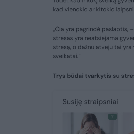
Todėl, kad ir kokį sveiką gyv
kad vienokio ar kitokio laipsni
„Čia yra pagrindė paslaptis, –
stresas yra neatsiejama gyve
stresą, o dažnu atveju tai yra
sveikatai.“
Trys būdai tvarkytis su str
Susiję straipsniai