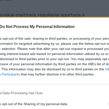
sveikai maitinsis, reguliariai sportuos ir
o, psichologas sako, kad tai yra mitas.
Do Not Process My Personal Information
eso požymius: atsakomybę jaunimo tarpe
to opt-out of the sale, sharing to third parties, or processing of your per
formation for targeted advertising by us, please use the below opt-out s
r selection. Please note that after your opt-out request is processed y
eing interest-based ads based on personal information utilized by us or
disclosed to third parties prior to your opt-out. You may separately opt-
losure of your personal information by third parties on the IAB’s list of
. This information may also be disclosed by us to third parties on the
IA
Participants
that may further disclose it to other third parties.
l Data Processing Opt Outs
o opt-out of the Sharing of my personal data.