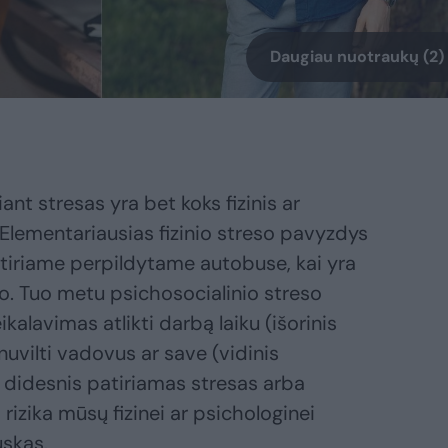
Daugiau nuotraukų (2)
ant stresas yra bet koks fizinis ar
Elementariausias fizinio streso pavyzdys
atiriame perpildytame autobuse, kai yra
ro. Tuo metu psichosocialinio streso
kalavimas atlikti darbą laiku (išorinis
uvilti vadovus ar save (vidinis
uo didesnis patiriamas stresas arba
izika mūsų fizinei ar psichologinei
uskas.