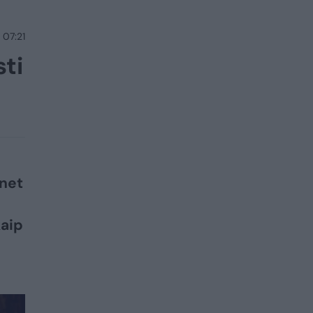
 07:21
sti
 net
kaip