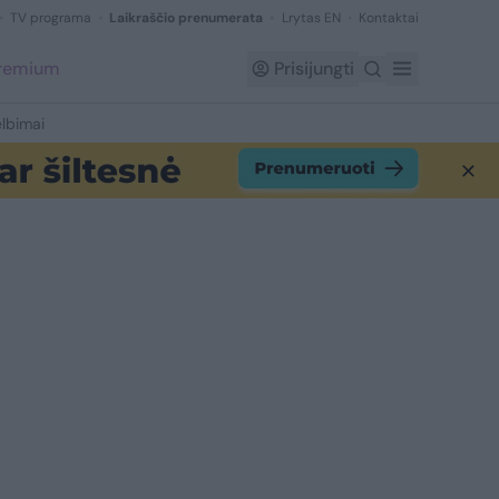
TV programa
Laikraščio prenumerata
Lrytas EN
Kontaktai
Premium
Prisijungti
lbimai