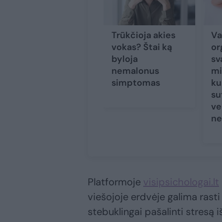
Trūkčioja akies
Va
vokas? Štai ką
or
byloja
sv
nemalonus
mi
simptomas
ku
su
ve
ne
Platformoje
visipsichologai.lt
viešojoje erdvėje galima rast
stebuklingai pašalinti stresą i