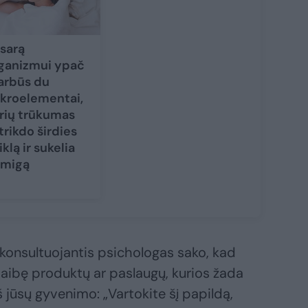
sarą
ganizmui ypač
arbūs du
kroelementai,
rių trūkumas
trikdo širdies
iklą ir sukelia
migą
konsultuojantis psichologas sako, kad
i aibę produktų ar paslaugų, kurios žada
š jūsų gyvenimo: „Vartokite šį papildą,