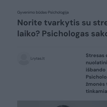
Gyvenimo būdas
Psichologija
Norite tvarkytis su st
laiko? Psichologas sak
Stresas 
Lrytas.lt
nuolatin
išbando 
Psicholo
žmonės tv
tinkamia