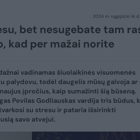
2024 m. rugpjūčio 14 d.
resu, bet nesugebate tam ra
o, kad per mažai norite
dažnai vadinamas šiuolaikinės visuomenės
iu palydovu, todėl daugelis mūsų galvoja ar
naujus įpročius, kaip sumažinti šią būseną.
gas Povilas Godliauskas vardija tris būdus, 
arkosi su stresu ir pataria išsirinkti
usią savo atvejui.