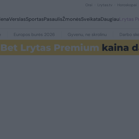
Orai
Lrytas.tv
Horoskopai
iena
Verslas
Sportas
Pasaulis
Žmonės
Sveikata
Daugiau
Lrytas 
e
Europos burės 2026
Gyvenu, ne skrolinu
Darbo ske