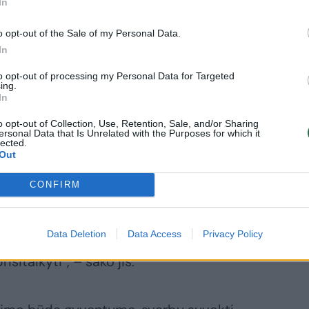
In
o opt-out of the Sale of my Personal Data.
In
to opt-out of processing my Personal Data for Targeted
ing.
In
o opt-out of Collection, Use, Retention, Sale, and/or Sharing
ersonal Data that Is Unrelated with the Purposes for which it
enimo dalis, todėl bandymai eliminuoti
lected.
Out
ias į dar didesnį stresą. Visi žmonės mus
 Pavyzdžiui, kokybiškai ir laiku atlikti
CONFIRM
plankyti gimines ar pramogauti su draugais
entume negyvenamoje saloje, kurioje nėra
Data Deletion
Data Access
Privacy Policy
austų vidiniai stresoriai, kylantys iš
isitaikyti“, – sako jis.