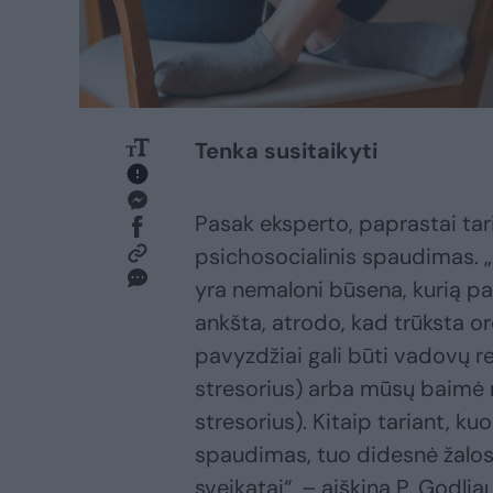
Tenka susitaikyti
Pasak eksperto, paprastai tari
psichosocialinis spaudimas. „
yra nemaloni būsena, kurią p
ankšta, atrodo, kad trūksta o
pavyzdžiai gali būti vadovų rei
stresorius) arba mūsų baimė n
stresorius). Kitaip tariant, k
spaudimas, tuo didesnė žalos r
sveikatai“, – aiškina P. Godlia