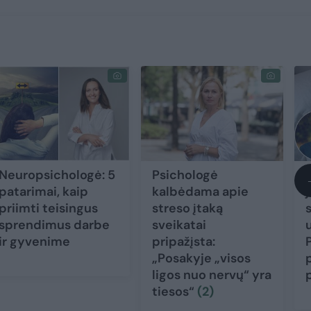
Neuropsichologė: 5
Psichologė
patarimai, kaip
kalbėdama apie
j
priimti teisingus
streso įtaką
sprendimus darbe
sveikatai
ir gyvenime
pripažįsta:
„Posakyje „visos
ligos nuo nervų“ yra
tiesos“
(2)