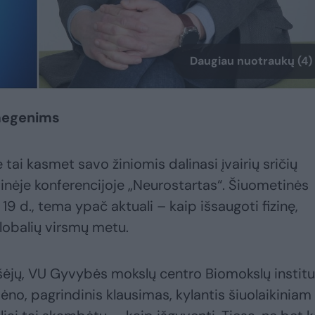
Daugiau nuotraukų (4)
smegenims
 tai kasmet savo žiniomis dalinasi įvairių sričių
inėje konferencijoje „Neurostartas“. Šiuometinės
 19 d., tema ypač aktuali – kaip išsaugoti fizinę,
lobalių virsmų metu.
ešėjų, VU Gyvybės mokslų centro Biomokslų instit
ėno, pagrindinis klausimas, kylantis šiuolaikiniam