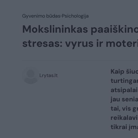
Gyvenimo būdas
Psichologija
Mokslininkas paaiškino
stresas: vyrus ir moteri
Kaip šiu
Lrytas.lt
turtinga
atsipala
jau senia
tai, vis
reikalav
tikrai į