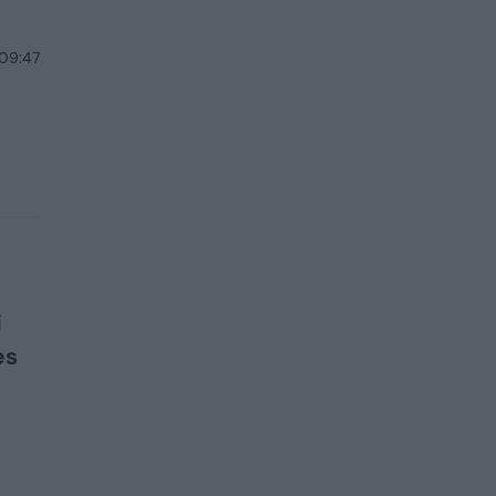
 09:47
i
es