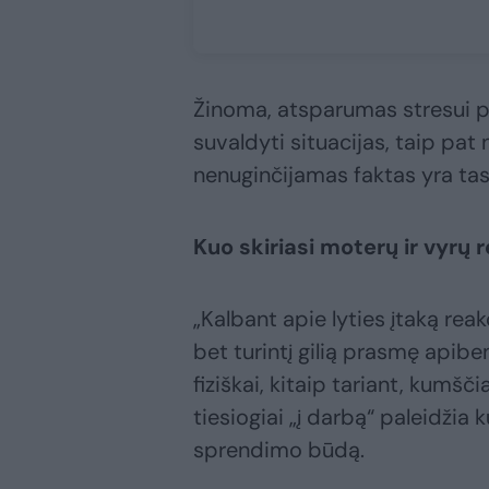
Žinoma, atsparumas stresui p
suvaldyti situacijas, taip pat 
nenuginčijamas faktas yra tas
Kuo skiriasi moterų ir vyrų 
„Kalbant apie lyties įtaką reakci
bet turintį gilią prasmę apibe
fiziškai, kitaip tariant, kumšč
tiesiogiai „į darbą“ paleidžia 
sprendimo būdą.