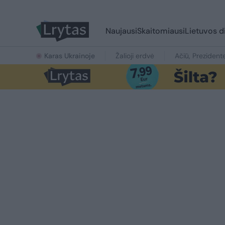
Naujausi
Skaitomiausi
Lietuvos d
Karas Ukrainoje
Žalioji erdvė
Ačiū, Prezident