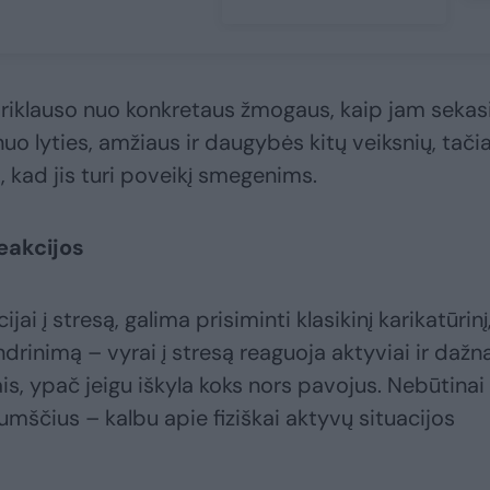
riklauso nuo konkretaus žmogaus, kaip jam sekas
nuo lyties, amžiaus ir daugybės kitų veiksnių, tači
, kad jis turi poveikį smegenims.
reakcijos
jai į stresą, galima prisiminti klasikinį karikatūrinį
ndrinimą – vyrai į stresą reaguoja aktyviai ir dažn
iais, ypač jeigu iškyla koks nors pavojus. Nebūtinai
kumščius – kalbu apie fiziškai aktyvų situacijos