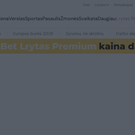
Orai
Lrytas.tv
Horoskopai
iena
Verslas
Sportas
Pasaulis
Žmonės
Sveikata
Daugiau
Lrytas 
e
Europos burės 2026
Gyvenu, ne skrolinu
Darbo ske