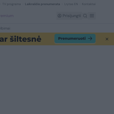
TV programa
Laikraščio prenumerata
Lrytas EN
Kontaktai
Premium
Prisijungti
lbimai