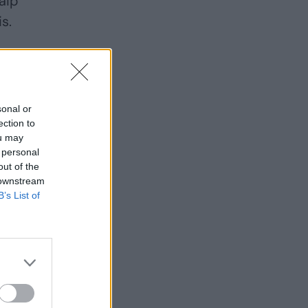
kaip
s.
sonal or
ection to
ou may
 personal
out of the
 downstream
B’s List of