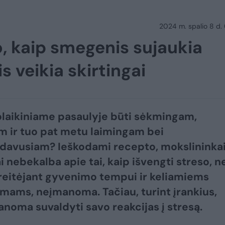
2024 m. spalio 8 d.
, kaip smegenis sujaukia
s veikia skirtingai
olaikiniame pasaulyje būti sėkmingam,
m ir tuo pat metu laimingam bei
idavusiam? Ieškodami recepto, mokslininka
i nebekalba apie tai, kaip išvengti streso, n
 greitėjant gyvenimo tempui ir keliamiems
imams, neįmanoma. Tačiau, turint įrankius,
manoma suvaldyti savo reakcijas į stresą.