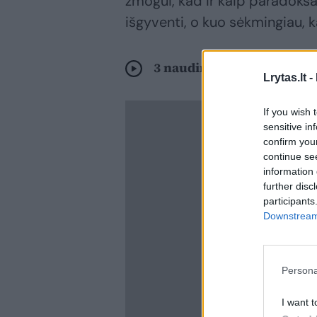
žmogui, kad ir kaip paradoksal
išgyventi, o kuo sėkmingiau, 
3 naudingi patarimai, kaip
Lrytas.lt -
If you wish 
sensitive in
confirm you
continue se
information 
further disc
participants
Downstream 
Persona
I want t