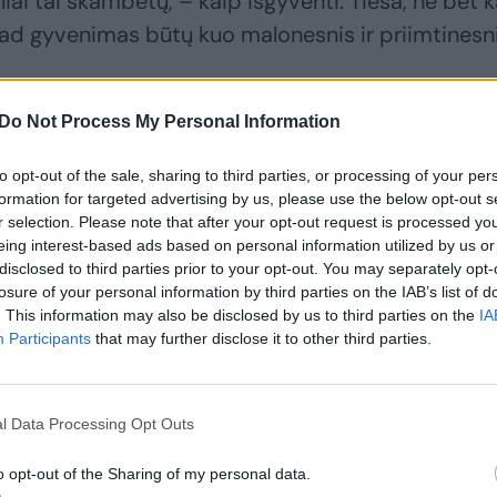
iai tai skambėtų, – kaip išgyventi. Tiesa, ne bet 
kad gyvenimas būtų kuo malonesnis ir priimtinesni
 nepalūžti stresinėse situacijose
Do Not Process My Personal Information
to opt-out of the sale, sharing to third parties, or processing of your per
formation for targeted advertising by us, please use the below opt-out s
r selection. Please note that after your opt-out request is processed y
eing interest-based ads based on personal information utilized by us or
disclosed to third parties prior to your opt-out. You may separately opt-
losure of your personal information by third parties on the IAB’s list of
. This information may also be disclosed by us to third parties on the
IA
Participants
that may further disclose it to other third parties.
l Data Processing Opt Outs
o opt-out of the Sharing of my personal data.