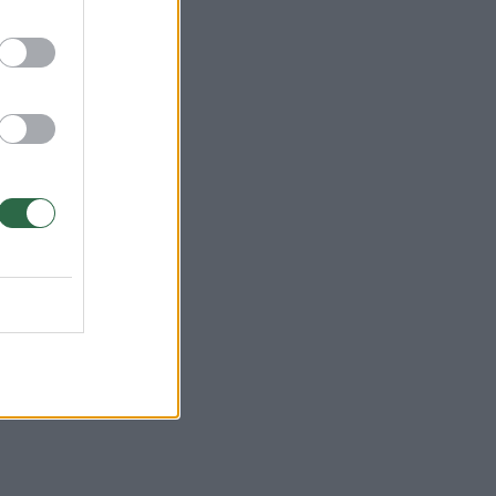
tinį
ik