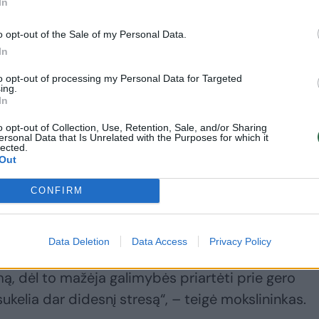
In
o opt-out of the Sale of my Personal Data.
In
to opt-out of processing my Personal Data for Targeted
ing.
In
kinančio gyvenimo, bet dėl to tenka gerokai
o opt-out of Collection, Use, Retention, Sale, and/or Sharing
ersonal Data that Is Unrelated with the Purposes for which it
ent čia ir užsisuka streso ratas, nes vis
lected.
Out
sijęs su didesne įtampa, kuri ilgainiui perauga į lė
CONFIRM
ti gerą poveikį smegenims, nes stimuliuoja jų
Data Deletion
Data Access
Privacy Policy
resas sukelia visai priešingas pasekmes. Jis kaip t
umą, dėl to mažėja galimybės priartėti prie gero
kelia dar didesnį stresą“, – teigė mokslininkas.