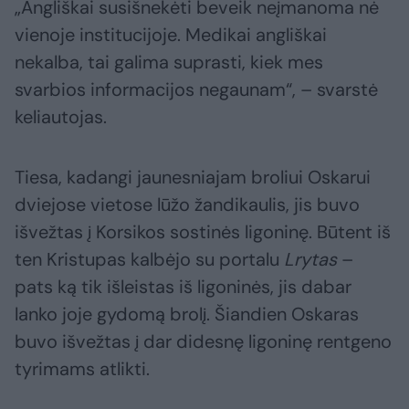
„Angliškai susišnekėti beveik neįmanoma nė
vienoje institucijoje. Medikai angliškai
nekalba, tai galima suprasti, kiek mes
svarbios informacijos negaunam“, – svarstė
keliautojas.
Tiesa, kadangi jaunesniajam broliui Oskarui
dviejose vietose lūžo žandikaulis, jis buvo
išvežtas į Korsikos sostinės ligoninę. Būtent iš
ten Kristupas kalbėjo su portalu
Lrytas
–
pats ką tik išleistas iš ligoninės, jis dabar
lanko joje gydomą brolį. Šiandien Oskaras
buvo išvežtas į dar didesnę ligoninę rentgeno
tyrimams atlikti.