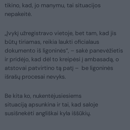
tikino, kad, jo manymu, tai situacijos
nepakeitė.
„Įvykį užregistravo vietoje, bet tam, kad jis
būtų tiriamas, reikia laukti oficialaus
dokumento iš ligoninės“, – sakė panevėžietis
ir pridėjo, kad dėl to kreipėsi į ambasadą, o
atstovai patvirtino tą patį – be ligoninės
išrašų procesai nevyks.
Be kita ko, nukentėjusiesiems
situaciją apsunkina ir tai, kad saloje
susišnekėti angliškai kyla iššūkių.