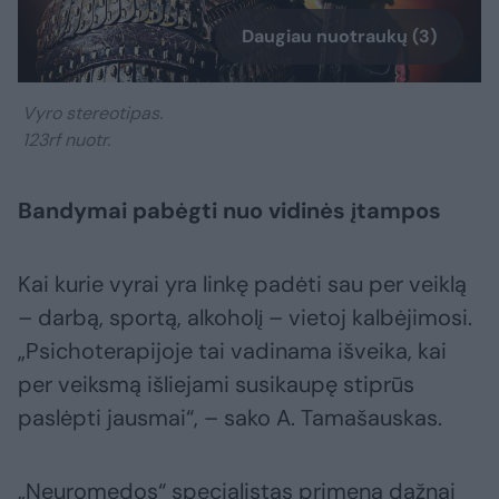
Daugiau nuotraukų (3)
Vyro stereotipas.
123rf nuotr.
Bandymai pabėgti nuo vidinės įtampos
Kai kurie vyrai yra linkę padėti sau per veiklą
– darbą, sportą, alkoholį – vietoj kalbėjimosi.
„Psichoterapijoje tai vadinama išveika, kai
per veiksmą išliejami susikaupę stiprūs
paslėpti jausmai“, – sako A. Tamašauskas.
„Neuromedos“ specialistas primena dažnai