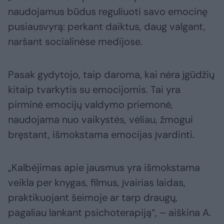
naudojamus būdus reguliuoti savo emocinę
pusiausvyrą: perkant daiktus, daug valgant,
naršant socialinėse medijose.
Pasak gydytojo, taip daroma, kai nėra įgūdžių
kitaip tvarkytis su emocijomis. Tai yra
pirminė emocijų valdymo priemonė,
naudojama nuo vaikystės, vėliau, žmogui
bręstant, išmokstama emocijas įvardinti.
„Kalbėjimas apie jausmus yra išmokstama
veikla per knygas, filmus, įvairias laidas,
praktikuojant šeimoje ar tarp draugų,
pagaliau lankant psichoterapiją“, – aiškina A.