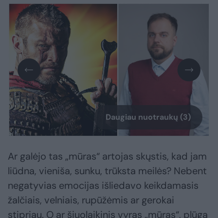
Daugiau nuotraukų (3)
Ar galėjo tas „mūras“ artojas skųstis, kad jam
liūdna, vieniša, sunku, trūksta meilės? Nebent
negatyvias emocijas išliedavo keikdamasis
žalčiais, velniais, rupūžėmis ar gerokai
stipriau. O ar šiuolaikinis vyras „mūras“, plūgą