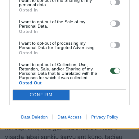
I want to opt-out of the Sharing of my
Aišku, nelengva pradėti dalintis emocijomis,
personal data.
Opted In
jei visą gyvenimą esi įpratęs jas slopinti.
Pasak gydytojo, tam reikalinga saugi aplinka
I want to opt-out of the Sale of my
Personal Data.
ir patikimas mokytojas, kokio žmogus gal
Opted In
niekada gyvenime ir neturėjo.
I want to opt-out of processing my
Personal Data for Targeted Advertising.
Opted In
„Tai nebūtinai turi būti psichoterapeutas, gali
I want to opt-out of Collection, Use,
būti žmogus, su kuriuo vyras jaučiasi saugiai,
Retention, Sale, and/or Sharing of my
Personal Data that Is Unrelated with the
Purposes for which it was collected.
kad šis priims, nepasijuoks, neatstums jo“, –
Opted Out
pažymi psichiatras.
CONFIRM
Išmokus dalintis emocijomis, pasikeičia
santykis su pačiu savimi. „Turbūt tai jausmas,
Data Deletion
Data Access
Privacy Policy
kai supranti, kad gali nebenešioti visur ir
visada labai sunkių šarvų ant kūno, tačiau