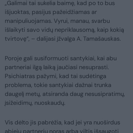
„Galimai tai sukelia baimę, kad po to bus
išjuoktas, pasijus pažeidžiamas ar
manipuliuojamas. Vyrui, manau, svarbu
išlaikyti savo vidų nepriklausomą, kaip kokią
tvirtovę“, – dalijasi įžvalga A. Tamašauskas.
Poroje gali susiformuoti santykiai, kai abu
partneriai ilgą laiką jaučiasi nesuprasti.
Psichiatras pažymi, kad tai sudėtinga
problema, tokie santykiai dažnai trunka
daugelį metų, atsiranda daug nesusipratimų,
įsižeidimų, nuoskaudų.
Vis dėlto jis pabrėžia, kad jei yra nuoširdus
abiejų partnerių noras arba viltis išsaugoti