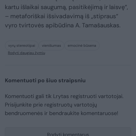
kartu išlaikai saugumą, pasitikėjimą ir laisvę“,
– metaforiškai išsivadavimą iš „stipraus“
vyro tvirtovės apibūdina A. Tamašauskas.
vyrų stereotipai
vienišumas
emocinė būsena
Rodyti daugiau žymių
Komentuoti po šiuo straipsniu
Komentuoti gali tik Lrytas registruoti vartotojai.
Prisijunkite prie registruotų vartotojų
bendruomenės ir bendraukite komentaruose!
Rodyti komentarus