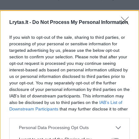
Dalintis savo emocijomis dažnai būna sunku
Lrytas.lt -
Do Not Process My Personal Information
dėl gėdos ir kaltės jausmo. A. Tamašausko
nuomone, šiuo atveju geriausiai padeda
If you wish to opt-out of the sale, sharing to third parties, or
suvokimas, kad visi kiti vyrai ir moterys irgi
processing of your personal or sensitive information for
targeted advertising by us, please use the below opt-out
jaučia gėdą ir kaltę.
section to confirm your selection. Please note that after your
opt-out request is processed you may continue seeing
interest-based ads based on personal information utilized by
„Mūsų patiriamos emocijos nelabai kuo
us or personal information disclosed to third parties prior to
skiriasi nuo kitų žmonių, mes nesame kuo
your opt-out. You may separately opt-out of the further
disclosure of your personal information by third parties on the
nors ypatingi kalbant apie patiriamas
IAB’s list of downstream participants. This information may
emocijas. Gal šis suvokimas padės sumažinti
also be disclosed by us to third parties on the
IAB’s List of
Downstream Participants
that may further disclose it to other
gėdos jausmą“, – atkreipia dėmesį
third parties.
psichiatras.
Personal Data Processing Opt Outs