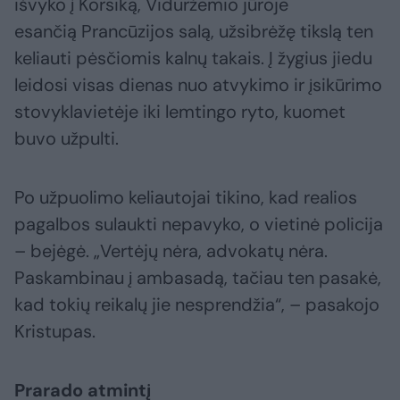
išvyko į Korsiką, Viduržemio jūroje
esančią Prancūzijos salą, užsibrėžę tikslą ten
keliauti pėsčiomis kalnų takais. Į žygius jiedu
leidosi visas dienas nuo atvykimo ir įsikūrimo
stovyklavietėje iki lemtingo ryto, kuomet
buvo užpulti.
Po užpuolimo keliautojai tikino, kad realios
pagalbos sulaukti nepavyko, o vietinė policija
– bejėgė. „Vertėjų nėra, advokatų nėra.
Paskambinau į ambasadą, tačiau ten pasakė,
kad tokių reikalų jie nesprendžia“, – pasakojo
Kristupas.
Prarado atmintį