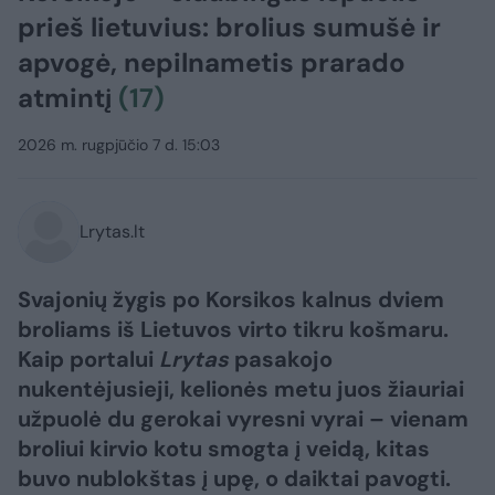
prieš lietuvius: brolius sumušė ir
apvogė, nepilnametis prarado
atmintį
(17)
2026 m. rugpjūčio 7 d. 15:03
Lrytas.lt
Svajonių žygis po Korsikos kalnus dviem
broliams iš Lietuvos virto tikru košmaru.
Kaip portalui
Lrytas
pasakojo
nukentėjusieji, kelionės metu juos žiauriai
užpuolė du gerokai vyresni vyrai – vienam
broliui kirvio kotu smogta į veidą, kitas
buvo nublokštas į upę, o daiktai pavogti.