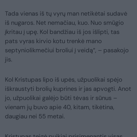
Tada vienas iš tų vyrų man netikėtai sudavė
iš nugaros. Net nemačiau, kuo. Nuo smūgio
įkritau į upę. Kol bandžiau iš jos išlipti, tas
pats vyras kirvio kotu trenkė mano
septyniolikmečiui broliui į veidą“, – pasakojo
jis.
Kol Kristupas lipo iš upės, užpuolikai spėjo
iškraustyti brolių kuprines ir jas apvogti. Anot
jo, užpuolikai galėjo būti tėvas ir sūnus –
vienam jų buvo apie 40, kitam, tikėtina,
daugiau nei 55 metai.
Kristupas teigė puikiai prisimenantis visas