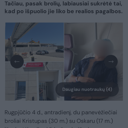
Tačiau, pasak brolių, labiausiai sukrėtė tai,
kad po išpuolio jie liko be realios pagalbos.
Daugiau nuotraukų (4)
Rugpjūčio 4 d., antradienį, du panevėžiečiai
broliai Kristupas (30 m.) su Oskaru (17 m.)