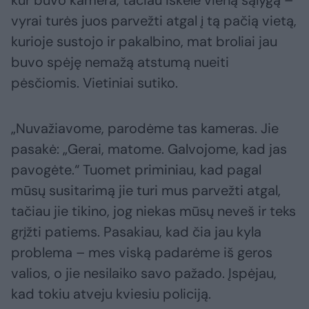
vyrai turės juos parvežti atgal į tą pačią vietą,
kurioje sustojo ir pakalbino, mat broliai jau
buvo spėję nemažą atstumą nueiti
pėsčiomis. Vietiniai sutiko.
„Nuvažiavome, parodėme tas kameras. Jie
pasakė: „Gerai, matome. Galvojome, kad jas
pavogėte.“ Tuomet priminiau, kad pagal
mūsų susitarimą jie turi mus parvežti atgal,
tačiau jie tikino, jog niekas mūsų neveš ir teks
grįžti patiems. Pasakiau, kad čia jau kyla
problema – mes viską padarėme iš geros
valios, o jie nesilaiko savo pažado. Įspėjau,
kad tokiu atveju kviesiu policiją.