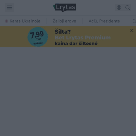
Karas Ukrainoje
Žalioji erdvė
Ačiū, Prezidente
E