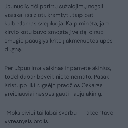
Jaunuolis dėl patirtų sužalojimų negali
visiškai išsižioti, kramtyti, taip pat
kalbėdamas švepluoja. Kaip minėta, jam
kirvio kotu buvo smogta į veidą, o nuo
smūgio paauglys krito į akmenuotos upės
dugną.
Per užpuolimą vaikinas ir pametė akinius,
todėl dabar beveik nieko nemato. Pasak
Kristupo, iki rugsėjo pradžios Oskaras
greičiausiai nespės gauti naujų akinių.
„Moksleiviui tai labai svarbu“, – akcentavo
vyresnysis brolis.