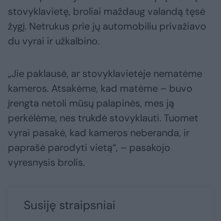
stovyklavietę, broliai maždaug valandą tęsė
žygį. Netrukus prie jų automobiliu privažiavo
du vyrai ir užkalbino.
„Jie paklausė, ar stovyklavietėje nematėme
kameros. Atsakėme, kad matėme – buvo
įrengta netoli mūsų palapinės, mes ją
perkėlėme, nes trukdė stovyklauti. Tuomet
vyrai pasakė, kad kameros neberanda, ir
paprašė parodyti vietą“, – pasakojo
vyresnysis brolis.
Susiję straipsniai