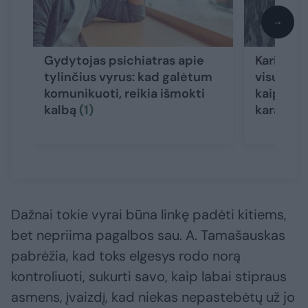
→
Gydytojas psichiatras apie
Kariuome
tylinčius vyrus: kad galėtum
visuomen
komunikuoti, reikia išmokti
kaip pirm
kalbą
(1)
karą
Dažnai tokie vyrai būna linkę padėti kitiems,
bet nepriima pagalbos sau. A. Tamašauskas
pabrėžia, kad toks elgesys rodo norą
kontroliuoti, sukurti savo, kaip labai stipraus
asmens, įvaizdį, kad niekas nepastebėtų už jo