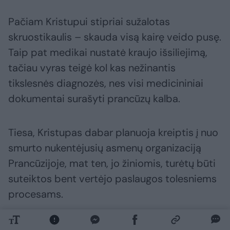
Pačiam Kristupui stipriai sužalotas
skruostikaulis – skauda visą kairę veido pusę.
Taip pat medikai nustatė kraujo išsiliejimą,
tačiau vyras teigė kol kas nežinantis
tikslesnės diagnozės, nes visi medicininiai
dokumentai surašyti prancūzų kalba.
Tiesa, Kristupas dabar planuoja kreiptis į nuo
smurto nukentėjusių asmenų organizaciją
Prancūzijoje, mat ten, jo žiniomis, turėtų būti
suteiktos bent vertėjo paslaugos tolesniems
procesams.
Korsika
užpuolimas
lietuviai
Rodyti daugiau žymių