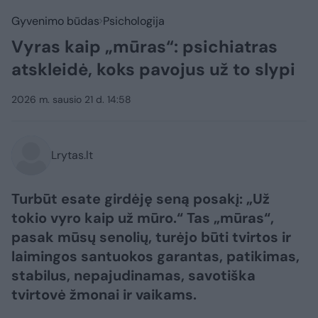
Gyvenimo būdas
Psichologija
Vyras kaip „mūras“: psichiatras
atskleidė, koks pavojus už to slypi
2026 m. sausio 21 d. 14:58
Lrytas.lt
Turbūt esate girdėję seną posakį: „Už
tokio vyro kaip už mūro.“ Tas „mūras“,
pasak mūsų senolių, turėjo būti tvirtos ir
laimingos santuokos garantas, patikimas,
stabilus, nepajudinamas, savotiška
tvirtovė žmonai ir vaikams.