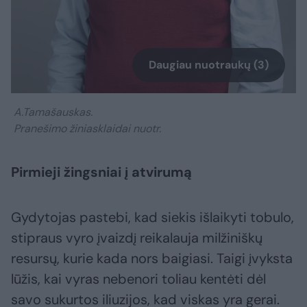
Daugiau nuotraukų (3)
A.Tamašauskas.
Pranešimo žiniasklaidai nuotr.
Pirmieji žingsniai į atvirumą
Gydytojas pastebi, kad siekis išlaikyti tobulo,
stipraus vyro įvaizdį reikalauja milžiniškų
resursų, kurie kada nors baigiasi. Taigi įvyksta
lūžis, kai vyras nebenori toliau kentėti dėl
savo sukurtos iliuzijos, kad viskas yra gerai.