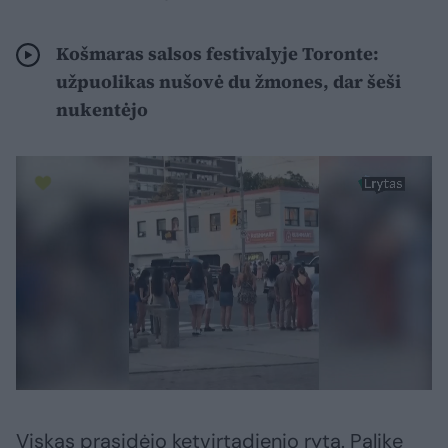
Košmaras salsos festivalyje Toronte:
užpuolikas nušovė du žmones, dar šeši
nukentėjo
Viskas prasidėjo ketvirtadienio rytą. Palikę