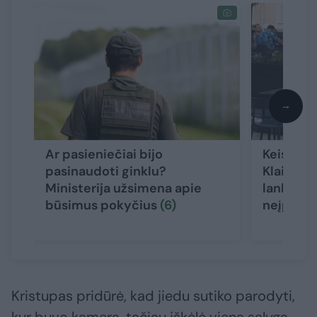
→
Ar pasieniečiai bijo
Keistas 
pasinaudoti ginklu?
Klaipėdo
Ministerija užsimena apie
lankytoj
būsimus pokyčius
(6)
neįpras
Kristupas pridūrė, kad jiedu sutiko parodyti,
kur buvo kamera, tačiau iškėlė vieną sąlygą –