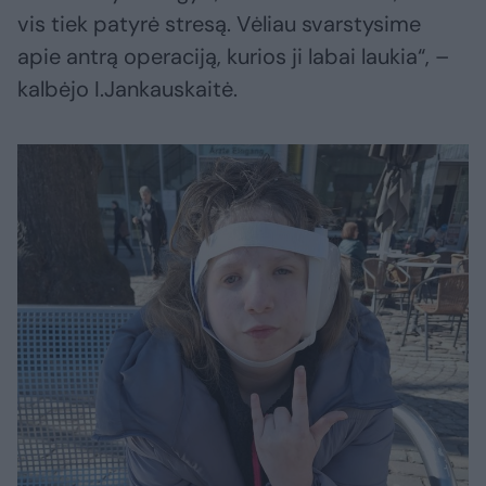
vis tiek patyrė stresą. Vėliau svarstysime
apie antrą operaciją, kurios ji labai laukia“, –
kalbėjo I.Jankauskaitė.