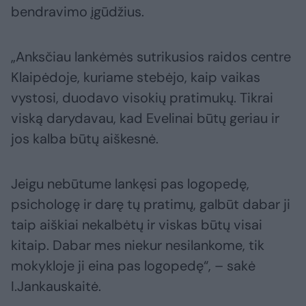
bendravimo įgūdžius.
„Anksčiau lankėmės sutrikusios raidos centre
Klaipėdoje, kuriame stebėjo, kaip vaikas
vystosi, duodavo visokių pratimukų. Tikrai
viską darydavau, kad Evelinai būtų geriau ir
jos kalba būtų aiškesnė.
Jeigu nebūtume lankęsi pas logopedę,
psichologę ir darę tų pratimų, galbūt dabar ji
taip aiškiai nekalbėtų ir viskas būtų visai
kitaip. Dabar mes niekur nesilankome, tik
mokykloje ji eina pas logopedę“, – sakė
I.Jankauskaitė.