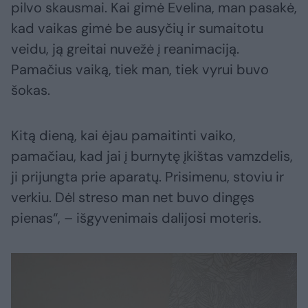
pilvo skausmai. Kai gimė Evelina, man pasakė,
kad vaikas gimė be ausyčių ir sumaitotu
veidu, ją greitai nuvežė į reanimaciją.
Pamačius vaiką, tiek man, tiek vyrui buvo
šokas.
Kitą dieną, kai ėjau pamaitinti vaiko,
pamačiau, kad jai į burnytę įkištas vamzdelis,
ji prijungta prie aparatų. Prisimenu, stoviu ir
verkiu. Dėl streso man net buvo dingęs
pienas“, – išgyvenimais dalijosi moteris.