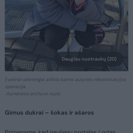
Daugiau nuotraukų (20)
Evelinai sėkmingai atlikta kairės ausytės rekonstrukcijos
operacija.
Asmeninio archyvo nuotr.
Gimus dukrai – šokas ir ašaros
Primename, kad naujienų portalas
Lrytas