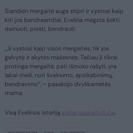
Šiandien mergaitė auga stipri ir vystosi kaip
kiti jos bendraamžiai. Evelina mėgsta šokti,
dainuoti, piešti, bendrauti.
„Ji vystosi kaip visos mergaitės, tik jos
galvytė ir akytės mažesnės. Tačiau ji tikrai
protinga mergaitė, pati išmoko rašyti, yra
labai meili, nori švelnumo, apsikabinimų,
bendravimo“, – pasakojo dvylikametės
mama.
Visą Evelinos istoriją
galite paskaityti čia
.
reta genetinė liga
ausys
ausų operacija