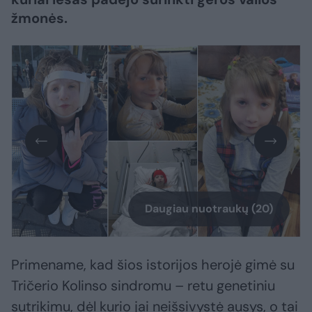
žmonės.
Daugiau nuotraukų (20)
Primename, kad šios istorijos herojė gimė su
Tričerio Kolinso sindromu – retu genetiniu
sutrikimu, dėl kurio jai neišsivystė ausys, o tai