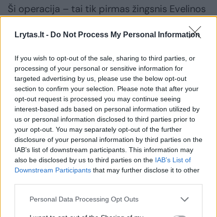
Ši operacija – tai tik pirmas žingsnis Evelinos
ir jos šeimos svajonės link. Mergaitės dar
Lrytas.lt -
Do Not Process My Personal Information
laukia kitos ausytės operacija, kuri, anot
I.Jankauskaitės, turėtų būti sunkesnė.
If you wish to opt-out of the sale, sharing to third parties, or
processing of your personal or sensitive information for
targeted advertising by us, please use the below opt-out
„Pradėjome viską daryti nuo kairės ausytės,
section to confirm your selection. Please note that after your
nes dešinėje pusėje į jos kaukolę yra įgręžtas
opt-out request is processed you may continue seeing
interest-based ads based on personal information utilized by
specialus magnetas, kuris prilaiko klausos
us or personal information disclosed to third parties prior to
aparatą. Todėl klausėme gydytojų, ar po
your opt-out. You may separately opt-out of the further
disclosure of your personal information by third parties on the
operacijos nebus komplikacijų.
IAB’s list of downstream participants. This information may
also be disclosed by us to third parties on the
IAB’s List of
Downstream Participants
that may further disclose it to other
Tačiau, gydytojų teigimu, viskas turėtų gerai,
third parties.
tad dabar laukiame žinių dėl antros ausytės
Personal Data Processing Opt Outs
rekonstrukcijos“, – sakė ji.