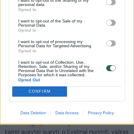
I want to opt-out of the Sharing of my
personal data.
Opted In
Tiesa, net ir atlikus šias operacijas, klausos
aparatas Evelinai bus reikalingas, visiškai be
I want to opt-out of the Sale of my
Personal Data.
jo gyventi nepavyks. Tačiau mergaitės mama
Opted In
jau dabar pastebi, kiek daug pasitikėjimo
I want to opt-out of processing my
Personal Data for Targeted Advertising.
savimi paauglei suteikia žinojimas, kad vieną
Opted In
dieną ji turės gražias ausytes.
I want to opt-out of Collection, Use,
Retention, Sale, and/or Sharing of my
Personal Data that Is Unrelated with the
Šeimos dar laukia konsultacija su gydytojais,
Purposes for which it was collected.
Opted Out
kurios metu bus aptartas tolimesnis gydymo
CONFIRM
planas bei antrosios operacijos data.
„Manau, bet kuriuo atveju, turės praeiti šiek
Data Deletion
Data Access
Privacy Policy
tiek laiko, gal pusė metų. Dabar leidžiame
kairei ausytei sugyti, o Evelinai nurimti, vaikas