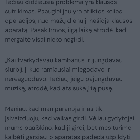
Tačiau didžiausia problema yra klausos
sutrikimas. Paauglei jau yra atliktos kelios
operacijos, nuo mažų dienų ji nešioja klausos
aparatą. Pasak Irmos, ilgą laiką atrodė, kad
mergaitė visai nieko negirdi.
„Kai tvarkydavau kambarius ir įjungdavau
siurblį, ji kuo ramiausiai miegodavo ir
nereaguodavo. Tačiau, jeigu pajungdavau
muziką, atrodė, kad atsisuka į tą pusę.
Maniau, kad man paranoja ir aš tik
įsivaizduoju, kad vaikas girdi. Vėliau gydytojai
mums paaiškino, kad ji girdi, bet mes turime
kalbėti garsiau, o aparatas padeda užpildyti