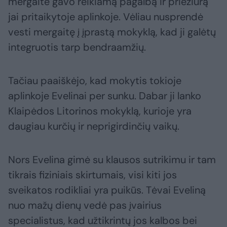
mergaitė gavo reikiamą pagalbą ir priežiūrą
jai pritaikytoje aplinkoje. Vėliau nusprendė
vesti mergaitę į įprastą mokyklą, kad ji galėtų
integruotis tarp bendraamžių.
Tačiau paaiškėjo, kad mokytis tokioje
aplinkoje Evelinai per sunku. Dabar ji lanko
Klaipėdos Litorinos mokyklą, kurioje yra
daugiau kurčių ir neprigirdinčių vaikų.
Nors Evelina gimė su klausos sutrikimu ir tam
tikrais fiziniais skirtumais, visi kiti jos
sveikatos rodikliai yra puikūs. Tėvai Eveliną
nuo mažų dienų vedė pas įvairius
specialistus, kad užtikrintų jos kalbos bei