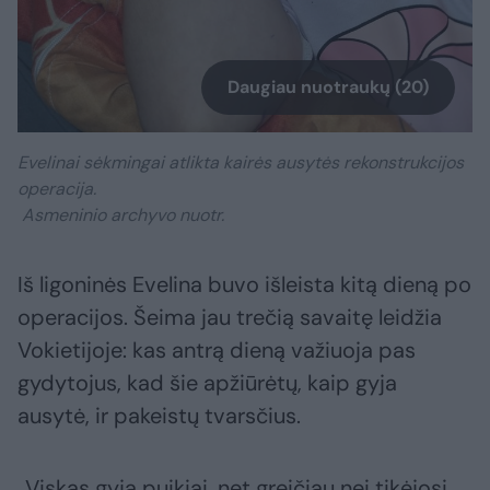
Daugiau nuotraukų (20)
Evelinai sėkmingai atlikta kairės ausytės rekonstrukcijos
operacija.
Asmeninio archyvo nuotr.
Iš ligoninės Evelina buvo išleista kitą dieną po
operacijos. Šeima jau trečią savaitę leidžia
Vokietijoje: kas antrą dieną važiuoja pas
gydytojus, kad šie apžiūrėtų, kaip gyja
ausytė, ir pakeistų tvarsčius.
„Viskas gyja puikiai, net greičiau nei tikėjosi