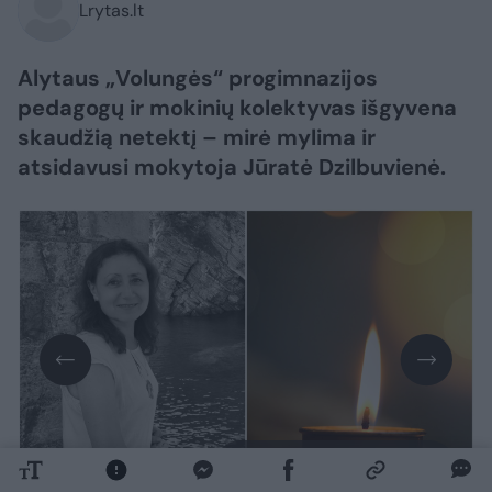
Lrytas.lt
Alytaus „Volungės“ progimnazijos
pedagogų ir mokinių kolektyvas išgyvena
skaudžią netektį – mirė mylima ir
atsidavusi mokytoja Jūratė Dzilbuvienė.
Daugiau nuotraukų (2)