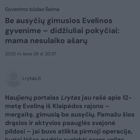
Gyvenimo būdas
Šeima
Be ausyčių gimusios Evelinos
gyvenime – didžiuliai pokyčiai:
mama nesulaiko ašarų
2025 m. kovo 28 d. 20:37
Lrytas.lt
Naujienų portalas
Lrytas
jau rašė apie 12-
metę Eveliną iš Klaipėdos rajono –
mergaitę, gimusią be ausyčių. Pamažu šios
drąsios ir aktyvios paauglės svajonė
pildosi – jai buvo atlikta pirmoji operacija,
kuriai lėšas padėjo surinkti geros valios