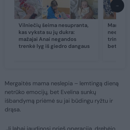
→
Vilniečių šeima nesupranta,
Marijamp
kas vyksta su jų dukra:
neeilinia
mažajai Anai negandos
trimetis 
trenkė lyg iš giedro dangaus
bet vaikš
Mergaitės mama neslepia – lemtingą dieną
netrūko emocijų, bet Evelina sunkų
išbandymą priėmė su jai būdingu ryžtu ir
drąsa.
„Ji labai jaudinosi prieš operaciją, drebėjo,