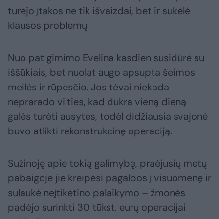
turėjo įtakos ne tik išvaizdai, bet ir sukėlė
klausos problemų.
Nuo pat gimimo Evelina kasdien susidūrė su
iššūkiais, bet nuolat augo apsupta šeimos
meilės ir rūpesčio. Jos tėvai niekada
neprarado vilties, kad dukra vieną dieną
galės turėti ausytes, todėl didžiausia svajonė
buvo atlikti rekonstrukcinę operaciją.
Sužinoję apie tokią galimybę, praėjusių metų
pabaigoje jie kreipėsi pagalbos į visuomenę ir
sulaukė neįtikėtino palaikymo – žmonės
padėjo surinkti 30 tūkst. eurų operacijai