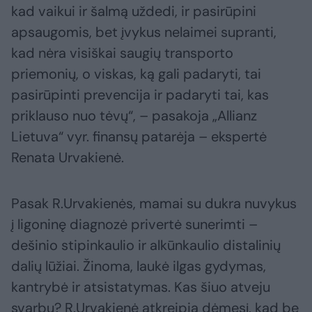
kad vaikui ir šalmą uždedi, ir pasirūpini
apsaugomis, bet įvykus nelaimei supranti,
kad nėra visiškai saugių transporto
priemonių, o viskas, ką gali padaryti, tai
pasirūpinti prevencija ir padaryti tai, kas
priklauso nuo tėvų“, – pasakoja „Allianz
Lietuva“ vyr. finansų patarėja – ekspertė
Renata Urvakienė.
Pasak R.Urvakienės, mamai su dukra nuvykus
į ligoninę diagnozė privertė sunerimti –
dešinio stipinkaulio ir alkūnkaulio distalinių
dalių lūžiai. Žinoma, laukė ilgas gydymas,
kantrybė ir atsistatymas. Kas šiuo atveju
svarbu? R.Urvakienė atkreipia dėmesį, kad be