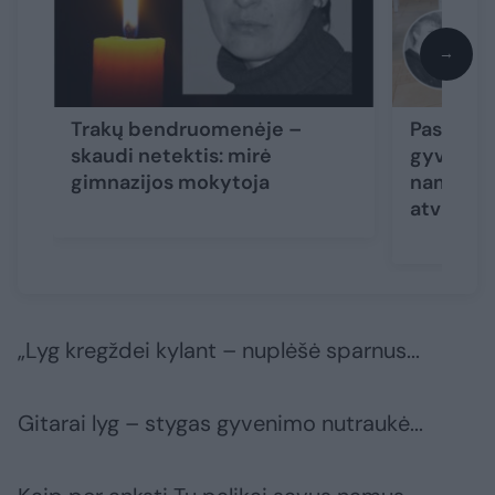
→
Trakų bendruomenėje –
Paskutini
skaudi netektis: mirė
gyvenimo 
gimnazijos mokytoja
namus ka
atvirai
(5
„Lyg kregždei kylant – nuplėšė sparnus...
Gitarai lyg – stygas gyvenimo nutraukė...