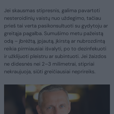
Jei skausmas stipresnis, galima pavartoti
nesteroidinių vaistų nuo uždegimo, tačiau
prieš tai verta pasikonsultuoti su gydytoju ar
greitąja pagalba. Sumušimo metu pažeistą
odą – įbrėžtą, įpjautą, įkirstą ar nubrozdintą
reikia pirmiausiai išvalyti, po to dezinfekuoti
ir užklijuoti pleistru ar subintuoti. Jei žaizdos
ne didesnės nei 2–3 milimetrai, stipriai
nekraujuoja, siūti greičiausiai neprireiks.