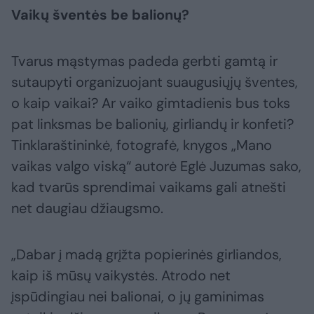
Vaikų šventės be balionų?
Tvarus mąstymas padeda gerbti gamtą ir
sutaupyti organizuojant suaugusiųjų šventes,
o kaip vaikai? Ar vaiko gimtadienis bus toks
pat linksmas be balionių, girliandų ir konfeti?
Tinklaraštininkė, fotografė, knygos „Mano
vaikas valgo viską“ autorė Eglė Juzumas sako,
kad tvarūs sprendimai vaikams gali atnešti
net daugiau džiaugsmo.
„Dabar į madą grįžta popierinės girliandos,
kaip iš mūsų vaikystės. Atrodo net
įspūdingiau nei balionai, o jų gaminimas