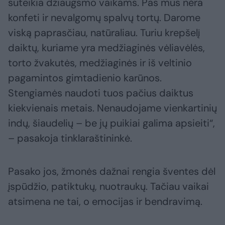
suteikia džiaugsmo vaikams. Pas mus nėra
konfeti ir nevalgomų spalvų tortų. Darome
viską paprasčiau, natūraliau. Turiu krepšelį
daiktų, kuriame yra medžiaginės vėliavėlės,
torto žvakutės, medžiaginės ir iš veltinio
pagamintos gimtadienio karūnos.
Stengiamės naudoti tuos pačius daiktus
kiekvienais metais. Nenaudojame vienkartinių
indų, šiaudelių – be jų puikiai galima apsieiti“,
– pasakoja tinklaraštininkė.
Pasako jos, žmonės dažnai rengia šventes dėl
įspūdžio, patiktukų, nuotraukų. Tačiau vaikai
atsimena ne tai, o emocijas ir bendravimą.