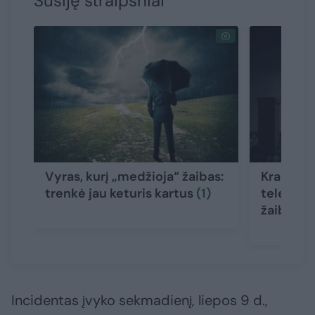
Susiję straipsniai
Vyras, kurį „medžioja“ žaibas:
Kraupi pa
trenkė jau keturis kartus
(1)
telefonu,
žaibas
Incidentas įvyko sekmadienį, liepos 9 d.,