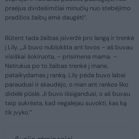
praėjus dvidešimčiai minučių nuo stebėjimo
pradžios žaibų ėmė daugėti“.
Būtent tada žaibas įsiveržė pro langą ir trenkė
į Lily. „Ji buvo nublokšta ant lovos – aš buvau
visiškai šokiruota, – prisimena mama. –
Netrukus po to žaibas trenkė į mane,
pataikydamas į ranką. Lily pėda buvo labai
paraudusi ir skaudėjo, o man ant rankos liko
didelė pūslė. Ji buvo išsigandusi, o aš buvau
taip sukrėsta, kad negalėjau suvokti, kas ką
tik įvyko.“