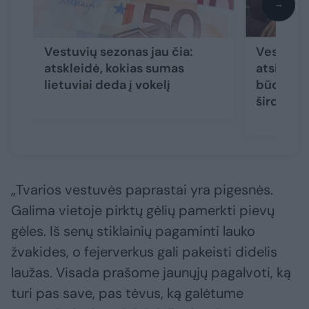
→
Vestuvių sezonas jau čia:
Vestuvių
atskleidė, kokias sumas
atsidėkoj
lietuviai deda į vokelį
būdu: an
širdelės
„Tvarios vestuvės paprastai yra pigesnės.
Galima vietoje pirktų gėlių pamerkti pievų
gėles. Iš senų stiklainių pagaminti lauko
žvakides, o fejerverkus gali pakeisti didelis
laužas. Visada prašome jaunųjų pagalvoti, ką
turi pas save, pas tėvus, ką galėtume