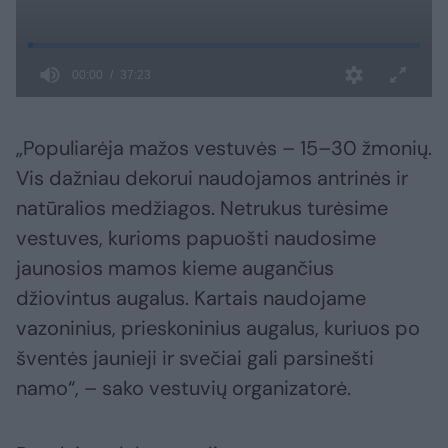
„Populiarėja mažos vestuvės – 15–30 žmonių.
Vis dažniau dekorui naudojamos antrinės ir
natūralios medžiagos. Netrukus turėsime
vestuves, kurioms papuošti naudosime
jaunosios mamos kieme augančius
džiovintus augalus. Kartais naudojame
vazoninius, prieskoninius augalus, kuriuos po
šventės jaunieji ir svečiai gali parsinešti
namo“, – sako vestuvių organizatorė.