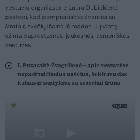
vestuvių organizatorė Laura Dubickienė
pastebi, kad pompastiškos šventės su
šimtais svečių išeina iš mados. Jų vietą
užima paprastesnės, jaukesnės, asmeniškos
vestuvės.
I. Puzaraitė-Žvagulienė – apie vestuvėse
nepasirodžiusius uošvius, šokiravusias
kainas ir santykius su seserimi Irūna