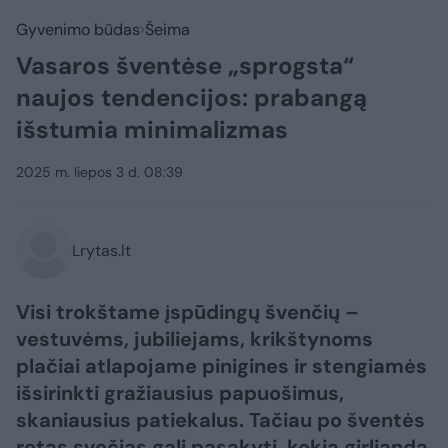
Gyvenimo būdas
Šeima
Vasaros šventėse „sprogsta“
naujos tendencijos: prabangą
išstumia minimalizmas
2025 m. liepos 3 d. 08:39
Lrytas.lt
Visi trokštame įspūdingų švenčių –
vestuvėms, jubiliejams, krikštynoms
plačiai atlapojame pinigines ir stengiamės
išsirinkti gražiausius papuošimus,
skaniausius patiekalus. Tačiau po šventės
retas svečias gali pasakyti, kokia girlianda