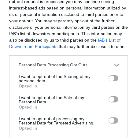
opt-out request is processed you may continue seeing
interest-based ads based on personal information utilized by
us or personal information disclosed to third parties prior to
your opt-out. You may separately opt-out of the further
disclosure of your personal information by third parties on the
Daugiau nuotraukų (4)
IAB’s list of downstream participants. This information may
also be disclosed by us to third parties on the
IAB’s List of
Downstream Participants
that may further disclose it to other
Dabar madingas paprastumas, minimalizmas,
third parties.
tvarumas.
Pranešimo žiniasklaidai nuotr.
Personal Data Processing Opt Outs
I want to opt-out of the Sharing of my
personal data.
Tvarios šventės planas
Opted In
I want to opt-out of the Sale of my
Personal Data.
Gamintojų ir importuotojų asociacijos
Opted In
„Gamtos ateitis“ viešinimo ir marketingo
I want to opt-out of processing my
vadovė Diana Ramanauskaitė pataria apie
Personal Data for Targeted Advertising.
Opted In
„šventines“ atliekas galvoti dar prieš joms