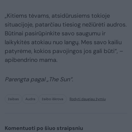
„Kitiems tėvams, atsidūrusiems tokioje
situacijoje, patarčiau tiesiog nežiūrėti audros.
Būtinai pasirūpinkite savo saugumu ir
laikykitės atokiau nuo langų. Mes savo kailiu
patyrėme, kokios pavojingos jos gali būti“, –
apibendrino mama.
Parengta pagal „The Sun“.
žaibas
Audra
žaibo iškrova
Rodyti daugiau žymių
Komentuoti po šiuo straipsniu