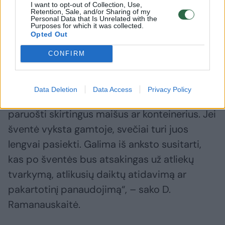
atsirandant.
I want to opt-out of Collection, Use,
Retention, Sale, and/or Sharing of my
Personal Data that Is Unrelated with the
Purposes for which it was collected.
Opted Out
„Į šventės planavimą galima įtraukti ir
tvarumo elementą. Ne tik pagalvoti, kokias
CONFIRM
šventines dekoracijas naudosime, bet ir ką
paskui su jomis darysime. Plastikui, stiklui,
Data Deletion
Data Access
Privacy Policy
popieriui, mišrioms atliekoms reikėtų
paruošti skirtingus maišus ar konteinerius. Jei
šventė vyksta gamtoje, svečiai turi juos
lengvai pasiekti. Galima iš anksto susitarti,
kas po šventės bus atsakingas už atliekų
tvarkymą, atlikusių daiktų atidavimą ar
pakartotinį panaudojimą“, – sako D.
Ramanauskaitė.