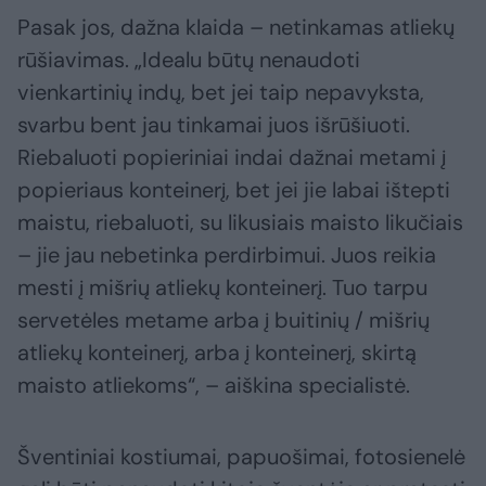
Pasak jos, dažna klaida – netinkamas atliekų
rūšiavimas. „Idealu būtų nenaudoti
vienkartinių indų, bet jei taip nepavyksta,
svarbu bent jau tinkamai juos išrūšiuoti.
Riebaluoti popieriniai indai dažnai metami į
popieriaus konteinerį, bet jei jie labai ištepti
maistu, riebaluoti, su likusiais maisto likučiais
– jie jau nebetinka perdirbimui. Juos reikia
mesti į mišrių atliekų konteinerį. Tuo tarpu
servetėles metame arba į buitinių / mišrių
atliekų konteinerį, arba į konteinerį, skirtą
maisto atliekoms“, – aiškina specialistė.
Šventiniai kostiumai, papuošimai, fotosienelė