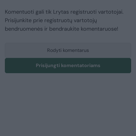
Komentuoti gali tik Lrytas registruoti vartotojai.
Prisijunkite prie registruotų vartotojų
bendruomenės ir bendraukite komentaruose!
Rodyti komentarus
Prisijungti komentatoriams