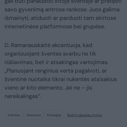
gali būti panaudoti kitoje šventėje ar pratęsti
savo gyvenimą antrose rankose. Juos galima
išmainyti, atiduoti ar parduoti tam skirtose
internetinėse platformose bei grupėse.
D. Ramanauskaitė akcentuoja, kad
organizuojant šventes svarbu ne tik
rūšiavimas, bet ir atsakingas vartojimas.
„Planuojant renginius verta pagalvoti, ar
šventinė nuotaika tikrai nukentės atsisakius
vieno ar kito elemento. Jei ne – jis
nereikalingas“.
šventės
Vestuvės
Ekologija
Rodyti daugiau žymių