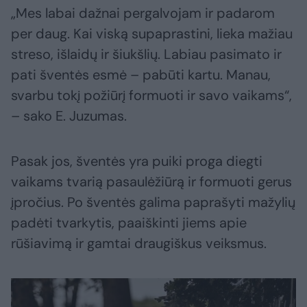
„Mes labai dažnai pergalvojam ir padarom
per daug. Kai viską supaprastini, lieka mažiau
streso, išlaidų ir šiukšlių. Labiau pasimato ir
pati šventės esmė – pabūti kartu. Manau,
svarbu tokį požiūrį formuoti ir savo vaikams“,
– sako E. Juzumas.
Pasak jos, šventės yra puiki proga diegti
vaikams tvarią pasaulėžiūrą ir formuoti gerus
įpročius. Po šventės galima paprašyti mažylių
padėti tvarkytis, paaiškinti jiems apie
rūšiavimą ir gamtai draugiškus veiksmus.