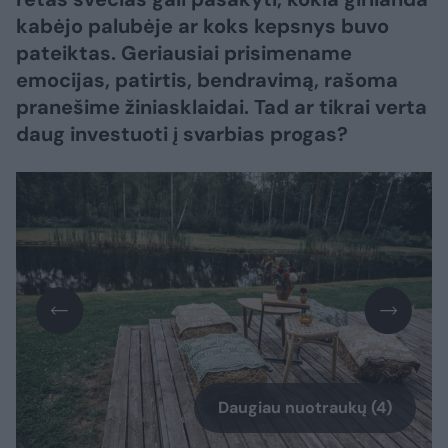
kabėjo palubėje ar koks kepsnys buvo
pateiktas. Geriausiai prisimename
emocijas, patirtis, bendravimą, rašoma
pranešime žiniasklaidai. Tad ar tikrai verta
daug investuoti į svarbias progas?
Daugiau nuotraukų (4)