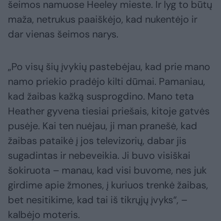
šeimos namuose Heeley mieste. Ir lyg to būtų
maža, netrukus paaiškėjo, kad nukentėjo ir
dar vienas šeimos narys.
„Po visų šių įvykių pastebėjau, kad prie mano
namo priekio pradėjo kilti dūmai. Pamaniau,
kad žaibas kažką susprogdino. Mano teta
Heather gyvena tiesiai priešais, kitoje gatvės
pusėje. Kai ten nuėjau, ji man pranešė, kad
žaibas pataikė į jos televizorių, dabar jis
sugadintas ir nebeveikia. Ji buvo visiškai
šokiruota – manau, kad visi buvome, nes juk
girdime apie žmones, į kuriuos trenkė žaibas,
bet nesitikime, kad tai iš tikrųjų įvyks“, –
kalbėjo moteris.