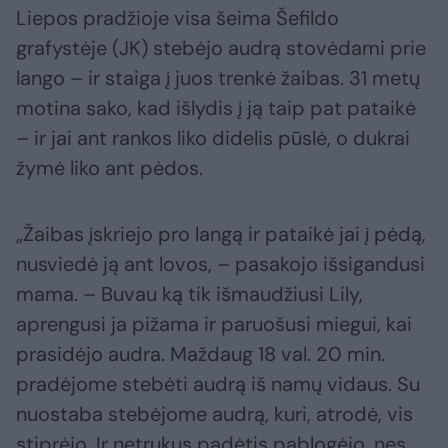
Liepos pradžioje visa šeima Šefildo
grafystėje (JK) stebėjo audrą stovėdami prie
lango – ir staiga į juos trenkė žaibas. 31 metų
motina sako, kad išlydis į ją taip pat pataikė
– ir jai ant rankos liko didelis pūslė, o dukrai
žymė liko ant pėdos.
„Žaibas įskriejo pro langą ir pataikė jai į pėdą,
nusviedė ją ant lovos, – pasakojo išsigandusi
mama. – Buvau ką tik išmaudžiusi Lily,
aprengusi ja pižama ir paruošusi miegui, kai
prasidėjo audra. Maždaug 18 val. 20 min.
pradėjome stebėti audrą iš namų vidaus. Su
nuostaba stebėjome audrą, kuri, atrodė, vis
stiprėjo. Ir netrukus padėtis pablogėjo, nes