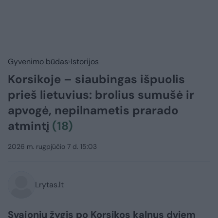
Gyvenimo būdas
Istorijos
Korsikoje – siaubingas išpuolis
prieš lietuvius: brolius sumušė ir
apvogė, nepilnametis prarado
atmintį
(18)
2026 m. rugpjūčio 7 d. 15:03
Lrytas.lt
Svajonių žygis po Korsikos kalnus dviem