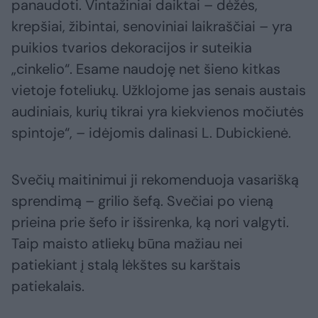
panaudoti. Vintažiniai daiktai – dėžės,
krepšiai, žibintai, senoviniai laikraščiai – yra
puikios tvarios dekoracijos ir suteikia
„cinkelio“. Esame naudoję net šieno kitkas
vietoje foteliukų. Užklojome jas senais austais
audiniais, kurių tikrai yra kiekvienos močiutės
spintoje“, – idėjomis dalinasi L. Dubickienė.
Svečių maitinimui ji rekomenduoja vasarišką
sprendimą – grilio šefą. Svečiai po vieną
prieina prie šefo ir išsirenka, ką nori valgyti.
Taip maisto atliekų būna mažiau nei
patiekiant į stalą lėkštes su karštais
patiekalais.