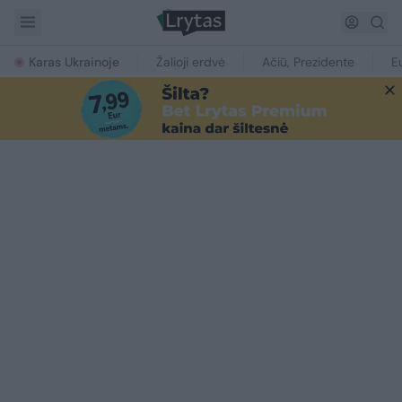
Karas Ukrainoje
Žalioji erdvė
Ačiū, Prezidente
E