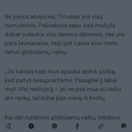
Be jokios abejonės, Timukas yra visų
numylėtinis. Pašnekovė sako, kad mažylis
dabar sulaukia viso šeimos dėmesio, nes yra
pats jauniausias, taip pat Laura šiuo metu
neturi globojamų vaikų.
„Jis kartais taip mus apsuka aplink pirštą,
kad patys nesuprantame. Paaugliai jį labai
myli. Visi nešioja jį – jei ne pas mus su tėčiu
ant rankų, tai būna pas vieną iš brolių.
Kai dar turėjome globojamų vaikų, tekdavo
pakariauti dėl mamos dėmesio, o dabar visa