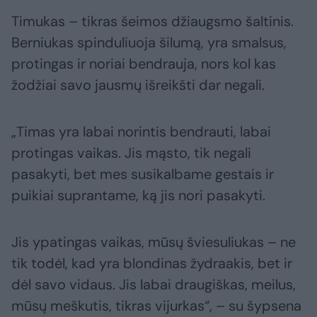
Timukas – tikras šeimos džiaugsmo šaltinis.
Berniukas spinduliuoja šilumą, yra smalsus,
protingas ir noriai bendrauja, nors kol kas
žodžiai savo jausmų išreikšti dar negali.
„Timas yra labai norintis bendrauti, labai
protingas vaikas. Jis mąsto, tik negali
pasakyti, bet mes susikalbame gestais ir
puikiai suprantame, ką jis nori pasakyti.
Jis ypatingas vaikas, mūsų šviesuliukas – ne
tik todėl, kad yra blondinas žydraakis, bet ir
dėl savo vidaus. Jis labai draugiškas, meilus,
mūsų meškutis, tikras vijurkas“, – su šypsena