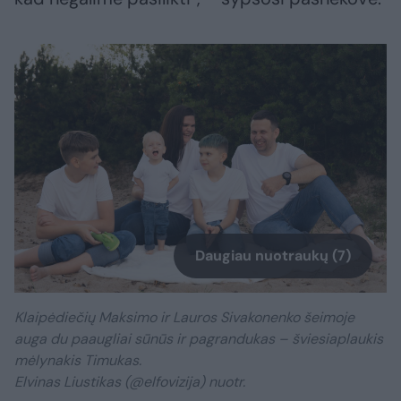
Daugiau nuotraukų (7)
Klaipėdiečių Maksimo ir Lauros Sivakonenko šeimoje
auga du paaugliai sūnūs ir pagrandukas – šviesiaplaukis
mėlynakis Timukas.
Elvinas Liustikas (@elfovizija) nuotr.