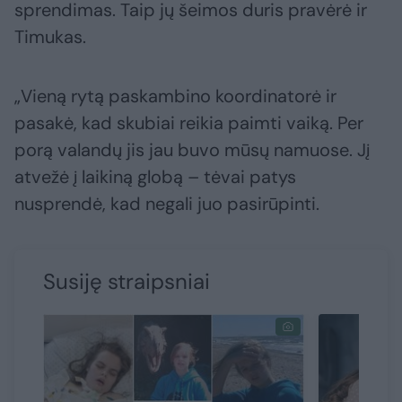
sprendimas. Taip jų šeimos duris pravėrė ir
Timukas.
„Vieną rytą paskambino koordinatorė ir
pasakė, kad skubiai reikia paimti vaiką. Per
porą valandų jis jau buvo mūsų namuose. Jį
atvežė į laikiną globą – tėvai patys
nusprendė, kad negali juo pasirūpinti.
Susiję straipsniai