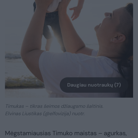
Daugiau nuotraukų (7)
Timukas – tikras šeimos džiaugsmo šaltinis.
Elvinas Liustikas (@elfovizija) nuotr.
Mėgstamiausias Timuko maistas – agurkas,