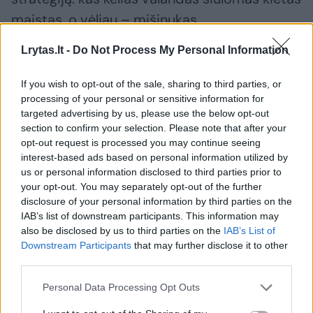
maistas, o vėliau – mišinukas.
Lrytas.lt -
Do Not Process My Personal Information
„Pirmoji savaitė buvo labai sėkminga – jis
niekada neatsisakė mišinuko ir dar
If you wish to opt-out of the sale, sharing to third parties, or
processing of your personal or sensitive information for
pakąsdavo kieto maisto. Per savaitę jis
targeted advertising by us, please use the below opt-out
priaugo net 250 gramų, o mums tai yra labai
section to confirm your selection. Please note that after your
opt-out request is processed you may continue seeing
dideli skaičiai.
interest-based ads based on personal information utilized by
us or personal information disclosed to third parties prior to
your opt-out. You may separately opt-out of the further
Įprastai per mėnesį jis priauga tik 50–100
disclosure of your personal information by third parties on the
gramų, o kartais svoris net krenta. Pavyzdžiui,
IAB’s list of downstream participants. This information may
also be disclosed by us to third parties on the
IAB’s List of
birželį jis numetė 110 gramus. Kiekvieną
Downstream Participants
that may further disclose it to other
mėnesį sveriamės ir tikimės būti pliuse“, –
third parties.
dalijosi mama.
Personal Data Processing Opt Outs