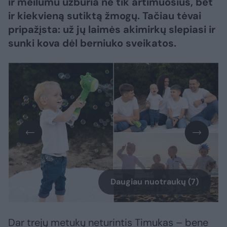
ir meilumu užburia ne tik artimuosius, bet
ir kiekvieną sutiktą žmogų. Tačiau tėvai
pripažįsta: už jų laimės akimirkų slepiasi ir
sunki kova dėl berniuko sveikatos.
Daugiau nuotraukų (7)
Dar trejų metukų neturintis Timukas – bene