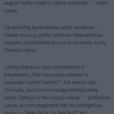
auginti tokio mažo ir silpno berniuko“, – sakė
Laura.
Tą akimirką sprendimas atėjo savaime –
viskas buvo jų pačių rankose. Klaipėdiečiai
suprato, kad būtent jie yra tie žmonės, kurių
Timukui reikia.
„Vieną dieną su vyru atsisėdome ir
pasakėme: „Gal mes patys esame ta
nuostabi mylinti šeima?“ Juk mums rūpi
Timukas, jau buvome nuėję nemažą kelią
kartu. Tada jis ir liko mūsų vaikas“, – prisiminė
Laura, su vyru auginanti dar du biologinius
sūnus – Deną (14 m.) ir Neidą (12 m.).