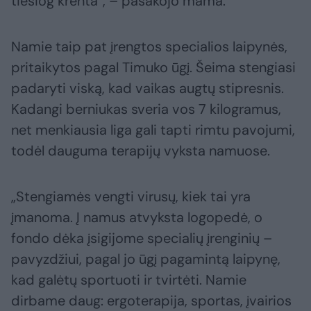
tiesiog krenta“, – pasakojo mama.
Namie taip pat įrengtos specialios laipynės,
pritaikytos pagal Timuko ūgį. Šeima stengiasi
padaryti viską, kad vaikas augtų stipresnis.
Kadangi berniukas sveria vos 7 kilogramus,
net menkiausia liga gali tapti rimtu pavojumi,
todėl dauguma terapijų vyksta namuose.
„Stengiamės vengti virusų, kiek tai yra
įmanoma. Į namus atvyksta logopedė, o
fondo dėka įsigijome specialių įrenginių –
pavyzdžiui, pagal jo ūgį pagamintą laipynę,
kad galėtų sportuoti ir tvirtėti. Namie
dirbame daug: ergoterapija, sportas, įvairios