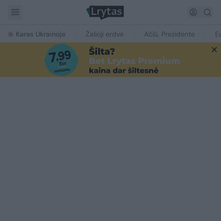
Karas Ukrainoje
Žalioji erdvė
Ačiū, Prezidente
E