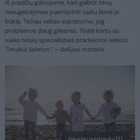
Iš pradžių galvojome, kad galbūt tėvų
nesugebėjimas pasirūpinti vaiku lėmė jo
būklę. Tačiau vėliau supratome, jog
problemos daug gilesnės. Todėl kartu su
vaiko teisių specialistais pradėjome ieškoti
Timukui šeimos“, – dalijosi moteris.
Daugiau nuotraukų (7)