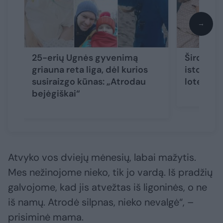
→
25-erių Ugnės gyvenimą
Širdį spa
griauna reta liga, dėl kurios
istorija:
susiraizgo kūnas: „Atrodau
loterijos
bejėgiškai“
Atvyko vos dviejų mėnesių, labai mažytis.
Mes nežinojome nieko, tik jo vardą. Iš pradžių
galvojome, kad jis atvežtas iš ligoninės, o ne
iš namų. Atrodė silpnas, nieko nevalgė“, –
prisiminė mama.