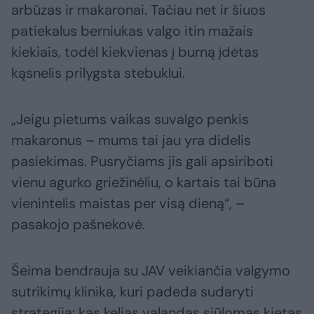
arbūzas ir makaronai. Tačiau net ir šiuos
patiekalus berniukas valgo itin mažais
kiekiais, todėl kiekvienas į burną įdėtas
kąsnelis prilygsta stebuklui.
„Jeigu pietums vaikas suvalgo penkis
makaronus – mums tai jau yra didelis
pasiekimas. Pusryčiams jis gali apsiriboti
vienu agurko griežinėliu, o kartais tai būna
vienintelis maistas per visą dieną“, –
pasakojo pašnekovė.
Šeima bendrauja su JAV veikiančia valgymo
sutrikimų klinika, kuri padeda sudaryti
strategiją: kas kelias valandas siūlomas kietas