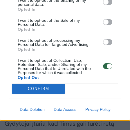
I want to opt-out of the Sharing of my
Šeimą gąsdina medikų perspėjimai, kurie
personal data.
Opted In
neleidžia atsipalaiduoti nė akimirkai. Jei per
I want to opt-out of the Sale of my
pusmetį Timukas nepriaugs reikiamo svorio,
Personal Data.
Opted In
berniukui gali būti dedama gastrostoma.
I want to opt-out of processing my
Personal Data for Targeted Advertising.
„Timas yra sąmoningas ir protingas vaikas,
Opted In
todėl jis bandytų ją išsitraukti. Mes labai
I want to opt-out of Collection, Use,
Retention, Sale, and/or Sharing of my
bijome sepsio, nes vieną kartą jau tai
Personal Data that Is Unrelated with the
Purposes for which it was collected.
patyrėme ir vos išsikapstėme“, – atviravo
Opted Out
mama.
CONFIRM
Įtaria medicinai dar nežinomą ligą
Data Deletion
Data Access
Privacy Policy
Gydytojai įtaria, kad Timas gali turėti retą