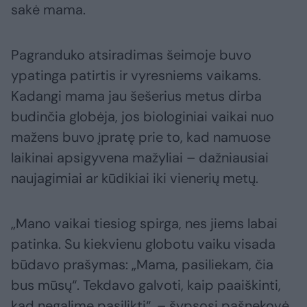
sakė mama.
Pagranduko atsiradimas šeimoje buvo
ypatinga patirtis ir vyresniems vaikams.
Kadangi mama jau šešerius metus dirba
budinčia globėja, jos biologiniai vaikai nuo
mažens buvo įpratę prie to, kad namuose
laikinai apsigyvena mažyliai – dažniausiai
naujagimiai ar kūdikiai iki vienerių metų.
„Mano vaikai tiesiog spirga, nes jiems labai
patinka. Su kiekvienu globotu vaiku visada
būdavo prašymas: „Mama, pasiliekam, čia
bus mūsų“. Tekdavo galvoti, kaip paaiškinti,
kad negalime pasilikti“, – šypsosi pašnekovė.