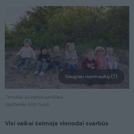
Daugiau nuotraukų (7)
Timukas su bendraamžiais.
Garbanės foto nuotr.
Visi vaikai šeimoje vienodai svarbūs