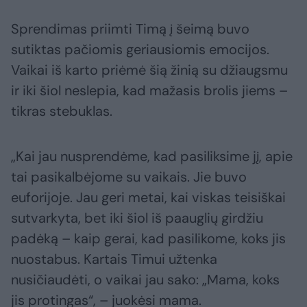
Sprendimas priimti Timą į šeimą buvo
sutiktas pačiomis geriausiomis emocijos.
Vaikai iš karto priėmė šią žinią su džiaugsmu
ir iki šiol neslepia, kad mažasis brolis jiems –
tikras stebuklas.
„Kai jau nusprendėme, kad pasiliksime jį, apie
tai pasikalbėjome su vaikais. Jie buvo
euforijoje. Jau geri metai, kai viskas teisiškai
sutvarkyta, bet iki šiol iš paauglių girdžiu
padėką – kaip gerai, kad pasilikome, koks jis
nuostabus. Kartais Timui užtenka
nusičiaudėti, o vaikai jau sako: „Mama, koks
jis protingas“, – juokėsi mama.