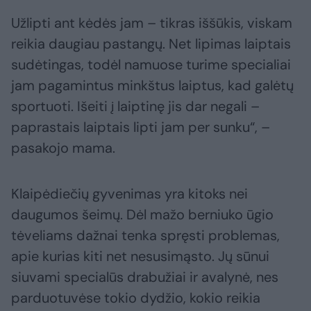
Užlipti ant kėdės jam – tikras iššūkis, viskam
reikia daugiau pastangų. Net lipimas laiptais
sudėtingas, todėl namuose turime specialiai
jam pagamintus minkštus laiptus, kad galėtų
sportuoti. Išeiti į laiptinę jis dar negali –
paprastais laiptais lipti jam per sunku“, –
pasakojo mama.
Klaipėdiečių gyvenimas yra kitoks nei
daugumos šeimų. Dėl mažo berniuko ūgio
tėveliams dažnai tenka spręsti problemas,
apie kurias kiti net nesusimąsto. Jų sūnui
siuvami specialūs drabužiai ir avalynė, nes
parduotuvėse tokio dydžio, kokio reikia