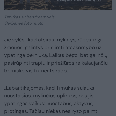
Timukas su bendraamžiais.
Garbanės foto nuotr.
Jie vylėsi, kad atsiras mylintys, rūpestingi
žmonės, galintys prisiimti atsakomybę už
ypatingą berniuką. Laikas bėgo, bet galinčių
pasirūpinti trapiu ir priežiūros reikalaujančiu
berniuko vis tik neatsirado.
„Labai tikėjomės, kad Timukas sulauks
nuostabios, mylinčios aplinkos, nes jis –
ypatingas vaikas: nuostabus, aktyvus,
protingas. Tačiau niekas nesiryžo paimti