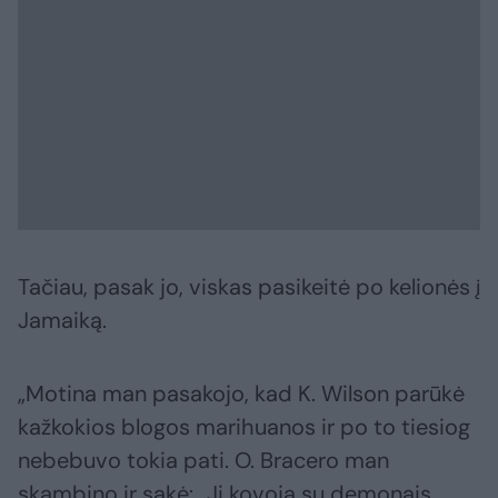
Tačiau, pasak jo, viskas pasikeitė po kelionės į
Jamaiką.
„Motina man pasakojo, kad K. Wilson parūkė
kažkokios blogos marihuanos ir po to tiesiog
nebebuvo tokia pati. O. Bracero man
skambino ir sakė: „Ji kovoja su demonais,