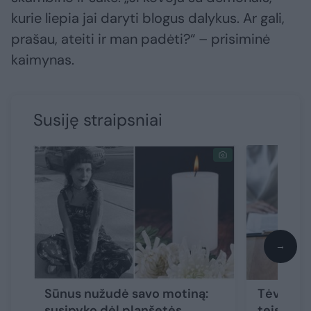
kurie liepia jai daryti blogus dalykus. Ar gali,
prašau, ateiti ir man padėti?“ – prisiminė
kaimynas.
Susiję straipsniai
→
Sūnus nužudė savo motiną:
Tėvą nuž
susipyko dėl planšetės,
teismo s