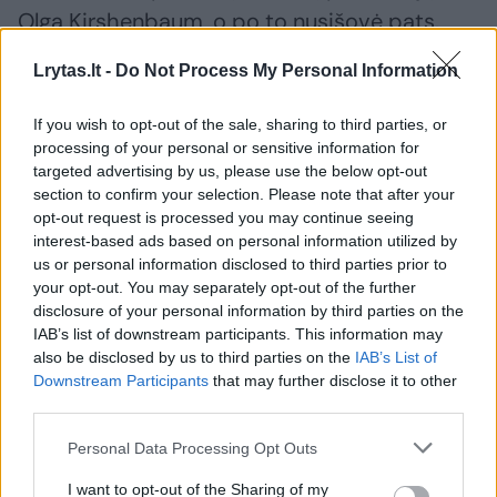
Olgą Kirshenbaum, o po to nusišovė pats.
Lrytas.lt -
Do Not Process My Personal Information
„Šis pastatas prakeiktas“, – sekmadienį
leidiniui „The Post“ sakė 58 metų kaimynė
If you wish to opt-out of the sale, sharing to third parties, or
processing of your personal or sensitive information for
Christine Doyle.
targeted advertising by us, please use the below opt-out
section to confirm your selection. Please note that after your
opt-out request is processed you may continue seeing
Kalbėdama apie O. Bracero, Ch. Doyle
interest-based ads based on personal information utilized by
pridūrė: „Ji buvo tokia miela, tikrai labai
us or personal information disclosed to third parties prior to
your opt-out. You may separately opt-out of the further
miela.“
disclosure of your personal information by third parties on the
IAB’s list of downstream participants. This information may
also be disclosed by us to third parties on the
IAB’s List of
D. Jacksonas taip pat apibūdino O. Bracero
Downstream Participants
that may further disclose it to other
kaip „tiesiog nuostabų, komunikabilų žmogų“.
third parties.
Personal Data Processing Opt Outs
Pasak Chaasadahyah, O. Bracero ir K. Wilson
I want to opt-out of the Sharing of my