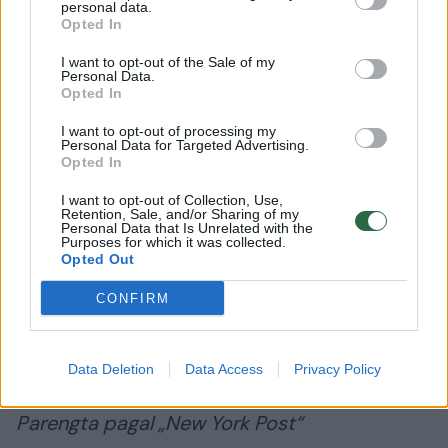
personal data.
šioje vietovėje neturėjo kitų giminaičių, todėl
Opted In
Jacksonų šeimą laikė savo artimaisiais.
I want to opt-out of the Sale of my
Personal Data.
Opted In
„Ji labai mylėjo mano šeimą, – sakė
I want to opt-out of processing my
Chaasadahyah. – Jos gimtadienio proga visi
Personal Data for Targeted Advertising.
Opted In
kartu vykome į restoraną. Ji buvo praktiškai
mūsų šeimos dalis.“
I want to opt-out of Collection, Use,
Retention, Sale, and/or Sharing of my
Personal Data that Is Unrelated with the
Purposes for which it was collected.
Opted Out
D. Jacksonas sunkiai rinko žodžius: „Niekada
negalvojai, kad taip gali nutikti. Aš palūžau.
CONFIRM
Verkiau. Tai buvo stiprus smūgis. Labai
stiprus smūgis.“
Data Deletion
Data Access
Privacy Policy
Parengta pagal „New York Post“