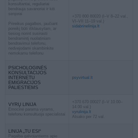
konsultantai, reguliariai
bendrauja savanoriai ir kiti
senjorai
+370 800 80020 (I–V 8–22 val.,
VI–VII 11–19 val.)
Prireikus pagalbos, jaučiant
sidabrinelinija.lt
poreikį būti išklausytam, ar
tiesiog norint susirasti
bendramintį nuolatiniam
bendravimui telefonu,
nedvejodami skambinkite
nemokamu telefonu
PSICHOLOGINĖS
KONSULTACIJOS
INTERNETU
psyvirtual.lt
EMIGRACIJOS
PALIESTIEMS
+370 670 00027 (I–V 10.00–
VYRŲ LINIJA
14.00 val.)
Emocinė parama vyrams,
vyrulinija.lt
telefonu konsultuoja specialistai
Atsako per 72 val.
LINIJA „TU ESI“
Pagalba galvojantiems apie