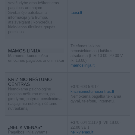
savižudybę arba ieškantiems
pagalbos artimajam
Svetainėje pateikiama
tuesi.lt
informacija yra trumpa,
atsižvelgiant į konkrečius
kiekvienos tikslinės grupės
poreikius
Telefonas laikinai
MAMOS LINIJA
nepasiekiamas į laiškus
Mamoms, kurios ieško
atsakoma (I-IV 10.00–20.00 V
emocinės pagalbos anonimiškai
iki 18.00)
mamoslinija.lt
KRIZINIO NĖŠTUMO
CENTRAS
+370 603 57912
Nemokama psichologinė
krizinionestumocentras.lt
pagalba nėštumo metu, po
Nemokama pagalba teikiama
gimdymo, patyrus persileidimą,
gyvai, telefonu, internetu.
naujagimio netektį, nėštumo
nutraukimą.
+370 604 11119 (I–VII,18.00–
„NELIK VIENAS“
22.00 val.)
Pagalbos linija vyrams
nelikvienas.lt