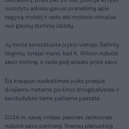
nurodytu adresu gavusi pranešimą apie
negyvą moterį ir rado abi moteris mirusias
nuo gausių durtinių žaizdų.
Jų mirtis konstatuota įvykio vietoje. Šaltinių
teigimu, tyrėjai mano, kad K. Wilson nužudė
savo motiną, o tada peilį atsuko prieš save.
Šis kraupus nusikaltimas įvyko praėjus
dvejiems metams po kitos žmogžudystės ir
savižudybės tame pačiame pastate.
2024 m. sausį virėjas Jasonas Jacksonas
nušovė savo partnerę, finansų planuotoją