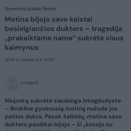
Gyvenimo būdas
Šeima
Motina bijojo savo keistai
besielgiančios dukters – tragedija
„prakeiktame name“ sukrėtė visus
kaimynus
2026 m. birželio 3 d. 15:50
Lrytas.lt
Niujorką sukrėtė siaubinga žmogžudystė
– Brukline gyvenusią motiną nužudė jos
pačios dukra. Pasak šaltinių, motina savo
dukters paniškai bijojo – ši „kovojo su