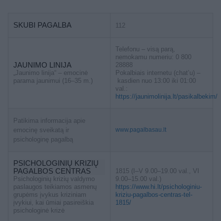
SKUBI PAGALBA
112
Telefonu – visą parą,
nemokamu numeriu: 0 800
JAUNIMO LINIJA
28888
„Jaunimo linija“ – emocinė
Pokalbiais internetu (chat’u) –
parama jaunimui (16–35 m.)
kasdien nuo 13:00 iki 01:00
val.:
https://jaunimolinija.lt/pasikalbekim/
Patikima informacija apie
emocinę sveikatą ir
www.pagalbasau.lt
psichologinę pagalbą
PSICHOLOGINIŲ KRIZIŲ
PAGALBOS CENTRAS
1815 (I–V 9.00–19.00 val., VI
Psichologinių krizių valdymo
9.00–15.00 val.)
paslaugos teikiamos asmenų
https://www.hi.lt/psichologiniu-
grupėms įvykus kriziniam
kriziu-pagalbos-centras-tel-
įvykiui, kai ūmiai pasireiškia
1815/
psichologinė krizė