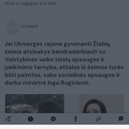
2026 m. rugpjūčio 5 d. 11:26
Lrytas.lt
Jei Ukmergės rajone gyvenanti Žlabių
šeima atsisakys bendradarbiauti su
Valstybinės vaiko teisių apsaugos ir
įvaikinimo tarnyba, atžalos iš šeimos turės
būti paimtos, sako socialinės apsaugos ir
darbo ministrė Inga Ruginienė.