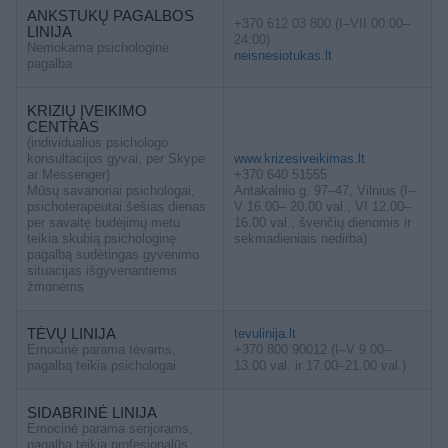
ANKSTUKŲ PAGALBOS
+370 612 03 800 (I–VII 00:00–
LINIJA
24:00)
Nemokama psichologinė
neisnesiotukas.lt
pagalba
KRIZIŲ ĮVEIKIMO
CENTRAS
(individualios psichologo
konsultacijos gyvai, per Skype
www.krizesiveikimas.lt
ar Messenger)
+370 640 51555
Mūsų savanoriai psichologai,
Antakalnio g. 97–47, Vilnius (I–
psichoterapeutai šešias dienas
V 16.00– 20.00 val., VI 12.00–
per savaitę budėjimų metu
16.00 val., švenčių dienomis ir
teikia skubią psichologinę
sekmadieniais nedirba)
pagalbą sudėtingas gyvenimo
situacijas išgyvenantiems
žmonėms
TĖVŲ LINIJA
tevulinija.lt
Emocinė parama tėvams,
+370 800 90012 (I–V 9.00–
pagalbą teikia psichologai
13.00 val. ir 17.00–21.00 val.)
SIDABRINĖ LINIJA
Emocinė parama senjorams,
pagalbą teikia profesionalūs