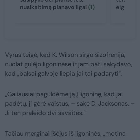
nusikaltimą planavo ilgai
(1)
elgesiu
Vyras teigė, kad K. Wilson sirgo šizofrenija,
nuolat gulėjo ligoninėse ir jam pati sakydavo,
kad „balsai galvoje liepia jai tai padaryti“.
„Galiausiai paguldėme ją į ligoninę, kad jai
padėtų, ji gėrė vaistus, – sakė D. Jacksonas. –
Ji ten praleido dvi savaites.“
Tačiau merginai išėjus iš ligoninės, „motina