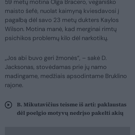
59 metų motina Olga Bracero, veganiško
maisto šefė, nuolat kaimyną kviesdavosi į
pagalbą dėl savo 23 metų dukters Kaylos
Wilson. Motina manė, kad merginai rimtų
psichikos problemų kilo dėl narkotikų.
„Jos abi buvo geri žmonės“, – sakė D.
Jacksonas, stovėdamas prie jų namo
madingame, medžiais apsodintame Bruklino
rajone.
B. Mikutavičius teisme iš arti: paklaustas
dėl poelgio motyvų nedrįso pakelti akių