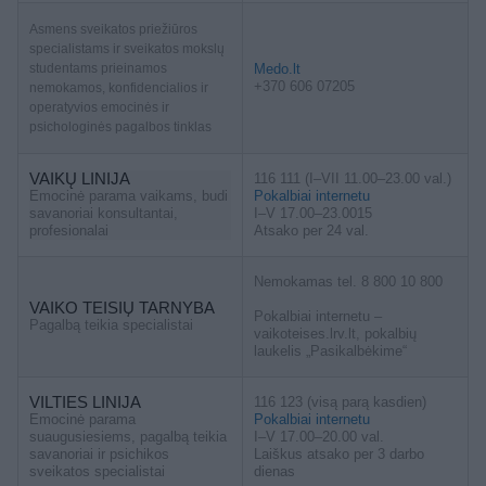
Asmens sveikatos priežiūros
specialistams ir sveikatos mokslų
studentams prieinamos
Medo.lt
+370 606 07205
nemokamos, konfidencialios ir
operatyvios emocinės ir
psichologinės pagalbos tinklas
VAIKŲ LINIJA
116 111 (I–VII 11.00–23.00 val.)
Emocinė parama vaikams, budi
Pokalbiai internetu
savanoriai konsultantai,
I–V 17.00–23.0015
profesionalai
Atsako per 24 val.
Nemokamas tel. 8 800 10 800
VAIKO TEISIŲ TARNYBA
Pokalbiai internetu –
Pagalbą teikia specialistai
vaikoteises.lrv.lt, pokalbių
laukelis „Pasikalbėkime“
VILTIES LINIJA
116 123 (visą parą kasdien)
Emocinė parama
Pokalbiai internetu
suaugusiesiems, pagalbą teikia
I–V 17.00–20.00 val.
savanoriai ir psichikos
Laiškus atsako per 3 darbo
sveikatos specialistai
dienas