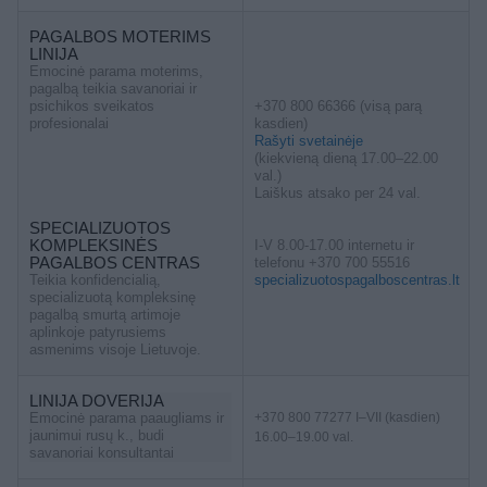
PAGALBOS MOTERIMS
LINIJA
Emocinė parama moterims,
pagalbą teikia savanoriai ir
psichikos sveikatos
+370 800 66366 (visą parą
profesionalai
kasdien)
Rašyti svetainėje
(kiekvieną dieną 17.00–22.00
val.)
Laiškus atsako per 24 val.
SPECIALIZUOTOS
KOMPLEKSINĖS
I-V 8.00-17.00 internetu ir
PAGALBOS CENTRAS
telefonu +370 700 55516
Teikia konfidencialią,
specializuotospagalboscentras.lt
specializuotą kompleksinę
pagalbą smurtą artimoje
aplinkoje patyrusiems
asmenims visoje Lietuvoje.
LINIJA DOVERIJA
Emocinė parama paaugliams ir
+370 800 77277 I–VII (kasdien)
jaunimui rusų k., budi
16.00–19.00 val.
savanoriai konsultantai