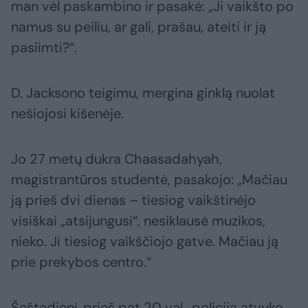
man vėl paskambino ir pasakė: „Ji vaikšto po
namus su peiliu, ar gali, prašau, ateiti ir ją
pasiimti?“.
D. Jacksono teigimu, mergina ginklą nuolat
nešiojosi kišenėje.
Jo 27 metų dukra Chaasadahyah,
magistrantūros studentė, pasakojo: „Mačiau
ją prieš dvi dienas – tiesiog vaikštinėjo
visiškai „atsijungusi“, nesiklausė muzikos,
nieko. Ji tiesiog vaikščiojo gatve. Mačiau ją
prie prekybos centro.“
Šeštadienį, prieš pat 20 val., policija atvyko