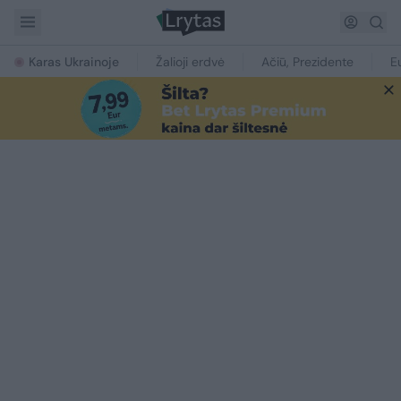
Karas Ukrainoje
Žalioji erdvė
Ačiū, Prezidente
E