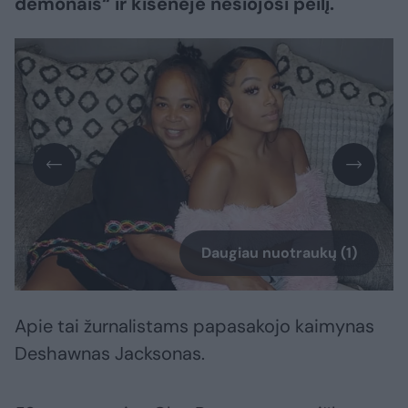
demonais“ ir kišenėje nešiojosi peilį.
Daugiau nuotraukų (1)
Apie tai žurnalistams papasakojo kaimynas
Deshawnas Jacksonas.