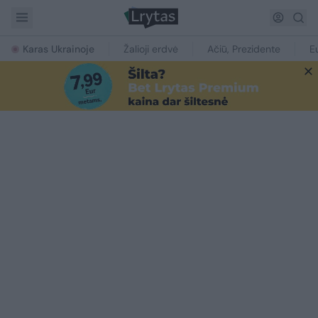
Karas Ukrainoje
Žalioji erdvė
Ačiū, Prezidente
E