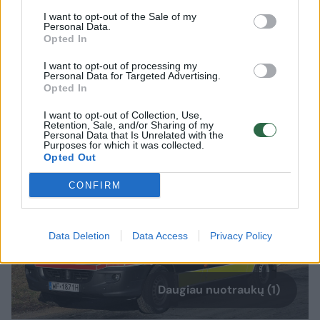
Varšuvos savivaldybės policijos
I want to opt-out of the Sale of my
Personal Data.
„Ekopatrol“ pareigūnės skubėjo į pagalbą
Opted In
7-metei mergaitei. Vaikas keliavo
I want to opt-out of processing my
atostogauti su tėvais, bet staiga įvyko
Personal Data for Targeted Advertising.
Opted In
tragedija.
I want to opt-out of Collection, Use,
Retention, Sale, and/or Sharing of my
Personal Data that Is Unrelated with the
Purposes for which it was collected.
Opted Out
CONFIRM
Data Deletion
Data Access
Privacy Policy
Daugiau nuotraukų (1)