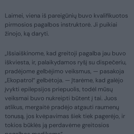
Laimei, viena iš pareigūnių buvo kvalifikuotos
pirmosios pagalbos instruktorė. Ji puikiai
žinojo, ką daryti.
„Išsiaiškinome, kad greitoji pagalba jau buvo
iškviesta, ir, palaikydamos ryšį su dispečeriu,
pradėjome gelbėjimo veiksmus, — pasakoja
„Ekopatrol“ gelbėtoja. — Įtarėme, kad galėjo
įvykti epilepsijos priepuolis, todėl mūsų
veiksmai buvo nukreipti būtent į tai. Juos
atlikus, mergaitė pradėjo atgauti raumenų
tonusą, jos kvėpavimas šiek tiek pagerėjo, ir
tokios būklės ją perdavėme greitosios
pagalbos medikams“.