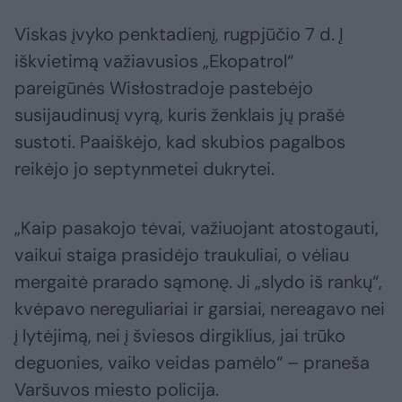
Viskas įvyko penktadienį, rugpjūčio 7 d. Į
iškvietimą važiavusios „Ekopatrol“
pareigūnės Wisłostradoje pastebėjo
susijaudinusį vyrą, kuris ženklais jų prašė
sustoti. Paaiškėjo, kad skubios pagalbos
reikėjo jo septynmetei dukrytei.
„Kaip pasakojo tėvai, važiuojant atostogauti,
vaikui staiga prasidėjo traukuliai, o vėliau
mergaitė prarado sąmonę. Ji „slydo iš rankų“,
kvėpavo nereguliariai ir garsiai, nereagavo nei
į lytėjimą, nei į šviesos dirgiklius, jai trūko
deguonies, vaiko veidas pamėlo“ – praneša
Varšuvos miesto policija.