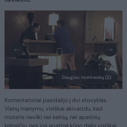
Daugiau nuotraukų (2)
Komentatoriai pasidalijo į dvi stovyklas.
Vienų manymu, visiškai akivaizdu, kad
moteris nevilki nei kelnių, nei apatinių
kelnaičių, nes jos apatinė kūno dalis visiškai