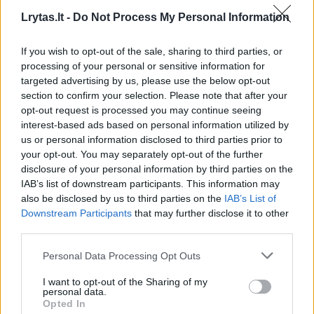
Lrytas.lt -
Do Not Process My Personal Information
If you wish to opt-out of the sale, sharing to third parties, or
processing of your personal or sensitive information for
targeted advertising by us, please use the below opt-out
Gyvenimo būdas
Istorijos
section to confirm your selection. Please note that after your
opt-out request is processed you may continue seeing
Tragedija atostogų kelionėje:
interest-based ads based on personal information utilized by
septynmetei staiga prasidėjo
us or personal information disclosed to third parties prior to
your opt-out. You may separately opt-out of the further
traukuliai
disclosure of your personal information by third parties on the
IAB’s list of downstream participants. This information may
2026 m. rugpjūčio 9 d. 10:03
also be disclosed by us to third parties on the
IAB’s List of
Downstream Participants
that may further disclose it to other
third parties.
Lrytas.lt
Personal Data Processing Opt Outs
I want to opt-out of the Sharing of my
Šį savaitgalį Wisłostrados greitkelyje
personal data.
Opted In
Lenkijoje vyko gelbėjimo operacija: