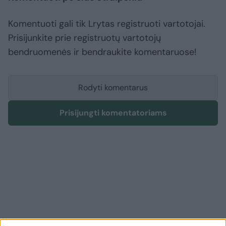
Komentuoti gali tik Lrytas registruoti vartotojai.
Prisijunkite prie registruotų vartotojų
bendruomenės ir bendraukite komentaruose!
Rodyti komentarus
Prisijungti komentatoriams