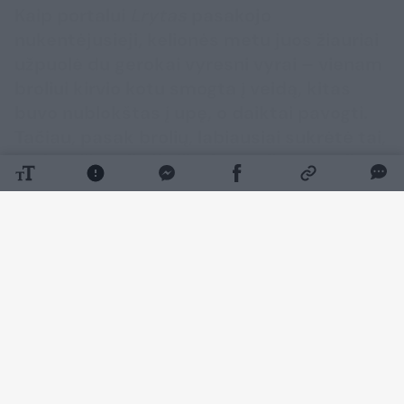
Kaip portalui
Lrytas
pasakojo
nukentėjusieji, kelionės metu juos žiauriai
užpuolė du gerokai vyresni vyrai – vienam
broliui kirvio kotu smogta į veidą, kitas
buvo nublokštas į upę, o daiktai pavogti.
Tačiau, pasak brolių, labiausiai sukrėtė tai,
kad po išpuolio jie liko be realios pagalbos.