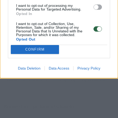
I want to opt-out of processing my
Personal Data for Targeted Advertising.
Opted In
I want to opt-out of Collection, Use,
Retention, Sale, and/or Sharing of my
Seksologas atsako į
Seksolog
Personal Data that Is Unrelated with the
skaitytojų klausimus: kokiu
skaitytoj
Purposes for which it was collected.
Opted Out
dažnumu normalu mylėtis
prostatos
sulaukus 60 m.?
potenci
CONFIRM
Data Deletion
Data Access
Privacy Policy
seksas vyresniame amžiuje
poros santykiai
Klausk seksologo
Komentuoti po šiuo straipsniu