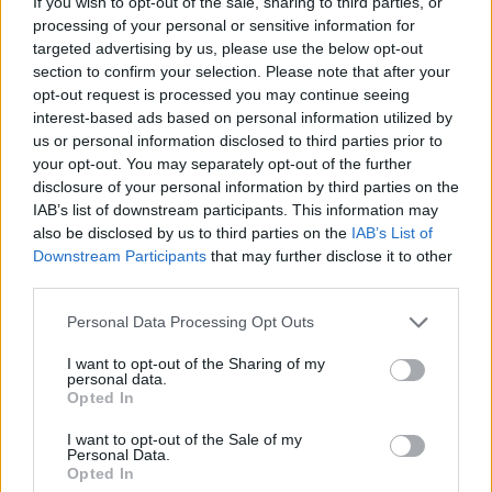
If you wish to opt-out of the sale, sharing to third parties, or
processing of your personal or sensitive information for
klausia Vytautas.
targeted advertising by us, please use the below opt-out
section to confirm your selection. Please note that after your
opt-out request is processed you may continue seeing
Turėkite lytinius santykius tiek kartų, kiek
interest-based ads based on personal information utilized by
Ši medžiaga yra skirta vyresniems nei 18 metų
jums norisi.
us or personal information disclosed to third parties prior to
skaitytojams.
your opt-out. You may separately opt-out of the further
Ar jums jau yra 18 metų?
disclosure of your personal information by third parties on the
Jūsų minėtas dažnis net labai palankus abiejų
IAB’s list of downstream participants. This information may
also be disclosed by us to third parties on the
IAB’s List of
partnerių sveikatai.
Downstream Participants
that may further disclose it to other
third parties.
Taip
Ne
Personal Data Processing Opt Outs
Susiję straipsniai
I want to opt-out of the Sharing of my
personal data.
Opted In
I want to opt-out of the Sale of my
Personal Data.
Opted In