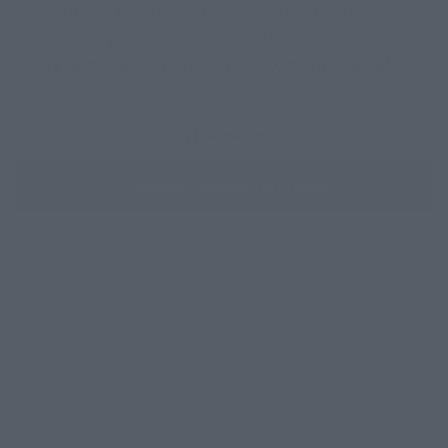
Komentuoti gali tik Lrytas registruoti vartotojai.
Prisijunkite prie registruotų vartotojų
bendruomenės ir bendraukite komentaruose!
Rodyti komentarus
Prisijungti komentatoriams