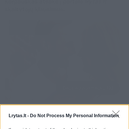
Kerpauskas atsako į portalo
lrytas.lt
skaitytojų klausimus.
Daugiau nuotraukų (2)
„Mums su žmona po 50 metų, lytinius
Lrytas.lt -
Do Not Process My Personal Information
santykius turime maždaug 2–3 kartus per
savaitę, ar ne per dažnai mūsų amžiuje?“ –