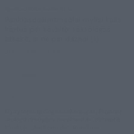
Gyvenimo būdas
Seksas (N-18)
Penkiasdešimtmečiai mylisi kelis
kartus per savaitę: seksologas
atsakė, ar ne per dažnai
(1)
2024 m. rugpjūčio 15 d. 18:32
Lrytas.lt
N-18
Gydytojas urologas seksologas, Privačių
urologų draugijos prezidentas, dirbantis
klinikoje „Andromeda“, Ramūnas