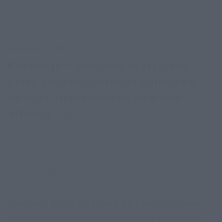
Gyvenimo būdas
Istorijos
Korsikoje – siaubingas išpuolis
prieš lietuvius: brolius sumušė ir
apvogė, nepilnametis prarado
atmintį
(18)
2026 m. rugpjūčio 7 d. 15:03
Lrytas.lt
Svajonių žygis po Korsikos kalnus dviem
broliams iš Lietuvos virto tikru košmaru.