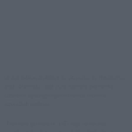
Ji dar labiau pablogino situaciją tvirtindama,
kad „normalu“, jog vyrai kartais pamiršta
užsidėti apsaugos priemones, nes yra
užvaldyti aistros.
„Numeris pirmas iš 1057 įėjo natūralus“, –