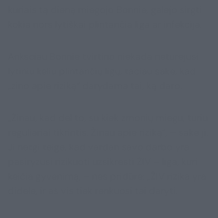
kuriais tą dieną miegojo Bonnie, galėjo sirgti
kokia nors lytiškai plintančia liga ar infekcija.
Anksčiau Bonnie tvirtino niekada neturėjusi
lytiniu keliu plintančių ligų, tačiau sakė, kad
„žino apie riziką“ darydama tai, ką daro.
„Žinau, kad dėl to, su kiek žmonių miegu, turiu
reguliariai tikrintis. Žinau apie riziką“, – sakė ji.
Ji netgi teigė, kad vardan savo darbo yra
pasiryžusi rizikuoti užsikrėsti ŽIV – liga, kuri
keičia gyvenimą, – nes pridūrė: „ŽIV rizika yra
didelė, ir aš vis tiek renkuosi tai daryti.