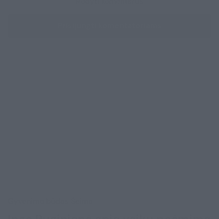
Rodyti komentarus
Prisijungti komentatoriams
Gyvenimo būdas
Šeima
Inga Ruginienė apie vaikų paėmimą