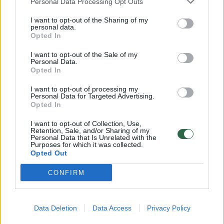
Personal Data Processing Opt Outs
I want to opt-out of the Sharing of my
„Pamiršti užsimauti prezervatyvą?!? Ne, tikrai
personal data.
Opted In
ne“, – piktinosi vienas, o kitas tai pavadino
I want to opt-out of the Sale of my
„grynu idiotizmu“.
Personal Data.
Opted In
I want to opt-out of processing my
„Manau, kad labai nesveika propaguoti faktą,
Personal Data for Targeted Advertising.
Opted In
jog „pamiršti“ užsimauti apsaugą miegant su
nepažįstamuoju yra normalu!!! – rašė trečias.
I want to opt-out of Collection, Use,
Retention, Sale, and/or Sharing of my
– Jums reikia gerai pagalvoti“.
Personal Data that Is Unrelated with the
Purposes for which it was collected.
Opted Out
„Nesilaikyti savo pačios taisyklių tikrai nėra
CONFIRM
normalu“, – pritarė kažkas kitas.
Data Deletion
Data Access
Privacy Policy
„Nenormalizuokime sutikimo nebuvimo.