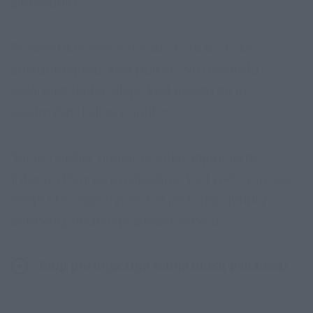
priemonių.
Bonnie Blue sekso iššūkis sulaukė tokio
susidomėjimo, kad pulkai vyrų valandų
valandas laukė eilėje, kad galėtų su ja
pasimylėti kelias minutes.
Tačiau dabar naujame šokiruojančiame
interviu Bonnie prisipažino, kad pats pirmas
eilėje stovėjęs vyras, kai jie turėjo lytinių
santykių, nedėvėjo prezervatyvo.
Kaip pornografija žaloja mūsų psichiką?