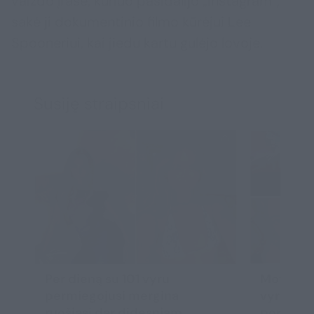
vaizdo įraše, kuriuo pasidalijo „Instagram“,
sakė ji dokumentinio filmo kūrėjui Lee
Spooneriui, kai jiedu kartu gulėjo lovoje.
Susiję straipsniai
Per dieną su 101 vyru
Motina i
permiegojusi mergina
vyrų, lau
ruošiasi dar didesniam
pornožva