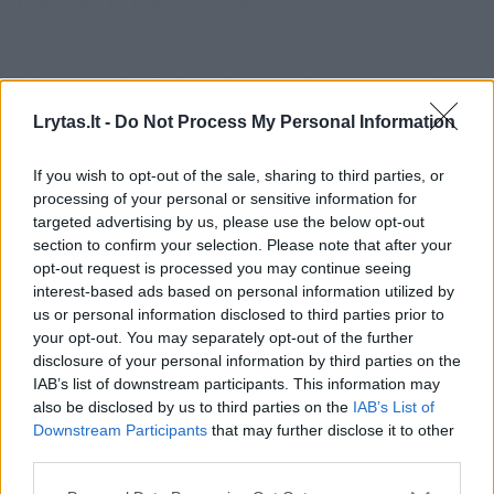
pareiškė pornožvaigždė.
Ji taip pat teigė, kad vyriškis nesinaudojo
apsauginėmis priemonėmis greičiausiai dėl
Lrytas.lt -
Do Not Process My Personal Information
to, kad „dauguma paprastai jų niekada
nenaudoja“.
If you wish to opt-out of the sale, sharing to third parties, or
processing of your personal or sensitive information for
targeted advertising by us, please use the below opt-out
„Taigi, nebūna taip: „Aš ruošiuosi eiti į vidų,
section to confirm your selection. Please note that after your
opt-out request is processed you may continue seeing
leiskite man užsimauti.“
interest-based ads based on personal information utilized by
Ši medžiaga yra skirta vyresniems nei 18 metų
us or personal information disclosed to third parties prior to
skaitytojams.
your opt-out. You may separately opt-out of the further
Interviu pasidalijus „Instagram“, komentarų
Ar jums jau yra 18 metų?
disclosure of your personal information by third parties on the
skiltyje iškart atsirado žmonių, kurie puolė
IAB’s list of downstream participants. This information may
also be disclosed by us to third parties on the
IAB’s List of
pliekti 25-erių metų merginą už tai, kad ji
Downstream Participants
that may further disclose it to other
„neatsakingai“ pavadino vyro prezervatyvo
third parties.
Taip
Ne
nenaudojimą „normaliu“ dalyku.