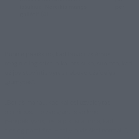
iššūkiui: „Nereikia manęs
permiego
gailėti“
(4)
Bonnie paaiškino, kad buvo užsiėmusi
renginio logistika, o kai atsisuko, suprato, kad
už jos stovintis vyras nebuvo užsidėjęs
„gumytės“.
„Bet aš manau, kad kai esi užvaldytas
akimirkos, – o žvelgiant iš vaikino
perspektyvos, jie taip susijaudina, kad
tiesiog pamiršta, – tai yra visiškai normalu“, –