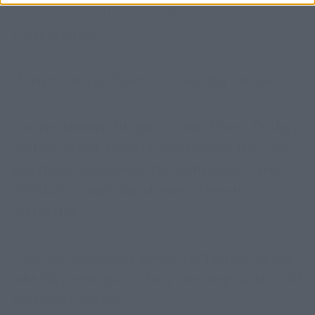
Niekas šioje situacijoje nėra normalu!!!“ –
tvirtino kitas.
„Ši moteris yra šlykšti“, – sakė dar vienas.
„Tai yra taaaaip blogai“, – rašė kitas. „Tai, ką ji
padarė, yra absoliučiai pasibjaurėtina, o tai,
kad mūsų visuomenė tai normalizavo, yra
šlykštu!“ – teigė dar vienas interneto
vartotojas.
„Net neįsivaizduoju, kokius padarinius jai dar
teks išgyventi po to, kai ji permiegojo su 1057
skirtingais vyrais...“