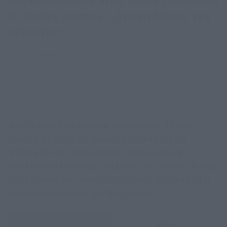
iš Žlabių šeimos: „Sprendimas yra
priimtas“
(9)
2026 m. rugpjūčio 5 d. 11:26
Lrytas.lt
Jei Ukmergės rajone gyvenanti Žlabių
šeima atsisakys bendradarbiauti su
Valstybinės vaiko teisių apsaugos ir
įvaikinimo tarnyba, atžalos iš šeimos turės
būti paimtos, sako socialinės apsaugos ir
darbo ministrė Inga Ruginienė.