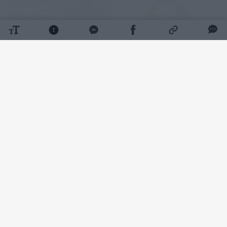
Daugiau nuotraukų (4)
„Vaiko teisių apsaugos tarnyba stengiasi
surasti tą kontaktą, nes lyg ir buvo tokių
užuomazgų, kad šeima eis į kontaktą ir priims
pagalbą.
Mūsų pagrindinis tikslas, kad šeima priimtų