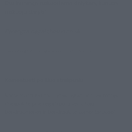
Esu laiminga rizikuodama dalykais, kuriuos
rizikuoju daryti“.
Parengta pagal thesun.co.uk
pornožvaigždė
saugus seksas
prezervatyvai
Komentuoti po šiuo straipsniu
Komentuoti gali tik Lrytas registruoti vartotojai.
Prisijunkite prie registruotų vartotojų
bendruomenės ir bendraukite komentaruose!