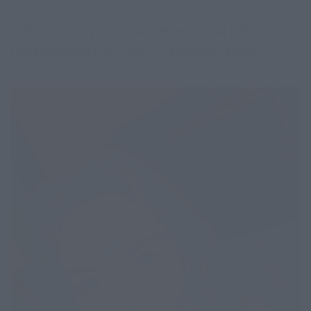
„1 iš 5 vaikinų yra užsikrėtęs lytiniu keliu
plintančiomis ligomis“, – pabrėžė kitas.