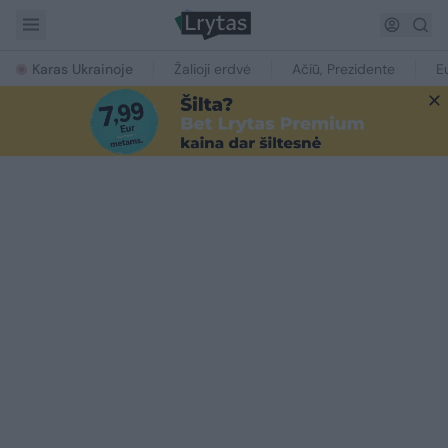
Karas Ukrainoje
Žalioji erdvė
Ačiū, Prezidente
E