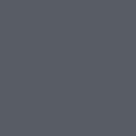
Gyvenimo būdas
Seksas (N-18)
Su tūkstančiu vyrų per dieną
permiegojusi pornožvaigždė
atskleidė detales: gerbėjai
pasibaisėję
2025 m. vasario 5 d. 20:20
Lrytas.lt
N-18
„OnlyFans“ žvaigždė Bonnie Blue, sausį
pasiekusi rekordą, per 12 valandų