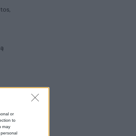
atos,
ią
sonal or
ection to
ou may
 personal