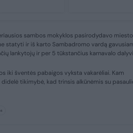
eriausios sambos mokyklos pasirodydavo miesto
me statyti ir iš karto Sambadromo vardą gavusia
ių lankytojų ir per 5 tūkstančius karnavalo dalyvi
s iki šventės pabaigos vyksta vakarėliai. Kam
s, didelė tikimybė, kad trinsis alkūnėmis su pasauli
as