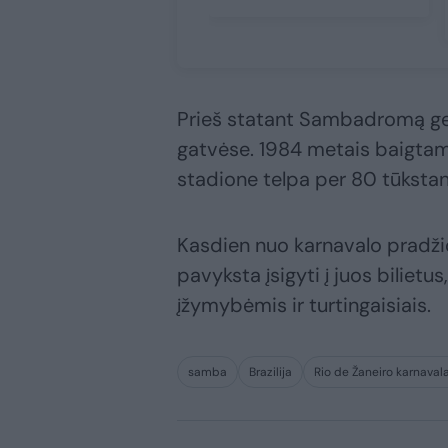
Prieš statant Sambadromą g
gatvėse. 1984 metais baigta
stadione telpa per 80 tūkstanč
Kasdien nuo karnavalo pradžio
pavyksta įsigyti į juos bilietu
įžymybėmis ir turtingaisiais.
samba
Brazilija
Rio de Žaneiro karnaval