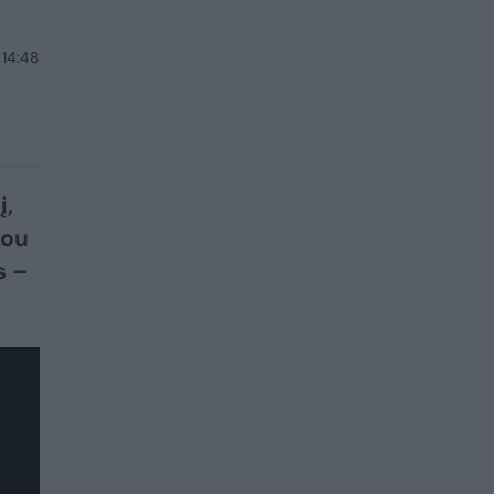
 14:48
į,
šou
s –