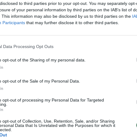
disclosed to third parties prior to your opt-out. You may separately opt-
losure of your personal information by third parties on the IAB’s list of
. This information may also be disclosed by us to third parties on the
IA
Participants
that may further disclose it to other third parties.
l Data Processing Opt Outs
o opt-out of the Sharing of my personal data.
In
o opt-out of the Sale of my Personal Data.
In
to opt-out of processing my Personal Data for Targeted
ing.
In
o opt-out of Collection, Use, Retention, Sale, and/or Sharing
ersonal Data that Is Unrelated with the Purposes for which it
mbos mokyklos ypatingą dėmesį skiria mėnesių
lected.
Out