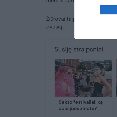
mėnesius kurtiems kostiumams,
Žiūrovai taip pat raginami ap
dvasią.
Susiję straipsniai
Sekso festivaliai: ką
apie juos žinote?