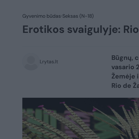
Gyvenimo būdas
Seksas (N-18)
Erotikos svaigulyje: Ri
Būgnų, c
Lrytas.lt
vasario 
Žemėje i
Rio de Ž