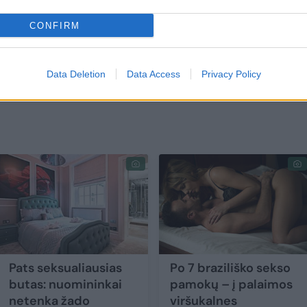
 nes pro teisėjų akis nepraslysta nė viena jų det
CONFIRM
sirengti savo kostiumus, kad pajustų karnavalo
Data Deletion
Data Access
Privacy Policy
Pats seksualiausias
Po 7 braziliško sekso
butas: nuomininkai
pamokų – į palaimos
netenka žado
viršukalnes