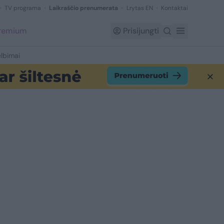
TV programa
Laikraščio prenumerata
Lrytas EN
Kontaktai
Premium
Prisijungti
lbimai