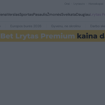
Orai
Lrytas.tv
Horoskopai
iena
Verslas
Sportas
Pasaulis
Žmonės
Sveikata
Daugiau
Lrytas 
e
Europos burės 2026
Gyvenu, ne skrolinu
Darbo ske