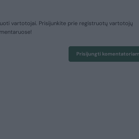
uoti vartotojai. Prisijunkite prie registruotų vartotojų
omentaruose!
Prisijungti komentatoria