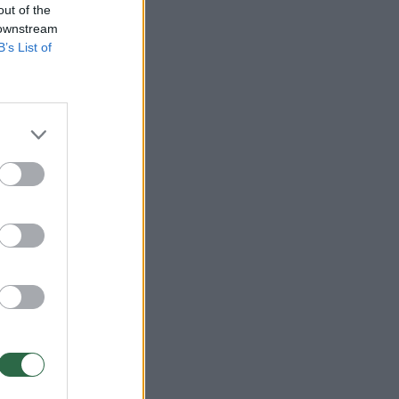
out of the
 downstream
B’s List of