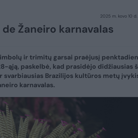
2025 m. kovo 10 d.
o de Žaneiro karnavalas
imbolų ir trimitų garsai praėjusį penktadien
28-ąją, paskelbė, kad prasidėjo didžiausias 
r svarbiausias Brazilijos kultūros metų įvyki
aneiro karnavalas.