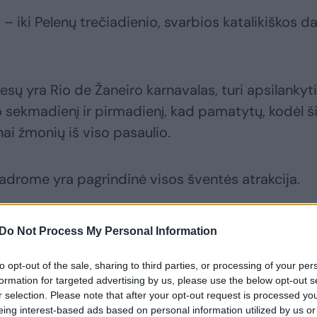
 – iki Pelenų trečiadienio, svarbios katalikiškos d
tiesų yra Rio de Žaneiro karnavalas, turi apsilankyti
ekmadienį ir pirmadienį, kad pamatytų, kodėl š
ai žmonių iš viso pasaulio.
adrome yra pagrindinė visos šventės atrakcija.
idžiausiam šou žemėje: šokio žingsneliai ir samba
Do Not Process My Personal Information
to opt-out of the sale, sharing to third parties, or processing of your per
formation for targeted advertising by us, please use the below opt-out s
r selection. Please note that after your opt-out request is processed y
eing interest-based ads based on personal information utilized by us or