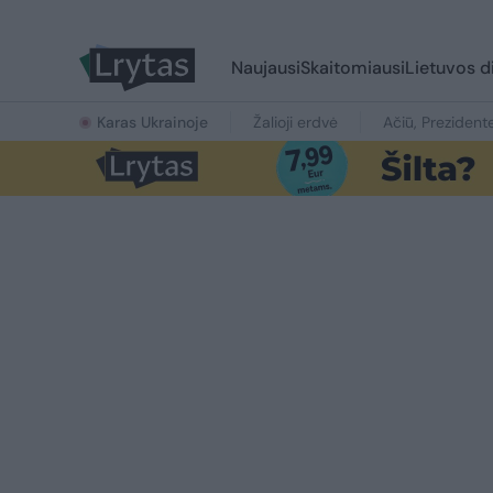
Naujausi
Skaitomiausi
Lietuvos d
Karas Ukrainoje
Žalioji erdvė
Ačiū, Prezident