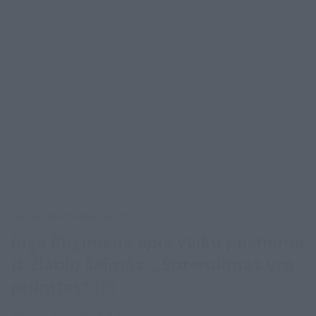
Gyvenimo būdas
Šeima
Inga Ruginienė apie vaikų paėmimą
iš Žlabių šeimos: „Sprendimas yra
priimtas“
(6)