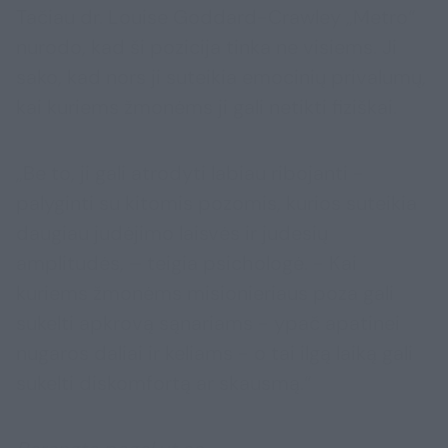
Tačiau dr. Louise Goddard-Crawley „Metro“
nurodo, kad ši pozicija tinka ne visiems. Ji
sako, kad nors ji suteikia emocinių privalumų,
kai kuriems žmonėms ji gali netikti fiziškai.
„Be to, ji gali atrodyti labiau ribojanti -
palyginti su kitomis pozomis, kurios suteikia
daugiau judėjimo laisvės ir judesių
amplitudės, – teigia psichologė. - Kai
kuriems žmonėms misionieriaus poza gali
sukelti apkrovą sąnariams - ypač apatinei
nugaros daliai ir keliams - o tai ilgą laiką gali
sukelti diskomfortą ar skausmą.“