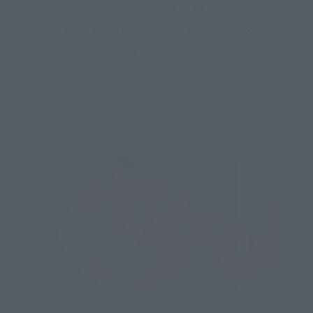
Lodge . - Nėra labai įprasta, tikrai ne kas
savaitę, kad klientai prašytų ko nors, kas,
mano nuomone, yra „nenormalu“. Dažniausiai
tai tiesiog misionieriaus poza“.
Susiję straipsniai
Sekso poza „kamščiatraukis“:
Nuotyki