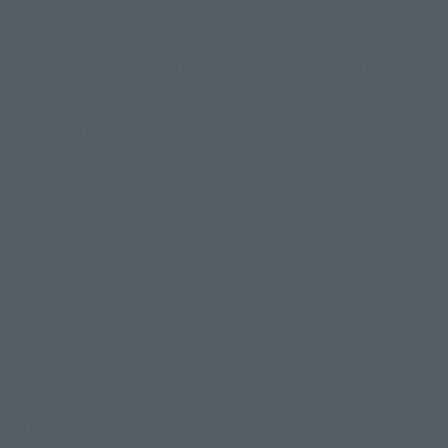
Gyvenimo būdas
Seksas (N-18)
Eskorto mergina atskleidė, kuri
sekso poza tarp jos klientų yra
populiariausia
(1)
2026 m. kovo 21 d. 19:00
Lrytas.lt
N-18
Pasaulyje, kur pornografija yra pasiekiama
vos keliais mygtuko paspaudimais,
atrodytų, seksualiniai eksperimentai