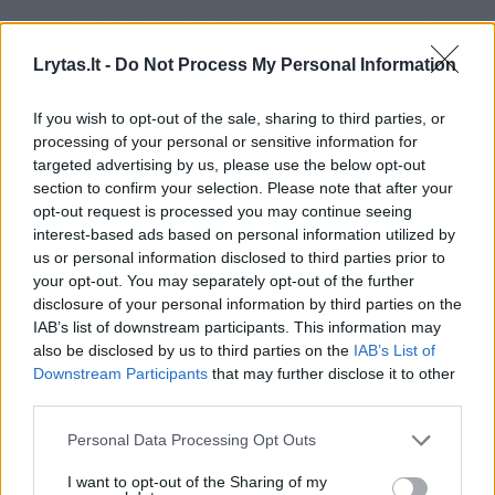
gailėsitės nepabandę
sekso po
įspūding
Lrytas.lt -
Do Not Process My Personal Information
If you wish to opt-out of the sale, sharing to third parties, or
processing of your personal or sensitive information for
targeted advertising by us, please use the below opt-out
„Mano klientams gali būti labai nepatogu ir
section to confirm your selection. Please note that after your
opt-out request is processed you may continue seeing
nemalonu priimti keistas pozas, nebent jie
interest-based ads based on personal information utilized by
Ši medžiaga yra skirta vyresniems nei 18 metų
būtų tikrai jauni vaikinai. Kartais jie paprašo
us or personal information disclosed to third parties prior to
skaitytojams.
misionieriaus pozos su mano kojomis už
your opt-out. You may separately opt-out of the further
Ar jums jau yra 18 metų?
disclosure of your personal information by third parties on the
galvos (o ne kiekvienas yra pakankamai
IAB’s list of downstream participants. This information may
lankstus, kad tai padarytų), bet tai ir viskas“,
also be disclosed by us to third parties on the
IAB’s List of
Downstream Participants
that may further disclose it to other
- teigė ji.
third parties.
Ši visiems patinkanti sekso poza, kai moteris
Taip
Ne
Personal Data Processing Opt Outs
guli ant nugaros plačiai išskėstomis kojomis,
leidžia abiem partneriams žiūrėti vienas į kitą
I want to opt-out of the Sharing of my