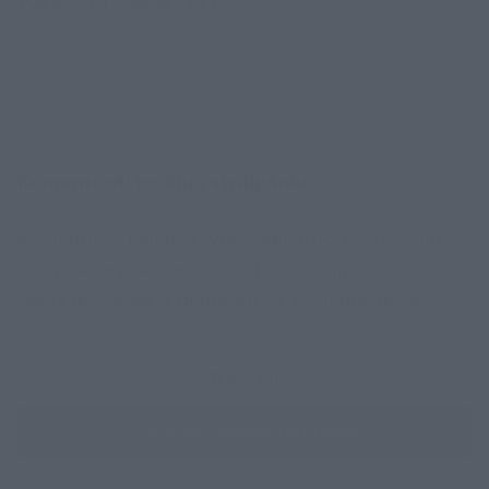
Parengta pagal vt.co
Seksas
sekso pozos
Komentuoti po šiuo straipsniu
Komentuoti gali tik Lrytas registruoti vartotojai.
Prisijunkite prie registruotų vartotojų
bendruomenės ir bendraukite komentaruose!
Rodyti komentarus
Prisijungti komentatoriams