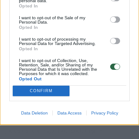
personal data.
– tai, ko gero, pati intymiausia iš visų pozų.
Opted In
I want to opt-out of the Sale of my
Personal Data.
Kodėl misionieriaus poza yra tokia
Opted In
populiari?
I want to opt-out of processing my
Personal Data for Targeted Advertising.
Opted In
Pasak „Bodyjoys“ – svetainės, kuri
I want to opt-out of Collection, Use,
specializuojasi santykių ir intymumo
Retention, Sale, and/or Sharing of my
Personal Data that Is Unrelated with the
patarimuose, – ši poza yra ypač mėgstama
Purposes for which it was collected.
Opted Out
tarp pirmą kartą intymiai bendraujančių
CONFIRM
porų, kurios dar tik bando išsiaiškinti, kas
abiem teikia malonumą. Jos paprastumas
leidžia partneriams sutelkti dėmesį į ryšio
Data Deletion
Data Access
Privacy Policy
užmezgimą, o ne į lankstumą išbandančius
judesius, kurie gali būti sudėtingi ir