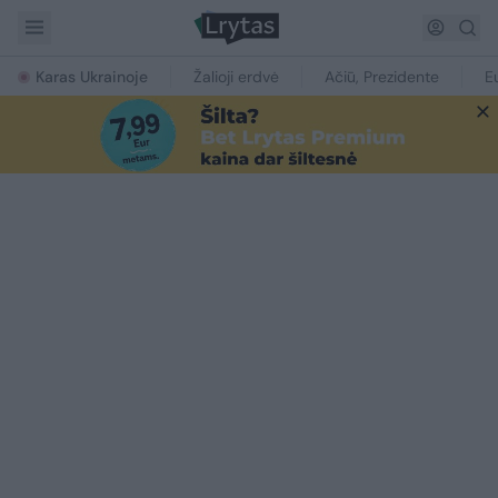
Karas Ukrainoje
Žalioji erdvė
Ačiū, Prezidente
E