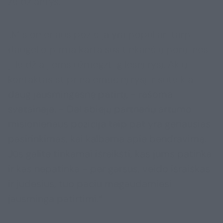
žeidžiantys.
„Misionieriaus pozicija yra populiari tarp
daugelio pirmą kartą susitinkančių porų, nes
ji leidžia jiems užmegzti gilesnį ryšį. Akių
kontaktas stiprina emocinį ryšį ir suteikia
daug jausmingesnę patirtį, - rašoma
svetainėje. - Dėl abiejų partnerių artumo
misionieriaus pozicija taip pat yra geriausias
pasirinkimas, kai kalbama apie bendravimą.
Jūs galite tinkamai išreikšti, kas jums patinka
ir kas nepatinka - per garsus, veido išraiškas
ir judesius, tuo pačiu mėgaudamiesi
jausminga patirtimi.“