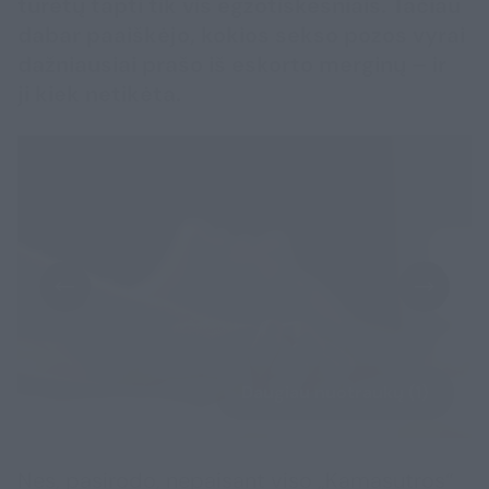
turėtų tapti tik vis egzotiškesniais. Tačiau
dabar paaiškėjo, kokios sekso pozos vyrai
dažniausiai prašo iš eskorto merginų – ir
ji kiek netikėta.
Daugiau nuotraukų (1)
Nes, pasirodo, nepaisant viso „Kamasutros“