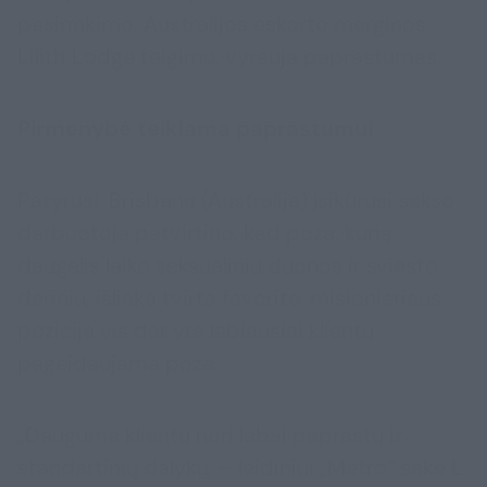
pasirinkimo, Australijos eskorto merginos
Lilith Lodge teigimu, vyrauja paprastumas.
Pirmenybė teikiama paprastumui
Patyrusi, Brisbane (Australija) įsikūrusi sekso
darbuotoja patvirtino, kad poza, kurią
daugelis laiko seksualiniu duonos ir sviesto
deriniu, išlieka tvirta favorite: misionieriaus
pozicija vis dar yra labiausiai klientų
pageidaujama poza.
„Dauguma klientų nori labai paprastų ir
standartinių dalykų, – leidiniui „Metro“ sakė L.