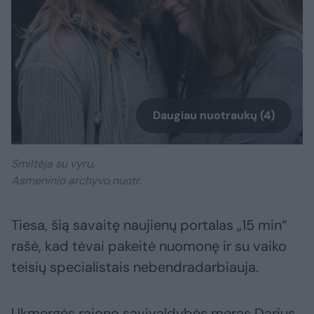
Daugiau nuotraukų (4)
Smiltėja su vyru.
Asmeninio archyvo nuotr.
Tiesa, šią savaitę naujienų portalas „15 min“
rašė, kad tėvai pakeitė nuomonę ir su vaiko
teisių specialistais nebendradarbiauja.
Ukmergės rajono savivaldybės meras Darius