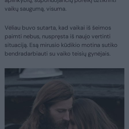
aplinkybių, suponuojančių poreikį užtikrinti
vaikų saugumą, visuma.
Vėliau buvo sutarta, kad vaikai iš šeimos
paimti nebus, nuspręsta iš naujo vertinti
situaciją. Esą mirusio kūdikio motina sutiko
bendradarbiauti su vaiko teisių gynėjais.