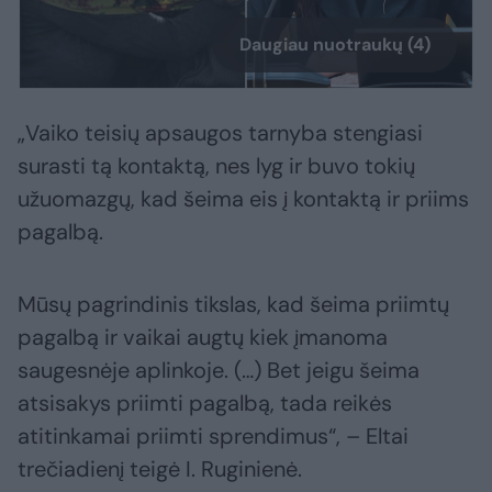
Daugiau nuotraukų (4)
„Vaiko teisių apsaugos tarnyba stengiasi
surasti tą kontaktą, nes lyg ir buvo tokių
užuomazgų, kad šeima eis į kontaktą ir priims
pagalbą.
Mūsų pagrindinis tikslas, kad šeima priimtų
pagalbą ir vaikai augtų kiek įmanoma
saugesnėje aplinkoje. (…) Bet jeigu šeima
atsisakys priimti pagalbą, tada reikės
atitinkamai priimti sprendimus“, – Eltai
trečiadienį teigė I. Ruginienė.