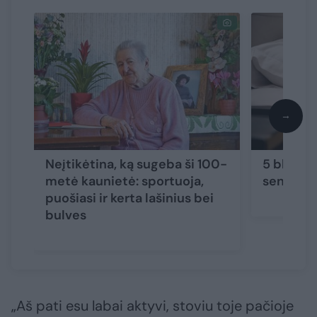
→
Neįtikėtina, ką sugeba ši 100-
5 blogi į
metė kaunietė: sportuoja,
senėjim
puošiasi ir kerta lašinius bei
bulves
„Aš pati esu labai aktyvi, stoviu toje pačioje