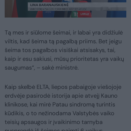
Tą mes ir siūlome šeimai, ir labai yra didžiulė
viltis, kad šeima tą pagalbą priims. Bet jeigu
šeima tos pagalbos visiškai atsisakys, tai,
kaip ir esu sakiusi, mūsų prioritetas yra vaikų
saugumas“, – sakė ministrė.
Kaip skelbė ELTA, liepos pabaigoje viešojoje
erdvėje pasirodė istorija apie atvejį Kauno
klinikose, kai mirė Patau sindromą turintis
kūdikis, o to nežinodama Valstybės vaiko
teisių apsaugos ir įvaikinimo tarnyba
nusprendė iš šeimos paimti 6 vaikus,