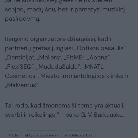
Jame susirinkusieji galės ne tik stebėti
senjorų madų šou, bet ir pamatyti muzikinį
pasirodymą.
Renginio organizatorė džiaugiasi, kad į
partnerių gretas jungiasi „Optikos pasaulis“,
„Denticija“, „Mollers“, „FitME“, „Abena“,
„FlexiSEQ“, „MududuSaldu“, „MKATL
Cosmetics“, Miesto implantologijos klinika ir
„Malventus“.
Tai rodo, kad žmonėms ši tema yra aktuali,
svarbi ir reikalinga,“ – sako G. V. Barkauskė.
Mada
aktyvus gyvenimas
modelio darbas