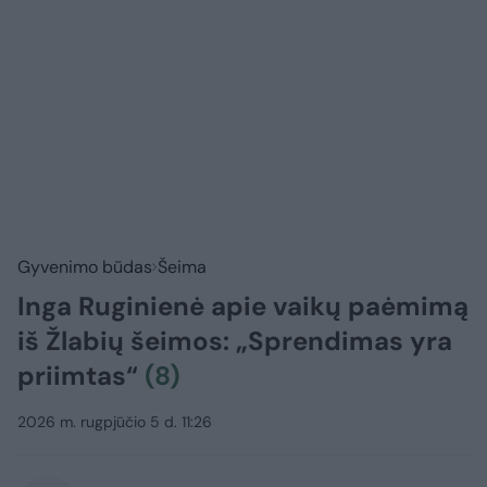
Gyvenimo būdas
Šeima
Inga Ruginienė apie vaikų paėmimą
iš Žlabių šeimos: „Sprendimas yra
priimtas“
(8)
2026 m. rugpjūčio 5 d. 11:26