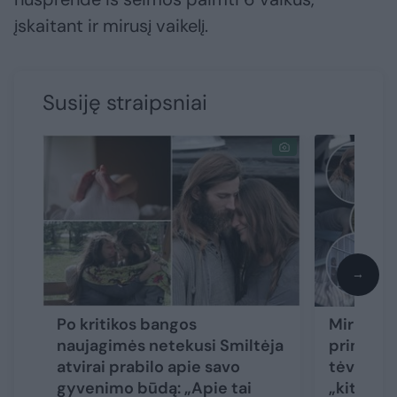
įskaitant ir mirusį vaikelį.
Susiję straipsniai
→
Po kritikos bangos
Mirusio 
naujagimės netekusi Smiltėja
priminė i
atvirai prabilo apie savo
tėvų isto
gyvenimo būdą: „Apie tai
„kitokį“