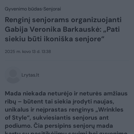
Gyvenimo būdas
Senjorai
Renginį senjorams organizuojanti
Gabija Veronika Barkauskė: „Pati
siekiu būti ikoniška senjore“
2025 m. kovo 13 d. 13:38
Lrytas.lt
Mada niekada neturėjo ir neturės amžiaus
ribų – būtent tai siekia įrodyti naujas,
unikalus ir neįprastas renginys „Wrinkles
of Style“, sukviesiantis senjorus ant
podiumo. Čia persipins senjorų mada
kartu su pasitikėjimu savimi bei gyvenimo