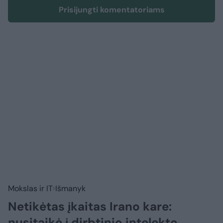
Prisijungti komentatoriams
Mokslas ir IT
Išmanyk
Netikėtas įkaitas Irano kare:
nusitaikė į dirbtinio intelekto