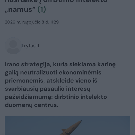
„namus“
(1)
2026 m. rugpjūčio 8 d. 11:29
Lrytas.lt
Irano strategija, kuria siekiama karinę
galią neutralizuoti ekonominėmis
priemonėmis, atskleidė vieno iš
svarbiausių pasaulio interesų
pažeidžiamumą: dirbtinio intelekto
duomenų centrus.