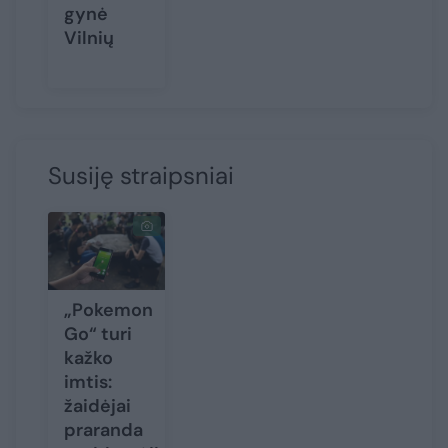
gynė
Vilnių
Susiję straipsniai
„Pokemon
Go“ turi
kažko
imtis:
žaidėjai
praranda