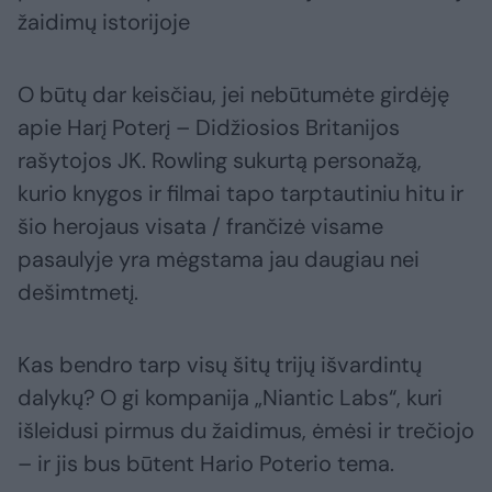
žaidimų istorijoje
O būtų dar keisčiau, jei nebūtumėte girdėję
apie Harį Poterį – Didžiosios Britanijos
rašytojos JK. Rowling sukurtą personažą,
kurio knygos ir filmai tapo tarptautiniu hitu ir
šio herojaus visata / frančizė visame
pasaulyje yra mėgstama jau daugiau nei
dešimtmetį.
Kas bendro tarp visų šitų trijų išvardintų
dalykų? O gi kompanija „Niantic Labs“, kuri
išleidusi pirmus du žaidimus, ėmėsi ir trečiojo
– ir jis bus būtent Hario Poterio tema.