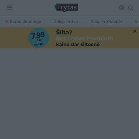
Karas Ukrainoje
Žalioji erdvė
Ačiū, Prezidente
E