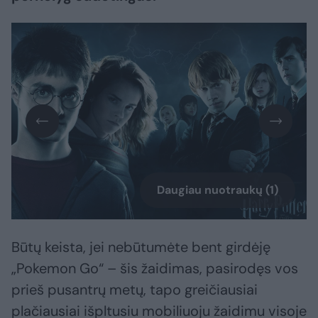
Daugiau nuotraukų (1)
Būtų keista, jei nebūtumėte bent girdėję
„Pokemon Go“ – šis žaidimas, pasirodęs vos
prieš pusantrų metų, tapo greičiausiai
plačiausiai išpltusiu mobiliuoju žaidimu visoje