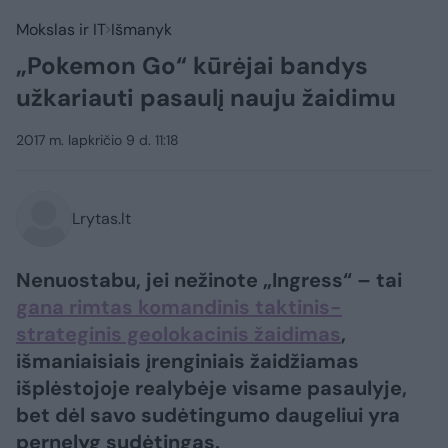
Mokslas ir IT
Išmanyk
„Pokemon Go“ kūrėjai bandys
užkariauti pasaulį nauju žaidimu
2017 m. lapkričio 9 d. 11:18
Lrytas.lt
Nenuostabu, jei nežinote „Ingress“ – tai
gana rimtas komandinis taktinis-
strateginis geolokacinis žaidimas
,
išmaniaisiais įrenginiais žaidžiamas
išplėstojoje realybėje visame pasaulyje,
bet dėl savo sudėtingumo daugeliui yra
pernelyg sudėtingas.