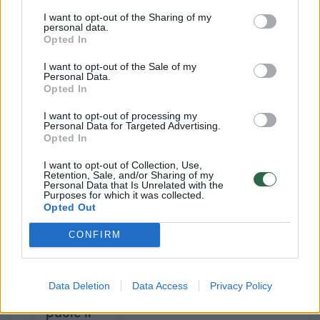
burtų, kovoti su legendinėmis pabaisomis ir
I want to opt-out of the Sharing of my
personal data.
atrasti magiškus artefaktus.
Opted In
I want to opt-out of the Sale of my
Personal Data.
„Niantic Labs“ teigia, kad žaidimas kuriamas
Opted In
bendradarbiaujant su „Warner Bros“.
I want to opt-out of processing my
Personal Data for Targeted Advertising.
Opted In
Susiję straipsniai
I want to opt-out of Collection, Use,
Retention, Sale, and/or Sharing of my
Personal Data that Is Unrelated with the
Purposes for which it was collected.
Opted Out
CONFIRM
„Ingress“:
savaitgalį
Data Deletion
Data Access
Privacy Policy
užsieniečiai
puolė ir