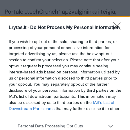
Portalo „techCrunch“ apžvalgininkai teigia,
kad žaidimas „Harry Potter: Wizard Unite“,
Lrytas.lt -
Do Not Process My Personal Information
kurio išleidimo data dar neskelbiama, bus
panašesnis ne į primityvesnįjį „Pokemon Go“,
If you wish to opt-out of the sale, sharing to third parties, or
bet į rimtesnį ir įvairesnį „Ingress“. Tai, žinoma,
processing of your personal or sensitive information for
targeted advertising by us, please use the below opt-out
džiugina, bet įdomu vienas dalykas – kuo
section to confirm your selection. Please note that after your
žaidimo kūrėjai sugundys žaidėjus, kad jie visi
opt-out request is processed you may continue seeing
nepultų žaisti už vienui vienintelę „Grifų
interest-based ads based on personal information utilized by
us or personal information disclosed to third parties prior to
Gūžtą“?
your opt-out. You may separately opt-out of the further
disclosure of your personal information by third parties on the
IAB’s list of downstream participants. This information may
Žaidimo kūrėjai kol kas per daug detalių
also be disclosed by us to third parties on the
IAB’s List of
neatskleidžia, bet žada, kad žaidimas leis
Downstream Participants
that may further disclose it to other
third parties.
klajoti po mūsų įprastą realybę, persipynusią
su Hario Poterio pasauliu, ir čia mokytis
Personal Data Processing Opt Outs