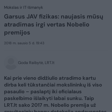
Mokslas ir IT
Išmanyk
Garsus JAV fizikas: naujasis mūsų
atradimas irgi vertas Nobelio
premijos
2018 m. sausio 5 d. 19:43
Goda Raibytė, LRT.lt
Kai prie vieno didžiulio atradimo kartu
dirba keli tūkstančiai mokslininkų iš viso
pasaulio – paslaptį iki oficialaus
paskelbimo išlaikyti labai sunku. Taip
LRT.lt sako 2017 m. Nobelio premija už
gravitacinių bangų detekciją apdovanotos