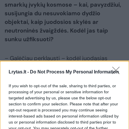
smarkių įvykių kosmose – kai, pavyzdžiui,
susijungia du nesuvokiamo dydžio
objektai, kaip juodosios skylės ar
neutroninės žvaigždės. Kodėl jas taip
sunku užfiksuoti?
– Galėčiau perklausti – kodėl juodąsias
skyles, kurios turi tiek energijos, taip sunku
Lrytas.lt -
Do Not Process My Personal Information
užfiksuoti? Atsakymas yra gravitacijos
prigimtis. Gravitacija yra, palyginus, silpna
If you wish to opt-out of the sale, sharing to third parties, or
jėga. Paprasčiausias pavyzdys: paimkite
processing of your personal or sensitive information for
targeted advertising by us, please use the below opt-out
savo kavos puodelį. Dabar pagalvokite, kokio
section to confirm your selection. Please note that after your
dydžio yra Žemė ir kokie mažyčiai esame
opt-out request is processed you may continue seeing
interest-based ads based on personal information utilized by
mes, tačiau vis vien galime nugalėti Žemės
us or personal information disclosed to third parties prior to
gravitaciją ir pakelti puodelį.
your opt-out. You may separately opt-out of the further