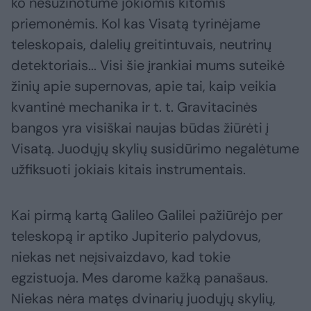
ko nesužinotume jokiomis kitomis
priemonėmis. Kol kas Visatą tyrinėjame
teleskopais, dalelių greitintuvais, neutrinų
detektoriais... Visi šie įrankiai mums suteikė
žinių apie supernovas, apie tai, kaip veikia
kvantinė mechanika ir t. t. Gravitacinės
bangos yra visiškai naujas būdas žiūrėti į
Visatą. Juodųjų skylių susidūrimo negalėtume
užfiksuoti jokiais kitais instrumentais.
Kai pirmą kartą Galileo Galilei pažiūrėjo per
teleskopą ir aptiko Jupiterio palydovus,
niekas net neįsivaizdavo, kad tokie
egzistuoja. Mes darome kažką panašaus.
Niekas nėra matęs dvinarių juodųjų skylių,