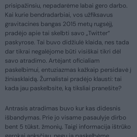
prisipažinsiu, nepadarėme labai gero darbo.
Kai kurie bendradarbiai, vos užfiksavus
gravitacines bangas 2015 metų rugsėjį,
pradėjo apie tai skelbti savo „Twitter“
paskyrose. Tai buvo didžiulė klaida, nes tada
dar tikrai negalėjome būti visiškai tikri dėl
savo atradimo. Artėjant oficialiam
paskelbimui, entuziazmas kažkaip persidavė į
žiniasklaidą. Žurnalistai pradėjo klausti: tai
kada jau paskelbsite, ką tiksliai pranešite?
Antrasis atradimas buvo kur kas didesnis
išbandymas. Prie jo visame pasaulyje dirbo
bent 5 tūkst. žmonių. Taigi informacija ištrūko
gerokai anksčiau, negu ją paskelbėme