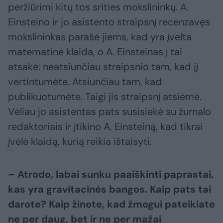
peržiūrimi kitų tos srities mokslininkų. A.
Einsteino ir jo asistento straipsnį recenzavęs
mokslininkas parašė jiems, kad yra įvelta
matematinė klaida, o A. Einsteinas į tai
atsakė: neatsiunčiau straipsnio tam, kad jį
vertintumėte. Atsiunčiau tam, kad
publikuotumėte. Taigi jis straipsnį atsiėmė.
Vėliau jo asistentas pats susisiekė su žurnalo
redaktoriais ir įtikino A. Einsteiną, kad tikrai
įvėlė klaidą, kurią reikia ištaisyti.
– Atrodo, labai sunku paaiškinti paprastai,
kas yra gravitacinės bangos. Kaip pats tai
darote? Kaip žinote, kad žmogui pateikiate
ne per daug, bet ir ne per mažai