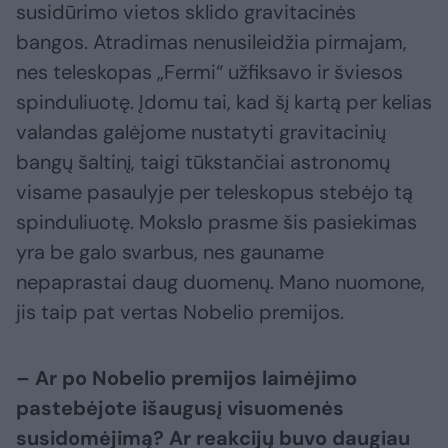
susidūrimo vietos sklido gravitacinės
bangos. Atradimas nenusileidžia pirmajam,
nes teleskopas „Fermi“ užfiksavo ir šviesos
spinduliuotę. Įdomu tai, kad šį kartą per kelias
valandas galėjome nustatyti gravitacinių
bangų šaltinį, taigi tūkstančiai astronomų
visame pasaulyje per teleskopus stebėjo tą
spinduliuotę. Mokslo prasme šis pasiekimas
yra be galo svarbus, nes gauname
nepaprastai daug duomenų. Mano nuomone,
jis taip pat vertas Nobelio premijos.
– Ar po Nobelio premijos laimėjimo
pastebėjote išaugusį visuomenės
susidomėjimą? Ar reakcijų buvo daugiau