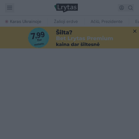
Karas Ukrainoje
Žalioji erdvė
Ačiū, Prezidente
E