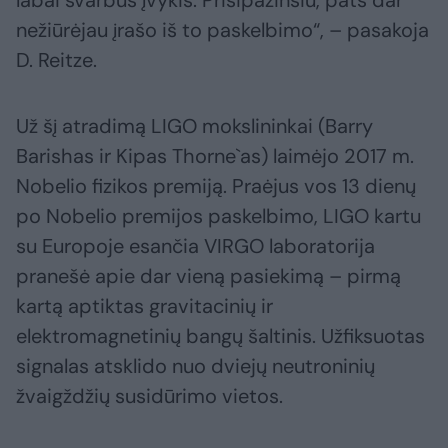
labai svarbus įvykis. Prisipažinsiu, pats dar
nežiūrėjau įrašo iš to paskelbimo“, – pasakoja
D. Reitze.
Už šį atradimą LIGO mokslininkai (Barry
Barishas ir Kipas Thorne`as) laimėjo 2017 m.
Nobelio fizikos premiją. Praėjus vos 13 dienų
po Nobelio premijos paskelbimo, LIGO kartu
su Europoje esančia VIRGO laboratorija
pranešė apie dar vieną pasiekimą – pirmą
kartą aptiktas gravitacinių ir
elektromagnetinių bangų šaltinis. Užfiksuotas
signalas atsklido nuo dviejų neutroninių
žvaigždžių susidūrimo vietos.