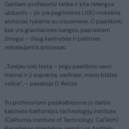
Garsiam profesoriui tenka ir kita nelengva
užduotis – jis yra pagrindinis LIGO mokslinis
atstovas ryšiams su visuomene. O paaiškinti,
kas yra gravitacinės bangos, paprastam
žmogui – daug kantrybės ir patirties
reikalaujantis procesas.
„Turėjau tokį testą – jeigu paaiškinu savo
mamai ir ji supranta, vadinasi, mano būdas
veikia“, – pasakoja D. Reitze.
Su profesoriumi pasikalbėjome jo darbo
kabinete Kalifornijos technologijų institute
(California Institute of Technology, CalTech)
Pasadenos miestelyje, netoli Los Andželo