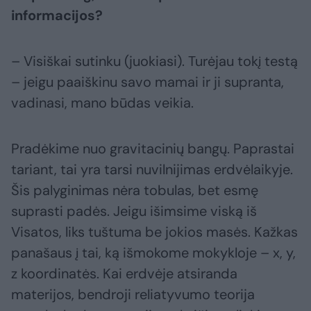
informacijos?
– Visiškai sutinku (juokiasi). Turėjau tokį testą
– jeigu paaiškinu savo mamai ir ji supranta,
vadinasi, mano būdas veikia.
Pradėkime nuo gravitacinių bangų. Paprastai
tariant, tai yra tarsi nuvilnijimas erdvėlaikyje.
Šis palyginimas nėra tobulas, bet esmę
suprasti padės. Jeigu išimsime viską iš
Visatos, liks tuštuma be jokios masės. Kažkas
panašaus į tai, ką išmokome mokykloje – x, y,
z koordinatės. Kai erdvėje atsiranda
materijos, bendroji reliatyvumo teorija