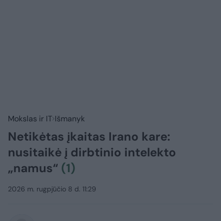
Mokslas ir IT
Išmanyk
Netikėtas įkaitas Irano kare:
nusitaikė į dirbtinio intelekto
„namus“
(1)
2026 m. rugpjūčio 8 d. 11:29