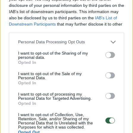
disclosure of your personal information by third parties on the
IAB’s list of downstream participants. This information may
Panašiai yra ir su gravitacinėmis bangomis –
also be disclosed by us to third parties on the
IAB’s List of
Downstream Participants
that may further disclose it to other
jūs teisi, jų šaltinis yra kažkoks labai stiprus
third parties.
įvykis kosmose. Tačiau ryšys tarp
Personal Data Processing Opt Outs
gravitacijos, erdvėlaikio ir medžiagos yra toks
mažas, kad siekia vos 10-43. Šitas santykis
I want to opt-out of the Sharing of my
personal data.
yra su stipriąja branduoline sąveika, kuri
Opted In
išlaiko atomų branduolius. Lyginant su
I want to opt-out of the Sale of my
Personal Data.
elektromagnetine, santykis yra pora eilių
Opted In
mažesnis. Todėl mums reikia itin tikslių
I want to opt-out of processing my
įrankių, kad gravitacines bangas
Personal Data for Targeted Advertising.
Opted In
užfiksuotume.
I want to opt-out of Collection, Use,
Retention, Sale, and/or Sharing of my
Personal Data that Is Unrelated with the
– LIGO laboratorija turi patį tiksliausią iki
Purposes for which it was collected.
Opted Out