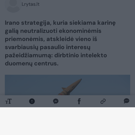
Lrytas.lt
Irano strategija, kuria siekiama karinę
galią neutralizuoti ekonominėmis
priemonėmis, atskleidė vieno iš
svarbiausių pasaulio interesų
pažeidžiamumą: dirbtinio intelekto
duomenų centrus.