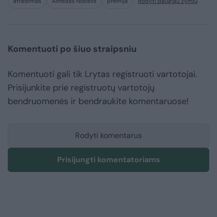
atradimas
Alfredas Nobelis
premija
Rodyti daugiau žymių
Komentuoti po šiuo straipsniu
Komentuoti gali tik Lrytas registruoti vartotojai.
Prisijunkite prie registruotų vartotojų
bendruomenės ir bendraukite komentaruose!
Rodyti komentarus
Prisijungti komentatoriams