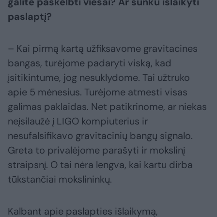
galite paskelbti viešai? Ar sunku išlaikyti
paslaptį?
– Kai pirmą kartą užfiksavome gravitacines
bangas, turėjome padaryti viską, kad
įsitikintume, jog nesuklydome. Tai užtruko
apie 5 mėnesius. Turėjome atmesti visas
galimas paklaidas. Net patikrinome, ar niekas
neįsilaužė į LIGO kompiuterius ir
nesufalsifikavo gravitacinių bangų signalo.
Greta to privalėjome parašyti ir mokslinį
straipsnį. O tai nėra lengva, kai kartu dirba
tūkstančiai mokslininkų.
Kalbant apie paslapties išlaikymą,