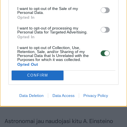
(Very Large Telescope, VLT) Čilėje, 2016
I want to opt-out of the Sale of my
Personal Data.
metais taip pat stebėjo, kaip S2 praskrieja
Opted In
pro Sagittarius A*, bet tuomet naudoti
I want to opt-out of processing my
instrumentai buvo nepakankamai jautrūs,
Personal Data for Targeted Advertising.
Opted In
kad užfiksuotų raudonąjį gravitacinį poslinkį.
I want to opt-out of Collection, Use,
Retention, Sale, and/or Sharing of my
Personal Data that Is Unrelated with the
„Praėjus daugiau kaip 100 metų po straipsnio
Purposes for which it was collected.
Opted Out
su bendrojo reliatyvumo lygtimis paskelbimo
CONFIRM
Einsteinas ir vėl pasirodė esąs teisus –
gerokai ypatingesnėje laboratorijoje nei
galėjo įsivaizduoti“, – sakoma ESO
Data Deletion
Data Access
Privacy Policy
pareiškime.
Astronomai jau naudojasi kitu A. Einsteino