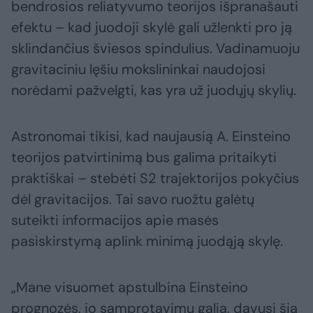
bendrosios reliatyvumo teorijos išpranašauti
efektu – kad juodoji skylė gali užlenkti pro ją
sklindančius šviesos spindulius. Vadinamuoju
gravitaciniu lęšiu mokslininkai naudojosi
norėdami pažvelgti, kas yra už juodųjų skylių.
Astronomai tikisi, kad naujausią A. Einsteino
teorijos patvirtinimą bus galima pritaikyti
praktiškai – stebėti S2 trajektorijos pokyčius
dėl gravitacijos. Tai savo ruožtu galėtų
suteikti informacijos apie masės
pasiskirstymą aplink minimą juodąją skylę.
„Mane visuomet apstulbina Einsteino
prognozės, jo samprotavimų galia, davusi šią