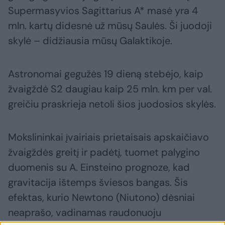
Supermasyvios Sagittarius A* masė yra 4
mln. kartų didesnė už mūsų Saulės. Ši juodoji
skylė – didžiausia mūsų Galaktikoje.
Astronomai gegužės 19 dieną stebėjo, kaip
žvaigždė S2 daugiau kaip 25 mln. km per val.
greičiu praskrieja netoli šios juodosios skylės.
Mokslininkai įvairiais prietaisais apskaičiavo
žvaigždės greitį ir padėtį, tuomet palygino
duomenis su A. Einsteino prognoze, kad
gravitacija ištemps šviesos bangas. Šis
efektas, kurio Newtono (Niutono) dėsniai
neaprašo, vadinamas raudonuoju