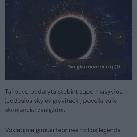
Daugiau nuotraukų (1)
Tai buvo padaryta stebint supermasyvios
juodosios skylės gravitacinį poveikį šalia
skriejančiai žvaigždei.
Vokietijoje gimusi teorinės fizikos legenda