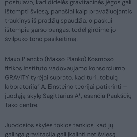
postulavo, kad didelės gravitacinės jėgos gali
ištempti šviesą, panašiai kaip pravažiuojantis
traukinys iš pradžių spaudžia, o paskui
ištempia garso bangas, todėl girdime jo
švilpuko tono pasikeitimą.
Maxo Plancko (Makso Planko) Kosmoso
fizikos instituto vadovaujamo konsorciumo
GRAVITY tyrėjai suprato, kad turi „tobulą
laboratoriją“ A. Einsteino teorijai patikrinti –
juodąją skylę Sagittarius A*, esančią Paukščių
Tako centre.
Juodosios skylės tokios tankios, kad jų
galinga gravitacija gali įkalinti net šviesą.