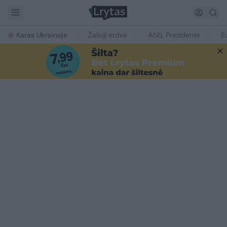
Karas Ukrainoje
Žalioji erdvė
Ačiū, Prezidente
E