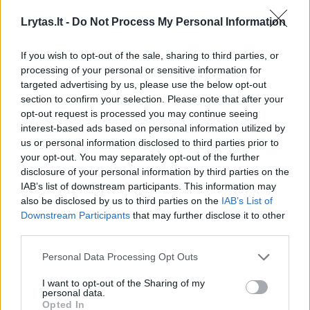
gravitaciniu poslinkiu.
Lrytas.lt -
Do Not Process My Personal Information
„Rezultatai tobulai atitinka Bendrąją
If you wish to opt-out of the sale, sharing to third parties, or
reliatyvumo teoriją“ ir yra „didelis proveržis,
processing of your personal or sensitive information for
targeted advertising by us, please use the below opt-out
siekiant geriau suprasti stiprių gravitacinių
section to confirm your selection. Please note that after your
laukų poveikį“, pažymėjo tyrėjų komanda. Šio
opt-out request is processed you may continue seeing
interest-based ads based on personal information utilized by
tyrimo išvados skelbiamos penktadienį
us or personal information disclosed to third parties prior to
pasirodžiusiame žurnalo „Astronomy &
your opt-out. You may separately opt-out of the further
Astrophysics“ numeryje.
disclosure of your personal information by third parties on the
IAB’s list of downstream participants. This information may
also be disclosed by us to third parties on the
IAB’s List of
Downstream Participants
that may further disclose it to other
Mokslininkai tokį efektą išmatavo pirmą
third parties.
kartą.
Personal Data Processing Opt Outs
Europos Pietų observatorija (ESO),
I want to opt-out of the Sharing of my
personal data.
naudodamasi savo Ypač dideliu teleskopu
Opted In