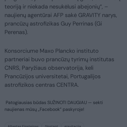
teoriją ir niekada nesukėlusi abejonių“, –
naujienų agentūrai AFP sakė GRAVITY narys,
prancūzų astrofizikas Guy Perrinas (Gi
Perenas).
Konsorciume Maxo Plancko instituto
partneriai buvo prancūzų tyrimų institutas
CNRS, Paryžiaus observatorija, keli
Prancūzijos universitetai, Portugalijos
astrofizikos centras CENTRA.
Patogiausias būdas
SUŽINOTI DAUGIAU
— sekti
naujienas mūsų „Facebook” paskyroje!
Albertas Einsteinas
^Instant
gravitacija