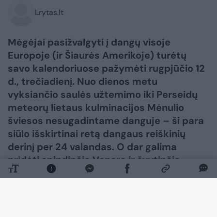
Lrytas.lt
Mėgėjai pasižvalgyti į dangų visoje
Europoje (ir Šiaurės Amerikoje) turėtų
savo kalendoriuose pažymėti rugpjūčio 12
d., trečiadienį. Nuo dienos metu
vyksiančio saulės užtemimo iki Perseidų
meteorų lietaus kulminacijos Mėnulio
šviesos nesugadintame danguje – ši para
siūlo išskirtinai retą dangaus reiškinių
derinį per 24 valandas. O dar galima
pridėti spindinčią Venerą ir švytinčią
Paukščių Tako juostą po saulėlydžio – ir
gausime visą dieną truksiančią
astronomijos šventę, kuri gali tapti viena
iš išskirtiniausių metų progų stebėti