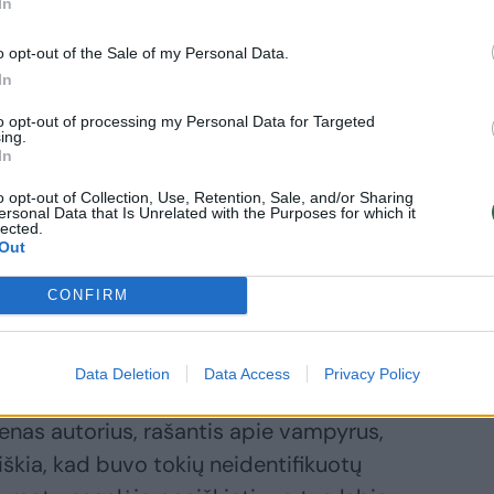
In
ulys, krūtinės skausmas ir raudonos
o opt-out of the Sale of my Personal Data.
In
etalių buvo dar daugiau. Čia taip pat
to opt-out of processing my Personal Data for Targeted
ing.
urių viena moteris mirė, o vėliau atgimė
In
šomos aukos kentėjo nuo blyškumo,
o opt-out of Collection, Use, Retention, Sale, and/or Sharing
 ir svorio kritimo.
ersonal Data that Is Unrelated with the Purposes for which it
lected.
Out
CONFIRM
ėtų paaiškinti gana stipriai paplitusi liga
Data Deletion
Data Access
Privacy Policy
ių infekcija. Tačiau tuberkuliozė XIX a. jau
ienas autorius, rašantis apie vampyrus,
iškia, kad buvo tokių neidentifikuotų