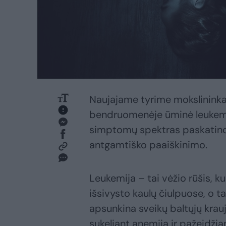
Naujajame tyrime mokslininka
bendruomenėje ūminė leukemij
simptomų spektras paskatino r
antgamtiško paaiškinimo.
Leukemija – tai vėžio rūšis, ku
išsivysto kaulų čiulpuose, o ta
apsunkina sveikų baltųjų krauj
sukeliant anemiją ir pažeidži