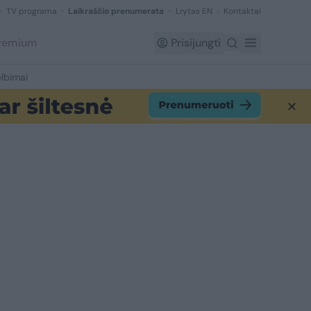
TV programa
Laikraščio prenumerata
Lrytas EN
Kontaktai
Premium
Prisijungti
lbimai