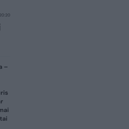
 20:20
i
a –
ris
ar
mai
tai