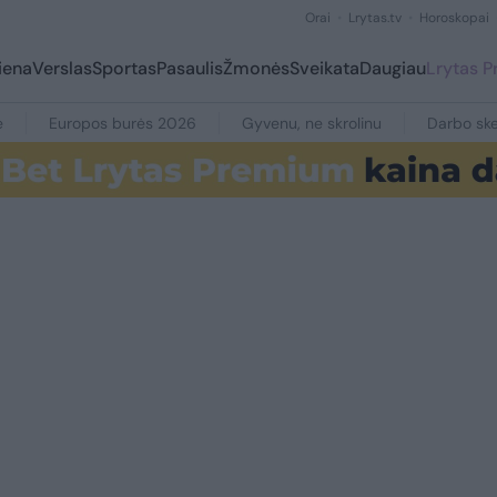
Orai
Lrytas.tv
Horoskopai
iena
Verslas
Sportas
Pasaulis
Žmonės
Sveikata
Daugiau
Lrytas 
e
Europos burės 2026
Gyvenu, ne skrolinu
Darbo ske