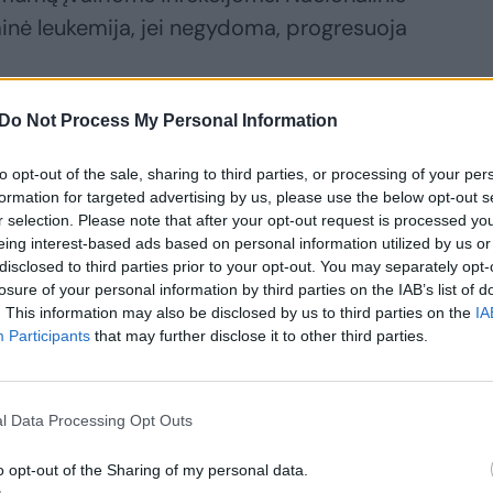
minė leukemija, jei negydoma, progresuoja
Do Not Process My Personal Information
 peržvelgė tris romanus, kurie padėjo
iariam vampyrų žanrui: pirmoji knyga –
to opt-out of the sale, sharing to third parties, or processing of your per
yras“ (1819), antroji – Sheridano Le Fanu
formation for targeted advertising by us, please use the below opt-out s
r selection. Please note that after your opt-out request is processed y
 Bramo Stokerio „Drakula“ (1897).
eing interest-based ads based on personal information utilized by us or
lgė visas knygose minimas vampyrų aukas,
disclosed to third parties prior to your opt-out. You may separately opt-
losure of your personal information by third parties on the IAB’s list of
 juos palygino su įvairių ligų
. This information may also be disclosed by us to third parties on the
IA
Participants
that may further disclose it to other third parties.
imos dvi aukos, tačiau jų simptomai
l Data Processing Opt Outs
rmilla“ buvo aprašomos trys aukos,
imptomai – pastovus nuovargis,
o opt-out of the Sharing of my personal data.