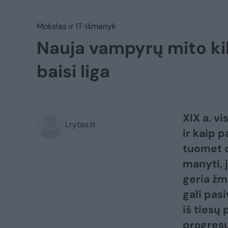
Mokslas ir IT
Išmanyk
Nauja vampyrų mito kilm
baisi liga
XIX a. v
Lrytas.lt
ir kaip p
tuomet d
manyti, 
geria žmo
gali pas
iš tiesų
progresu