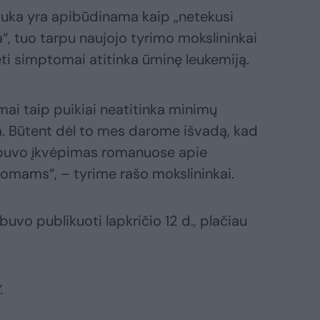
auka yra apibūdinama kaip „netekusi
“, tuo tarpu naujojo tyrimo mokslininkai
ėti simptomai atitinka ūminę leukemiją.
mai taip puikiai neatitinka minimų
a. Būtent dėl to mes darome išvadą, kad
 buvo įkvėpimas romanuose apie
mams“, – tyrime rašo mokslininkai.
buvo publikuoti lapkričio 12 d., plačiau
.