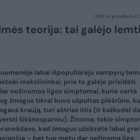
2019 m. gruodžio 8 d.
ės teorija: tai galėjo lemt
isuomenėje labai išpopuliarėjo vampyrų tem
astebi mokslininkai, prie to galėjo prisidėti
ar nežinomos ligos simptomai, kurie vertė
jog žmogus tikrai buvo užpultas plėšrūno, ku
gaus kraują, turi aštrias iltis (ir kažkodėl d
iversti šikšnosparniu). Žinoma, tokie simpto
 pranešdavo, kad žmogus užsikrėtė labai grei
ojančia – bet tuo metu dar nežinoma liga.