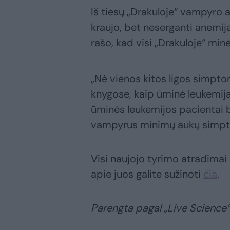
Iš tiesų „Drakuloje“ vampyro 
kraujo, bet neserganti anemija
rašo, kad visi „Drakuloje“ min
„Nė vienos kitos ligos simpto
knygose, kaip ūminė leukemij
ūminės leukemijos pacientai
vampyrus minimų aukų simpto
Visi naujojo tyrimo atradimai 
apie juos galite sužinoti
čia
.
Parengta pagal „Live Science“