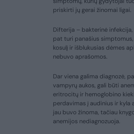
simptomų, kurių gydytojai tuo
priskirti jų gerai žinomai ligai.
Difterija – bakterinė infekcija
pat turi panašius simptomus, k
kosulį ir išblukusias dėmes ap
nebuvo aprašomos.
Dar viena galima diagnozė, paa
vampyrų aukos, gali būti anem
eritrocitų ir hemoglobino kiek
perdavimas į audinius ir kyla au
jau buvo žinoma, tačiau kny
anemijos nediagnozuoja.