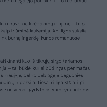
 metu negalėjo paaiškinti – o tuo labiau
, kuri paveikia kvėpavimą ir rijimą – taip
aip ir ūminė leukemija. Abi ligos sukelia
link burną ir gerklę, kurios romanuose
iškinanti kuo iš tikrųjų sirgo tariamos
ija – tai būklė, kuriai būdingas per mažas
is kraujyje, dėl ko pablogėja deguonies
dinių hipoksija. Tiesa, ši liga XIX a. irgi
gose nė vienas gydytojas vampyrų aukoms