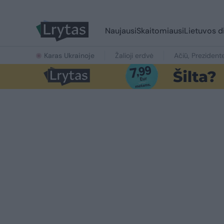
Naujausi
Skaitomiausi
Lietuvos d
Karas Ukrainoje
Žalioji erdvė
Ačiū, Prezident