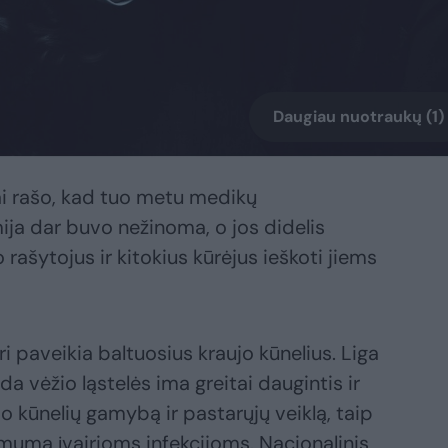
Daugiau nuotraukų (1)
i rašo, kad tuo metu medikų
a dar buvo nežinoma, o jos didelis
ašytojus ir kitokius kūrėjus ieškoti jiems
ri paveikia baltuosius kraujo kūnelius. Liga
da vėžio ląstelės ima greitai daugintis ir
o kūnelių gamybą ir pastarųjų veiklą, taip
amumą įvairioms infekcijoms. Nacionalinis