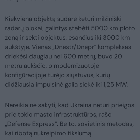
Kiekvieną objektą sudarė keturi milžiniški
radarų blokai, galintys stebėti 5000 km ploto
zoną ir sekti objektus, esančius iki 3000 km
aukštyje. Vienas „Dnestr/Dnepr“ kompleksas
driekėsi daugiau nei 600 metrų, buvo 20
metrų aukščio, o modernizuotoje
konfigūracijoje turėjo siųstuvus, kurių
didžiausia impulsinė galia siekė iki 1,25 MW.
Nereikia nė sakyti, kad Ukraina neturi prieigos
prie tokio masto infrastruktūros, rašo
„Defense Express“. Be to, sovietinis metodas,
kai ribotą nukreipimo tikslumą