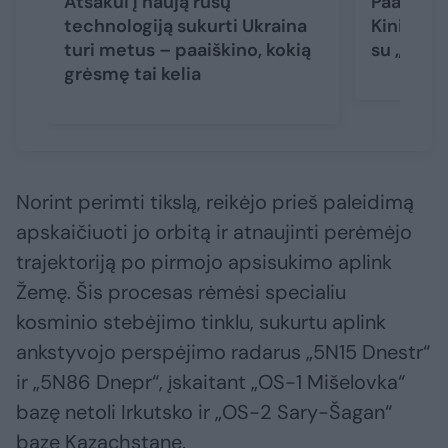
Atsakui į naują rusų
Paaiškėjo
technologiją sukurti Ukraina
Kinijos p
turi metus – paaiškino, kokią
su „Starl
grėsmę tai kelia
Norint perimti tikslą, reikėjo prieš paleidimą
apskaičiuoti jo orbitą ir atnaujinti perėmėjo
trajektoriją po pirmojo apsisukimo aplink
Žemę. Šis procesas rėmėsi specialiu
kosminio stebėjimo tinklu, sukurtu aplink
ankstyvojo perspėjimo radarus „5N15 Dnestr“
ir „5N86 Dnepr“, įskaitant „OS-1 Mišelovka“
bazę netoli Irkutsko ir „OS-2 Sary-Šagan“
bazę Kazachstane.