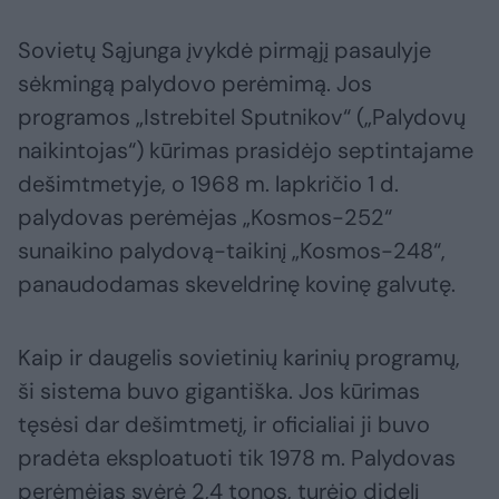
Sovietų Sąjunga įvykdė pirmąjį pasaulyje
sėkmingą palydovo perėmimą. Jos
programos „Istrebitel Sputnikov“ („Palydovų
naikintojas“) kūrimas prasidėjo septintajame
dešimtmetyje, o 1968 m. lapkričio 1 d.
palydovas perėmėjas „Kosmos-252“
sunaikino palydovą-taikinį „Kosmos-248“,
panaudodamas skeveldrinę kovinę galvutę.
Kaip ir daugelis sovietinių karinių programų,
ši sistema buvo gigantiška. Jos kūrimas
tęsėsi dar dešimtmetį, ir oficialiai ji buvo
pradėta eksploatuoti tik 1978 m. Palydovas
perėmėjas svėrė 2,4 tonos, turėjo didelį