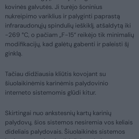
kovinės galvutės. Ji turėjo šoninius
nukreipimo variklius ir palyginti paprastą
infraraudonųjų spindulių ieškiklį, atšaldytą iki
−269 °C, o pačiam „F-15“ reikėjo tik minimalių
modifikacijų, kad galėtų gabenti ir paleisti šį
ginklą.
Tačiau didžiausia kliūtis kovojant su
šiuolaikinėmis karinėmis palydovinio
interneto sistemomis glūdi kitur.
Skirtingai nuo ankstesnių kartų karinių
palydovų, šios sistemos nesiremia vos keliais
dideliais palydovais. Šiuolaikinės sistemos