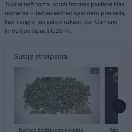
Tiksliai nežinoma, kodėl žmonės paslėpė šias
monetas – tačiau archeologai daro prielaidą,
kad vengrai jas galėjo užkasti per Osmanų
imperijos išpuolį 1526 m.
Susiję straipsniai
→
Kunigo žodžiuose slypėjo
Kapstėsi