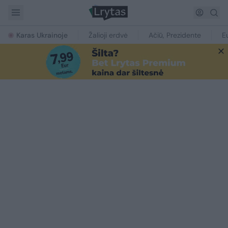
Karas Ukrainoje
Žalioji erdvė
Ačiū, Prezidente
E