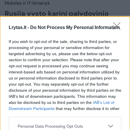
Mokslas ir IT
Išmanyk
Rusija vysto karinį palydovinio
interneto tinklą: kokių priemonių
Lrytas.lt -
Do Not Process My Personal Information
prireiks jo neutralizavimui?
(1)
If you wish to opt-out of the sale, sharing to third parties, or
2026 m. rugpjūčio 6 d. 09:41
processing of your personal or sensitive information for
targeted advertising by us, please use the below opt-out
section to confirm your selection. Please note that after your
opt-out request is processed you may continue seeing
Lrytas.lt
interest-based ads based on personal information utilized by
us or personal information disclosed to third parties prior to
Rusijai toliau vystant palydovinį
your opt-out. You may separately opt-out of the further
disclosure of your personal information by third parties on the
internetą„Rasvet“, kurį kariniams tikslams
IAB’s list of downstream participants. This information may
sukūrė „Biuro 1440“, Ukrainai kyla naujas
also be disclosed by us to third parties on the
IAB’s List of
klausimas: kaip veiksmingai neutralizuoti
Downstream Participants
that may further disclose it to other
third parties.
tokią sistemą?
Personal Data Processing Opt Outs