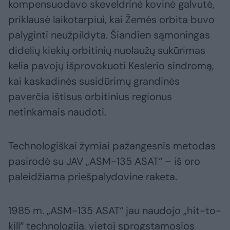
kompensuodavo skeveldrinė kovinė galvutė,
priklausė laikotarpiui, kai Žemės orbita buvo
palyginti neužpildyta. Šiandien sąmoningas
didelių kiekių orbitinių nuolaužų sukūrimas
kelia pavojų išprovokuoti Keslerio sindromą,
kai kaskadinės susidūrimų grandinės
paverčia ištisus orbitinius regionus
netinkamais naudoti.
Technologiškai žymiai pažangesnis metodas
pasirodė su JAV „ASM-135 ASAT“ – iš oro
paleidžiama priešpalydovine raketa.
1985 m. „ASM-135 ASAT“ jau naudojo „hit-to-
kill“ technologiją, vietoj sprogstamosios