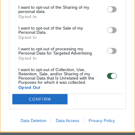
I want to opt-out of the Sharing of my
personal data.
Opted In
I want to opt-out of the Sale of my
Personal Data.
Opted In
I want to opt-out of processing my
Personal Data for Targeted Advertising.
Opted In
Daugiau nuotraukų (2)
I want to opt-out of Collection, Use,
Retention, Sale, and/or Sharing of my
Personal Data that Is Unrelated with the
Purposes for which it was collected.
Opted Out
Akivaizdžiausias atsakymas – tiesiog
CONFIRM
numušti palydovus. Nors tai gali atrodyti kaip
ekstremalus sprendimas, jis taip pat yra ir
vienas iš sunkiausiai įgyvendinamų – nors
Data Deletion
Data Access
Privacy Policy
techniškai tai ir įmanoma.