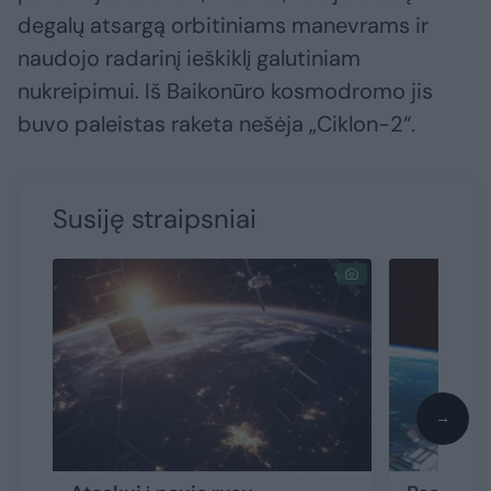
degalų atsargą orbitiniams manevrams ir
naudojo radarinį ieškiklį galutiniam
nukreipimui. Iš Baikonūro kosmodromo jis
buvo paleistas raketa nešėja „Ciklon-2“.
Susiję straipsniai
→