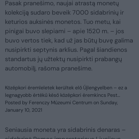
Pasak pranešimo, naujai atrastą monetų
kolekciją sudaro beveik 7000 sidabrinių ir
keturios auksinės monetos. Tuo metu, kai
pinigai buvo slepiami – apie 1520 m. – jos
buvo vertos tiek, kad už jas būtų buvę galima
nusipirkti septynis arklius. Pagal šiandienos
standartus jų užtektų nusipirkti prabangų
automobilį, rašoma pranešime.
Középkori éremleletek kerültek elő Újlengyelben – ez a
legnagyobb értékű késő középkori éremkincs Pest...
Posted by
Ferenczy Múzeumi Centrum
on
Sunday,
January 10, 2021
Seniausia moneta yra sidabrinis denaras –