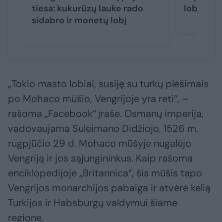
tiesa: kukurūzų lauke rado
lobį
sidabro ir monetų lobį
„Tokio masto lobiai, susiję su turkų plėšimais
po Mohaco mūšio, Vengrijoje yra reti“, –
rašoma „Facebook“ įraše. Osmanų imperija,
vadovaujama Suleimano Didžiojo, 1526 m.
rugpjūčio 29 d. Mohaco mūšyje nugalėjo
Vengriją ir jos sąjungininkus. Kaip rašoma
enciklopedijoje „Britannica“, šis mūšis tapo
Vengrijos monarchijos pabaiga ir atvėrė kelią
Turkijos ir Habsburgų valdymui šiame
regione.