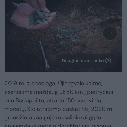
Daugiau nuotraukų (7)
2019 m. archeologai Újlengyelo kaime,
esančiame maždaug už 50 km į pietryčius
nuo Budapešto, atrado 150 senovinių
monetų. Šio atradimo paskatinti, 2020 m.
gruodžio pabaigoje mokslininkai grįžo
apsiginklavę metalo detektoriais, rašoma