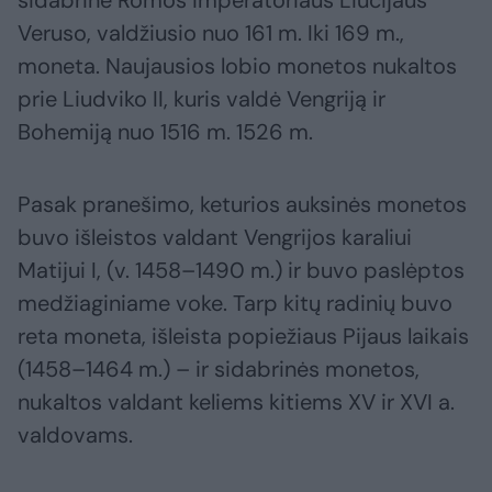
sidabrinė Romos imperatoriaus Liucijaus
Veruso, valdžiusio nuo 161 m. Iki 169 m.,
moneta. Naujausios lobio monetos nukaltos
prie Liudviko II, kuris valdė Vengriją ir
Bohemiją nuo 1516 m. 1526 m.
Pasak pranešimo, keturios auksinės monetos
buvo išleistos valdant Vengrijos karaliui
Matijui I, (v. 1458–1490 m.) ir buvo paslėptos
medžiaginiame voke. Tarp kitų radinių buvo
reta moneta, išleista popiežiaus Pijaus laikais
(1458–1464 m.) – ir sidabrinės monetos,
nukaltos valdant keliems kitiems XV ir XVI a.
valdovams.