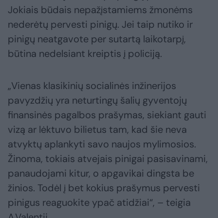
Jokiais būdais nepažįstamiems žmonėms
nederėtų pervesti pinigų. Jei taip nutiko ir
pinigų neatgavote per sutartą laikotarpį,
būtina nedelsiant kreiptis į policiją.
„Vienas klasikinių socialinės inžinerijos
pavyzdžių yra neturtingų šalių gyventojų
finansinės pagalbos prašymas, siekiant gauti
vizą ar lėktuvo bilietus tam, kad šie neva
atvyktų aplankyti savo naujos mylimosios.
Žinoma, tokiais atvejais pinigai pasisavinami,
panaudojami kitur, o apgavikai dingsta be
žinios. Todėl į bet kokius prašymus pervesti
pinigus reaguokite ypač atidžiai“, – teigia
A.Valentij.