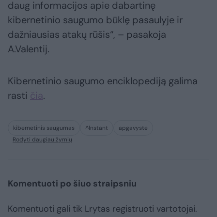
daug informacijos apie dabartinę
kibernetinio saugumo būklę pasaulyje ir
dažniausias atakų rūšis“, – pasakoja
A.Valentij.
Kibernetinio saugumo enciklopediją galima
rasti
čia
.
kibernetinis saugumas
^Instant
apgavystė
Rodyti daugiau žymių
Komentuoti po šiuo straipsniu
Komentuoti gali tik Lrytas registruoti vartotojai.