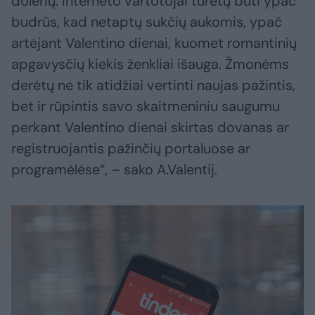
dolerių. Interneto vartotojai turėtų būti ypač
budrūs, kad netaptų sukčių aukomis, ypač
artėjant Valentino dienai, kuomet romantinių
apgavysčių kiekis ženkliai išauga. Žmonėms
derėtų ne tik atidžiai vertinti naujas pažintis,
bet ir rūpintis savo skaitmeniniu saugumu
perkant Valentino dienai skirtas dovanas ar
registruojantis pažinčių portaluose ar
programėlėse“, – sako A.Valentij.