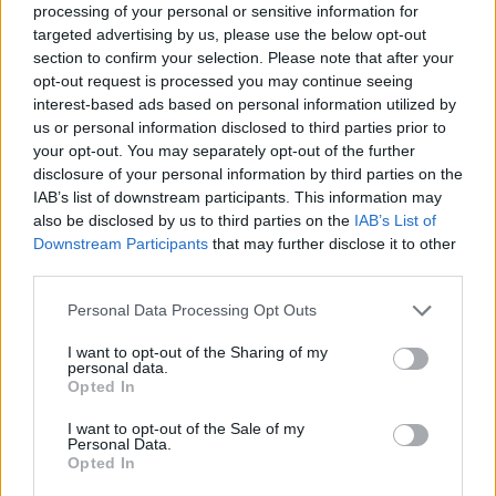
supažindinti žmones, mat tokios apgavystės
processing of your personal or sensitive information for
vyksta kasdien. Skaičiuojama, kad kiekvieną
targeted advertising by us, please use the below opt-out
section to confirm your selection. Please note that after your
dieną dėl jų prarandama apie 1,6 mln. JAV
opt-out request is processed you may continue seeing
dolerių. Pastebėkite, kad net ir
interest-based ads based on personal information utilized by
us or personal information disclosed to third parties prior to
dokumentikoje veiksmas vyksta ne kur nors
your opt-out. You may separately opt-out of the further
toli už Atlanto, bet sukasi apie mums puikiai
disclosure of your personal information by third parties on the
pažįstamas Europos šalis – Norvegiją,
IAB’s list of downstream participants. This information may
also be disclosed by us to third parties on the
IAB’s List of
Švediją, Nyderlandus ar Čekiją“, – įspėja
Downstream Participants
that may further disclose it to other
A.Valentij.
third parties.
Personal Data Processing Opt Outs
Kaip apsisaugoti?
I want to opt-out of the Sharing of my
personal data.
Opted In
Ekspertas pirmiausia pataria imtis „sveiko
I want to opt-out of the Sale of my
proto“ priemonių, padedančių į sudėtingas
Personal Data.
Opted In
situacijas bendraujant internete net neįsivelti.