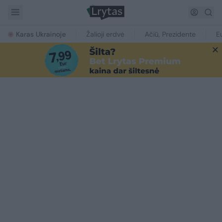
Karas Ukrainoje
Žalioji erdvė
Ačiū, Prezidente
E