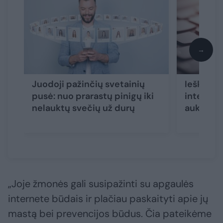
→
Juodoji pažinčių svetainių
Ieškojo 
pusė: nuo prarastų pinigų iki
internet
nelauktų svečių už durų
auka
„Joje žmonės gali susipažinti su apgaulės
internete būdais ir plačiau paskaityti apie jų
mastą bei prevencijos būdus. Čia pateikėme