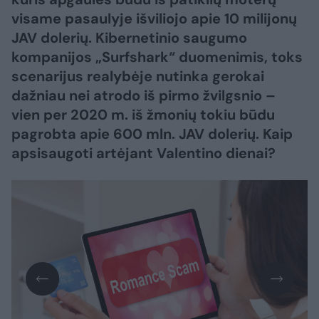
visame pasaulyje išviliojo apie 10 milijonų
JAV dolerių. Kibernetinio saugumo
kompanijos „Surfshark“ duomenimis, toks
scenarijus realybėje nutinka gerokai
dažniau nei atrodo iš pirmo žvilgsnio –
vien per 2020 m. iš žmonių tokiu būdu
pagrobta apie 600 mln. JAV dolerių. Kaip
apsisaugoti artėjant Valentino dienai?