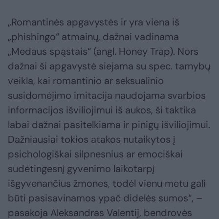
„Romantinės apgavystės ir yra viena iš
„phishingo“ atmainų, dažnai vadinama
„Medaus spąstais“ (angl. Honey Trap). Nors
dažnai ši apgavystė siejama su spec. tarnybų
veikla, kai romantinio ar seksualinio
susidomėjimo imitacija naudojama svarbios
informacijos išviliojimui iš aukos, ši taktika
labai dažnai pasitelkiama ir pinigų išviliojimui.
Dažniausiai tokios atakos nutaikytos į
psichologiškai silpnesnius ar emociškai
sudėtingesnį gyvenimo laikotarpį
išgyvenančius žmones, todėl vienu metu gali
būti pasisavinamos ypač didelės sumos“, –
pasakoja Aleksandras Valentij, bendrovės