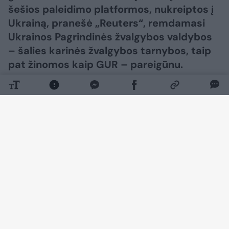
šešios paleidimo platformos, nukreiptos į
Ukrainą, pranešė „Reuters“, remdamasi
Ukrainos Pagrindinės žvalgybos valdybos
– šalies karinės žvalgybos tarnybos, taip
pat žinomos kaip GUR – pareigūnu.
Daugiau nuotraukų (1)