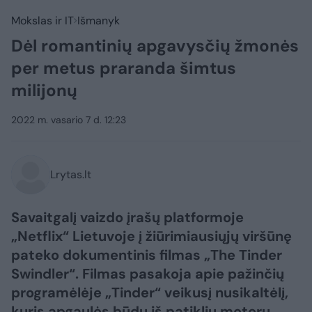
Mokslas ir IT
Išmanyk
Dėl romantinių apgavysčių žmonės
per metus praranda šimtus
milijonų
2022 m. vasario 7 d. 12:23
Lrytas.lt
Savaitgalį vaizdo įrašų platformoje
„Netflix“ Lietuvoje į žiūrimiausiųjų viršūnę
pateko dokumentinis filmas „The Tinder
Swindler“. Filmas pasakoja apie pažinčių
programėlėje „Tinder“ veikusį nusikaltėlį,
kuris apgaulės būdu iš patiklių moterų