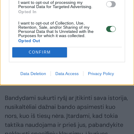
I want to opt-out of processing my
Personal Data for Targeted Advertising.
Opted In
„Pirmiausia, būkite ypač atidūs, jei ką tik
susipažinus su žmogumi, šis labai greitai
I want to opt-out of Collection, Use,
Retention, Sale, and/or Sharing of my
Personal Data that Is Unrelated with the
pradeda kalbėti apie ypač ryškius jausmus –
Purposes for which it was collected.
Opted Out
begalinę meilę, amžiną gyvenimą ar šeimos
kūrimą. Tai viena pagrindinių apgavikų
CONFIRM
taktikų, įprastai veikianti labai gerai, nes
nutaikoma į romantinių jausmų ištroškusius
Data Deletion
Data Access
Privacy Policy
žmones“, – pataria A.Valentij.
Bandydami sukurti ryšį ar įtikinti sava istorija,
nusikaltėliai dažnai bando apsimesti kuo
nors, kuo iš tiesų nėra. Įtardami, kad tokia
taktika naudojama ir prieš jus, pabandykite
paklausti specifinių klausimų, į kuriuos