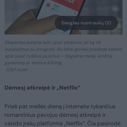
Daugiau nuotraukų (3)
Ekspertas pataria būti ypač atidiems, jei ką tik
susipažinus su žmogumi, šis labai greitai pradeda kalbėti
apie ypač ryškius jausmus – begalinę meilę, amžiną
gyvenimą ar šeimos kūrimą.
123rf nuotr.
Dėmesį atkreipė ir „Netflix“
Prieš pat meilės dieną į internete tykančius
romantinius pavojus dėmesį atkreipė ir
vaizdo įrašų platforma „Netflix“. Čia pasirodė