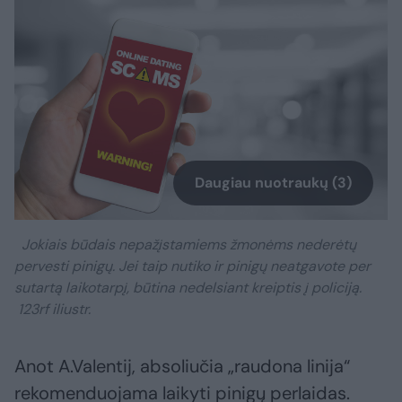
Daugiau nuotraukų (3)
Jokiais būdais nepažįstamiems žmonėms nederėtų
pervesti pinigų. Jei taip nutiko ir pinigų neatgavote per
sutartą laikotarpį, būtina nedelsiant kreiptis į policiją.
123rf iliustr.
Anot A.Valentij, absoliučia „raudona linija“
rekomenduojama laikyti pinigų perlaidas.