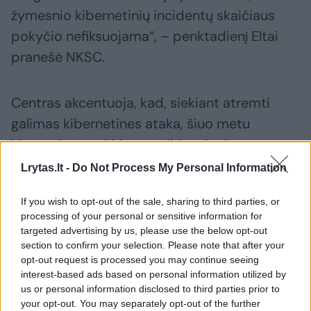
žymesnio kibernetinių incidentų skaičiaus
pokyčio nefiksuojama“, – penktadienį Eltai
pranešė NKSC.
Centras akcentuoja, kad, siekiant atremti
galimas kibernetines ataka, šiuo metu
Lietuvoje yra skiriamas didesnis dėmesys
kibernetinio saugumo rizikų valdymui.
Lrytas.lt -
Do Not Process My Personal Information
If you wish to opt-out of the sale, sharing to third parties, or
„Pasiruošimas yra suaktyvintas. Nacionalinis
processing of your personal or sensitive information for
kibernetinio saugumo centras prie Krašto
targeted advertising by us, please use the below opt-out
section to confirm your selection. Please note that after your
apsaugos ministerijos, taip pat ypatingos
opt-out request is processed you may continue seeing
svarbos informacinės infrastruktūros
interest-based ads based on personal information utilized by
us or personal information disclosed to third parties prior to
valdytojai ir kitos atsakingos institucijos
your opt-out. You may separately opt-out of the further