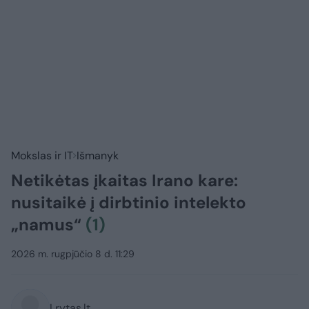
Mokslas ir IT
Išmanyk
Netikėtas įkaitas Irano kare:
nusitaikė į dirbtinio intelekto
„namus“
(1)
2026 m. rugpjūčio 8 d. 11:29
Lrytas.lt