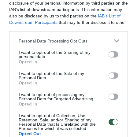
stebi kibernetinę erdvę ir yra pasirengusios
disclosure of your personal information by third parties on the
IAB’s list of downstream participants. This information may
operatyviai reaguoti į kibernetinius
also be disclosed by us to third parties on the
IAB’s List of
incidentus bei susijusias grėsmes. Taip pat
Downstream Participants
that may further disclose it to other
buvo imtasi reikiamų prevencinių priemonių
third parties.
išaugusių kibernetinio saugumo rizikų
Personal Data Processing Opt Outs
valdymui“, – nurodo NKSC kartu pridurdami,
I want to opt-out of the Sharing of my
kad, lyginant su ankstesniu laikotarpiu,
personal data.
Opted In
Lietuvos pasirengimas atremti kibernetines
I want to opt-out of the Sale of my
grėsmes yra geresnis.
Personal Data.
Opted In
I want to opt-out of processing my
Personal Data for Targeted Advertising.
Susiję straipsniai
Opted In
I want to opt-out of Collection, Use,
Retention, Sale, and/or Sharing of my
Personal Data that Is Unrelated with the
Purposes for which it was collected.
Opted Out