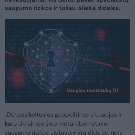
saugumo rizikos ir toliau išlieka didelės.
Daugiau nuotraukų (1)
„Dėl pasikeitusios geopolitinės situacijos ir
karo Ukrainoje šiuo metu kibernetinio
saugumo rizikos Lietuvoje yra didelės, nors