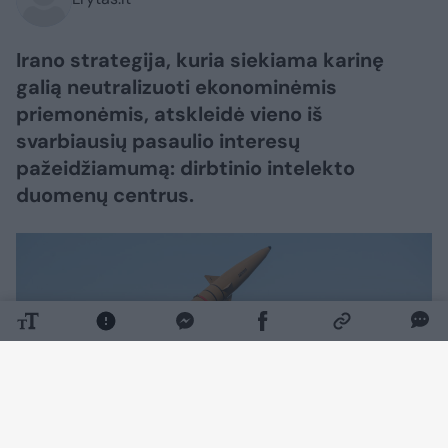
Irano strategija, kuria siekiama karinę
galią neutralizuoti ekonominėmis
priemonėmis, atskleidė vieno iš
svarbiausių pasaulio interesų
pažeidžiamumą: dirbtinio intelekto
duomenų centrus.