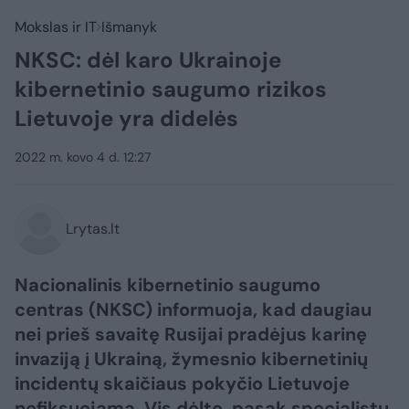
Mokslas ir IT
Išmanyk
NKSC: dėl karo Ukrainoje
kibernetinio saugumo rizikos
Lietuvoje yra didelės
2022 m. kovo 4 d. 12:27
Lrytas.lt
Nacionalinis kibernetinio saugumo
centras (NKSC) informuoja, kad daugiau
nei prieš savaitę Rusijai pradėjus karinę
invaziją į Ukrainą, žymesnio kibernetinių
incidentų skaičiaus pokyčio Lietuvoje
nefiksuojama. Vis dėlto, pasak specialistų,