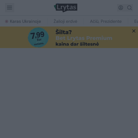
Karas Ukrainoje
Žalioji erdvė
Ačiū, Prezidente
E