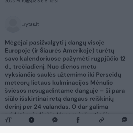
2026 m. rugpjūčio 6 d. 16:51
Lrytas.lt
Mėgėjai pasižvalgyti į dangų visoje
Europoje (ir Šiaurės Amerikoje) turėtų
savo kalendoriuose pažymėti rugpjūčio 12
d., trečiadienį. Nuo dienos metu
vyksiančio saulės užtemimo iki Perseidų
meteorų lietaus kulminacijos Mėnulio
šviesos nesugadintame danguje – ši para
siūlo išskirtinai retą dangaus reiškinių
derinį per 24 valandas. O dar galima
pridėti spindinčią Venerą ir švytinčią
Paukščių Tako juostą po saulėlydžio – ir
gausime visą dieną truksiančią