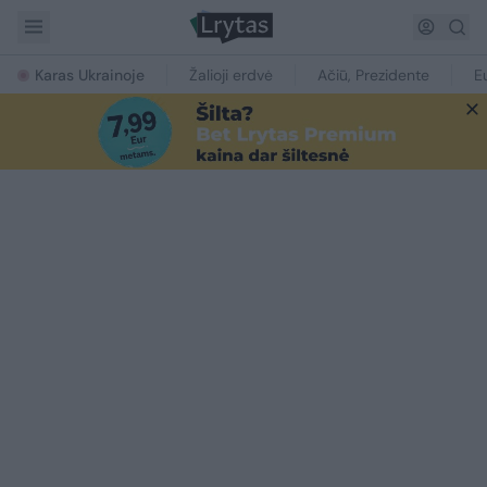
Karas Ukrainoje
Žalioji erdvė
Ačiū, Prezidente
E