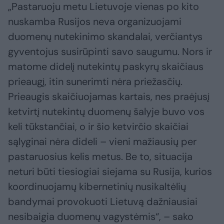
„Pastaruoju metu Lietuvoje vienas po kito
nuskamba Rusijos neva organizuojami
duomenų nutekinimo skandalai, verčiantys
gyventojus susirūpinti savo saugumu. Nors ir
matome didelį nutekintų paskyrų skaičiaus
prieaugį, itin sunerimti nėra priežasčių.
Prieaugis skaičiuojamas kartais, nes praėjusį
ketvirtį nutekintų duomenų šalyje buvo vos
keli tūkstančiai, o ir šio ketvirčio skaičiai
sąlyginai nėra dideli – vieni mažiausių per
pastaruosius kelis metus. Be to, situacija
neturi būti tiesiogiai siejama su Rusija, kurios
koordinuojamų kibernetinių nusikaltėlių
bandymai provokuoti Lietuvą dažniausiai
nesibaigia duomenų vagystėmis“, – sako