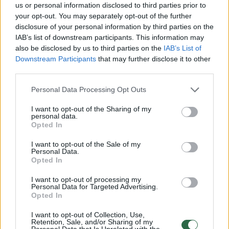
išsiaiškinti, o ir Rusijos galimai
us or personal information disclosed to third parties prior to
your opt-out. You may separately opt-out of the further
koordinuojamos organizacijos „Killnet“ atakų
disclosure of your personal information by third parties on the
metu vartotojų duomenys dažniausiai
IAB’s list of downstream participants. This information may
also be disclosed by us to third parties on the
IAB’s List of
nenutekinami.
Downstream Participants
that may further disclose it to other
third parties.
„Dažniausiai „Killnet“ organizuojamos atakos
Personal Data Processing Opt Outs
yra DDoS tipo – tai nėra itin kompleksiški, ar
I want to opt-out of the Sharing of my
aukšto lygio išpuoliai. Jų metu dirbtinai
personal data.
Opted In
sukurtas netikrų vartotojų srautas
I want to opt-out of the Sale of my
nukreipiamas į pasirinktą puslapį, kuris dėl
Personal Data.
Opted In
išaugusių perkrovų gali trumpam nulūžti.
Visgi, egzistuoja tikimybė, jog tokios atakos
I want to opt-out of processing my
Personal Data for Targeted Advertising.
gali būti naudojamos dėmesiui nukreipti, kol
Opted In
ruošiama dirva duomenų nutekinimui. Tokiu
I want to opt-out of Collection, Use,
Retention, Sale, and/or Sharing of my
atveju ateityje matytume daugiau žalos
Personal Data that Is Unrelated with the