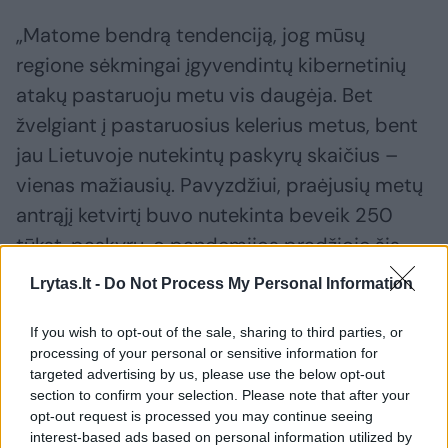
„Matome bendrą tendenciją, jog mūsų
regione sėkmingai įgyvendintų kibernetinių
atakų pastaruoju metu vis daugėja. Bet
žvelgiant į pastaruosius kelerius metus, bent
jau Lietuvoje nutekintų paskyrų skaičius –
vienas mažiausių. Pavyzdžiui, praėjusių metų
antrąjį ketvirtį buvo nutekinta beveik 250
tūkst. paskyrų, o pandemijos pradžioje šis
skaičius net viršijo 700 tūkstančių per
Lrytas.lt -
Do Not Process My Personal Information
ketvirtį“, – sako A. Valentij.
If you wish to opt-out of the sale, sharing to third parties, or
processing of your personal or sensitive information for
Ekspertas prideda, kad išaugusių skaičių taip
targeted advertising by us, please use the below opt-out
section to confirm your selection. Please note that after your
pat nederėtų tiesiogiai sieti su Rusija, nes
opt-out request is processed you may continue seeing
kibernetinių atakų kilmę yra itin sunku
interest-based ads based on personal information utilized by