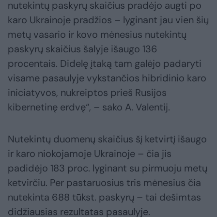
nutekintų paskyrų skaičius pradėjo augti po
karo Ukrainoje pradžios – lyginant jau vien šių
metų vasario ir kovo mėnesius nutekintų
paskyrų skaičius šalyje išaugo 136
procentais. Didelę įtaką tam galėjo padaryti
visame pasaulyje vykstančios hibridinio karo
iniciatyvos, nukreiptos prieš Rusijos
kibernetinę erdvę“, – sako A. Valentij.
Nutekintų duomenų skaičius šį ketvirtį išaugo
ir karo niokojamoje Ukrainoje – čia jis
padidėjo 183 proc. lyginant su pirmuoju metų
ketvirčiu. Per pastaruosius tris mėnesius čia
nutekinta 688 tūkst. paskyrų – tai dešimtas
didžiausias rezultatas pasaulyje.