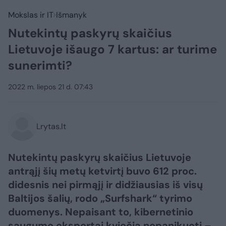
Mokslas ir IT
Išmanyk
Nutekintų paskyrų skaičius
Lietuvoje išaugo 7 kartus: ar turime
sunerimti?
2022 m. liepos 21 d. 07:43
Lrytas.lt
Nutekintų paskyrų skaičius Lietuvoje
antrąjį šių metų ketvirtį buvo 612 proc.
didesnis nei pirmąjį ir didžiausias iš visų
Baltijos šalių, rodo „Surfshark“ tyrimo
duomenys. Nepaisant to, kibernetinio
saugumo ekspertai kviečia nepanikuoti –