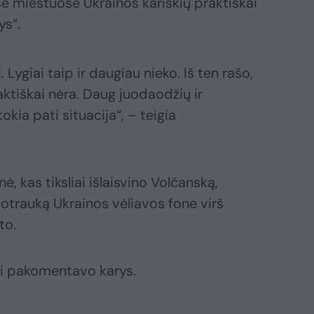
se miestuose Ukrainos kariškių praktiškai
ys“.
Lygiai taip ir daugiau nieko. Iš ten rašo,
ktiškai nėra. Daug juodaodžių ir
kia pati situacija“, – teigia
ė, kas tiksliai išlaisvino Volčanską,
otrauką Ukrainos vėliavos fone virš
to.
ai pakomentavo karys.