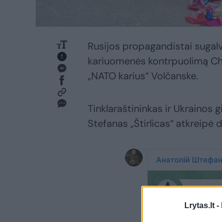
Rusijos propagandistai sugal
kariuomenės kontrpuolimą Chark
„NATO karius“ Volčanske.
Tinklaraštininkas ir Ukrainos 
Stefanas „Štirlicas“ atkreipė 
Lrytas.lt -