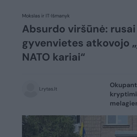
Mokslas ir IT
Išmanyk
Absurdo viršūnė: rusai
gyvenvietes atkovojo „
NATO kariai“
Okupanta
Lrytas.lt
kryptimi 
melagie