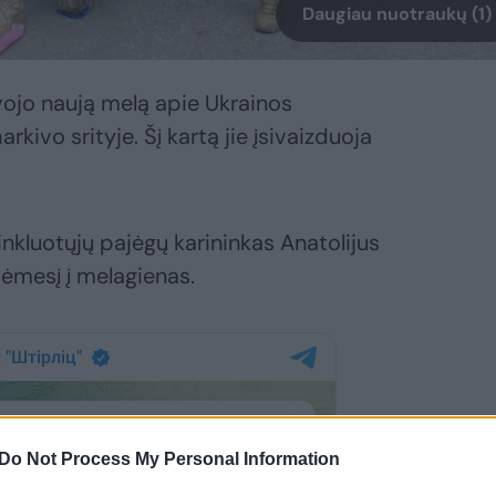
Daugiau nuotraukų (1)
vojo naują melą apie Ukrainos
ivo srityje. Šį kartą jie įsivaizduoja
ginkluotųjų pajėgų karininkas Anatolijus
dėmesį į melagienas.
Do Not Process My Personal Information