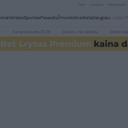
Orai
Lrytas.tv
Horoskopai
iena
Verslas
Sportas
Pasaulis
Žmonės
Sveikata
Daugiau
Lrytas 
e
Europos burės 2026
Gyvenu, ne skrolinu
Darbo ske