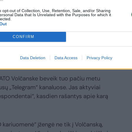
o opt-out of Collection, Use, Retention, Sale, and/or Sharing
ersonal Data that Is Unrelated with the Purposes for which it
lected.
Out
CONFIRM
Data Deletion
Data Access
Privacy Policy
ATO Volčanske beveik tuo pačiu metu
sų „Telegram“ kanaluose. Jas aktyviai
espondentai“, kasdien rašantys apie karą
kariuomenė“ įžengė ne tik į Volčanską,