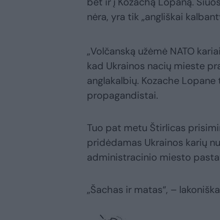
bet ir į Kozachą Lopaną. Šiuo
nėra, yra tik „angliškai kalbant
„Volčanską užėmė NATO kariai. 
kad Ukrainos nacių mieste pra
anglakalbių. Kozache Lopane to
propagandistai.
Tuo pat metu Štirlicas prisimin
pridėdamas Ukrainos karių nu
administracinio miesto pasta
„Šachas ir matas“, – lakonišk