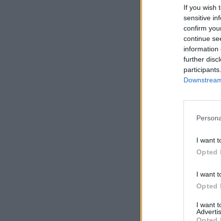
If you wish 
sensitive in
confirm you
continue se
information 
further disc
participants
Downstream 
Persona
I want t
Opted 
I want t
Opted 
I want 
Advertis
Opted 