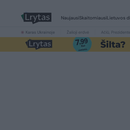
Naujausi
Skaitomiausi
Lietuvos d
Karas Ukrainoje
Žalioji erdvė
Ačiū, Prezident