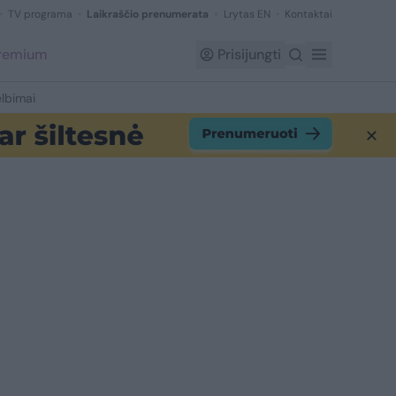
TV programa
Laikraščio prenumerata
Lrytas EN
Kontaktai
Premium
Prisijungti
lbimai