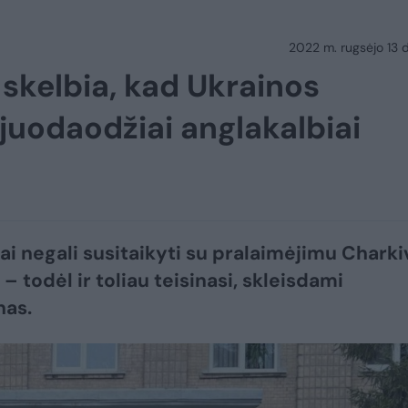
2022 m. rugsėjo 13 d.
 skelbia, kad Ukrainos
juodaodžiai anglakalbiai
i negali susitaikyti su pralaimėjimu Charki
– todėl ir toliau teisinasi, skleisdami
nas.