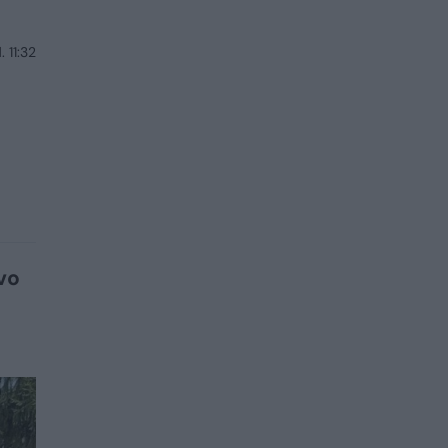
 11:32
vo