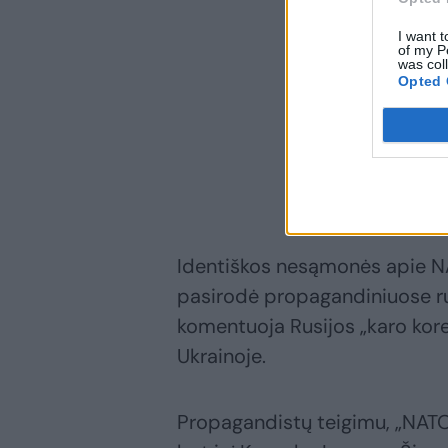
I want t
of my P
was col
Opted 
Identiškos nesąmonės apie N
pasirodė propagandiniuose ru
komentuoja Rusijos „karo kor
Ukrainoje.
Propagandistų teigimu, „NATO 