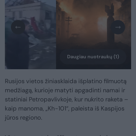
Daugiau nuotraukų (1)
Rusijos vietos žiniasklaida išplatino filmuotą
medžiagą, kurioje matyti apgadinti namai ir
statiniai Petropavlivkoje, kur nukrito raketa –
kaip manoma, „Kh-101“, paleista iš Kaspijos
jūros regiono.