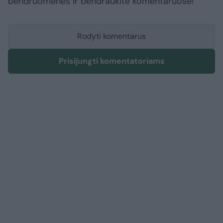
bendruomenės ir bendraukite komentaruose!
Rodyti komentarus
Prisijungti komentatoriams