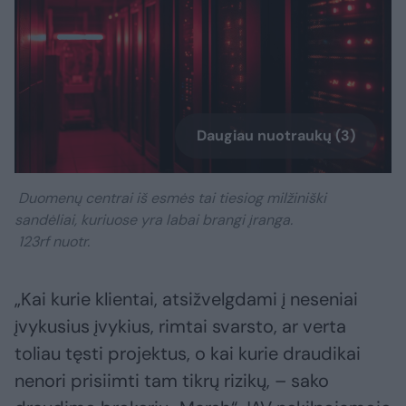
Daugiau nuotraukų (3)
Duomenų centrai iš esmės tai tiesiog milžiniški
sandėliai, kuriuose yra labai brangi įranga.
123rf nuotr.
„Kai kurie klientai, atsižvelgdami į neseniai
įvykusius įvykius, rimtai svarsto, ar verta
toliau tęsti projektus, o kai kurie draudikai
nenori prisiimti tam tikrų rizikų, – sako