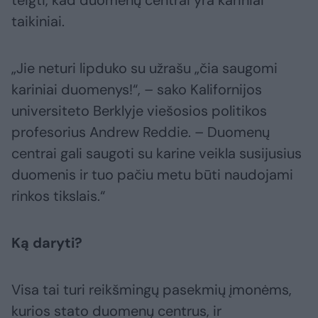
teigti, kad duomenų centrai yra kariniai
taikiniai.
„Jie neturi lipduko su užrašu „čia saugomi
kariniai duomenys!“, – sako Kalifornijos
universiteto Berklyje viešosios politikos
profesorius Andrew Reddie. – Duomenų
centrai gali saugoti su karine veikla susijusius
duomenis ir tuo pačiu metu būti naudojami
rinkos tikslais.“
Ką daryti?
Visa tai turi reikšmingų pasekmių įmonėms,
kurios stato duomenų centrus, ir