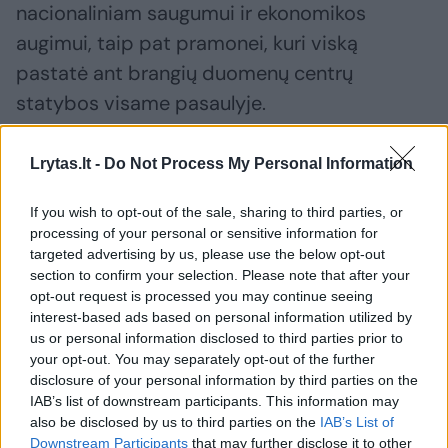
nacionaliniam saugumui ir ekonomikos
augimui, taip pat pramonei, kuri viską
pastatė ant brangių duomenų centrų
statybos visame pasaulyje.
Lrytas.lt -
Do Not Process My Personal Information
Dirbtinis intelektas karyboje: ar mašina
galės savarankiškai priimti sprendimą
If you wish to opt-out of the sale, sharing to third parties, or
naikinti priešą?
processing of your personal or sensitive information for
targeted advertising by us, please use the below opt-out
section to confirm your selection. Please note that after your
opt-out request is processed you may continue seeing
interest-based ads based on personal information utilized by
us or personal information disclosed to third parties prior to
your opt-out. You may separately opt-out of the further
disclosure of your personal information by third parties on the
IAB’s list of downstream participants. This information may
also be disclosed by us to third parties on the
IAB’s List of
Downstream Participants
that may further disclose it to other