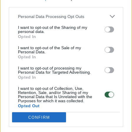
third parties.
Personal Data Processing Opt Outs
I want to opt-out of the Sharing of my
Naujas karo frontas
personal data.
Opted In
I want to opt-out of the Sale of my
Iranas ir Jungtinės Valstijos užpuolė
Personal Data.
Opted In
mažiausiai penkis duomenų centrus Persijos
įlankos regione – jau įskaičiuojant ir antrąjį
I want to opt-out of processing my
Personal Data for Targeted Advertising.
Irano raketų išpuolį prieš „Amazon“ duomenų
Opted In
centrą Bahreine praėjusio mėnesio
I want to opt-out of Collection, Use,
Retention, Sale, and/or Sharing of my
pabaigoje. „Amazon“ atsisakė komentuoti,
Personal Data that Is Unrelated with the
Purposes for which it was collected.
tačiau jos „Amazon Web Services“ (AWS)
Opted Out
valdymo duomenyse matyti, kad regione
CONFIRM
sutrikimai tęsiasi nuo pirmojo balandžio 30
d. išpuolio, o palydovinės nuotraukos rodo