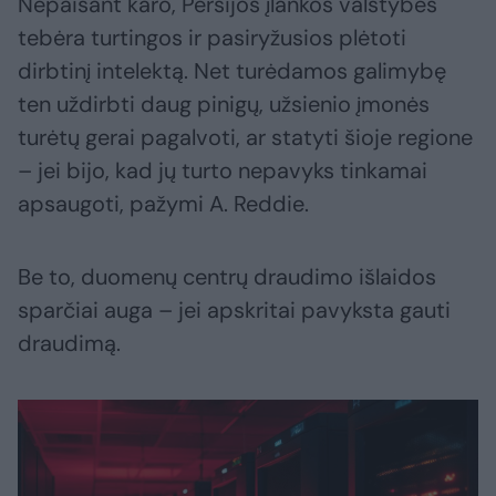
Nepaisant karo, Persijos įlankos valstybės
tebėra turtingos ir pasiryžusios plėtoti
dirbtinį intelektą. Net turėdamos galimybę
ten uždirbti daug pinigų, užsienio įmonės
turėtų gerai pagalvoti, ar statyti šioje regione
– jei bijo, kad jų turto nepavyks tinkamai
apsaugoti, pažymi A. Reddie.
Be to, duomenų centrų draudimo išlaidos
sparčiai auga – jei apskritai pavyksta gauti
draudimą.