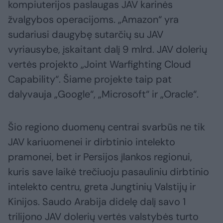
kompiuterijos paslaugas JAV karinės
žvalgybos operacijoms. „Amazon“ yra
sudariusi daugybę sutarčių su JAV
vyriausybe, įskaitant dalį 9 mlrd. JAV dolerių
vertės projekto „Joint Warfighting Cloud
Capability“. Šiame projekte taip pat
dalyvauja „Google“, „Microsoft“ ir „Oracle“.
Šio regiono duomenų centrai svarbūs ne tik
JAV kariuomenei ir dirbtinio intelekto
pramonei, bet ir Persijos įlankos regionui,
kuris save laikė trečiuoju pasauliniu dirbtinio
intelekto centru, greta Jungtinių Valstijų ir
Kinijos. Saudo Arabija didelę dalį savo 1
trilijono JAV dolerių vertės valstybės turto