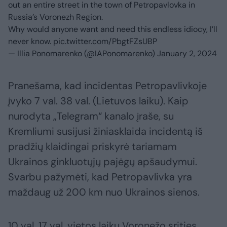
out an entire street in the town of Petropavlovka in
Russia’s Voronezh Region.
Why would anyone want and need this endless idiocy, I’ll
never know.
pic.twitter.com/PbgtFZsUBP
— Illia Ponomarenko (@IAPonomarenko)
January 2, 2024
Pranešama, kad incidentas Petropavlivkoje
įvyko 7 val. 38 val. (Lietuvos laiku). Kaip
nurodyta „Telegram“ kanalo įraše, su
Kremliumi susijusi žiniasklaida incidentą iš
pradžių klaidingai priskyrė tariamam
Ukrainos ginkluotųjų pajėgų apšaudymui.
Svarbu pažymėti, kad Petropavlivka yra
maždaug už 200 km nuo Ukrainos sienos.
10 val. 17 val. vietos laiku Voronežo srities