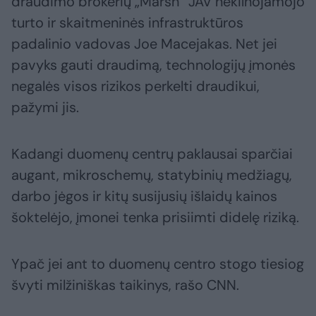
draudimo brokerių „Marsh“ JAV nekilnojamojo
turto ir skaitmeninės infrastruktūros
padalinio vadovas Joe Macejakas. Net jei
pavyks gauti draudimą, technologijų įmonės
negalės visos rizikos perkelti draudikui,
pažymi jis.
Kadangi duomenų centrų paklausai sparčiai
augant, mikroschemų, statybinių medžiagų,
darbo jėgos ir kitų susijusių išlaidų kainos
šoktelėjo, įmonei tenka prisiimti didelę riziką.
Ypač jei ant to duomenų centro stogo tiesiog
švyti milžiniškas taikinys, rašo CNN.