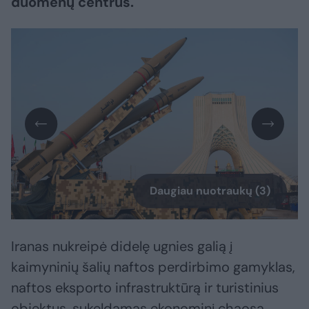
duomenų centrus.
Daugiau nuotraukų (3)
Iranas nukreipė didelę ugnies galią į
kaimyninių šalių naftos perdirbimo gamyklas,
naftos eksporto infrastruktūrą ir turistinius
objektus, sukeldamas ekonominį chaosą