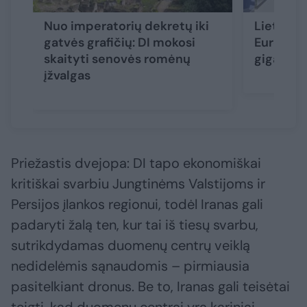
Nuo imperatorių dekretų iki
Lietuva i
gatvės grafičių: DI mokosi
Europos 
skaityti senovės romėnų
gigagam
įžvalgas
Priežastis dvejopa: DI tapo ekonomiškai
kritiškai svarbiu Jungtinėms Valstijoms ir
Persijos įlankos regionui, todėl Iranas gali
padaryti žalą ten, kur tai iš tiesų svarbu,
sutrikdydamas duomenų centrų veiklą
nedidelėmis sąnaudomis – pirmiausia
pasitelkiant dronus. Be to, Iranas gali teisėtai