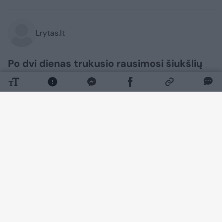
Lrytas.lt
Po dvi dienas trukusio rausimosi šiukšlių
kalnuose, loterijos dalyvė galiausiai
atgavo savo pradingusį laimingąjį bilietą,
kurio vertė 1 000 389 eurai.