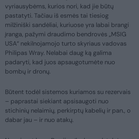
vyriausybėms, kurios nori, kad jie būtų
pastatyti. Tačiau iš esmės tai tiesiog
milžiniški sandėliai, kuriuose yra labai brangi
įranga, pažymi draudimo bendrovės „MSIG
USA“ nekilnojamojo turto skyriaus vadovas
Philipas Wray. Nelabai daug ką galima
padaryti, kad juos apsaugotumėte nuo
bombų ir dronų.
Būtent todėl sistemos kuriamos su rezervais
– paprastai siekiant apsisaugoti nuo
stichinių nelaimių, perkirptų kabelių ir pan., o
dabar jau – ir nuo atakų.