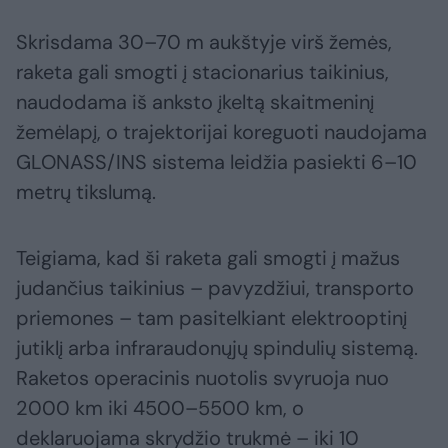
Skrisdama 30–70 m aukštyje virš žemės,
raketa gali smogti į stacionarius taikinius,
naudodama iš anksto įkeltą skaitmeninį
žemėlapį, o trajektorijai koreguoti naudojama
GLONASS/INS sistema leidžia pasiekti 6–10
metrų tikslumą.
Teigiama, kad ši raketa gali smogti į mažus
judančius taikinius – pavyzdžiui, transporto
priemones – tam pasitelkiant elektrooptinį
jutiklį arba infraraudonųjų spindulių sistemą.
Raketos operacinis nuotolis svyruoja nuo
2000 km iki 4500–5500 km, o
deklaruojama skrydžio trukmė – iki 10