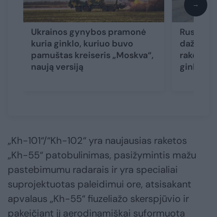
→
Ukrainos gynybos pramonė
Rusijos o
kuria ginklo, kuriuo buvo
dažnai n
pamuštas kreiseris „Moskva“,
raketa ap
naują versiją
ginklus s
„Kh-101“/“Kh-102“ yra naujausias raketos
„Kh-55“ patobulinimas, pasižymintis mažu
pastebimumu radarais ir yra specialiai
suprojektuotas paleidimui ore, atsisakant
apvalaus „Kh-55“ fiuzeliažo skerspjūvio ir
pakeičiant jį aerodinamiškai suformuota