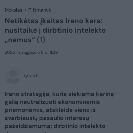
Mokslas ir IT
Išmanyk
Netikėtas įkaitas Irano kare:
nusitaikė į dirbtinio intelekto
„namus“
(1)
2026 m. rugpjūčio 8 d. 11:29
Lrytas.lt
Irano strategija, kuria siekiama karinę
galią neutralizuoti ekonominėmis
priemonėmis, atskleidė vieno iš
svarbiausių pasaulio interesų
pažeidžiamumą: dirbtinio intelekto