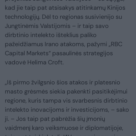
kad jie taip pat atsisakys atitinkamų Kinijos
technologijų. Dėl to regionas susivienijo su
Jungtinėmis Valstijomis – ir taip savo
dirbtinio intelekto išteklius paliko
pažeidžiamus Irano atakoms, pažymi „RBC
Capital Markets“ pasaulinės strategijos
vadovė Helima Croft.
„Iš pirmo žvilgsnio šios atakos ir platesnio
masto grėsmės siekia pakenkti pasitikėjimui
regione, kuris tampa vis svarbesnis dirbtinio
intelekto inovacijoms ir investicijoms, – sako
ji. – Jos taip pat pabrėžia šių įmonių
vaidmenį karo veiksmuose ir diplomatijoje,