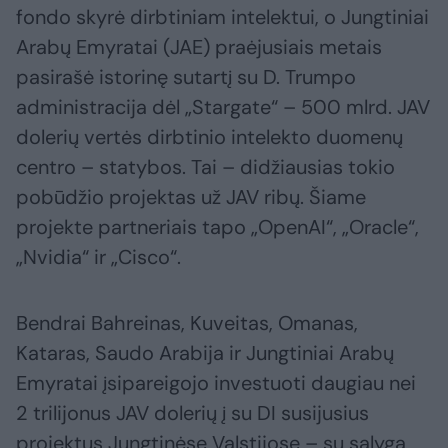
fondo skyrė dirbtiniam intelektui, o Jungtiniai
Arabų Emyratai (JAE) praėjusiais metais
pasirašė istorinę sutartį su D. Trumpo
administracija dėl „Stargate“ – 500 mlrd. JAV
dolerių vertės dirbtinio intelekto duomenų
centro – statybos. Tai – didžiausias tokio
pobūdžio projektas už JAV ribų. Šiame
projekte partneriais tapo „OpenAI“, „Oracle“,
„Nvidia“ ir „Cisco“.
Bendrai Bahreinas, Kuveitas, Omanas,
Kataras, Saudo Arabija ir Jungtiniai Arabų
Emyratai įsipareigojo investuoti daugiau nei
2 trilijonus JAV dolerių į su DI susijusius
projektus Jungtinėse Valstijose – su sąlyga,