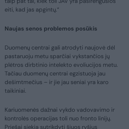
taip pat tai, kiek toli JAV yra pasirengusios
eiti, kad jas apgintų.“
Naujas senos problemos posūkis
Duomenų centrai gali atrodyti naujovė dėl
pastaruoju metu sparčiai vykstančios jų
plėtros dirbtinio intelekto evoliucijos metu.
Tačiau duomenų centrai egzistuoja jau
dešimtmečius – ir jie jau seniai yra karo
taikiniai.
Kariuomenės dažnai vykdo vadovavimo ir
kontrolės operacijas toli nuo fronto linijų.
Priešai siekia sutrikdyti šiuos ryšius