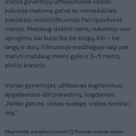
Vietos gyventojų užfiksuotuose vaizdo
įrašuose matoma gatvė su vienaukščiais
pastatais neidentifikuotoje Petropavlivkos
vietoje. Maždaug dešimt namų nukentėjo nuo
sprogimo, kai kurie liko be stogų, kiti – be
langų ir durų. Filmuotoje medžiagoje taip pat
matyti maždaug metro gylio ir 3–5 metrų
pločio krateris.
Vienas gyventojas, užfiksavęs sugriovimus,
apgailestavo dėl praradimų, teigdamas:
„Neliko gatvės, viskas sudegė, viskas išnešta į
orą.“
Meanwhile, a malfunctioned (?) Russian missile wipes