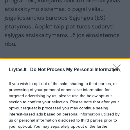
programėlių kūrėjams naudoti alternatyvias
atsiskaitymo sistemas, o pagal vėliau
įsigaliosiančius Europos Sąjungos (ES)
įstatymus „Apple“ taip pat turės sudaryti
sąlygas atsiskaitymams už jos ekosistemos
ribų.
Susiję straipsniai
Lrytas.lt -
Do Not Process My Personal Information
If you wish to opt-out of the sale, sharing to third parties, or
processing of your personal or sensitive information for
targeted advertising by us, please use the below opt-out
section to confirm your selection. Please note that after your
opt-out request is processed you may continue seeing
interest-based ads based on personal information utilized by
us or personal information disclosed to third parties prior to
your opt-out. You may separately opt-out of the further