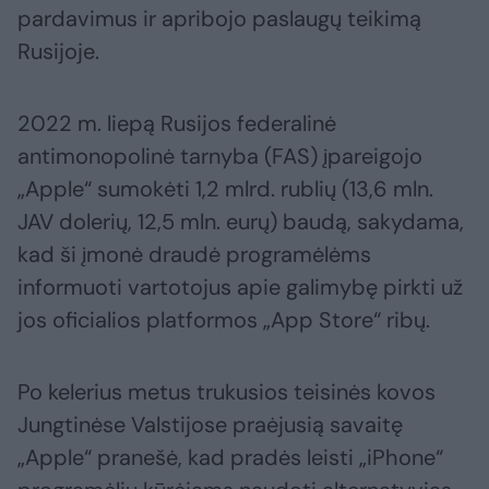
pardavimus ir apribojo paslaugų teikimą
Rusijoje.
2022 m. liepą Rusijos federalinė
antimonopolinė tarnyba (FAS) įpareigojo
„Apple“ sumokėti 1,2 mlrd. rublių (13,6 mln.
JAV dolerių, 12,5 mln. eurų) baudą, sakydama,
kad ši įmonė draudė programėlėms
informuoti vartotojus apie galimybę pirkti už
jos oficialios platformos „App Store“ ribų.
Po kelerius metus trukusios teisinės kovos
Jungtinėse Valstijose praėjusią savaitę
„Apple“ pranešė, kad pradės leisti „iPhone“