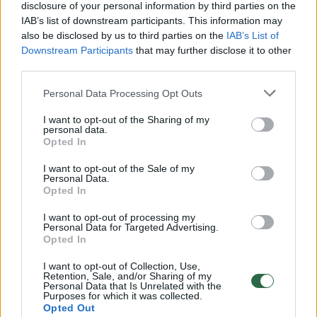
disclosure of your personal information by third parties on the
IAB’s list of downstream participants. This information may
„Apple“ iš savo naujausių
„Epic“ p
also be disclosed by us to third parties on the
IAB’s List of
išmaniųjų laikrodžių ketina
byla pri
Downstream Participants
that may further disclose it to other
pašalinti vieną svarbią
„pralaim
third parties.
funkciją
Personal Data Processing Opt Outs
I want to opt-out of the Sharing of my
personal data.
Opted In
Praėjusiais metais Rusijos teismas atmetė
I want to opt-out of the Sale of my
Personal Data.
„Apple“ skundą dėl šios baudos.
Opted In
I want to opt-out of processing my
Personal Data for Targeted Advertising.
„2024 m. sausio 19 d. „Apple“ sumokėjo
Opted In
baudą. Lėšos buvo pervestos į Rusijos
I want to opt-out of Collection, Use,
Retention, Sale, and/or Sharing of my
Federacijos biudžetą“, – pirmadienį
Personal Data that Is Unrelated with the
Purposes for which it was collected.
pareiškime nurodė FAS.
Opted Out