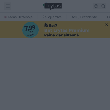
Karas Ukrainoje
Žalioji erdvė
Ačiū, Prezidente
E