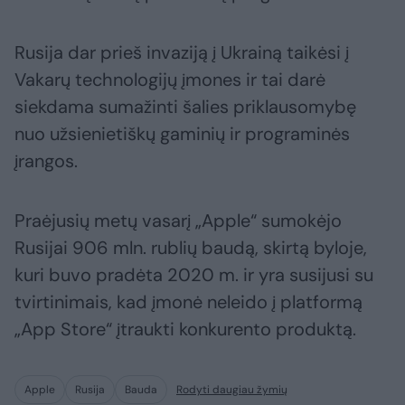
Rusija dar prieš invaziją į Ukrainą taikėsi į
Vakarų technologijų įmones ir tai darė
siekdama sumažinti šalies priklausomybę
nuo užsienietiškų gaminių ir programinės
įrangos.
Praėjusių metų vasarį „Apple“ sumokėjo
Rusijai 906 mln. rublių baudą, skirtą byloje,
kuri buvo pradėta 2020 m. ir yra susijusi su
tvirtinimais, kad įmonė neleido į platformą
„App Store“ įtraukti konkurento produktą.
Apple
Rusija
Bauda
Rodyti daugiau žymių