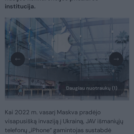
institucija.
Daugiau nuotraukų (1)
Kai 2022 m. vasarį Maskva pradėjo
visapusišką invaziją į Ukrainą, JAV išmaniųjų
telefonų „iPhone“ gamintojas sustabdė