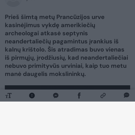
Prieš šimtą metų Prancūzijos urve
kasinėjimus vykdę amerikiečių
archeologai atkasė septynis
neandertaliečių pagamintus įrankius iš
kalnų krištolo. Šis atradimas buvo vienas
iš pirmųjų, įrodžiusių, kad neandertaliečiai
nebuvo primityvūs urviniai, kaip tuo metu
manė daugelis mokslininkų.