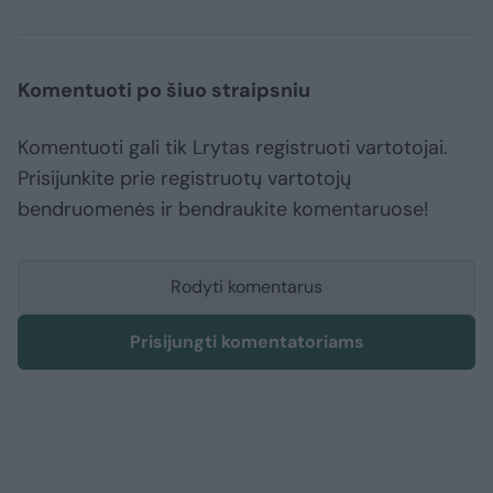
Komentuoti po šiuo straipsniu
Komentuoti gali tik Lrytas registruoti vartotojai.
Prisijunkite prie registruotų vartotojų
bendruomenės ir bendraukite komentaruose!
Rodyti komentarus
Prisijungti komentatoriams