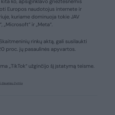
 kita ko, apsiginklavo griežtesnėmis
oti Europos naudotojus internete ir
riuje, kuriame dominuoja tokie JAV
“, „Microsoft“ ir „Meta“.
kaitmeninių rinkų aktą, gali susilaukti
 20 proc. jų pasaulinės apyvartos.
ma „TikTok“ užginčijo šį įstatymą teisme.
i daugiau žymių