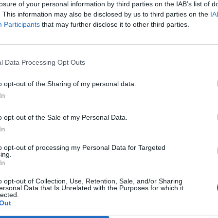
losure of your personal information by third parties on the IAB’s list of
. This information may also be disclosed by us to third parties on the
IA
Participants
that may further disclose it to other third parties.
anešime „Apple“ nurodė, kad
ūrė „privatumo ir saugumo grėsmių“, tad
l Data Processing Opt Outs
os priemones, kad galėtų sumažinti jų
 mokėjimų apdorojimo metodai ir
o opt-out of the Sharing of my personal data.
ia naujas galimybes, susijusias su
In
 sukčiavimu bei neteisėtu ir žalingu
o opt-out of the Sale of my Personal Data.
In
to opt-out of processing my Personal Data for Targeted
ing.
In
o opt-out of Collection, Use, Retention, Sale, and/or Sharing
ersonal Data that Is Unrelated with the Purposes for which it
lected.
Out