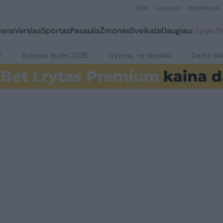
Orai
Lrytas.tv
Horoskopai
iena
Verslas
Sportas
Pasaulis
Žmonės
Sveikata
Daugiau
Lrytas 
e
Europos burės 2026
Gyvenu, ne skrolinu
Darbo ske