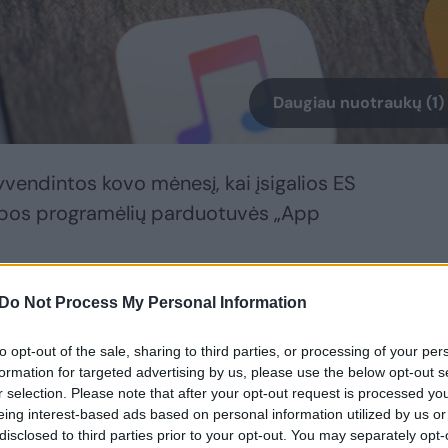
Daugiau nuotraukų (1)
yvendintos kovo mėnesį, kai įsigalios ES
ribos programėlių parduotuvės „App
Do Not Process My Personal Information
atsisiųsti programinę įrangą iš už „App
aujais mokėjimų apdorojimo metodais. Be
to opt-out of the sale, sharing to third parties, or processing of your per
galimybė atsisiųsti alternatyvią naršyklę
formation for targeted advertising by us, please use the below opt-out s
r selection. Please note that after your opt-out request is processed y
i“ naujausioje operacinės sistemos „iOS“
eing interest-based ads based on personal information utilized by us or
s reikėjo per nustatymus pakeisti
disclosed to third parties prior to your opt-out. You may separately opt-