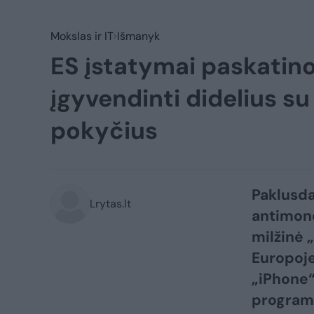
Mokslas ir IT
Išmanyk
ES įstatymai paskatin
įgyvendinti didelius su
pokyčius
Paklusd
Lrytas.lt
antimon
milžinė 
Europoje
„iPhone“
program