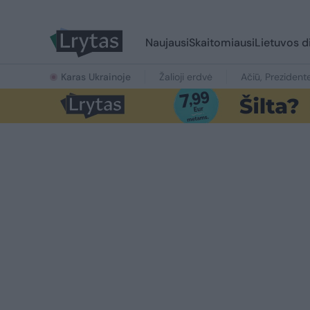
Naujausi
Skaitomiausi
Lietuvos d
Karas Ukrainoje
Žalioji erdvė
Ačiū, Prezident