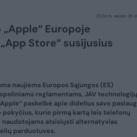
2024 m. sausio 26 d.
o „Apple“ Europoje
 „App Store“ susijusius
ama naujiems Europos Sąjungos (ES)
opoliniams reglamentams, JAV technologij
„Apple“ paskelbė apie didelius savo paslau
 pokyčius, kurie pirmą kartą leis telefonų
 naudotojams atsisiųsti alternatyvias
ėlių parduotuves.