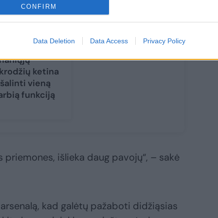
CONFIRM
pple“ iš savo
Data Deletion
Data Access
Privacy Policy
ujausių
maniųjų
ikrodžių ketina
šalinti vieną
arbią funkciją
os priemones, išlieka daug pavojų“, – sakė
 arsenalą, kad galėtų pažaboti didžiąsias