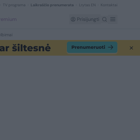
TV programa
Laikraščio prenumerata
Lrytas EN
Kontaktai
Premium
Prisijungti
lbimai