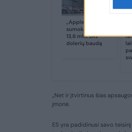
„Apple“
„A
sumokėjo Rusijai
na
13,6 mln. JAV
iš
dolerių baudą
la
pa
sv
„Net ir įtvirtinus šias apsaug
įmonė.
ES yra padidinusi savo teisinį