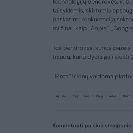
technologijų bendroves, ir, be
taisyklėmis, skirtomis apsaug
paskatinti konkurenciją sekto
milžinai, kaip „Apple“, „Google
Tos bendrovės, kurios pažeis S
baudų, kurių dydis gali siekti
„Meta“ ir kinų valdoma platfor
Apple
App Store
Programėlės
Rodyt
Komentuoti po šiuo straipsniu