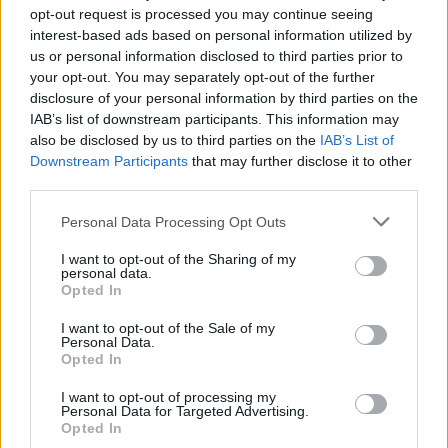
rinkinys, du varpeliai, kaulinių fleitų rinkinys,
opt-out request is processed you may continue seeing
interest-based ads based on personal information utilized by
taip pat apyrankės ir sijonai, dekoruoti šunų
us or personal information disclosed to third parties prior to
dantimis.
your opt-out. You may separately opt-out of the further
disclosure of your personal information by third parties on the
IAB’s list of downstream participants. This information may
Nurodoma, kad „aukšto statuso suaugęs
also be disclosed by us to third parties on the
IAB’s List of
Downstream Participants
that may further disclose it to other
vyras“ buvo palaidotas veidu žemyn – kas
third parties.
buvo įprasta to laikotarpio laidojimo
praktika. Kasinėjimai tebevyksta, todėl
Personal Data Processing Opt Outs
archeologai dar nėra tikri, ar kartu su šiuo
I want to opt-out of the Sharing of my
personal data.
vyru nebuvo palaidota ir daugiau asmenų.
Opted In
Šio laikotarpio kapuose po vyru dažnai
I want to opt-out of the Sale of my
palaidojama moteris ir kiti asmenys, kurie
Personal Data.
Opted In
„tarnaudavo kaip palydovai“ – todėl gali būti,
I want to opt-out of processing my
kad rastas vyras nėra vienintelis kape
Personal Data for Targeted Advertising.
Opted In
palaidotas asmuo.