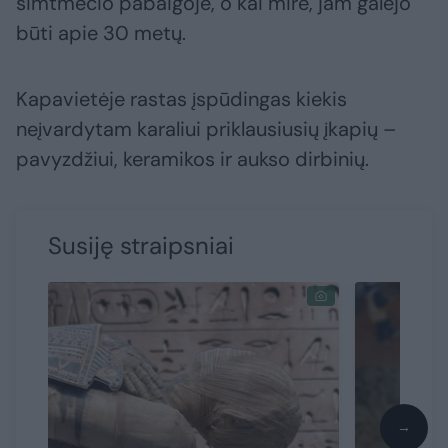
šimtmečio pabaigoje, o kai mirė, jam galėjo
būti apie 30 metų.
Kapavietėje rastas įspūdingas kiekis
neįvardytam karaliui priklausiusių įkapių –
pavyzdžiui, keramikos ir aukso dirbinių.
Susiję straipsniai
→