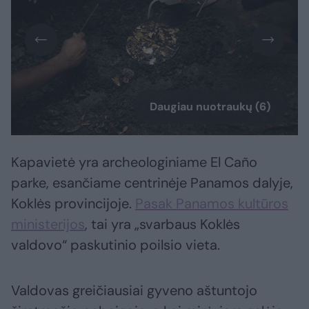
Daugiau nuotraukų (6)
Kapavietė yra archeologiniame El Caño
parke, esančiame centrinėje Panamos dalyje,
Koklės provincijoje.
Pasak Panamos kultūros
ministerijos
, tai yra „svarbaus Koklės
valdovo“ paskutinio poilsio vieta.
Valdovas greičiausiai gyveno aštuntojo