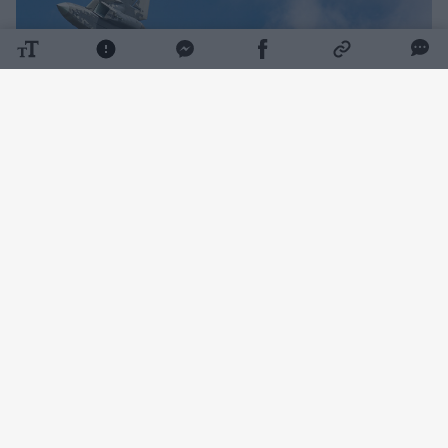
Daugiau nuotraukų (1)
„Su-57E“ yra eksportinė Rusijos
daugiafunkcinių naikintuvų „Su-57“ versija,
kurią sukūrė „Suchoj“ ir gamina lėktuvų
gamykla Komsomolske prie Amūro.
Indijos gynybos ministras Rajeshas Kumaras
Singhas apibūdino Indijoje pagal licenciją