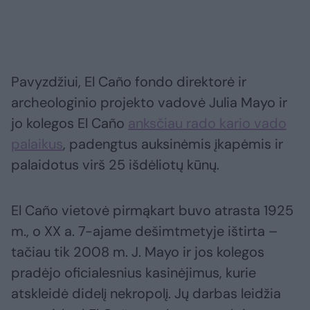
Pavyzdžiui, El Caño fondo direktorė ir
archeologinio projekto vadovė Julia Mayo ir
jo kolegos El Caño
anksčiau rado kario vado
palaikus
, padengtus auksinėmis įkapėmis ir
palaidotus virš 25 išdėliotų kūnų.
El Caño vietovė pirmąkart buvo atrasta 1925
m., o XX a. 7-ajame dešimtmetyje ištirta –
tačiau tik 2008 m. J. Mayo ir jos kolegos
pradėjo oficialesnius kasinėjimus, kurie
atskleidė didelį nekropolį. Jų darbas leidžia