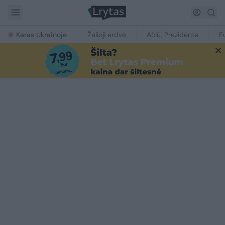
Karas Ukrainoje
Žalioji erdvė
Ačiū, Prezidente
E