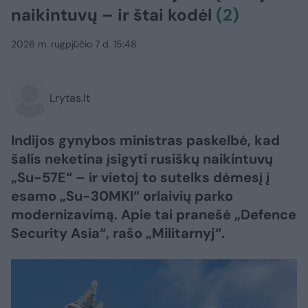
naikintuvų – ir štai kodėl
(2)
2026 m. rugpjūčio 7 d. 15:48
Lrytas.lt
Indijos gynybos ministras paskelbė, kad
šalis neketina įsigyti rusiškų naikintuvų
„Su-57E“ – ir vietoj to sutelks dėmesį į
esamo „Su-30MKI“ orlaivių parko
modernizavimą. Apie tai pranešė „Defence
Security Asia“, rašo „Militarnyj“.