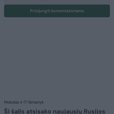
Prisijungti komentatoriams
Mokslas ir IT
Išmanyk
Ši šalis atsisako naujausių Rusijos