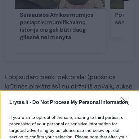
Seniausios Afrikos mumijos
Po nacion
paslaptis: mumifikavimo
senovinį
istorija čia gali būti daug
gilesnė nei manyta
Lobį sudaro penki pektoralai (puošnios
krūtinės plokštelės) du diržai iš apvalių aukso
karoliukų, keturios apyrankės, du auskarai,
Lrytas.lt -
Do Not Process My Personal Information
vaizduojantys vyrą ir moterį, dvigubas
krokodilo formos auskaras, karoliukų vėrinys,
If you wish to opt-out of the sale, sharing to third parties, or
penki auskarai, pagaminti iš kašaloto dantų,
processing of your personal or sensitive information for
targeted advertising by us, please use the below opt-out
padengtų auksu, apvalių auksinių plokštelių
section to confirm your selection. Please note that after your