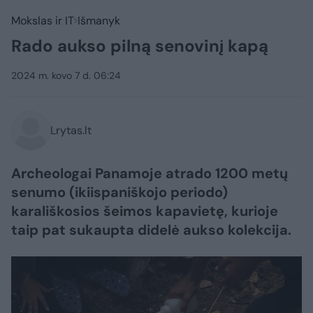
Mokslas ir IT
Išmanyk
Rado aukso pilną senovinį kapą
2024 m. kovo 7 d. 06:24
Lrytas.lt
Archeologai Panamoje atrado 1200 metų
senumo (ikiispaniškojo periodo)
karališkosios šeimos kapavietę, kurioje
taip pat sukaupta didelė aukso kolekcija.