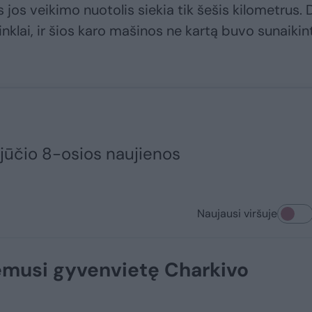
s jos veikimo nuotolis siekia tik šešis kilometrus. 
inklai, ir šios karo mašinos ne kartą buvo sunaikin
jūčio 8-osios naujienos
Naujausi viršuje
žėmusi gyvenvietę Charkivo