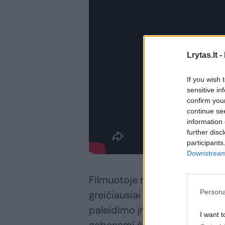
Lrytas.lt -
If you wish 
sensitive in
confirm you
continue se
information 
further disc
participants
Downstream 
Filmuotoje medžiagoje matyti,
Persona
greičiausiai Ukrainos pozicijų 
paleidimo įrenginį po to, kai į
I want t