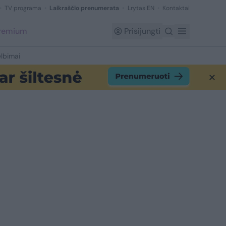
TV programa
Laikraščio prenumerata
Lrytas EN
Kontaktai
Premium
Prisijungti
lbimai