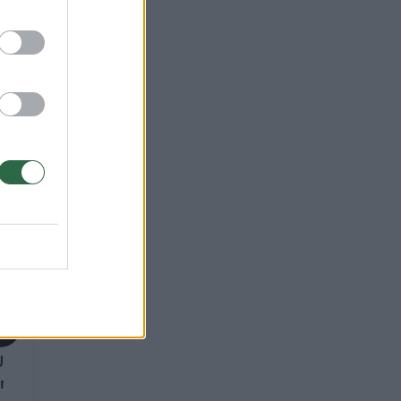
“
→
Parodė, kaip
Ukrainoje atrodo
mirties kelias“