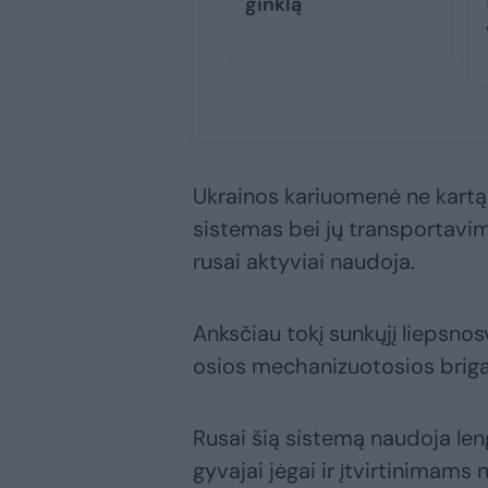
ginklą
Ukrainos kariuomenė ne kartą 
sistemas bei jų transportavi
rusai aktyviai naudoja.
Anksčiau tokį sunkųjį liepsnos
osios mechanizuotosios brig
Rusai šią sistemą naudoja l
gyvajai jėgai ir įtvirtinimams n