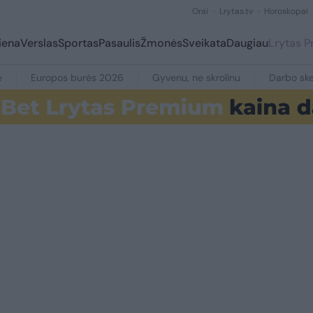
Orai
Lrytas.tv
Horoskopai
iena
Verslas
Sportas
Pasaulis
Žmonės
Sveikata
Daugiau
Lrytas 
e
Europos burės 2026
Gyvenu, ne skrolinu
Darbo ske