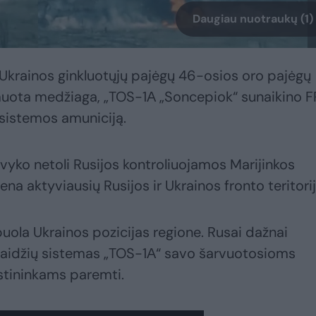
Daugiau nuotraukų (1)
 Ukrainos ginkluotųjų pajėgų 46-osios oro pajėgų
ilmuota medžiaga, „TOS-1А „Soncepiok“ sunaikino 
 sistemos amuniciją.
 įvyko netoli Rusijos kontroliuojamos Marijinkos
ena aktyviausių Rusijos ir Ukrainos fronto teritorij
puola Ukrainos pozicijas regione. Rusai dažnai
vaidžių sistemas „TOS-1А“ savo šarvuotosioms
stininkams paremti.