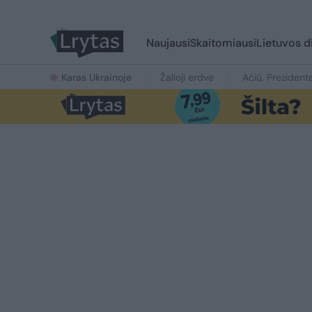
Naujausi
Skaitomiausi
Lietuvos d
Karas Ukrainoje
Žalioji erdvė
Ačiū, Prezident