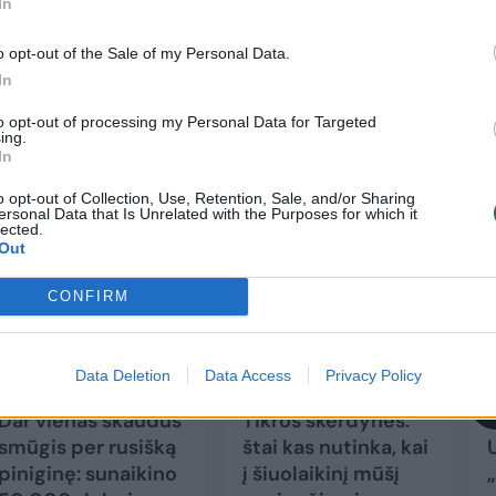
užpuolikai ketino panaudoti prieš ukrainiečius.
In
o opt-out of the Sale of my Personal Data.
 įrašo, okupantams nepavyko – „TOS-1A Soncepiok
In
iausiai kartu su jame buvusia įgula.
to opt-out of processing my Personal Data for Targeted
ing.
In
o opt-out of Collection, Use, Retention, Sale, and/or Sharing
ersonal Data that Is Unrelated with the Purposes for which it
lected.
Out
CONFIRM
Data Deletion
Data Access
Privacy Policy
Dar vienas skaudus
Tikros skerdynės:
smūgis per rusišką
štai kas nutinka, kai
piniginę: sunaikino
į šiuolaikinį mūšį
„