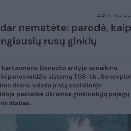
2024 m. kovo 12 d.
 dar nematėte: parodė, kai
ngiausių rusų ginklų
 kariuomenė Donecko srityje sunaikino
 liepsnosvaidžio sistemą TOS-1А „Soncepiok
imo dronu vaizdo įrašą socialinėje
aidoje paskelbė Ukrainos ginkluotųjų pajėgų
nis štabas.