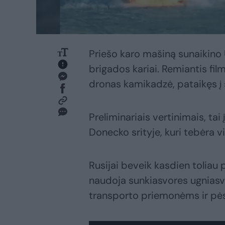
Priešo karo mašiną sunaikino
brigados kariai. Remiantis f
dronas kamikadzė, pataikęs į
Preliminariais vertinimais, tai
Donecko srityje, kuri tebėra vi
Rusijai beveik kasdien toliau 
naudoja sunkiasvores ugnias
transporto priemonėms ir pė