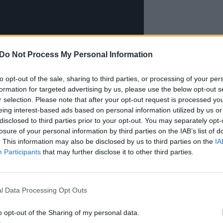
Do Not Process My Personal Information
to opt-out of the sale, sharing to third parties, or processing of your per
formation for targeted advertising by us, please use the below opt-out s
r selection. Please note that after your opt-out request is processed y
eing interest-based ads based on personal information utilized by us or
disclosed to third parties prior to your opt-out. You may separately opt-
losure of your personal information by third parties on the IAB’s list of
. This information may also be disclosed by us to third parties on the
IA
Participants
that may further disclose it to other third parties.
 kad rusų „TOS-1А Soncepiok“ judėjo keliu,
l Data Processing Opt Outs
link. Galingas sprogimas, visiškai sunaikinęs
 jį pataikė ukrainiečių FPV dronas, rodo, kad juo b
o opt-out of the Sharing of my personal data.