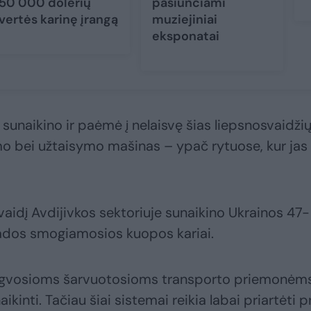
50 000 dolerių
pasiunčiami
vertės karinę įrangą
muziejiniai
eksponatai
sunaikino ir paėmė į nelaisvę šias liepsnosvaidži
mo bei užtaisymo mašinas – ypač rytuose, kur jas
vaidį Avdijivkos sektoriuje sunaikino Ukrainos 47-
ados smogiamosios kuopos kariai.
engvosioms šarvuotosioms transporto priemonėms
aikinti. Tačiau šiai sistemai reikia labai priartėti p