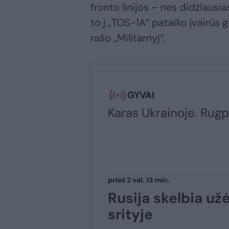
fronto linijos – nes didžiausia
to į „TOS-1A“ pataiko įvairūs g
rašo „Militarnyj“.
GYVAI
Karas Ukrainoje. Rugp
prieš 2 val. 13 min.
Rusija skelbia u
srityje