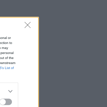
sonal or
ection to
ou may
 personal
out of the
 downstream
B’s List of
uvo