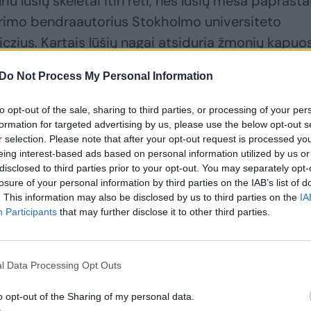
riu lūšių skeletai itin reti, nes lūšių mėsa paprasta
rimo bendraautorius Stokholmo universiteto
czius. Kartais lūšių nagai atsiduria žmonių kapuo
u nepažeistų skeletų pasitaiko retai.
Do Not Process My Personal Information
to opt-out of the sale, sharing to third parties, or processing of your per
formation for targeted advertising by us, please use the below opt-out s
r selection. Please note that after your opt-out request is processed y
eing interest-based ads based on personal information utilized by us or
disclosed to third parties prior to your opt-out. You may separately opt-
losure of your personal information by third parties on the IAB’s list of
. This information may also be disclosed by us to third parties on the
IA
Participants
that may further disclose it to other third parties.
Ukrainoje
Archeologai iki šiol
l Data Processing Opt Outs
aptiktuose
neturi paaiškinimo:
senoviniuose
viduramžių kape
o opt-out of the Sharing of my personal data.
kapuose galėjo būti
palaidotas ne