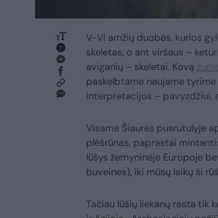
V-VI amžių duobės, kurios gyli
skeletas, o ant viršaus – ketu
aviganių – skeletai. Kovą
žurn
paskelbtame naujame tyrime 
interpretacijos – pavyzdžiui, 
Visame Šiaurės pusrutulyje ap
plėšrūnas, paprastai mintantis
lūšys žemyninėje Europoje bev
buveines), iki mūsų laikų ši rū
Tačiau lūšių liekanų rasta tik