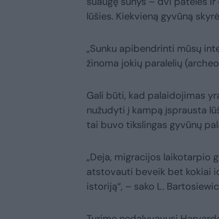
suaugę šunys – dvi patelės ir 
lūšies. Kiekvieną gyvūną sky
„Sunku apibendrinti mūsų inter
žinoma jokių paralelių (archeol
Gali būti, kad palaidojimas yr
nužudyti į kampą įsprausta lūši
tai buvo tikslingas gyvūnų pala
„Deja, migracijos laikotarpio
atstovauti beveik bet kokiai id
istoriją“, – sako L. Bartosiewic
Tyrime nedalyvavusi Harvardo