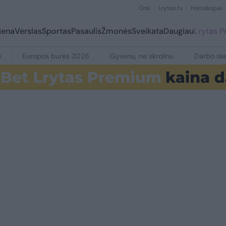
Orai
Lrytas.tv
Horoskopai
iena
Verslas
Sportas
Pasaulis
Žmonės
Sveikata
Daugiau
Lrytas 
e
Europos burės 2026
Gyvenu, ne skrolinu
Darbo ske