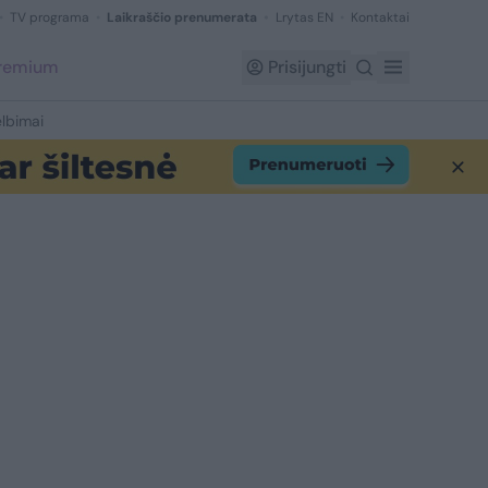
TV programa
Laikraščio prenumerata
Lrytas EN
Kontaktai
Premium
Prisijungti
lbimai