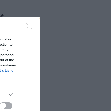
i
se,
sonal or
ection to
ou may
 personal
out of the
 downstream
B’s List of
→
Archeologai apie
radinį Lietuvos
kaimynystėje: to
dar nebuvome