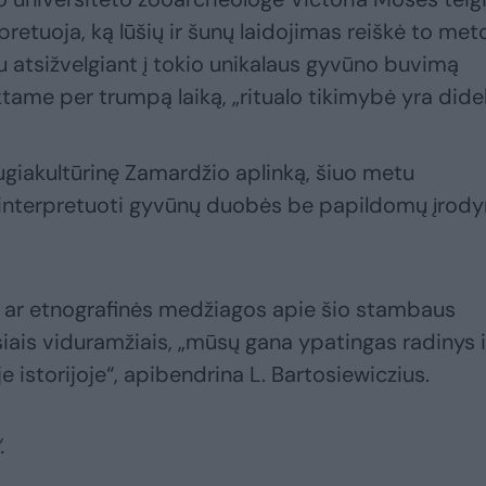
pretuoja, ką lūšių ir šunų laidojimas reiškė to met
 atsižvelgiant į tokio unikalaus gyvūno buvimą
tame per trumpą laiką, „ritualo tikimybė yra didel
giakultūrinę Zamardžio aplinką, šiuo metu
interpretuoti gyvūnų duobės be papildomų įrod
 ar etnografinės medžiagos apie šio stambaus
iais viduramžiais, „mūsų gana ypatingas radinys 
je istorijoje“, apibendrina L. Bartosiewiczius.
.