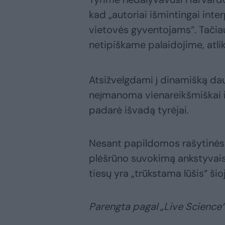
kad „autoriai išmintingai inter
vietovės gyventojams“. Tačiau
netipiškame palaidojime, atlik
Atsižvelgdami į dinamišką dau
neįmanoma vienareikšmiškai 
padarė išvadą tyrėjai.
Nesant papildomos rašytinės
plėšrūno suvokimą ankstyvais
tiesų yra „trūkstama lūšis“ šio
Parengta pagal „Live Science“