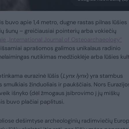
s buvo apie 1,4 metro, dugne rastas pilnas lūšies
rių šunų – greičiausiai pointerių arba vokiečių
ale „International Journal of Osteoarchaeology“
išsamiai aprašomos galimos unikalaus radinio
nelaimingas nutikimas medžioklėje arba lūšies kul
tinkama eurazinė lūšis (
Lynx lynx
) yra stambus
 smulkiais žinduoliais ir paukščiais. Nors Eurazijo
eik išnyko (dėl žmogaus įsibrovimo į jų miškų
šis buvo plačiai paplitusi.
 keliose dešimtyse archeologinių radimviečių Euro