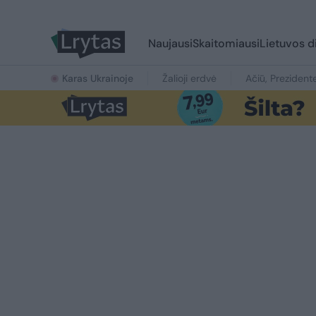
Naujausi
Skaitomiausi
Lietuvos d
Karas Ukrainoje
Žalioji erdvė
Ačiū, Prezident