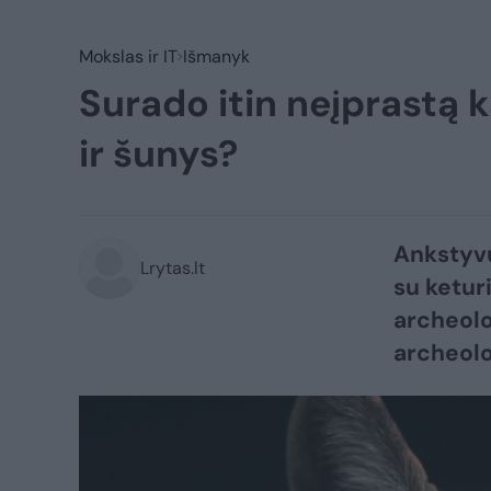
Mokslas ir IT
Išmanyk
Surado itin neįprastą k
ir šunys?
Ankstyvų
Lrytas.lt
su ketur
archeolo
archeolo