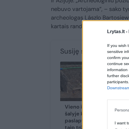
ir Azijoje. „Archeologiniu požiū
nebuvo vartojama“, – sako ty
archeologas Lászlo Bartosiewi
kartais randama kailių – tačia
Lrytas.lt -
If you wish 
Susiję straipsniai
sensitive in
confirm you
continue se
information 
further disc
participants
Downstream 
Vieno iš seniausių
Persona
šalyje kapų
paslaptis: kodėl čia
I want t
taip trūksta