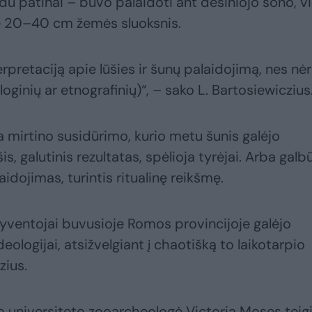
du patinai – buvo palaidoti ant dešiniojo šono, vi
rė 20–40 cm žemės sluoksnis.
pretaciją apie lūšies ir šunų palaidojimą, nes nė
oginių ar etnografinių)“, – sako L. Bartosiewiczius
a mirtino susidūrimo, kurio metu šunis galėjo
s, galutinis rezultatas, spėlioja tyrėjai. Arba galb
idojimas, turintis ritualinę reikšmę.
 gyventojai buvusioje Romos provincijoje galėjo
eologijai, atsižvelgiant į chaotišką to laikotarpio
zius.
 universiteto zooarcheologė Victoria Moses teigi