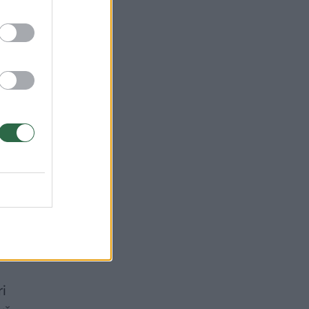
matę
 ir
 iš
i