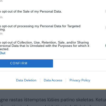
In
palaidoti kariai iš
žmogus
Baltijos šalių
o opt-out of the Sale of my Personal Data.
In
to opt-out of processing my Personal Data for Targeted
ing.
In
Kútvölgyi-dűlő vietovėje vakarų centrinėje
o opt-out of Collection, Use, Retention, Sale, and/or Sharing
ersonal Data that Is Unrelated with the Purposes for which it
anonijos teritorijoje. Paskutinis vietovės
lected.
Out
amas ankstyvaisiais viduramžiais, netrukus po
imo. Atrodo, kad Zamárdi tuo metu buvo nedidelė
CONFIRM
čiau joje aptiko dešimtis pastatų, duobių, šulinių
maistą gaudavo iš naminių gyvulių ir pasėlių, o ne
Data Deletion
Data Access
Privacy Policy
gne rastas ištemptas lūšies patino skeletas. Ketur