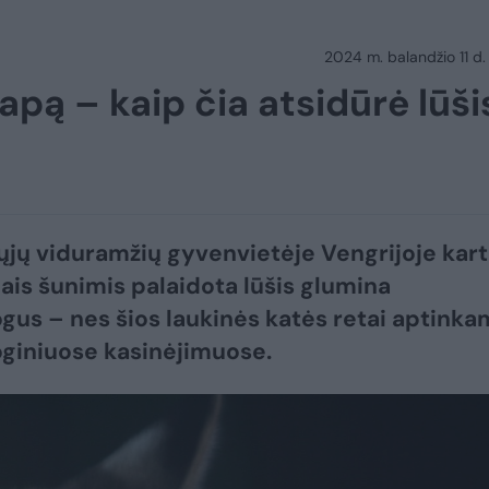
2024 m. balandžio 11 d.
apą – kaip čia atsidūrė lūši
jų viduramžių gyvenvietėje Vengrijoje kar
iais šunimis palaidota lūšis glumina
gus – nes šios laukinės katės retai aptink
giniuose kasinėjimuose.