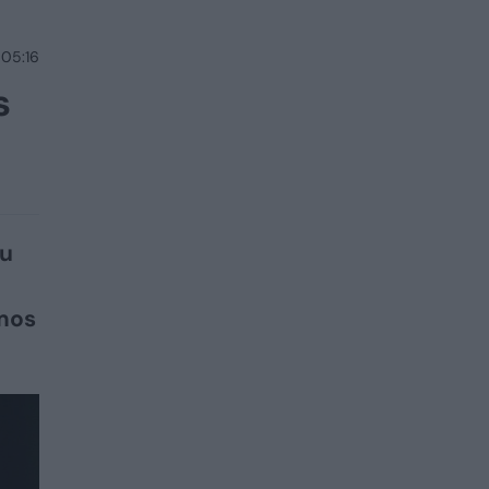
 05:16
s
tu
amos