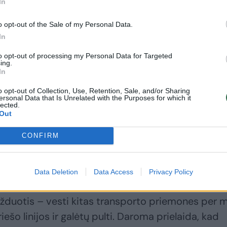
In
o opt-out of the Sale of my Personal Data.
In
alieka tik nedidelį plyšį priekyje, pro kurį įgula gal
to opt-out of processing my Personal Data for Targeted
ing.
a bokštelio ginklui pasisukti daugiau nei keliais
In
 Akivaizdūs savadarbių šarvų trūkumai verčia klausti
o opt-out of Collection, Use, Retention, Sale, and/or Sharing
ersonal Data that Is Unrelated with the Purposes for which it
orizuotųjų šaulių brigada?
lected.
Out
Mossas turi teoriją. Atrodo, kad vėžlinio tanko
CONFIRM
 rašo jis.
Data Deletion
Data Access
Privacy Policy
acher
) – tai plūgais aprūpinta inžinerinė transpor
užduotis – vesti kitas transporto priemones per 
riešo linijos ir galėtų pulti. Daroma prielaida, kad