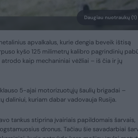
Daugiau nuotraukų (1)
metalinius apvalkalus, kurie dengia beveik ištisą
orpuso kyšo 125 milimetrų kalibro pagrindinių pab
 atrodo kaip mechaniniai vėžliai – iš čia ir jų
riklauso 5-ajai motorizuotųjų šaulių brigadai –
 daliniui, kuriam dabar vadovauja Rusija.
vo tankus stiprina įvairiais papildomais šarvais,
progstamuosius dronus. Tačiau šie savadarbiai šar