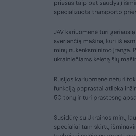
priešas taip pat šaudys į išmi
specializuota transporto priem
JAV kariuomenė turi geriausią
sveriančią mašiną, kuri iš esm
minų nukenksminimo įranga. P
ukrainiečiams keletą šių maši
Rusijos kariuomenė neturi tok
funkciją paprastai atlieka inž
50 tonų ir turi prastesnę aps
Susidūrę su Ukrainos minų lau
specialiai tam skirtų išminav
technikai galėjo nuspręsti pa