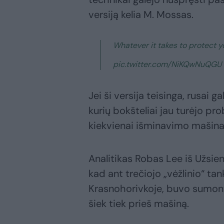
versiją kelia M. Mossas.
Whatever it takes to protect y
pic.twitter.com/NiKQwNuQGU —
Jei ši versija teisinga, rusai 
kurių bokšteliai jau turėjo pro
kiekvienai išminavimo mašinai
Analitikas Robas Lee iš Užsieni
kad ant trečiojo „vėžlinio“ ta
Krasnohorivkoje, buvo sumontu
šiek tiek prieš mašiną.