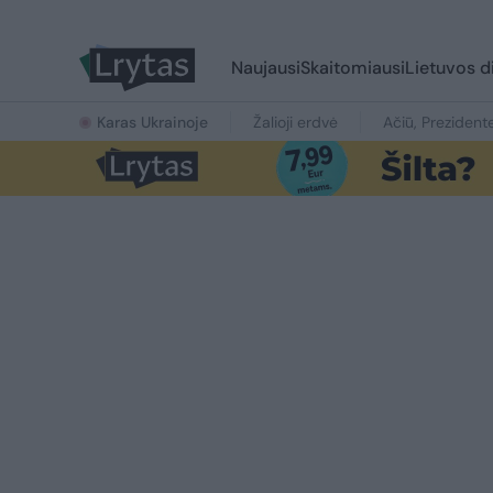
Naujausi
Skaitomiausi
Lietuvos d
Karas Ukrainoje
Žalioji erdvė
Ačiū, Prezident