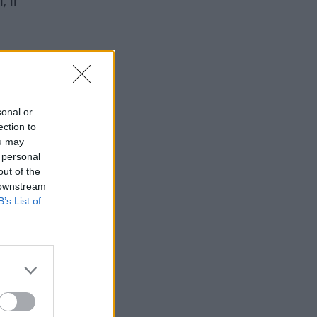
 ir
sonal or
ection to
ou may
 personal
out of the
 downstream
B’s List of
→
Atnaujindama
tankus Rusija „šovė
au į koją“ – tai jai
brangiai kainuos