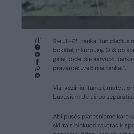
Šie „T-72“ tankai turi plačius 
bokštelį ir korpusą. O iš po k
galai, todėl šie šarvuoti tankai
pravardė: „vėžliniai tankai“.
Visi vėžliniai tankai, matyt, p
buvusiam Ukrainos separatistų
Abi pusės platesniame kare sa
skirtais blokuoti raketas ir s