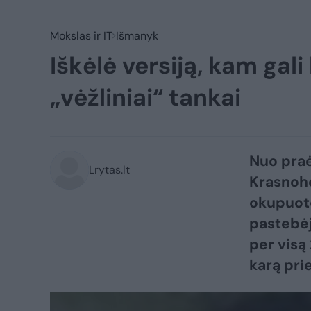
Mokslas ir IT
Išmanyk
Iškėlė versiją, kam gali 
„vėžliniai“ tankai
Nuo praė
Lrytas.lt
Krasnoho
okupuoto
pastebėj
per visą
karą pri