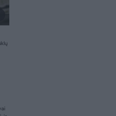
ūklų
vai