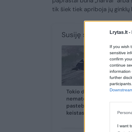
paprastai būna „narvai“ arba s
tik šiek tiek apriboja jų ginkl
Lrytas.lt -
Susiję straipsniai
If you wish 
sensitive in
confirm you
continue se
information 
further disc
participants
Downstream 
Tokio dar niekas
nematė: Ukrainoje
pastebėtas itin
keistas rusų tankas
Persona
I want t