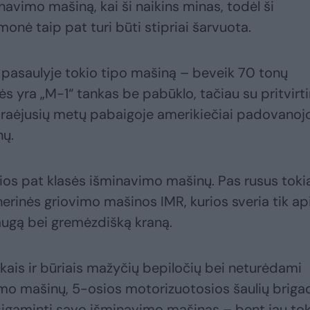
navimo mašiną, kai ši naikins minas, todėl ši
onė taip pat turi būti stipriai šarvuota.
 pasaulyje tokio tipo mašiną – beveik 70 tonų
ės yra „M-1“ tankas be pabūklo, tačiau su pritvirt
raėjusių metų pabaigoje amerikiečiai padovanoj
nų.
ios pat klasės išminavimo mašinų. Pas rusus toki
inerinės griovimo mašinos IMR, kurios sveria tik ap
augą bei gremėzdišką kraną.
kais ir būriais mažyčių bepiločių bei neturėdami
imo mašinų, 5-osios motorizuotosios šaulių briga
sigaminti savo išminavimo mašinas – bent jau tok