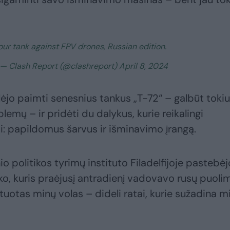
our tank against FPV drones, Russian edition.
 Clash Report (@clashreport) April 8, 2024
galėjo paimti senesnius tankus „T-72“ – galbūt tokiu
blemų – ir pridėti du dalykus, kurie reikalingi
: papildomus šarvus ir išminavimo įrangą.
o politikos tyrimų instituto Filadelfijoje pastebėj
nko, kuris praėjusį antradienį vadovavo rusų puoli
otas minų volas – dideli ratai, kurie sužadina m