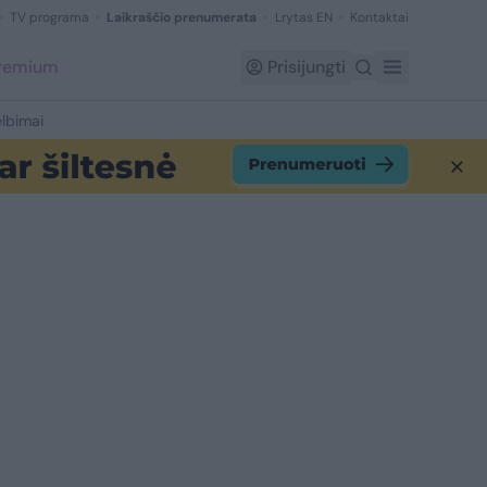
TV programa
Laikraščio prenumerata
Lrytas EN
Kontaktai
Premium
Prisijungti
lbimai