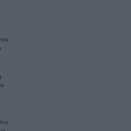
inta
o
ą
ie
dos
ią