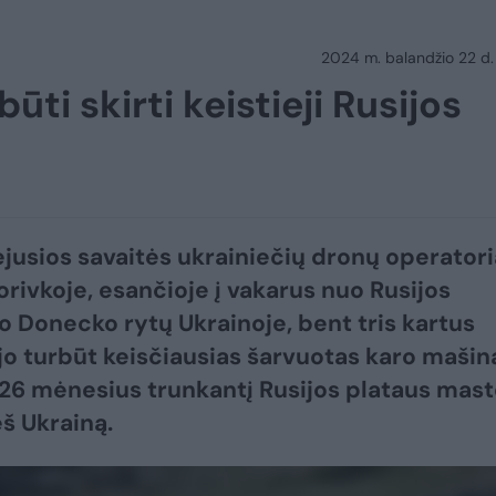
2024 m. balandžio 22 d.
būti skirti keistieji Rusijos
jusios savaitės ukrainiečių dronų operatori
rivkoje, esančioje į vakarus nuo Rusijos
 Donecko rytų Ukrainoje, bent tris kartus
o turbūt keisčiausias šarvuotas karo mašin
 26 mėnesius trunkantį Rusijos plataus mas
eš Ukrainą.