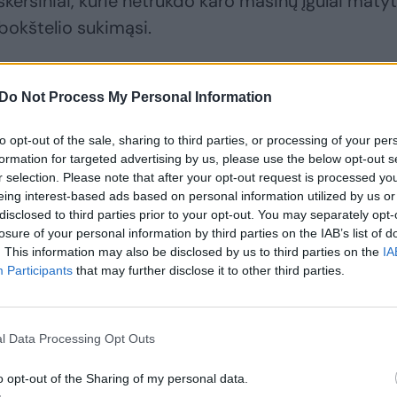
kersiniai, kurie netrukdo karo mašinų įgulai matyti,
ų bokštelio sukimąsi.
Do Not Process My Personal Information
to opt-out of the sale, sharing to third parties, or processing of your per
formation for targeted advertising by us, please use the below opt-out s
r selection. Please note that after your opt-out request is processed y
eing interest-based ads based on personal information utilized by us or
disclosed to third parties prior to your opt-out. You may separately opt-
losure of your personal information by third parties on the IAB’s list of
. This information may also be disclosed by us to third parties on the
IA
Participants
that may further disclose it to other third parties.
Išvengti smūgio
Ukrainoje vėl
nepavyko: nuo
pastebėtas itin
ukrainiečių
keistas rusų tankas
s
pasprukęs itin
l Data Processing Opt Outs
keistas rusų tankas
o opt-out of the Sharing of my personal data.
buvo sumedžiotas