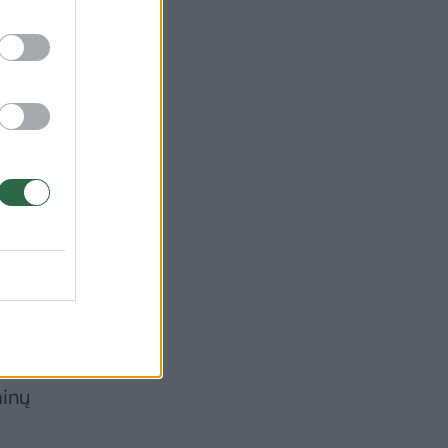
i
: ką
to
minų