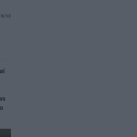
 16:58
ai
as
to