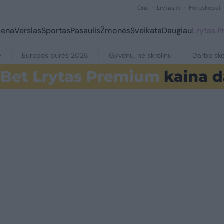
Orai
Lrytas.tv
Horoskopai
iena
Verslas
Sportas
Pasaulis
Žmonės
Sveikata
Daugiau
Lrytas 
e
Europos burės 2026
Gyvenu, ne skrolinu
Darbo ske