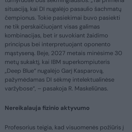
turnyruose bus sėkmingiausios. „Tai primena
situaciją, kai DI nugalėjo pasaulio šachmatų
čempionus. Tokie pasiekimai buvo pasiekti
ne tik perskaičiuojant visas galimas
kombinacijas, bet ir suvokiant žaidimo
principus bei interpretuojant oponento
mąstyseną. Beje, 2027 metais minėsime 30
metų sukaktį, kai IBM superkompiuteris
„Deep Blue“ nugalėjo Garį Kasparovą,
pažymėdamas DI sėkmę intelektualinėse
varžybose“, – pasakoja R. Maskeliūnas.
Nereikalauja fizinio aktyvumo
Profesorius teigia, kad visuomenės požiūris į