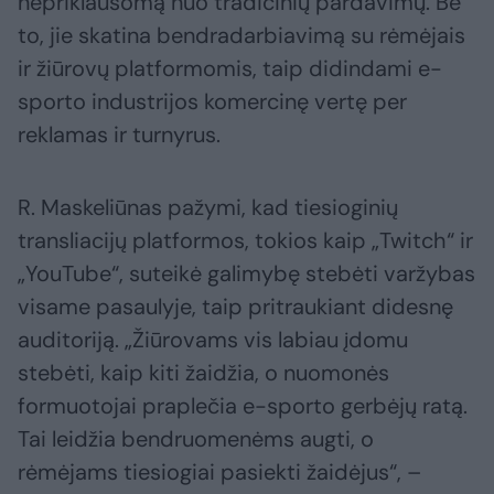
nepriklausomą nuo tradicinių pardavimų. Be
to, jie skatina bendradarbiavimą su rėmėjais
ir žiūrovų platformomis, taip didindami e-
sporto industrijos komercinę vertę per
reklamas ir turnyrus.
R. Maskeliūnas pažymi, kad tiesioginių
transliacijų platformos, tokios kaip „Twitch“ ir
„YouTube“, suteikė galimybę stebėti varžybas
visame pasaulyje, taip pritraukiant didesnę
auditoriją. „Žiūrovams vis labiau įdomu
stebėti, kaip kiti žaidžia, o nuomonės
formuotojai praplečia e-sporto gerbėjų ratą.
Tai leidžia bendruomenėms augti, o
rėmėjams tiesiogiai pasiekti žaidėjus“, –