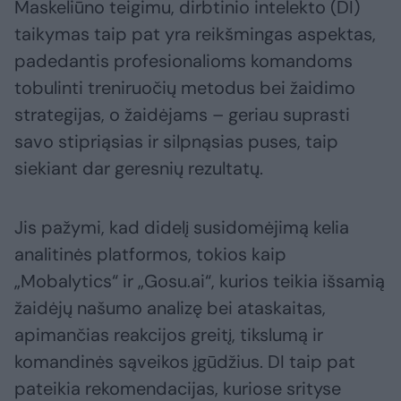
Maskeliūno teigimu, dirbtinio intelekto (DI)
taikymas taip pat yra reikšmingas aspektas,
padedantis profesionalioms komandoms
tobulinti treniruočių metodus bei žaidimo
strategijas, o žaidėjams – geriau suprasti
savo stipriąsias ir silpnąsias puses, taip
siekiant dar geresnių rezultatų.
Jis pažymi, kad didelį susidomėjimą kelia
analitinės platformos, tokios kaip
„Mobalytics“ ir „Gosu.ai“, kurios teikia išsamią
žaidėjų našumo analizę bei ataskaitas,
apimančias reakcijos greitį, tikslumą ir
komandinės sąveikos įgūdžius. DI taip pat
pateikia rekomendacijas, kuriose srityse