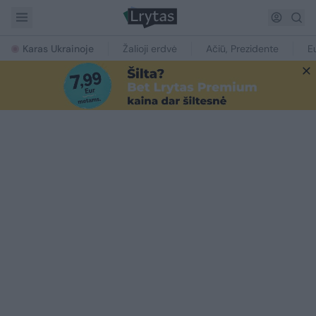
Karas Ukrainoje
Žalioji erdvė
Ačiū, Prezidente
E