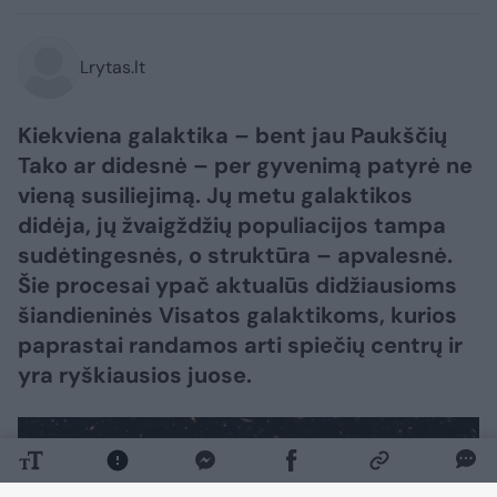
Lrytas.lt
Kiekviena galaktika – bent jau Paukščių
Tako ar didesnė – per gyvenimą patyrė ne
vieną susiliejimą. Jų metu galaktikos
didėja, jų žvaigždžių populiacijos tampa
sudėtingesnės, o struktūra – apvalesnė.
Šie procesai ypač aktualūs didžiausioms
šiandieninės Visatos galaktikoms, kurios
paprastai randamos arti spiečių centrų ir
yra ryškiausios juose.