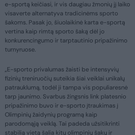
e-sportą keičiasi, ir vis daugiau žmonių jį laiko
visaverte alternatyva tradicinėms sporto
šakoms. Pasak jo, šiuolaikinė karta e-sportą
vertina kaip rimtą sporto šaką dėl jo
konkurencingumo ir tarptautinio pripažinimo
turnyruose.
„E-sporto privalumas žaisti be intensyvių
fizinių treniruočių suteikia šiai veiklai unikalų
patrauklumą, todėl ji tampa vis populiaresnė
tarp jaunimo. Svarbus žingsnis link platesnio
pripažinimo buvo ir e-sporto įtraukimas į
Olimpinių žaidynių programą kaip
parodomąją veiklą. Tai padeda užsitikrinti
stabilią vietą šalia kitų olimpinių šakų ir