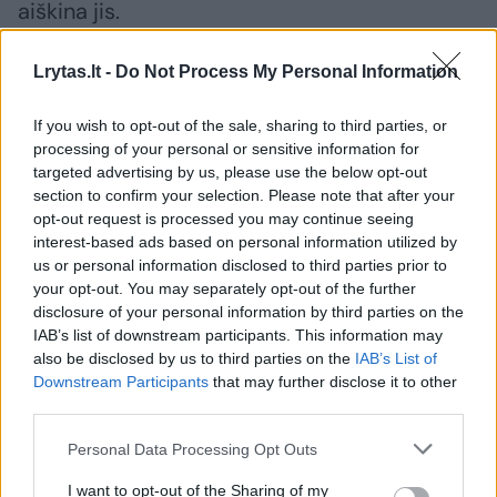
aiškina jis.
Lrytas.lt -
Do Not Process My Personal Information
Varžosi su DI valdomais priešininkais
If you wish to opt-out of the sale, sharing to third parties, or
processing of your personal or sensitive information for
Profesorius pasakoja, kad šiuo metu e-
targeted advertising by us, please use the below opt-out
sporto sektoriuje nei virtualios realybės (VR),
section to confirm your selection. Please note that after your
opt-out request is processed you may continue seeing
nei papildytos realybės (AR) technologijos
interest-based ads based on personal information utilized by
dar neužima lyderiaujančių pozicijų –
us or personal information disclosed to third parties prior to
populiariausi išlieka tradiciniai žaidimai. Vis
your opt-out. You may separately opt-out of the further
disclosure of your personal information by third parties on the
dėlto tikimasi, kad netolimoje ateityje šios
IAB’s list of downstream participants. This information may
inovacijos reikšmingai transformuos e-
also be disclosed by us to third parties on the
IAB’s List of
Downstream Participants
that may further disclose it to other
sporto kraštovaizdį.
third parties.
Personal Data Processing Opt Outs
VR technologijų taikymas vis dar kelia iššūkių,
I want to opt-out of the Sharing of my