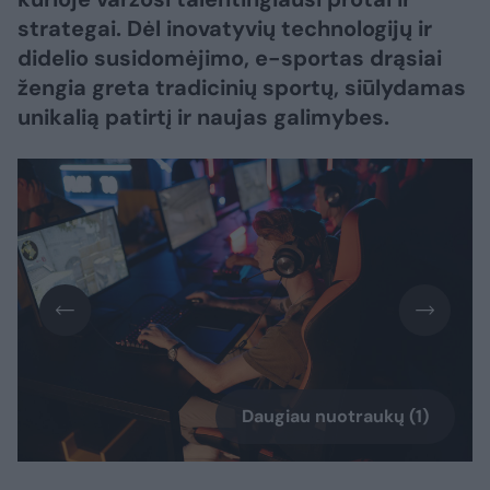
strategai. Dėl inovatyvių technologijų ir
didelio susidomėjimo, e-sportas drąsiai
žengia greta tradicinių sportų, siūlydamas
unikalią patirtį ir naujas galimybes.
Daugiau nuotraukų (1)