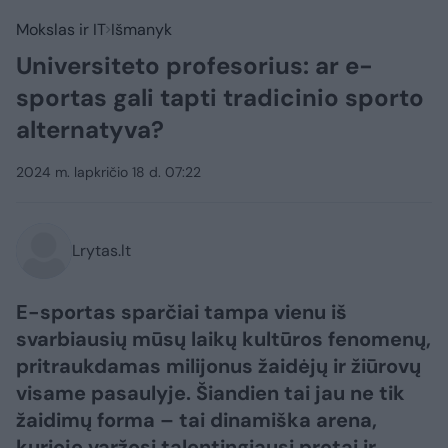
Mokslas ir IT
Išmanyk
Universiteto profesorius: ar e-
sportas gali tapti tradicinio sporto
alternatyva?
2024 m. lapkričio 18 d. 07:22
Lrytas.lt
E-sportas sparčiai tampa vienu iš
svarbiausių mūsų laikų kultūros fenomenų,
pritraukdamas milijonus žaidėjų ir žiūrovų
visame pasaulyje. Šiandien tai jau ne tik
žaidimų forma – tai dinamiška arena,
kurioje varžosi talentingiausi protai ir