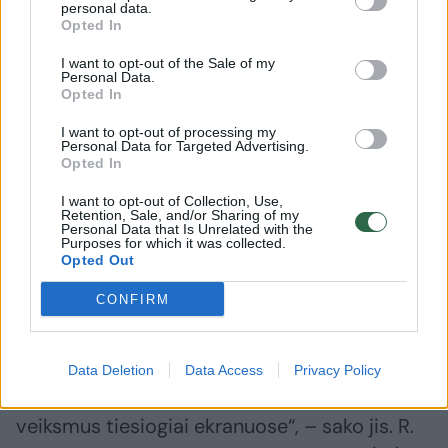
nes joms reikalinga galinga įranga. Tačiau
personal data.
Opted In
tobulėjant technologijoms ir mažėjant jų
kainoms, VR žaidimai gali tapti labiau
I want to opt-out of the Sale of my
Personal Data.
prieinami ir patrauklūs e-sporto
Opted In
bendruomenei.
I want to opt-out of processing my
Personal Data for Targeted Advertising.
Opted In
„AR technologijos taip pat turi potencialą
I want to opt-out of Collection, Use,
pritraukti platesnę auditoriją. Nors jų įtaka e-
Retention, Sale, and/or Sharing of my
Personal Data that Is Unrelated with the
sportui kol kas nėra iki galo aiški, teoriškai AR
Purposes for which it was collected.
Opted Out
galėtų integruoti realaus pasaulio varžybų
CONFIRM
stebėjimą su skaitmeniniais žaidimo
elementais. Pavyzdžiui, futbolo rungtynių
metu žiūrovai galėtų atlikti statymus arba
Data Deletion
Data Access
Privacy Policy
gauti papildomos informacijos apie žaidėjų
veiksmus tiesiogiai ekranuose“, – sako jis. R.