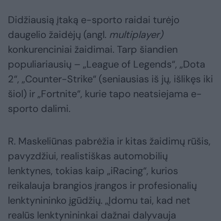
Didžiausią įtaką e-sporto raidai turėjo
daugelio žaidėjų (angl.
multiplayer)
konkurenciniai žaidimai. Tarp šiandien
populiariausių – „League of Legends“, „Dota
2“, „Counter-Strike“ (seniausias iš jų, išlikęs iki
šiol) ir „Fortnite“, kurie tapo neatsiejama e-
sporto dalimi.
R. Maskeliūnas pabrėžia ir kitas žaidimų rūšis,
pavyzdžiui, realistiškas automobilių
lenktynes, tokias kaip „iRacing“, kurios
reikalauja brangios įrangos ir profesionalių
lenktynininko įgūdžių. „Įdomu tai, kad net
realūs lenktynininkai dažnai dalyvauja