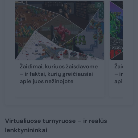
Žaidimai, kuriuos žaisdavome
Žaidimai
– ir faktai, kurių greičiausiai
– ir fakta
apie juos nežinojote
apie juo
Virtualiuose turnyruose – ir realūs
lenktynininkai