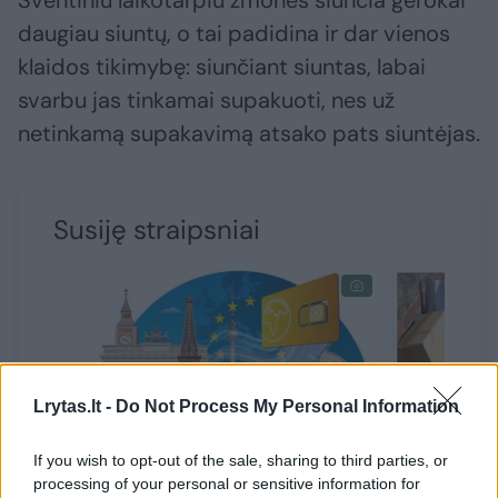
Šventiniu laikotarpiu žmonės siunčia gerokai
daugiau siuntų, o tai padidina ir dar vienos
klaidos tikimybę: siunčiant siuntas, labai
svarbu jas tinkamai supakuoti, nes už
netinkamą supakavimą atsako pats siuntėjas.
Susiję straipsniai
Lrytas.lt -
Do Not Process My Personal Information
If you wish to opt-out of the sale, sharing to third parties, or
processing of your personal or sensitive information for