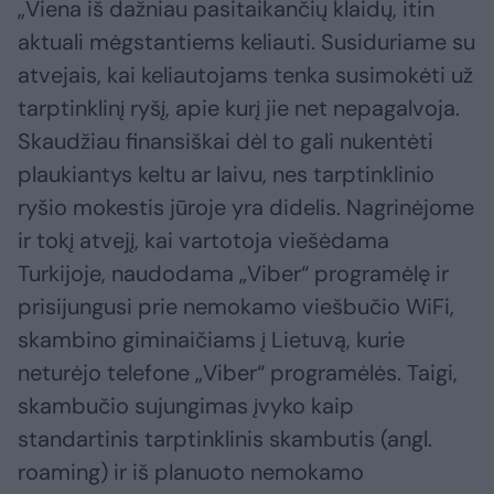
„Viena iš dažniau pasitaikančių klaidų, itin
aktuali mėgstantiems keliauti. Susiduriame su
atvejais, kai keliautojams tenka susimokėti už
tarptinklinį ryšį, apie kurį jie net nepagalvoja.
Skaudžiau finansiškai dėl to gali nukentėti
plaukiantys keltu ar laivu, nes tarptinklinio
ryšio mokestis jūroje yra didelis. Nagrinėjome
ir tokį atvejį, kai vartotoja viešėdama
Turkijoje, naudodama „Viber“ programėlę ir
prisijungusi prie nemokamo viešbučio WiFi,
skambino giminaičiams į Lietuvą, kurie
neturėjo telefone „Viber“ programėlės. Taigi,
skambučio sujungimas įvyko kaip
standartinis tarptinklinis skambutis (angl.
roaming) ir iš planuoto nemokamo