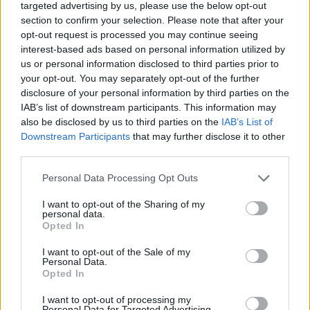
Ragina atkreipti dėmesį į
Sunku pat
targeted advertising by us, please use the below opt-out
section to confirm your selection. Please note that after your
tarptautiniams skambučiams
deda į si
opt-out request is processed you may continue seeing
taikomas apmokestinimo
netrukus
interest-based ads based on personal information utilized by
sąlygas
griežtės
us or personal information disclosed to third parties prior to
your opt-out. You may separately opt-out of the further
disclosure of your personal information by third parties on the
IAB’s list of downstream participants. This information may
also be disclosed by us to third parties on the
IAB’s List of
Downstream Participants
that may further disclose it to other
third parties.
„Esame nagrinėję tokius ginčus tarp vartotojų
Personal Data Processing Opt Outs
ir paslaugų teikėjų, kai buvo siunčiamos
uogos, keramikinė kriauklė, meškerė, vaikiška
I want to opt-out of the Sharing of my
personal data.
lova ar net daugiau nei tūkstantį eurų
Opted In
kainavęs kavos aparatas. Šios siuntos
I want to opt-out of the Sale of my
Personal Data.
gavėjus pasiekė sugadintos arba apskritai jų
Opted In
nepasiekė – turėjo būti utilizuotos. Taip
I want to opt-out of processing my
nutiko tik dėl to, kad siuntiniai nebuvo
Personal Data for Targeted Advertising.