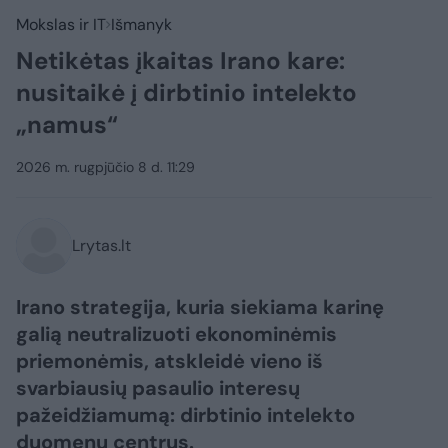
Mokslas ir IT
Išmanyk
Netikėtas įkaitas Irano kare:
nusitaikė į dirbtinio intelekto
„namus“
2026 m. rugpjūčio 8 d. 11:29
Lrytas.lt
Irano strategija, kuria siekiama karinę
galią neutralizuoti ekonominėmis
priemonėmis, atskleidė vieno iš
svarbiausių pasaulio interesų
pažeidžiamumą: dirbtinio intelekto
duomenų centrus.