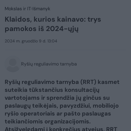
Mokslas ir IT
Išmanyk
Klaidos, kurios kainavo: trys
pamokos iš 2024-ųjų
2024 m. gruodžio 9 d. 13:04
Ryšių reguliavimo tarnyba
Ryšių reguliavimo tarnyba (RRT) kasmet
suteikia tūkstančius konsultacijų
vartotojams ir sprendžia jų ginčus su
paslaugų teikėjais, pavyzdžiui, mobiliojo
ryšio operatoriais ar pašto paslaugas
teikiančiomis organizacijomis.
Atsižvelgdami į konkrečius atvejus, RRT