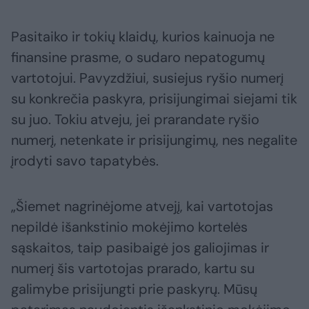
Pasitaiko ir tokių klaidų, kurios kainuoja ne
finansine prasme, o sudaro nepatogumų
vartotojui. Pavyzdžiui, susiejus ryšio numerį
su konkrečia paskyra, prisijungimai siejami tik
su juo. Tokiu atveju, jei prarandate ryšio
numerį, netenkate ir prisijungimų, nes negalite
įrodyti savo tapatybės.
„Šiemet nagrinėjome atvejį, kai vartotojas
nepildė išankstinio mokėjimo kortelės
sąskaitos, taip pasibaigė jos galiojimas ir
numerį šis vartotojas prarado, kartu su
galimybe prisijungti prie paskyrų. Mūsų