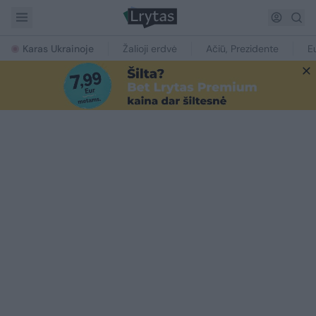
Karas Ukrainoje
Žalioji erdvė
Ačiū, Prezidente
E