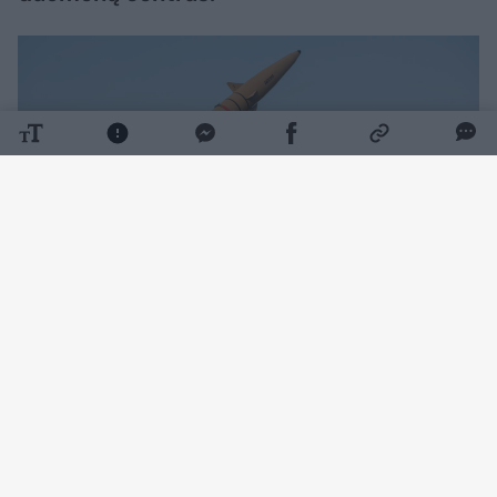
Daugiau nuotraukų (3)
Iranas nukreipė didelę ugnies galią į
kaimyninių šalių naftos perdirbimo gamyklas,
naftos eksporto infrastruktūrą ir turistinius
objektus, sukeldamas ekonominį chaosą