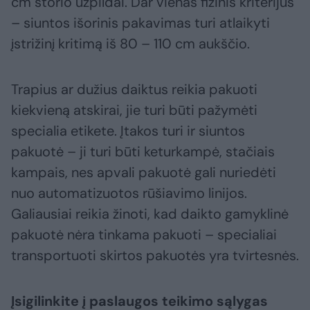
cm storio užpildai. Dar vienas fizinis kriterijus
– siuntos išorinis pakavimas turi atlaikyti
įstrižinį kritimą iš 80 – 110 cm aukščio.
Trapius ar dužius daiktus reikia pakuoti
kiekvieną atskirai, jie turi būti pažymėti
specialia etikete. Įtakos turi ir siuntos
pakuotė – ji turi būti keturkampė, stačiais
kampais, nes apvali pakuotė gali nuriedėti
nuo automatizuotos rūšiavimo linijos.
Galiausiai reikia žinoti, kad daikto gamyklinė
pakuotė nėra tinkama pakuoti – specialiai
transportuoti skirtos pakuotės yra tvirtesnės.
Įsigilinkite į paslaugos teikimo sąlygas