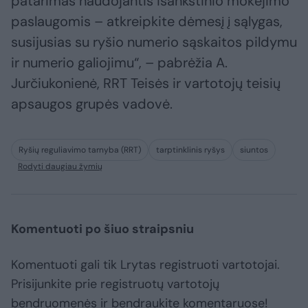
patarimas naudojantis išankstinio mokėjimo
paslaugomis – atkreipkite dėmesį į sąlygas,
susijusias su ryšio numerio sąskaitos pildymu
ir numerio galiojimu“, – pabrėžia A.
Jurčiukonienė, RRT Teisės ir vartotojų teisių
apsaugos grupės vadovė.
Ryšių reguliavimo tarnyba (RRT)
tarptinklinis ryšys
siuntos
Rodyti daugiau žymių
Komentuoti po šiuo straipsniu
Komentuoti gali tik Lrytas registruoti vartotojai.
Prisijunkite prie registruotų vartotojų
bendruomenės ir bendraukite komentaruose!