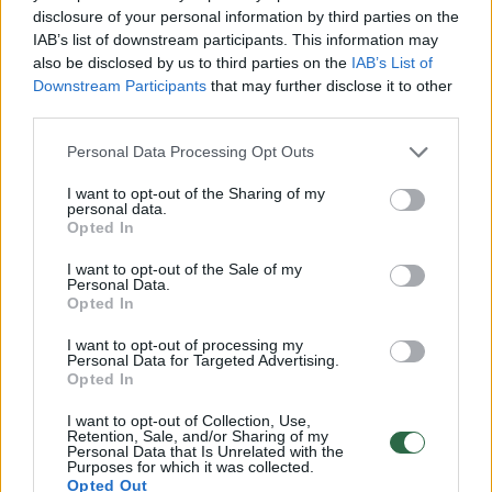
modernius perėmėjus.
disclosure of your personal information by third parties on the
IAB’s list of downstream participants. This information may
„The New York Times“ skaičiavimais, remiantis
also be disclosed by us to third parties on the
IAB’s List of
Ukrainos karinių oro pajėgų duomenimis, nuo metų
Downstream Participants
that may further disclose it to other
third parties.
pradžios Rusija į Ukrainą paleido 650 balistinių
raketų. Tai yra daugiau, nei JAV bendrovė „Lockheed
Personal Data Processing Opt Outs
Martin“ apskritai pagamino „PAC-3“ raketų perėmėjų
per visus praėjusius metus.
I want to opt-out of the Sharing of my
personal data.
Opted In
Parlamento Nacionalinio saugumo, gynybos ir
žvalgybos komiteto pirmininko pavaduotojas Jehoras
I want to opt-out of the Sale of my
Personal Data.
Černjevas dabartinį momentą pavadino pačiu
Opted In
pavojingiausiu nuo plataus masto karo pradžios.
I want to opt-out of processing my
Personal Data for Targeted Advertising.
„Šiandien situacija yra kritiškesnė nei bet kuriuo kitu
Opted In
metu nuo karo pradžios. Šiandien Kyjivas patiria
masinius smūgius kelis kartus per savaitę ir mes
I want to opt-out of Collection, Use,
Retention, Sale, and/or Sharing of my
negalime numušti nė vienos raketos“, – sakė jis.
Personal Data that Is Unrelated with the
Purposes for which it was collected.
Opted Out
Nepaisant sunkumų, Kyjivas toliau ieško būdų, kaip