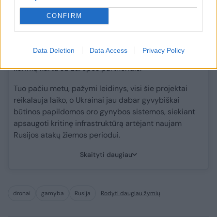
sustiprinti priešlėktuvinę gynybą. Kalbama tiek apie
CONFIRM
NATO programą, pagal kurią už Europos lėšas
perkama amerikietiška ginkluotė, tiek apie derybas
dėl licencijos gaminti „Patriot“ Ukrainoje, taip pat –
Data Deletion
Data Access
Privacy Policy
apie nuosavos priešraketinės gynybos sistemos
kūrimą kartu su Europos partneriais.
Tuo pačiu metu, pažymi leidinys, visi šie projektai
reikalauja laiko, o Ukrainai jau dabar gyvybiškai
būtinos papildomos oro gynybos sistemos, siekiant
apsaugoti kritinę infrastruktūrą artėjant naujam
Rusijos atakų žiemos periodui.
Skaityti daugiau
dronai
gamyba
Rusija
Rodyti daugiau žymių