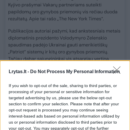
Kyjivo prašymai Vakarų partneriams suteikti
papildomų oro gynybos priemonių vis rečiau duoda
rezultatų. Apie tai rašo „The New York Times“.
Publikacijos autoriai pažymi, kad ankstesniais metais
diplomatinis prezidento Volodymyro Zelenskio
spaudimas padėjo Ukrainai gauti amerikietiškų
„Patriot“ sistemų ir kitų oro gynybos priemonių.
Tačiau dabar sąjungininkai vis atsargiau vertina
raketų perėmėjų perdavimą.
Lrytas.lt -
Do Not Process My Personal Information
Leidinys atkreipia dėmesį, kad situacija pasikeitė dėl
naujų geopolitinių aplinkybių. Vakarų šalys nenoriai
If you wish to opt-out of the sale, sharing to third parties, or
skiriasi su raketomis, kurių gali prireikti joms pačioms,
processing of your personal or sensitive information for
targeted advertising by us, please use the below opt-out
ypač atsižvelgiant į konfliktus iškart keliuose pasaulio
section to confirm your selection. Please note that after your
regionuose, pavyzdžiui, Artimuosiuose Rytuose. Be to,
opt-out request is processed you may continue seeing
net ir padidinus tiekimą, Vakarai negalėtų visiškai
interest-based ads based on personal information utilized by
patenkinti Ukrainos poreikių, nes Rusija gamina
us or personal information disclosed to third parties prior to
balistines raketas greičiau, nei Vakarai išleidžia
your opt-out. You may separately opt-out of the further