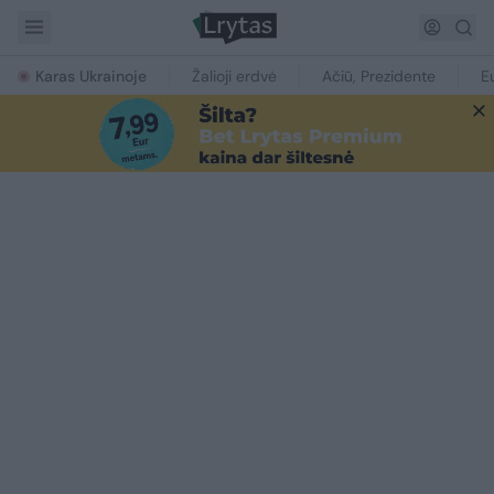
Karas Ukrainoje
Žalioji erdvė
Ačiū, Prezidente
E