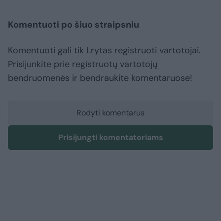
Komentuoti po šiuo straipsniu
Komentuoti gali tik Lrytas registruoti vartotojai.
Prisijunkite prie registruotų vartotojų
bendruomenės ir bendraukite komentaruose!
Rodyti komentarus
Prisijungti komentatoriams