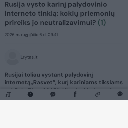
Rusija vysto karinį palydovinio
interneto tinklą: kokių priemonių
prireiks jo neutralizavimui?
(1)
2026 m. rugpjūčio 6 d. 09:41
Lrytas.lt
Rusijai toliau vystant palydovinį
internetą„Rasvet“, kurį kariniams tikslams
sukūrė „Biuro 1440“, Ukrainai kyla naujas
klausimas: kaip veiksmingai neutralizuoti
tokią sistemą?