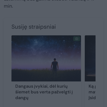
min.
Susiję straipsniai
Dangaus įvykiai, dėl kurių
Ką graža
šiemet bus verta pažvelgti į
matysim
dangų
Įsidėmėk