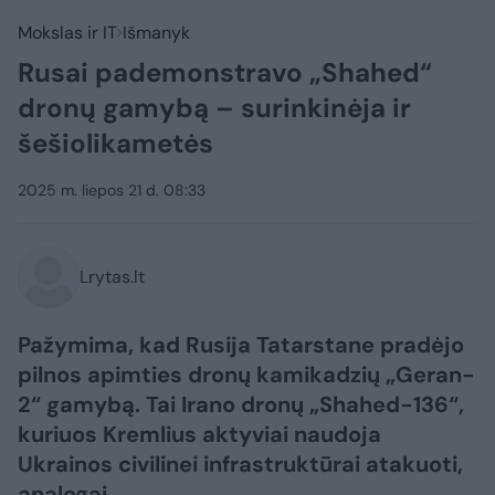
Mokslas ir IT
Išmanyk
Rusai pademonstravo „Shahed“
dronų gamybą – surinkinėja ir
šešiolikametės
2025 m. liepos 21 d. 08:33
Lrytas.lt
Pažymima, kad Rusija Tatarstane pradėjo
pilnos apimties dronų kamikadzių „Geran-
2“ gamybą. Tai Irano dronų „Shahed-136“,
kuriuos Kremlius aktyviai naudoja
Ukrainos civilinei infrastruktūrai atakuoti,
analogai.