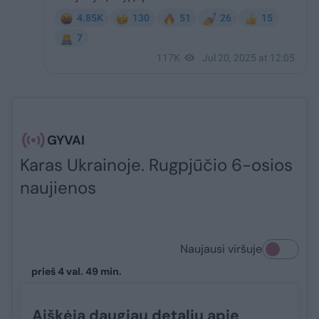
GYVAI
Karas Ukrainoje. Rugpjūčio 6-osios
naujienos
Naujausi viršuje
prieš 4 val. 49 min.
Aiškėja daugiau detalių apie