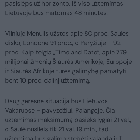
pasislėps už horizonto. Iš viso užtemimas
Lietuvoje bus matomas 48 minutes.
Vilniuje Mėnulis užstos apie 80 proc. Saulės
disko, Londone 91 proc., o Paryžiuje – 92
proc. Kaip teigia „Time and Date“, apie 779
milijonai žmonių Šiaurės Amerikoje, Europoje
ir Šiaurės Afrikoje turės galimybę pamatyti
bent 10 proc. dalinį užtemimą.
Daug geresnė situacija bus Lietuvos
Vakaruose – pavyzdžiui, Palangoje. Čia
užtemimas maksimumą pasieks lygiai 21 val.,
o Saulė nusileis tik 21 val. 19 min., tad
užtemimą bus galima stebėti valandą ir 11