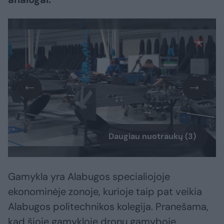
Daugiau nuotraukų (3)
Gamykla yra Alabugos specialiojoje
ekonominėje zonoje, kurioje taip pat veikia
Alabugos politechnikos kolegija. Pranešama,
kad šioje gamykloje dronų gamyboje