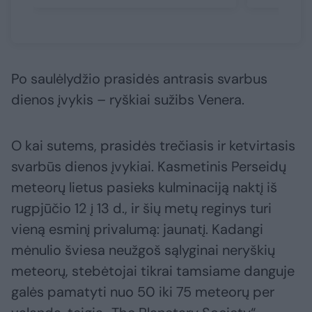
Po saulėlydžio prasidės antrasis svarbus
dienos įvykis – ryškiai sužibs Venera.
O kai sutems, prasidės trečiasis ir ketvirtasis
svarbūs dienos įvykiai. Kasmetinis Perseidų
meteorų lietus pasieks kulminaciją naktį iš
rugpjūčio 12 į 13 d., ir šių metų reginys turi
vieną esminį privalumą: jaunatį. Kadangi
mėnulio šviesa neužgoš sąlyginai neryškių
meteorų, stebėtojai tikrai tamsiame danguje
galės pamatyti nuo 50 iki 75 meteorų per