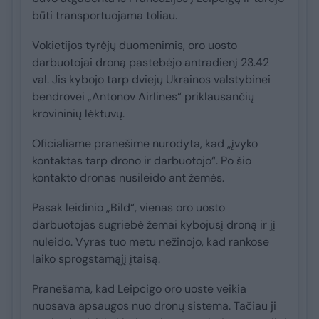
būti transportuojama toliau.
Vokietijos tyrėjų duomenimis, oro uosto
darbuotojai droną pastebėjo antradienį 23.42
val. Jis kybojo tarp dviejų Ukrainos valstybinei
bendrovei „Antonov Airlines“ priklausančių
krovininių lėktuvų.
Oficialiame pranešime nurodyta, kad „įvyko
kontaktas tarp drono ir darbuotojo“. Po šio
kontakto dronas nusileido ant žemės.
Pasak leidinio „Bild“, vienas oro uosto
darbuotojas sugriebė žemai kybojusį droną ir jį
nuleido. Vyras tuo metu nežinojo, kad rankose
laiko sprogstamąjį įtaisą.
Pranešama, kad Leipcigo oro uoste veikia
nuosava apsaugos nuo dronų sistema. Tačiau ji