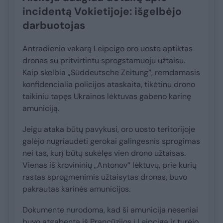
incidentą Vokietijoje: išgelbėjo
darbuotojas
Antradienio vakarą Leipcigo oro uoste aptiktas
dronas su pritvirtintu sprogstamuoju užtaisu.
Kaip skelbia „Süddeutsche Zeitung“, remdamasis
konfidencialia policijos ataskaita, tikėtinu drono
taikiniu tapęs Ukrainos lėktuvas gabeno karinę
amuniciją.
Jeigu ataka būtų pavykusi, oro uosto teritorijoje
galėjo nugriaudėti gerokai galingesnis sprogimas
nei tas, kurį būtų sukėlęs vien drono užtaisas.
Vienas iš krovininių „Antonov“ lėktuvų, prie kurių
rastas sprogmenimis užtaisytas dronas, buvo
pakrautas karinės amunicijos.
Dokumente nurodoma, kad ši amunicija neseniai
buvo atgabenta iš Prancūzijos į Leipcigą ir turėjo