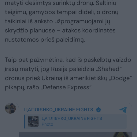
matyti dešimtys surinktų dronų. Šaltinių
teigimu, gamybos tempai dideli, o dronų
taikiniai iš anksto užprogramuojami jų
skrydžio planuose – atakos koordinatės
nustatomos prieš paleidimą.
Taip pat pažymėtina, kad iš paskelbtų vaizdo
įrašų matyti, jog Rusija paleidžia „Shahed“
dronus prieš Ukrainą iš amerikietiškų „Dodge“
pikapų, rašo „Defense Express“.