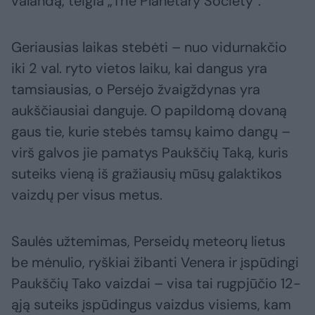
valandą, teigia „The Planetary Society“.
Geriausias laikas stebėti – nuo vidurnakčio
iki 2 val. ryto vietos laiku, kai dangus yra
tamsiausias, o Persėjo žvaigždynas yra
aukščiausiai danguje. O papildomą dovaną
gaus tie, kurie stebės tamsų kaimo dangų –
virš galvos jie pamatys Paukščių Taką, kuris
suteiks vieną iš gražiausių mūsų galaktikos
vaizdų per visus metus.
Saulės užtemimas, Perseidų meteorų lietus
be mėnulio, ryškiai žibanti Venera ir įspūdingi
Paukščių Tako vaizdai – visa tai rugpjūčio 12-
ąją suteiks įspūdingus vaizdus visiems, kam