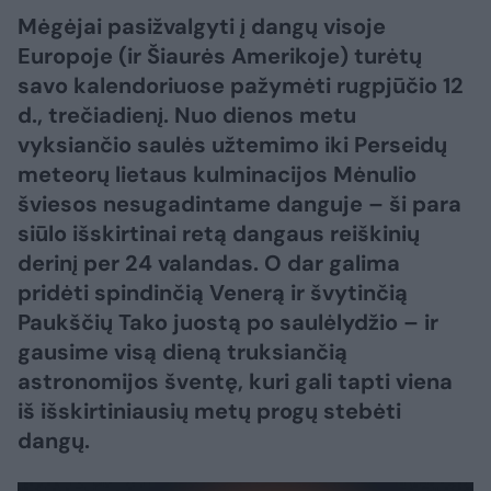
Mėgėjai pasižvalgyti į dangų visoje
Europoje (ir Šiaurės Amerikoje) turėtų
savo kalendoriuose pažymėti rugpjūčio 12
d., trečiadienį. Nuo dienos metu
vyksiančio saulės užtemimo iki Perseidų
meteorų lietaus kulminacijos Mėnulio
šviesos nesugadintame danguje – ši para
siūlo išskirtinai retą dangaus reiškinių
derinį per 24 valandas. O dar galima
pridėti spindinčią Venerą ir švytinčią
Paukščių Tako juostą po saulėlydžio – ir
gausime visą dieną truksiančią
astronomijos šventę, kuri gali tapti viena
iš išskirtiniausių metų progų stebėti
dangų.