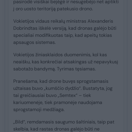
pasirodė visiškai bejėgė ir nesugebėjo net aptikti
į oro uosto teritoriją patekusio drono.
Vokietijos vidaus reikalų ministras Alexanderis
Dobrindtas iškėlė versiją, kad dronas galėjo būti
specialiai modifikuotas taip, kad apeitų tokias
apsaugos sistemas.
Vokietijos žiniasklaidos duomenimis, kol kas
neaišku, kas konkrečiai atsakingas už nepavykusį
sabotažo bandymą. Tyrimas tęsiamas.
Pranešama, kad drone buvęs sprogstamasis
užtaisas buvo „kumščio dydžio“. Bustatyta, jog
tai greičiausiai buvo „Semtex“ – tiek
kariuomenėje, tiek pramonėje naudojama
sprogstamoji medžiaga.
„Bild“, remdamasis saugumo šaltiniais, taip pat
skelbia, kad rastas dronas galėjo būti ne