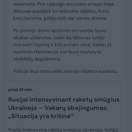
vienintelis. Prie Leipcigo oro uosto artėjęs kitas
lėktuvas susidūrė su nežinomu objektu, kuris,
kaip įtariama, galėjo būti dar vienas dronas.
Po pirmojo drono aptikimo oro uostas buvo
skubiai uždarytas, todėl šis lėktuvas turėjo
nutraukti tūpimą ir kilti antram ratui. Vėliau jis
nusileido Hanoveryje, kur buvo nustatyta
nedidelių apgadinimų.
Policija šiuo metu ieško antrojo objekto nuolaužų.
prieš 10 min.
Rusijai intensyvinant raketų smūgius
Ukrainoje – Vakarų abejingumas:
„Situacija yra kritinė“
Rusija intensyvina raketų smūgius Ukrainoje, tačiau