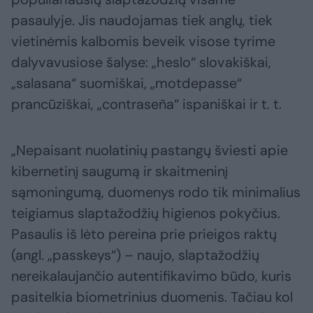
pasaulyje. Jis naudojamas tiek anglų, tiek
vietinėmis kalbomis beveik visose tyrime
dalyvavusiose šalyse: „heslo“ slovakiškai,
„salasana“ suomiškai, „motdepasse“
prancūziškai, „contraseña“ ispaniškai ir t. t.
„Nepaisant nuolatinių pastangų šviesti apie
kibernetinį saugumą ir skaitmeninį
sąmoningumą, duomenys rodo tik minimalius
teigiamus slaptažodžių higienos pokyčius.
Pasaulis iš lėto pereina prie prieigos raktų
(angl. „passkeys“) – naujo, slaptažodžių
nereikalaujančio autentifikavimo būdo, kuris
pasitelkia biometrinius duomenis. Tačiau kol