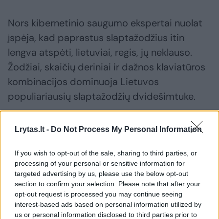
Nors kibernetinio saugumo ekspertai nuolat
įspėja, kad paprastus slaptažodžius itin
lengva atspėti, lietuviai, regis, jų neklauso.
Žodžiai, skaičių deriniai ir dažnos klaviatūros
kombinacijos dominuoja Lietuvos
populiariausių slaptažodžių dvidešimtuke.
Šiemet dažniausiai naudojamas slaptažodis
Lrytas.lt -
Do Not Process My Personal Information
Lietuvoje – „admin“, aplenkęs praėjusių metų
If you wish to opt-out of the sale, sharing to third parties, or
populiariausią pasirinkimą „qwerty123“, o
processing of your personal or sensitive information for
antroje vietoje – „123456“. Lietuviai savo
targeted advertising by us, please use the below opt-out
section to confirm your selection. Please note that after your
slaptažodžiuose nevengia naudoti vardų
opt-out request is processed you may continue seeing
(„vytautas“, „klaudija“, „ugnius123“).
interest-based ads based on personal information utilized by
us or personal information disclosed to third parties prior to