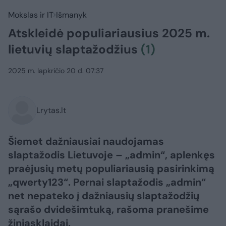
Mokslas ir IT
Išmanyk
Atskleidė populiariausius 2025 m.
lietuvių slaptažodžius
(1)
2025 m. lapkričio 20 d. 07:37
Lrytas.lt
Šiemet dažniausiai naudojamas
slaptažodis Lietuvoje – „admin“, aplenkęs
praėjusių metų populiariausią pasirinkimą
„qwerty123“. Pernai slaptažodis „admin“
net nepateko į dažniausių slaptažodžių
sąrašo dvidešimtuką, rašoma pranešime
žiniasklaidai.