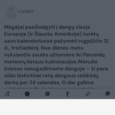
Lrytas.lt
Mėgėjai pasižvalgyti į dangų visoje
Europoje (ir Šiaurės Amerikoje) turėtų
savo kalendoriuose pažymėti rugpjūčio 12
d., trečiadienį. Nuo dienos metu
vyksiančio saulės užtemimo iki Perseidų
meteorų lietaus kulminacijos Mėnulio
šviesos nesugadintame danguje – ši para
siūlo išskirtinai retą dangaus reiškinių
derinį per 24 valandas. O dar galima
pridėti spindinčią Venerą ir švytinčią
Paukščių Tako juostą po saulėlydžio – ir
gausime visą dieną truksiančią
astronomijos šventę, kuri gali tapti viena