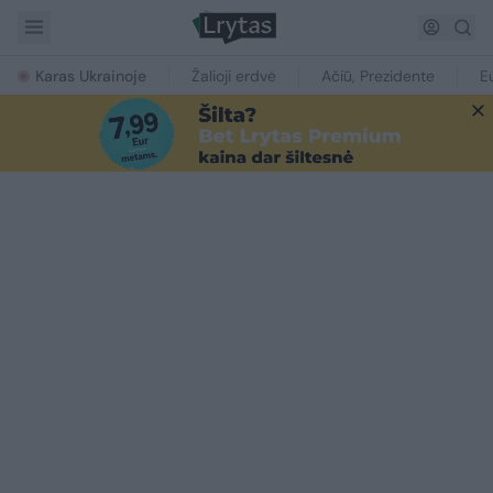
Karas Ukrainoje
Žalioji erdvė
Ačiū, Prezidente
E