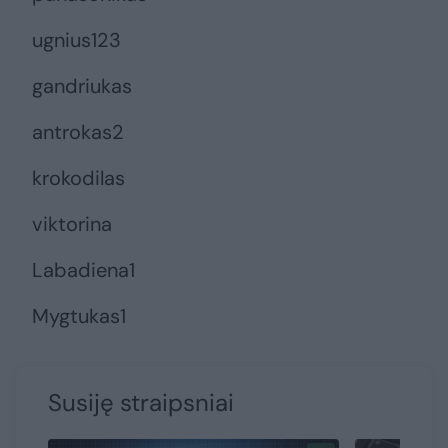
ugnius123
gandriukas
antrokas2
krokodilas
viktorina
Labadiena1
Mygtukas1
Susiję straipsniai