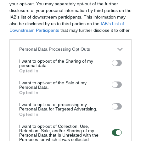
your opt-out. You may separately opt-out of the further
Tyrėjai pastebi, kad kai kuriose šalyse su
disclosure of your personal information by third parties on the
IAB’s list of downstream participants. This information may
sportu susijusius žodžius (pvz., „futbolas“,
also be disclosed by us to third parties on the
IAB’s List of
„beisbolas“) keičia keiksmažodžiai. Toks
Downstream Participants
that may further disclose it to other
slaptažodis pateko ir į Lietuvos
third parties.
dvidešimtuką.
Personal Data Processing Opt Outs
I want to opt-out of the Sharing of my
personal data.
Pasaulinės tendencijos
Opted In
I want to opt-out of the Sale of my
Personal Data.
Dažniausias pasaulyje slaptažodis –
Opted In
„123456“, po jo – „admin“, o trečioje vietoje
I want to opt-out of processing my
kita paprasta skaičių seka – „12345678“.
Personal Data for Targeted Advertising.
Opted In
Tokie silpni deriniai nuo „12345“ iki
„1234567890“ kartu su kitais tipiniais silpnais
I want to opt-out of Collection, Use,
Retention, Sale, and/or Sharing of my
slaptažodžiais, pavyzdžiui, „qwerty123“,
Personal Data that Is Unrelated with the
Purposes for which it was collected.