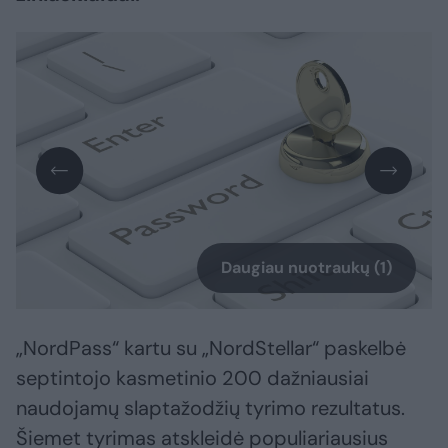
Daugiau nuotraukų (1)
„NordPass“ kartu su „NordStellar“ paskelbė
septintojo kasmetinio 200 dažniausiai
naudojamų slaptažodžių tyrimo rezultatus.
Šiemet tyrimas atskleidė populiariausius