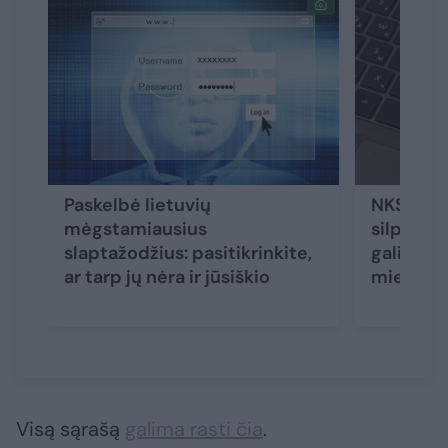
Paskelbė lietuvių
NKSC dir
mėgstamiausius
silpną d
slaptažodžius: pasitikrinkite,
galima iš
ar tarp jų nėra ir jūsiškio
miestui
Visą sąrašą
galima rasti čia
.