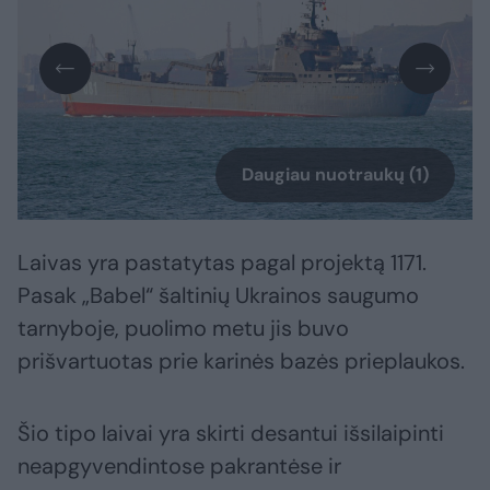
Daugiau nuotraukų (1)
Laivas yra pastatytas pagal projektą 1171.
Pasak „Babel“ šaltinių Ukrainos saugumo
tarnyboje, puolimo metu jis buvo
prišvartuotas prie karinės bazės prieplaukos.
Šio tipo laivai yra skirti desantui išsilaipinti
neapgyvendintose pakrantėse ir