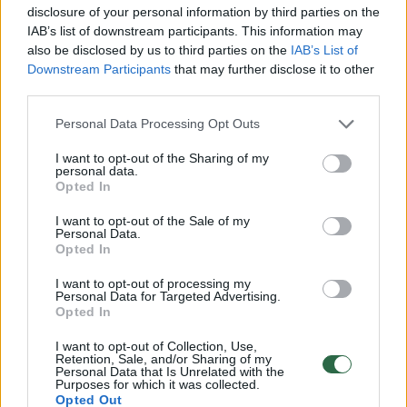
disclosure of your personal information by third parties on the
IAB’s list of downstream participants. This information may
also be disclosed by us to third parties on the
IAB’s List of
Downstream Participants
that may further disclose it to other
Kinija pradeda savo naujo
Nutekin
third parties.
jūrų milžino bandymus – bus
atskleid
amfibinis desantinis laivas su
incident
Personal Data Processing Opt Outs
lėktuvnešio galimybėmis
I want to opt-out of the Sharing of my
personal data.
Opted In
I want to opt-out of the Sale of my
Personal Data.
Opted In
Pasak „Militarnyj“ šaltinių, šio projekto
desantiniai laivai „Orsk“ ir „Nikolai Filchenkov“
I want to opt-out of processing my
Personal Data for Targeted Advertising.
liko Juodojoje jūroje.
Opted In
I want to opt-out of Collection, Use,
Retention, Sale, and/or Sharing of my
Iš viso nuo plataus masto įsiveržimo
Personal Data that Is Unrelated with the
Purposes for which it was collected.
pradžios, pagal Ukrainos ginkluotųjų pajėgų
Opted Out