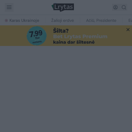
Karas Ukrainoje
Žalioji erdvė
Ačiū, Prezidente
E