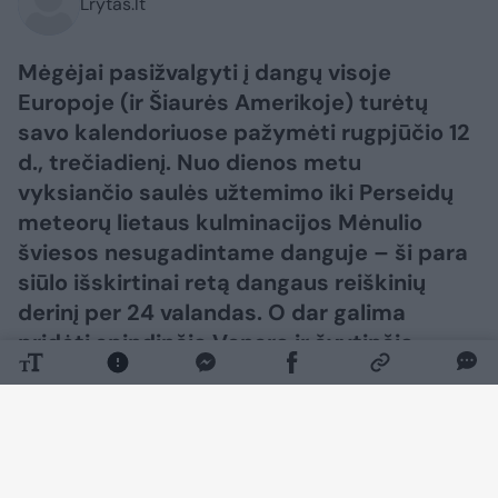
Lrytas.lt
Mėgėjai pasižvalgyti į dangų visoje
Europoje (ir Šiaurės Amerikoje) turėtų
savo kalendoriuose pažymėti rugpjūčio 12
d., trečiadienį. Nuo dienos metu
vyksiančio saulės užtemimo iki Perseidų
meteorų lietaus kulminacijos Mėnulio
šviesos nesugadintame danguje – ši para
siūlo išskirtinai retą dangaus reiškinių
derinį per 24 valandas. O dar galima
pridėti spindinčią Venerą ir švytinčią
Paukščių Tako juostą po saulėlydžio – ir
gausime visą dieną truksiančią
astronomijos šventę, kuri gali tapti viena
iš išskirtiniausių metų progų stebėti
dangų.