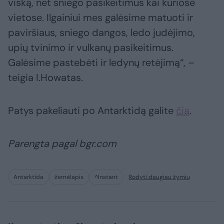
viską, net sniego pasikeitimus kai kuriose
vietose. Ilgainiui mes galėsime matuoti ir
paviršiaus, sniego dangos, ledo judėjimo,
upių tvinimo ir vulkanų pasikeitimus.
Galėsime pastebėti ir ledynų retėjimą“, –
teigia I.Howatas.
Patys pakeliauti po Antarktidą galite
čia
.
Parengta pagal bgr.com
Antarktida
žemėlapis
^Instant
Rodyti daugiau žymių