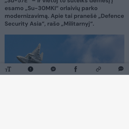
„Su-57E“ – ir vietoj to sutelks dėmesį į
esamo „Su-30MKI“ orlaivių parko
modernizavimą. Apie tai pranešė „Defence
Security Asia“, rašo „Militarnyj“.
Daugiau nuotraukų (1)
„Su-57E“ yra eksportinė Rusijos