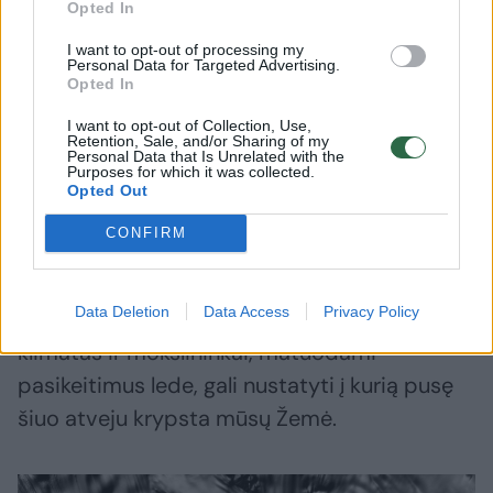
Opted In
skaičiuojant, labai didelis žemėlapis. Visas
failas siekia kiek daugiau nei 150 terabaitų.
I want to opt-out of processing my
Personal Data for Targeted Advertising.
Taigi, jei į jūsų išmanųjį telefoną galima įrašyti
Opted In
128 gigabaitus duomenų, tai tokiam
I want to opt-out of Collection, Use,
Retention, Sale, and/or Sharing of my
žemėlapiui reikėtų 1200 išmaniųjų.
Personal Data that Is Unrelated with the
Purposes for which it was collected.
Opted Out
Žinoma, galima paklausti, kam reikia tokio
CONFIRM
detalaus žemėlapio žemynui, kuris t4ra
didelis ledo gabalas? Atsakymas paprastas:
Data Deletion
Data Access
Privacy Policy
Antarktida puikiai parodo, kaip keičiasi mūsų
klimatas ir mokslininkai, matuodami
pasikeitimus lede, gali nustatyti į kurią pusę
šiuo atveju krypsta mūsų Žemė.