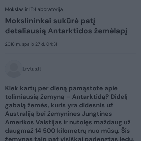
Mokslas ir IT
Laboratorija
Mokslininkai sukūrė patį
detaliausią Antarktidos žemėlapį
2018 m. spalio 27 d. 04:31
Lrytas.lt
Kiek kartų per dieną pamąstote apie
tolimiausią žemyną – Antarktidą? Didelį
gabalą žemės, kuris yra didesnis už
Australiją bei žemynines Jungtines
Amerikos Valstijas ir nutolęs maždaug už
daugmaž 14 500 kilometrų nuo mūsų. Šis
žemynas taip pat visiškai padengtas ledu,