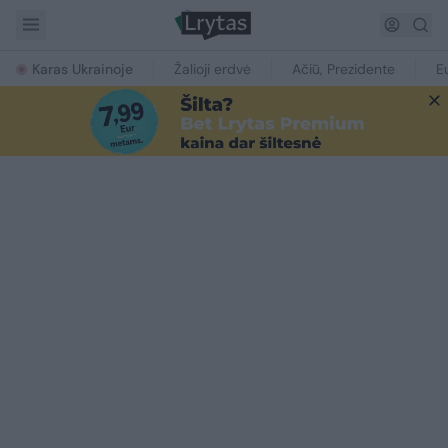
Karas Ukrainoje
Žalioji erdvė
Ačiū, Prezidente
E