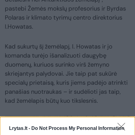
pastebi Žemės mokslų profesorius ir Byrdas
Polaras ir klimato tyrimų centro direktorius
I.Howatas.
Kad sukurtų šį žemėlapį, I. Howatas ir jo
komanda turėjo išanalizuoti daugybę
duomenų, kuriuos surinko virš žemyno
skriejantys palydovai. Jie taip pat sukūrė
specialų prietaisą, kuris jiems padėjo atrinkti
panašias nuotraukas – ir sudėlioti jas taip,
kad žemėlapis būtų kuo tikslesnis.
Lrytas.lt -
Do Not Process My Personal Information