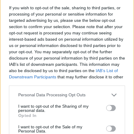
If you wish to opt-out of the sale, sharing to third parties, or
processing of your personal or sensitive information for
targeted advertising by us, please use the below opt-out
section to confirm your selection. Please note that after your
opt-out request is processed you may continue seeing
interest-based ads based on personal information utilized by
us or personal information disclosed to third parties prior to
Daugiau nuotraukų (3)
your opt-out. You may separately opt-out of the further
disclosure of your personal information by third parties on the
IAB’s list of downstream participants. This information may
also be disclosed by us to third parties on the
IAB’s List of
Rezultatas – ne tik labai detalus, bet informacijos
Downstream Participants
that may further disclose it to other
matavimo vienetais skaičiuojant, ir labai didelis
third parties.
žemėlapis. Visas failas siekia kiek daugiau nei 150
terabaitų.
Personal Data Processing Opt Outs
bgr.com nuotr.
I want to opt-out of the Sharing of my
personal data.
Opted In
Rezultatas – ne tik labai detalus, bet
I want to opt-out of the Sale of my
informacijos matavimo vienetais
Personal Data.