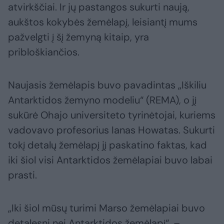
atvirkščiai. Ir jų pastangos sukurti naują,
aukštos kokybės žemėlapį, leisiantį mums
pažvelgti į šį žemyną kitaip, yra
pribloškiančios.
Naujasis žemėlapis buvo pavadintas „Iškiliu
Antarktidos žemyno modeliu“ (REMA), o jį
sukūrė Ohajo universiteto tyrinėtojai, kuriems
vadovavo profesorius Ianas Howatas. Sukurti
tokį detalų žemėlapį jį paskatino faktas, kad
iki šiol visi Antarktidos žemėlapiai buvo labai
prasti.
„Iki šiol mūsų turimi Marso žemėlapiai buvo
detalesni nei Antarktidos žemėlapį“, –