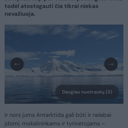
todėl atostogauti čia tikrai niekas
nevažiuoja.
Daugiau nuotraukų (3)
Ir nors jums Antarktida gali būti ir nelabai
įdomi, mokslininkams ir tyrinėtojams –