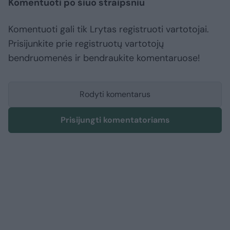
Komentuoti po šiuo straipsniu
Komentuoti gali tik Lrytas registruoti vartotojai.
Prisijunkite prie registruotų vartotojų
bendruomenės ir bendraukite komentaruose!
Rodyti komentarus
Prisijungti komentatoriams