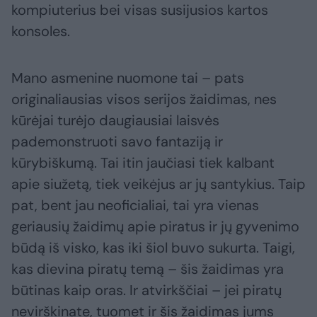
kompiuterius bei visas susijusios kartos
konsoles.
Mano asmenine nuomone tai – pats
originaliausias visos serijos žaidimas, nes
kūrėjai turėjo daugiausiai laisvės
pademonstruoti savo fantaziją ir
kūrybiškumą. Tai itin jaučiasi tiek kalbant
apie siužetą, tiek veikėjus ar jų santykius. Taip
pat, bent jau neoficialiai, tai yra vienas
geriausių žaidimų apie piratus ir jų gyvenimo
būdą iš visko, kas iki šiol buvo sukurta. Taigi,
kas dievina piratų temą – šis žaidimas yra
būtinas kaip oras. Ir atvirkščiai – jei piratų
nevirškinate, tuomet ir šis žaidimas jums