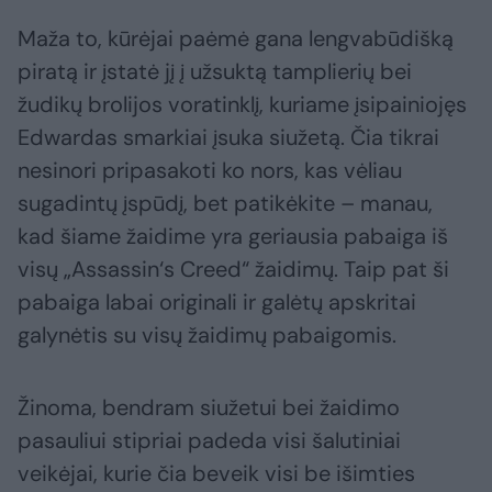
Maža to, kūrėjai paėmė gana lengvabūdišką
piratą ir įstatė jį į užsuktą tamplierių bei
žudikų brolijos voratinklį, kuriame įsipainiojęs
Edwardas smarkiai įsuka siužetą. Čia tikrai
nesinori pripasakoti ko nors, kas vėliau
sugadintų įspūdį, bet patikėkite – manau,
kad šiame žaidime yra geriausia pabaiga iš
visų „Assassin‘s Creed“ žaidimų. Taip pat ši
pabaiga labai originali ir galėtų apskritai
galynėtis su visų žaidimų pabaigomis.
Žinoma, bendram siužetui bei žaidimo
pasauliui stipriai padeda visi šalutiniai
veikėjai, kurie čia beveik visi be išimties