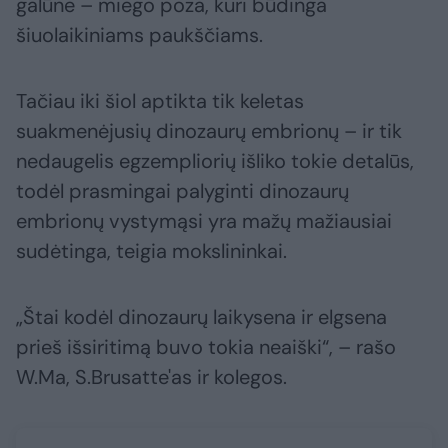
galūne – miego poza, kuri būdinga
šiuolaikiniams paukščiams.
Tačiau iki šiol aptikta tik keletas
suakmenėjusių dinozaurų embrionų – ir tik
nedaugelis egzempliorių išliko tokie detalūs,
todėl prasmingai palyginti dinozaurų
embrionų vystymąsi yra mažų mažiausiai
sudėtinga, teigia mokslininkai.
„Štai kodėl dinozaurų laikysena ir elgsena
prieš išsiritimą buvo tokia neaiški“, – rašo
W.Ma, S.Brusatte'as ir kolegos.