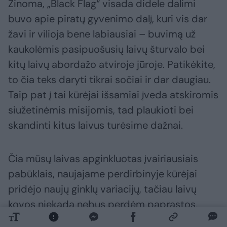
Žinoma, „Black Flag“ visada didele dalimi
buvo apie piratų gyvenimo dalį, kuri vis dar
žavi ir vilioja bene labiausiai – buvimą už
kaukolėmis pasipuošusių laivų šturvalo bei
kitų laivų abordažo atviroje jūroje. Patikėkite,
to čia teks daryti tikrai sočiai ir dar daugiau.
Taip pat į tai kūrėjai išsamiai įveda atskiromis
siužetinėmis misijomis, tad plaukioti bei
skandinti kitus laivus turėsime dažnai.
Čia mūsų laivas apginkluotas įvairiausiais
pabūklais, naujajame perdirbinyje kūrėjai
pridėjo naujų ginklų variacijų, tačiau laivų
kovos niekada nebus perdėm paprastos.
Žaidime visuomet bus verta bandyti rėžtis į