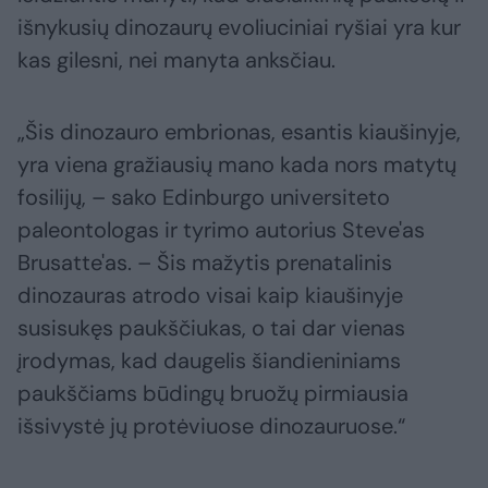
išnykusių dinozaurų evoliuciniai ryšiai yra kur
kas gilesni, nei manyta anksčiau.
„Šis dinozauro embrionas, esantis kiaušinyje,
yra viena gražiausių mano kada nors matytų
fosilijų, – sako Edinburgo universiteto
paleontologas ir tyrimo autorius Steve'as
Brusatte'as. – Šis mažytis prenatalinis
dinozauras atrodo visai kaip kiaušinyje
susisukęs paukščiukas, o tai dar vienas
įrodymas, kad daugelis šiandieniniams
paukščiams būdingų bruožų pirmiausia
išsivystė jų protėviuose dinozauruose.“