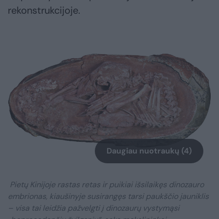
rekonstrukcijoje.
Daugiau nuotraukų (4)
Pietų Kinijoje rastas retas ir puikiai išsilaikęs dinozauro
embrionas, kiaušinyje susirangęs tarsi paukščio jauniklis
– visa tai leidžia pažvelgti į dinozaurų vystymąsi