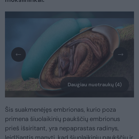
Daugiau nuotraukų (4)
Šis suakmenėjęs embrionas, kurio poza
primena šiuolaikinių paukščių embrionus
prieš išsiritant, yra nepaprastas radinys,
leidžiantis manyti, kad šiuolaikinių paukščių ir