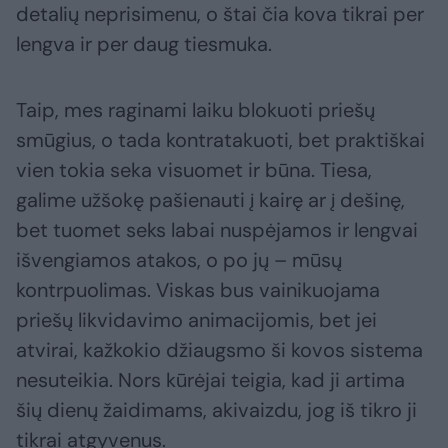
detalių neprisimenu, o štai čia kova tikrai per
lengva ir per daug tiesmuka.
Taip, mes raginami laiku blokuoti priešų
smūgius, o tada kontratakuoti, bet praktiškai
vien tokia seka visuomet ir būna. Tiesa,
galime užšokę pašienauti į kairę ar į dešinę,
bet tuomet seks labai nuspėjamos ir lengvai
išvengiamos atakos, o po jų – mūsų
kontrpuolimas. Viskas bus vainikuojama
priešų likvidavimo animacijomis, bet jei
atvirai, kažkokio džiaugsmo ši kovos sistema
nesuteikia. Nors kūrėjai teigia, kad ji artima
šių dienų žaidimams, akivaizdu, jog iš tikro ji
tikrai atgyvenus.