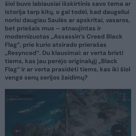
šiol buvo labiausiai išskirtinis savo tema ar
istorija tarp kitų, o gal todėl, kad daugeliui
norisi daugiau Saulės ar apskritai, vasaros,
bet priešais mus – atnaujintas ir
modernizuotas „Assassin‘s Creed Black
Flag“, prie kurio atsirado prierašas
„Resynced“. Du klausimai: ar verta bristi
tiems, kas jau perėjo originalųjį „Black
Flag“ ir ar verta prasidėti tiems, kas iki šiol
vengė senų serijos žaidimų?