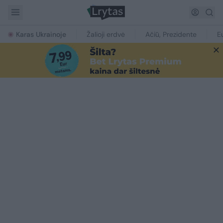
Karas Ukrainoje
Žalioji erdvė
Ačiū, Prezidente
E