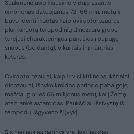
Suakmenėjusio kiaušinio viduje esantis
embrionas datuojamas 72-66 mln. metų ir
buvo identifikuotas kaip oviraptorozauras –
plunksnuotų teropodinių dinozaurų grupė,
turėjusi charakteringus panašius į papūgų
snapus (be dantų), o kartais ir įmantrias
keteras.
Oviraptorozaurai, kaip ir visi kiti nepaukštiniai
dinozaurai, išnyko kreidos periodo pabaigoje,
maždaug prieš 66 milijonus metų, kai į Žemę
atsitrenkė asteroidas. Paukščiai, išsivystę iš
teropodų, išgyveno šį įvykį.
Šis naujausias radinys yra ilgai lauktas