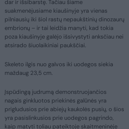
dar ir išsibarstę. Tačiau šiame
suakmenėjusiame kiaušinyje yra vienas
pilniausių iki šiol rastų nepaukštinių dinozaurų
embrionų – ir tai leidžia manyti, kad tokia
poza kiaušinyje galėjo išsivystyti anksčiau nei
atsirado šiuolaikiniai paukščiai.
Skeleto ilgis nuo galvos iki uodegos siekia
maždaug 23,5 cm.
Įspūdingą judrumą demonstruojančios
nagais ginkluotos priekinės galūnės yra
prigludusios prie abiejų kaukolės pusių, o šios
yra pasislinkusios prie uodegos pagrindo,
kaip matyti toliau pateiktoje skaitmeninėje