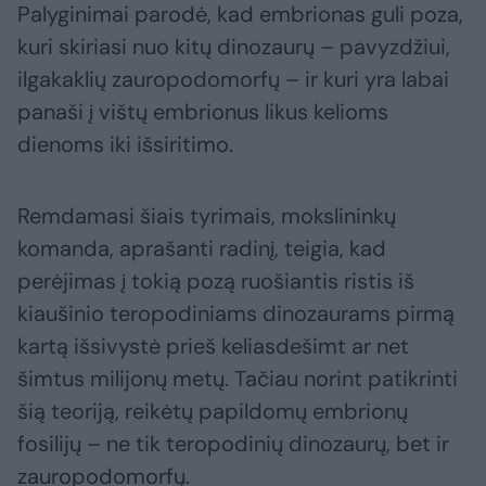
Palyginimai parodė, kad embrionas guli poza,
kuri skiriasi nuo kitų dinozaurų – pavyzdžiui,
ilgakaklių zauropodomorfų – ir kuri yra labai
panaši į vištų embrionus likus kelioms
dienoms iki išsiritimo.
Remdamasi šiais tyrimais, mokslininkų
komanda, aprašanti radinį, teigia, kad
perėjimas į tokią pozą ruošiantis ristis iš
kiaušinio teropodiniams dinozaurams pirmą
kartą išsivystė prieš keliasdešimt ar net
šimtus milijonų metų. Tačiau norint patikrinti
šią teoriją, reikėtų papildomų embrionų
fosilijų – ne tik teropodinių dinozaurų, bet ir
zauropodomorfų.