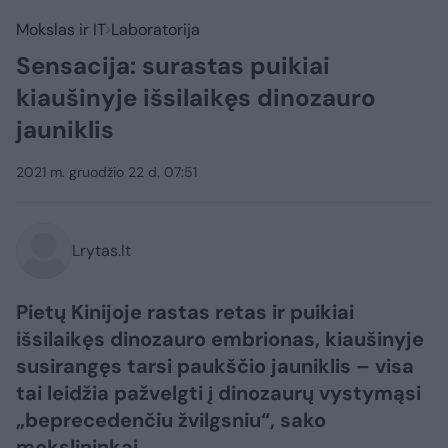
Mokslas ir IT
Laboratorija
Sensacija: surastas puikiai
kiaušinyje išsilaikęs dinozauro
jauniklis
2021 m. gruodžio 22 d. 07:51
Lrytas.lt
Pietų Kinijoje rastas retas ir puikiai
išsilaikęs dinozauro embrionas, kiaušinyje
susirangęs tarsi paukščio jauniklis – visa
tai leidžia pažvelgti į dinozaurų vystymąsi
„beprecedenčiu žvilgsniu“, sako
mokslininkai.