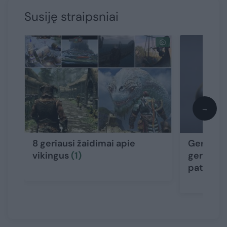
Susiję straipsniai
→
8 geriausi žaidimai apie
Gera nau
vikingus
(1)
gerbėjam
patogų 