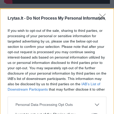
paleontologija
^Instant
dinozaurai
Rodyti daugiau žymių
Lrytas.lt -
Do Not Process My Personal Information
If you wish to opt-out of the sale, sharing to third parties, or
processing of your personal or sensitive information for
Komentuoti po šiuo straipsniu
targeted advertising by us, please use the below opt-out
section to confirm your selection. Please note that after your
opt-out request is processed you may continue seeing
Komentuoti gali tik Lrytas registruoti vartotojai.
interest-based ads based on personal information utilized by
Prisijunkite prie registruotų vartotojų
us or personal information disclosed to third parties prior to
bendruomenės ir bendraukite komentaruose!
your opt-out. You may separately opt-out of the further
disclosure of your personal information by third parties on the
IAB’s list of downstream participants. This information may
also be disclosed by us to third parties on the
IAB’s List of
Rodyti komentarus
Downstream Participants
that may further disclose it to other
third parties.
Prisijungti komentatoriams
Personal Data Processing Opt Outs