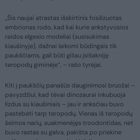
„Šis naujai atrastas išskirtinis fosilizuotas
embrionas rodo, kad kai kurie ankstyvosios
raidos elgesio modeliai (susisukimas
kiaušinyje), dažnai laikomi būdingais tik
paukščiams, gali būti giliau įsišakniję
teropodų giminėje“, – rašo tyrėjai.
Kiti į paukščių panašūs dauginimosi bruožai –
pavyzdžiui, kad tėvai dinozaurai inkubuoja
lizdus su kiaušiniais – jau ir anksčiau buvo
pastebėti tarp teropodų. Vienas iš teropodų
šeimos narių, suakmenėjęs troodontidas, net
buvo rastas su galva, pakišta po priekine