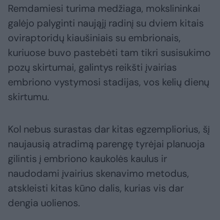
Remdamiesi turima medžiaga, mokslininkai
galėjo palyginti naująjį radinį su dviem kitais
oviraptoridų kiaušiniais su embrionais,
kuriuose buvo pastebėti tam tikri susisukimo
pozų skirtumai, galintys reikšti įvairias
embriono vystymosi stadijas, vos kelių dienų
skirtumu.
Kol nebus surastas dar kitas egzempliorius, šį
naujausią atradimą parengę tyrėjai planuoja
gilintis į embriono kaukolės kaulus ir
naudodami įvairius skenavimo metodus,
atskleisti kitas kūno dalis, kurias vis dar
dengia uolienos.