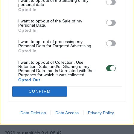
I want to opt-out of the Sharing of my
personal data.
Opted In
I want to opt-out of the Sale of my
Personal Data.
Opted In
I want to opt-out of processing my
Personal Data for Targeted Advertising.
Opted In
I want to opt-out of Collection, Use,
Retention, Sale, and/or Sharing of my
Personal Data that Is Unrelated with the
Purposes for which it was collected.
Opted Out
Mokslas ir IT
Išmanyk
CONFIRM
„Assassin's Creed Black Flag
Resynced“ apžvalga –
Data Deletion
Data Access
Privacy Policy
mėgstantiems vasarą ir piratus
2026 m. rugpjūčio 9 d. 05:42