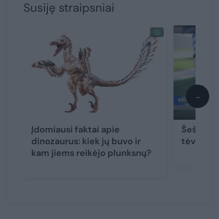
Susiję straipsniai
→
Įdomiausi faktai apie
Šešiamet
dinozaurus: kiek jų buvo ir
tėvais r
kam jiems reikėjo plunksnų?