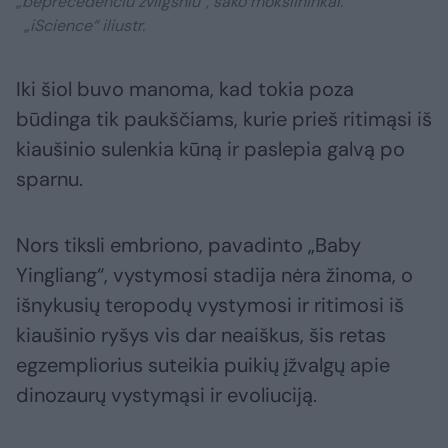
„beprecedenčiu žvilgsniu“, sako mokslininkai.
„iScience“ iliustr.
Iki šiol buvo manoma, kad tokia poza
būdinga tik paukščiams, kurie prieš ritimąsi iš
kiaušinio sulenkia kūną ir paslepia galvą po
sparnu.
Nors tiksli embriono, pavadinto „Baby
Yingliang“, vystymosi stadija nėra žinoma, o
išnykusių teropodų vystymosi ir ritimosi iš
kiaušinio ryšys vis dar neaiškus, šis retas
egzempliorius suteikia puikių įžvalgų apie
dinozaurų vystymąsi ir evoliuciją.