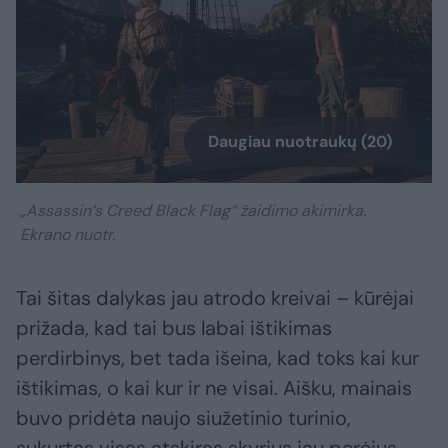
Daugiau nuotraukų (20)
„Assassin‘s Creed Black Flag“ žaidimo akimirka.
Ekrano nuotr.
Tai šitas dalykas jau atrodo kreivai – kūrėjai
prižada, kad tai bus labai ištikimas
perdirbinys, bet tada išeina, kad toks kai kur
ištikimas, o kai kur ir ne visai. Aišku, mainais
buvo pridėta naujo siužetinio turinio,
sukurtas visas atskiras skyrius jau perėjus