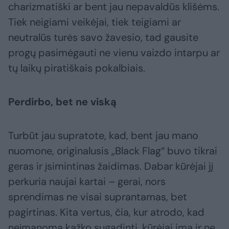
charizmatiški ar bent jau nepavaldūs klišėms.
Tiek neigiami veikėjai, tiek teigiami ar
neutralūs turės savo žavesio, tad gausite
progų pasimėgauti ne vienu vaizdo intarpu ar
tų laikų piratiškais pokalbiais.
Perdirbo, bet ne viską
Turbūt jau supratote, kad, bent jau mano
nuomone, originalusis „Black Flag“ buvo tikrai
geras ir įsimintinas žaidimas. Dabar kūrėjai jį
perkuria naujai kartai – gerai, nors
sprendimas ne visai suprantamas, bet
pagirtinas. Kita vertus, čia, kur atrodo, kad
neįmanoma kažko sugadinti, kūrėjai ima ir ne