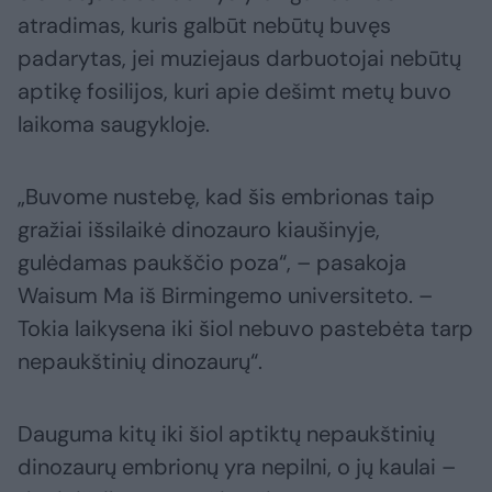
atradimas, kuris galbūt nebūtų buvęs
padarytas, jei muziejaus darbuotojai nebūtų
aptikę fosilijos, kuri apie dešimt metų buvo
laikoma saugykloje.
„Buvome nustebę, kad šis embrionas taip
gražiai išsilaikė dinozauro kiaušinyje,
gulėdamas paukščio poza“, – pasakoja
Waisum Ma iš Birmingemo universiteto. –
Tokia laikysena iki šiol nebuvo pastebėta tarp
nepaukštinių dinozaurų“.
Dauguma kitų iki šiol aptiktų nepaukštinių
dinozaurų embrionų yra nepilni, o jų kaulai –