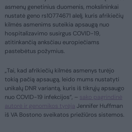
asmenų genetinius duomenis, mokslininkai
nustatė geno rs10774671 alelį, kuris afrikiečių
kilmės asmenims suteikia apsaugą nuo
hospitalizavimo susirgus COVID-19,
atitinkančią anksčiau europiečiams
pastebėtus požymius.
„Tai, kad afrikiečių kilmės asmenys turėjo
tokią pačią apsaugą, leido mums nustatyti
unikalų DNR variantą, kuris iš tikrųjų apsaugo
nuo COVID-19 infekcijos“, –
sako pagrindinė
autorė ir genomikos tyrėja
Jennifer Huffman
iš VA Bostono sveikatos priežiūros sistemos.