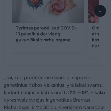
→
Tyrimas parodė, kad COVID-
Omikron 
19 paveikia dar vieną
atmaina:
gyvybiškai svarbų organą
kas su ko
nutikti t
„Tai, kad pradedame išsamiai suprasti
genetinius rizikos veiksnius, yra labai svarbu
kuriant naujus vaistus nuo COVID-19“, – sako
vyresnysis tyrėjas ir genetikas Brentas
Richardsas iš McGillio universiteto Kanadoje.