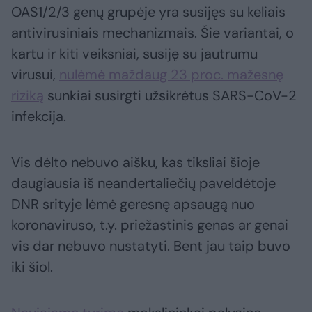
OAS1/2/3 genų grupėje yra susijęs su keliais
antivirusiniais mechanizmais. Šie variantai, o
kartu ir kiti veiksniai, susiję su jautrumu
virusui,
nulėmė maždaug 23 proc. mažesnę
riziką
sunkiai susirgti užsikrėtus SARS-CoV-2
infekcija.
Vis dėlto nebuvo aišku, kas tiksliai šioje
daugiausia iš neandertaliečių paveldėtoje
DNR srityje lėmė geresnę apsaugą nuo
koronaviruso, t.y. priežastinis genas ar genai
vis dar nebuvo nustatyti. Bent jau taip buvo
iki šiol.