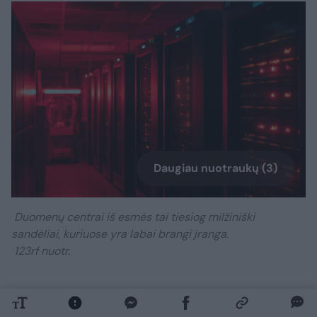
Daugiau nuotraukų (3)
Duomenų centrai iš esmės tai tiesiog milžiniški
sandėliai, kuriuose yra labai brangi įranga.
123rf nuotr.
„Kai kurie klientai, atsižvelgdami į neseniai