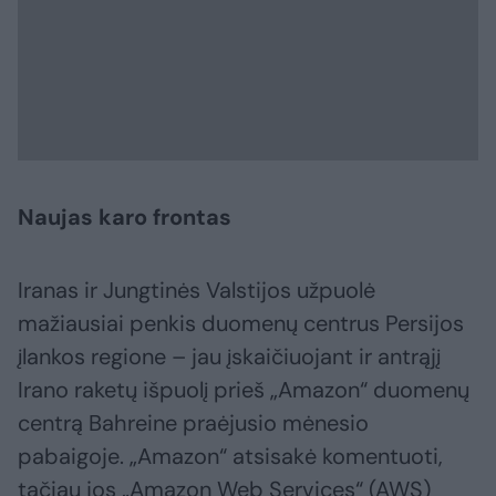
Naujas karo frontas
Iranas ir Jungtinės Valstijos užpuolė
mažiausiai penkis duomenų centrus Persijos
įlankos regione – jau įskaičiuojant ir antrąjį
Irano raketų išpuolį prieš „Amazon“ duomenų
centrą Bahreine praėjusio mėnesio
pabaigoje. „Amazon“ atsisakė komentuoti,
tačiau jos „Amazon Web Services“ (AWS)