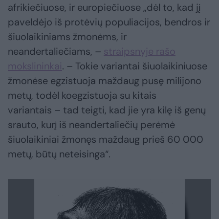
afrikiečiuose, ir europiečiuose „dėl to, kad jį
paveldėjo iš protėvių populiacijos, bendros ir
šiuolaikiniams žmonėms, ir
neandertaliečiams, –
straipsnyje rašo
mokslininkai
. – Tokie variantai šiuolaikiniuose
žmonėse egzistuoja maždaug pusę milijono
metų, todėl koegzistuoja su kitais
variantais – tad teigti, kad jie yra kilę iš genų
srauto, kurį iš neandertaliečių perėmė
šiuolaikiniai žmonęs maždaug prieš 60 000
metų, būtų neteisinga“.