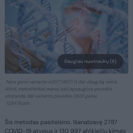
Daugiau nuotraukų (5)
Nors geno variante rs10774671 G dar daug ką reikia
ištirti, mokslininkai mano, kad apsauginis poveikis
atsiranda dėl varianto poveikio OAS1 genui.
123rf iliustr.
Šis metodas pasiteisino. Išanalizavę 2787
COVID-19 atvejus ir 130 997 afrikiečių kilmės