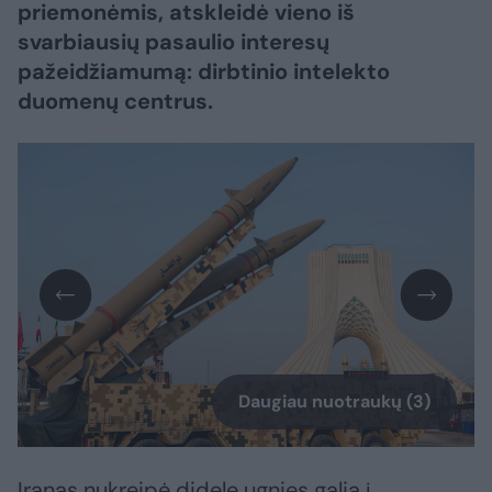
priemonėmis, atskleidė vieno iš
svarbiausių pasaulio interesų
pažeidžiamumą: dirbtinio intelekto
duomenų centrus.
Daugiau nuotraukų (3)
Iranas nukreipė didelę ugnies galią į