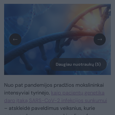
Daugiau nuotraukų (5)
Nuo pat pandemijos pradžios mokslininkai
intensyviai tyrinėjo,
kaip pacientų genetika
daro įtaką SARS-CoV-2 infekcijos sunkumui
– atskleidė paveldimus veiksnius, kurie