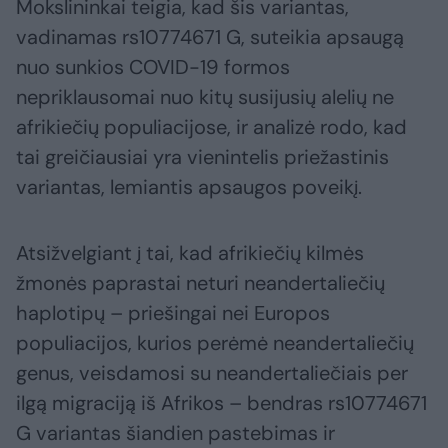
Mokslininkai teigia, kad šis variantas,
vadinamas rs10774671 G, suteikia apsaugą
nuo sunkios COVID-19 formos
nepriklausomai nuo kitų susijusių alelių ne
afrikiečių populiacijose, ir analizė rodo, kad
tai greičiausiai yra vienintelis priežastinis
variantas, lemiantis apsaugos poveikį.
Atsižvelgiant į tai, kad afrikiečių kilmės
žmonės paprastai neturi neandertaliečių
haplotipų – priešingai nei Europos
populiacijos, kurios perėmė neandertaliečių
genus, veisdamosi su neandertaliečiais per
ilgą migraciją iš Afrikos – bendras rs10774671
G variantas šiandien pastebimas ir