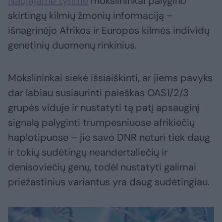
Naujajame tyrime
mokslininkai palygino
skirtingų kilmių žmonių informaciją –
išnagrinėjo Afrikos ir Europos kilmės individų
genetinių duomenų rinkinius.
Mokslininkai siekė išsiaiškinti, ar jiems pavyks
dar labiau susiaurinti paieškas OAS1/2/3
grupės viduje ir nustatyti tą patį apsauginį
signalą palyginti trumpesniuose afrikiečių
haplotipuose – jie savo DNR neturi tiek daug
ir tokių sudėtingų neandertaliečių ir
denisoviečių genų, todėl nustatyti galimai
priežastinius variantus yra daug sudėtingiau.