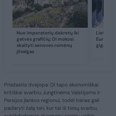
Nuo imperatorių dekretų iki
Lietuva i
gatvės grafičių: DI mokosi
Europos 
skaityti senovės romėnų
gigagam
įžvalgas
Priežastis dvejopa: DI tapo ekonomiškai
kritiškai svarbiu Jungtinėms Valstijoms ir
Persijos įlankos regionui, todėl Iranas gali
padaryti žalą ten, kur tai iš tiesų svarbu,
sutrikdydamas duomenų centrų veiklą