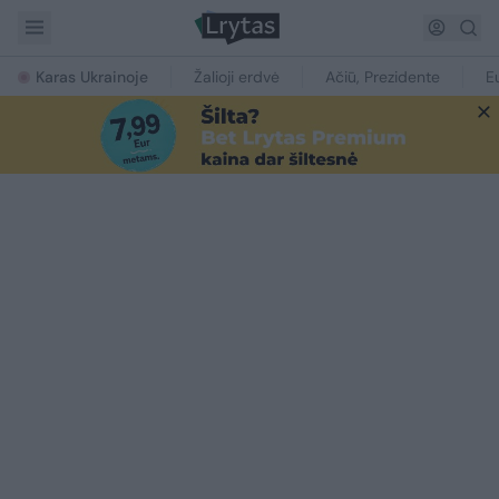
Karas Ukrainoje
Žalioji erdvė
Ačiū, Prezidente
E