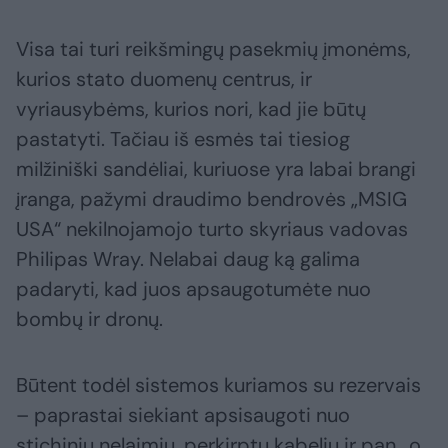
Visa tai turi reikšmingų pasekmių įmonėms,
kurios stato duomenų centrus, ir
vyriausybėms, kurios nori, kad jie būtų
pastatyti. Tačiau iš esmės tai tiesiog
milžiniški sandėliai, kuriuose yra labai brangi
įranga, pažymi draudimo bendrovės „MSIG
USA“ nekilnojamojo turto skyriaus vadovas
Philipas Wray. Nelabai daug ką galima
padaryti, kad juos apsaugotumėte nuo
bombų ir dronų.
Būtent todėl sistemos kuriamos su rezervais
– paprastai siekiant apsisaugoti nuo
stichinių nelaimių, perkirptų kabelių ir pan., o