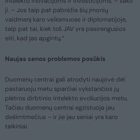
intelekto inovacijoms ir investicijoms, – sako
ji. – Jos taip pat pabrėžia šių įmonių
vaidmenį karo veiksmuose ir diplomatijoje,
taip pat tai, kiek toli JAV yra pasirengusios
eiti, kad jas apgintų.“
Naujas senos problemos posūkis
Duomenų centrai gali atrodyti naujovė dėl
pastaruoju metu sparčiai vykstančios jų
plėtros dirbtinio intelekto evoliucijos metu.
Tačiau duomenų centrai egzistuoja jau
dešimtmečius – ir jie jau seniai yra karo
taikiniai.