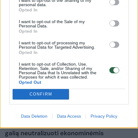
I want to opt-out of the Sharing of my
personal data.
Opted In
I want to opt-out of the Sale of my
Personal Data.
Opted In
Mokslas ir IT
Išmanyk
I want to opt-out of processing my
Netikėtas įkaitas Irano kare:
Personal Data for Targeted Advertising.
Opted In
nusitaikė į dirbtinio intelekto
I want to opt-out of Collection, Use,
„namus“
(1)
Retention, Sale, and/or Sharing of my
Personal Data that Is Unrelated with the
Purposes for which it was collected.
2026 m. rugpjūčio 8 d. 11:29
Opted Out
CONFIRM
Lrytas.lt
Data Deletion
Data Access
Privacy Policy
Irano strategija, kuria siekiama karinę
galią neutralizuoti ekonominėmis