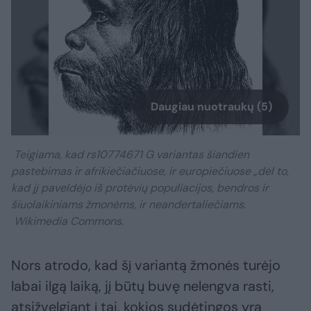
Daugiau nuotraukų (5)
Teigiama, kad rs10774671 G variantas šiandien
pastebimas ir afrikiečiačiuose, ir europiečiuose „dėl to,
kad jį paveldėjo iš protėvių populiacijos, bendros ir
šiuolaikiniams žmonėms, ir neandertaliečiams.
Wikimedia Commons.
Nors atrodo, kad šį variantą žmonės turėjo
labai ilgą laiką, jį būtų buvę nelengva rasti,
atsižvelgiant į tai, kokios sudėtingos yra