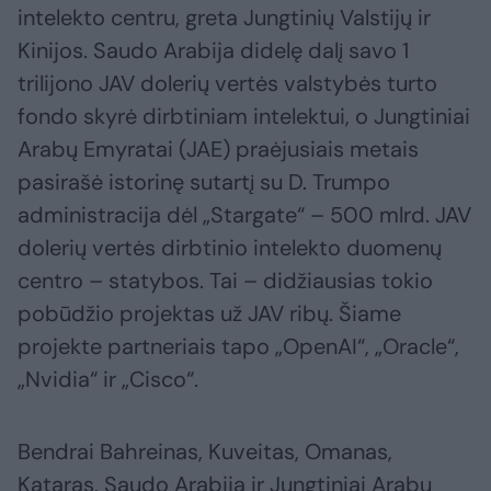
intelekto centru, greta Jungtinių Valstijų ir
Kinijos. Saudo Arabija didelę dalį savo 1
trilijono JAV dolerių vertės valstybės turto
fondo skyrė dirbtiniam intelektui, o Jungtiniai
Arabų Emyratai (JAE) praėjusiais metais
pasirašė istorinę sutartį su D. Trumpo
administracija dėl „Stargate“ – 500 mlrd. JAV
dolerių vertės dirbtinio intelekto duomenų
centro – statybos. Tai – didžiausias tokio
pobūdžio projektas už JAV ribų. Šiame
projekte partneriais tapo „OpenAI“, „Oracle“,
„Nvidia“ ir „Cisco“.
Bendrai Bahreinas, Kuveitas, Omanas,
Kataras, Saudo Arabija ir Jungtiniai Arabų