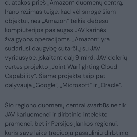
d. atakos prieš „Amazon“ duomenų centrą,
Irano režimas teigė, kad vėl smogė šiam
objektui, nes „Amazon“ teikia debesų
kompiuterijos paslaugas JAV karinės
žvalgybos operacijoms. „Amazon“ yra
sudariusi daugybę sutarčių su JAV
vyriausybe, įskaitant dalį 9 mlrd. JAV dolerių
vertės projekto „Joint Warfighting Cloud
Capability“. Šiame projekte taip pat
dalyvauja „Google“, „Microsoft“ ir „Oracle“.
Šio regiono duomenų centrai svarbūs ne tik
JAV kariuomenei ir dirbtinio intelekto
pramonei, bet ir Persijos įlankos regionui,
kuris save laikė trečiuoju pasauliniu dirbtinio