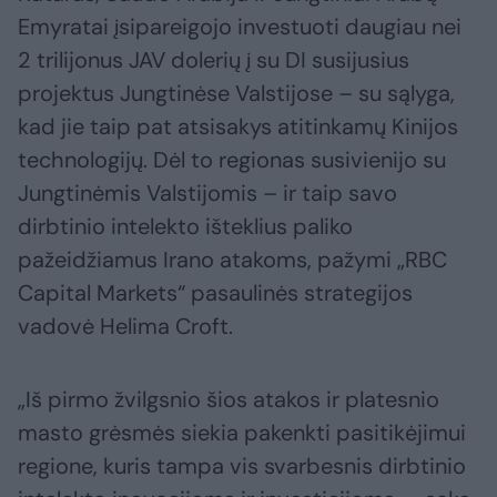
Emyratai įsipareigojo investuoti daugiau nei
2 trilijonus JAV dolerių į su DI susijusius
projektus Jungtinėse Valstijose – su sąlyga,
kad jie taip pat atsisakys atitinkamų Kinijos
technologijų. Dėl to regionas susivienijo su
Jungtinėmis Valstijomis – ir taip savo
dirbtinio intelekto išteklius paliko
pažeidžiamus Irano atakoms, pažymi „RBC
Capital Markets“ pasaulinės strategijos
vadovė Helima Croft.
„Iš pirmo žvilgsnio šios atakos ir platesnio
masto grėsmės siekia pakenkti pasitikėjimui
regione, kuris tampa vis svarbesnis dirbtinio