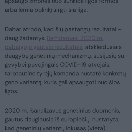
apsaugo žmones nuo sunkios ligos formos
arba lemia polinkį sirgti šia liga.
Dabar atrodo, kad šių pastangų rezultatai –
daug žadantys.
Remdamasi 2020 m.
pabaigoje gautais rezultatais
, atskleidusiais
daugybę genetinių mechanizmų, susijusių su
gyvybei pavojingais COVID-19 atvejais,
tarptautinė tyrėjų komanda nustatė konkretų
geno variantą, kuris gali apsaugoti nuo šios
ligos.
2020 m. išanalizavus genetinius duomenis,
gautus daugiausia iš europiečių, nustatyta,
kad genetinių variantų lokusas (vieta)