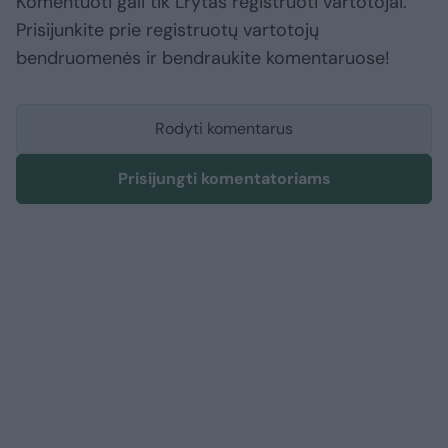
Komentuoti gali tik Lrytas registruoti vartotojai.
Prisijunkite prie registruotų vartotojų
bendruomenės ir bendraukite komentaruose!
Rodyti komentarus
Prisijungti komentatoriams