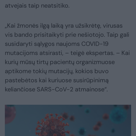
atvejais taip neatsitiko.
„Kai žmonės ilgą laiką yra užsikrėtę, virusas
vis bando prisitaikyti prie nešiotojo. Taip gali
susidaryti sąlygos naujoms COVID-19
mutacijoms atsirasti, – teigė ekspertas. – Kai
kurių mūsų tirtų pacientų organizmuose
aptikome tokių mutacijų, kokios buvo
pastebėtos kai kuriuose susirūpinimą
keliančiose SARS-CoV-2 atmainose“.