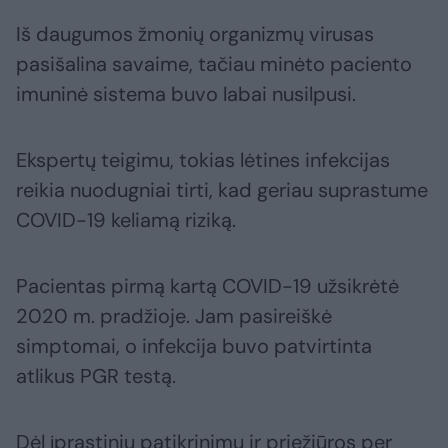
Iš daugumos žmonių organizmų virusas
pasišalina savaime, tačiau minėto paciento
imuninė sistema buvo labai nusilpusi.
Ekspertų teigimu, tokias lėtines infekcijas
reikia nuodugniai tirti, kad geriau suprastume
COVID-19 keliamą riziką.
Pacientas pirmą kartą COVID-19 užsikrėtė
2020 m. pradžioje. Jam pasireiškė
simptomai, o infekcija buvo patvirtinta
atlikus PGR testą.
Dėl įprastinių patikrinimų ir priežiūros per