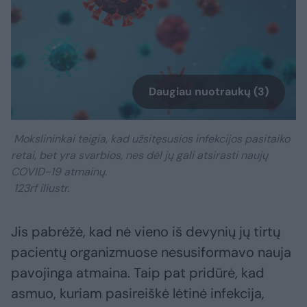
Daugiau nuotraukų (3)
Mokslininkai teigia, kad užsitęsusios infekcijos pasitaiko
retai, bet yra svarbios, nes dėl jų gali atsirasti naujų
COVID-19 atmainų.
123rf iliustr.
Jis pabrėžė, kad nė vieno iš devynių jų tirtų
pacientų organizmuose nesusiformavo nauja
pavojinga atmaina. Taip pat pridūrė, kad
asmuo, kuriam pasireiškė lėtinė infekcija,