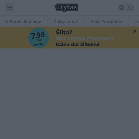
Karas Ukrainoje
Žalioji erdvė
Ačiū, Prezidente
E