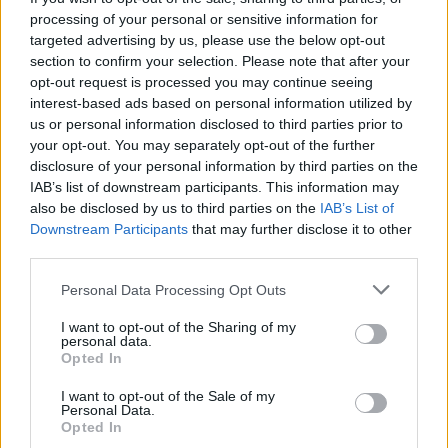
processing of your personal or sensitive information for
Susiję straipsniai
targeted advertising by us, please use the below opt-out
section to confirm your selection. Please note that after your
opt-out request is processed you may continue seeing
interest-based ads based on personal information utilized by
us or personal information disclosed to third parties prior to
your opt-out. You may separately opt-out of the further
disclosure of your personal information by third parties on the
IAB’s list of downstream participants. This information may
also be disclosed by us to third parties on the
IAB’s List of
Downstream Participants
that may further disclose it to other
third parties.
Paaiškino, kam naudinga
Šį gana 
Personal Data Processing Opt Outs
antroji stiprinamoji COVID-19
COVID-1
I want to opt-out of the Sharing of my
vakcinos dozė, o kam
tačiau pa
personal data.
skiepytis neverta
labai sv
Opted In
I want to opt-out of the Sale of my
Personal Data.
Opted In