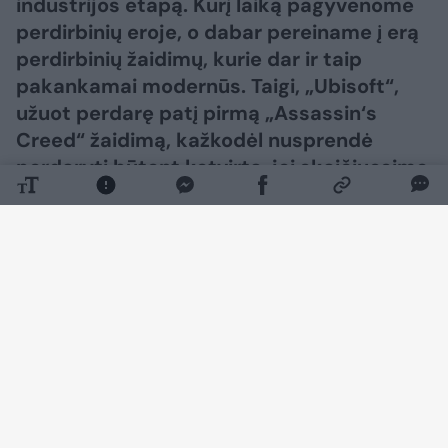
industrijos etapą. Kurį laiką pagyvenome
perdirbinių eroje, o dabar pereiname į erą
perdirbinių žaidimų, kurie dar ir taip
pakankamai modernūs. Taigi, „Ubisoft“,
užuot perdarę patį pirmą „Assassin‘s
Creed“ žaidimą, kažkodėl nusprendė
perdaryti būtent ketvirtą, jei skaičiuosime
pagrindinius, o ne šalutinius serijos
žaidimus. Gal todėl, kad šis žaidimas iki
šiol buvo labiausiai išskirtinis savo tema ar
istorija tarp kitų, o gal todėl, kad daugeliui
norisi daugiau Saulės ar apskritai, vasaros,
bet priešais mus – atnaujintas ir
modernizuotas „Assassin‘s Creed Black
Flag“, prie kurio atsirado prierašas
„Resynced“. Du klausimai: ar verta bristi
tiems, kas jau perėjo originalųjį „Black