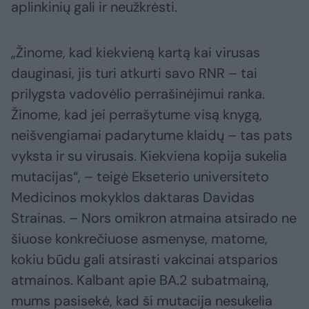
aplinkinių gali ir neužkrėsti.
„Žinome, kad kiekvieną kartą kai virusas
dauginasi, jis turi atkurti savo RNR – tai
prilygsta vadovėlio perrašinėjimui ranka.
Žinome, kad jei perrašytume visą knygą,
neišvengiamai padarytume klaidų – tas pats
vyksta ir su virusais. Kiekviena kopija sukelia
mutacijas“, – teigė Ekseterio universiteto
Medicinos mokyklos daktaras Davidas
Strainas. – Nors omikron atmaina atsirado ne
šiuose konkrečiuose asmenyse, matome,
kokiu būdu gali atsirasti vakcinai atsparios
atmainos. Kalbant apie BA.2 subatmainą,
mums pasisekė, kad ši mutacija nesukelia