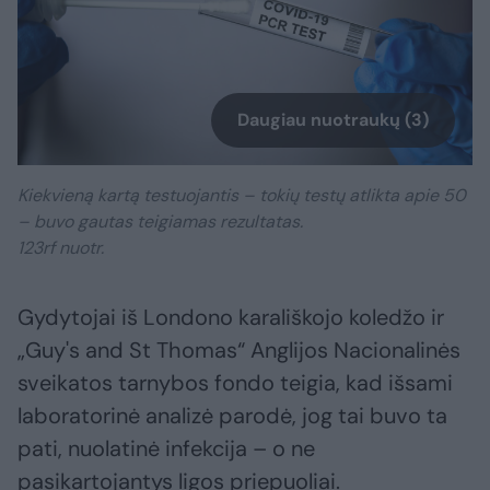
Daugiau nuotraukų (3)
Kiekvieną kartą testuojantis – tokių testų atlikta apie 50
– buvo gautas teigiamas rezultatas.
123rf nuotr.
Gydytojai iš Londono karališkojo koledžo ir
„Guy's and St Thomas“ Anglijos Nacionalinės
sveikatos tarnybos fondo teigia, kad išsami
laboratorinė analizė parodė, jog tai buvo ta
pati, nuolatinė infekcija – o ne
pasikartojantys ligos priepuoliai.