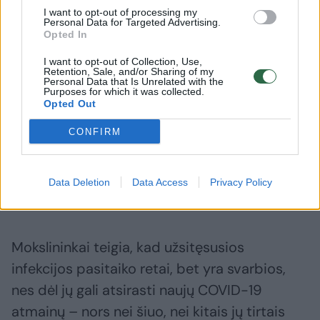
I want to opt-out of processing my
Personal Data for Targeted Advertising.
„Kiekvieną kartą iš gerklės imti tepinėliai
Opted In
parodydavo teigiamą testo atsakymą.
I want to opt-out of Collection, Use,
Pacientas neigiamo testo atsakymo niekada
Retention, Sale, and/or Sharing of my
Personal Data that Is Unrelated with the
nebuvo gavęs. Galime teigti, kad tai buvo
Purposes for which it was collected.
Opted Out
viena tęstinė infekcija, nes jos genetinis
CONFIRM
žymuo – informacija, kurią gavome
nustatinėdami viruso genomo seką, – šiame
paciente buvo unikalus ir pastovus“, – teigė
Data Deletion
Data Access
Privacy Policy
L.Snellis.
Mokslininkai teigia, kad užsitęsusios
infekcijos pasitaiko retai, bet yra svarbios,
nes dėl jų gali atsirasti naujų COVID-19
atmainų – nors nei šiuo, nei kitais jų tirtais