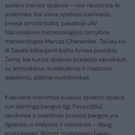
sudaro įvairios spalvos – nuo raudonos iki
violetinės. Kai visos spalvos susimaišo,
šviesa atrodo balta, pasakoja JAV
Nacionalinės meteorologijos tarnybos
meteorologas Marcas Chenardas. Tačiau kai
iš Saulės keliaujanti balta šviesa pasiekia
Žemę, kai kurios spalvos pradeda sąveikauti
su atmosferos molekulėmis ir mažomis
dalelėmis, aiškina mokslininkas.
Kiekviena matomos šviesos spektro spalva
turi skirtingą bangos ilgį. Pavyzdžiui,
raudonos ir oranžinės šviesos bangos yra
ilgesnės, o mėlynos ir violetinės – daug
trumpesnės. Būtent trumpesnių bangų