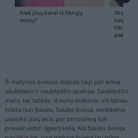
Kiek jūsų katei iš tikrųjų
Skaičius
metų?
kaip me
tikimybę
pakreipti
Ši mėlynos šviesos sklaida taip pat lemia
saulėtekio ir saulėlydžio spalvas. Saulėlydžio
metu, kai taškas, iš kurio stebime, vis labiau
tolsta nuo Saulės, Saulės šviesa, norėdama
pasiekti jūsų akis, per atmosferą turi
prasiskverbti ilgesnį kelią. Kol Saulės šviesa
pasiekia jus, visa mėlyna šviesa jau būna