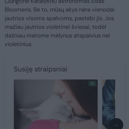
(Jungtinė Karalystė) astronomas Edas
Bloomeris. Be to, mūsų akys nėra vienodai
jautrios visoms spalvoms, pastebi jis. Jos
mažiau jautrios violetinei šviesai, todėl
dažniau matome mėlynus atspalvius nei
violetinius.
Susiję straipsniai
→