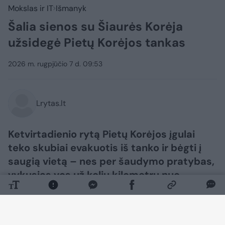
Mokslas ir IT
Išmanyk
Šalia sienos su Šiaurės Korėja
užsidegė Pietų Korėjos tankas
2026 m. rugpjūčio 7 d. 09:53
Lrytas.lt
Ketvirtadienio rytą Pietų Korėjos įgulai
teko skubiai evakuotis iš tanko ir bėgti į
saugią vietą – nes per šaudymo pratybas,
vykusias vos už kelių kilometrų nuo
Šiaurės Korėjos, viename iš pagrindinių
kovos tankų kilo gaisras. Tačiau pareigūnai
patvirtino, kad niekas nenukentėjo.