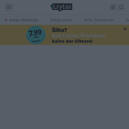
Karas Ukrainoje
Žalioji erdvė
Ačiū, Prezidente
E