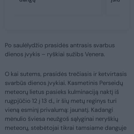
Po saulėlydžio prasidės antrasis svarbus
dienos įvykis – ryškiai sužibs Venera.
O kai sutems, prasidės trečiasis ir ketvirtasis
svarbūs dienos įvykiai. Kasmetinis Perseidų
meteorų lietus pasieks kulminaciją naktį iš
rugpjūčio 12 į 13 d., ir šių metų reginys turi
vieną esminį privalumą: jaunatį. Kadangi
mėnulio šviesa neužgoš sąlyginai neryškių
meteorų, stebėtojai tikrai tamsiame danguje