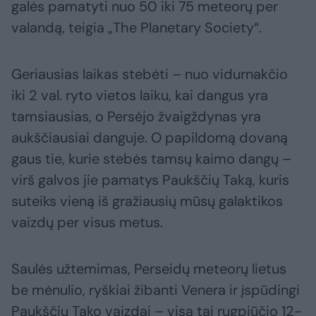
galės pamatyti nuo 50 iki 75 meteorų per
valandą, teigia „The Planetary Society“.
Geriausias laikas stebėti – nuo vidurnakčio
iki 2 val. ryto vietos laiku, kai dangus yra
tamsiausias, o Persėjo žvaigždynas yra
aukščiausiai danguje. O papildomą dovaną
gaus tie, kurie stebės tamsų kaimo dangų –
virš galvos jie pamatys Paukščių Taką, kuris
suteiks vieną iš gražiausių mūsų galaktikos
vaizdų per visus metus.
Saulės užtemimas, Perseidų meteorų lietus
be mėnulio, ryškiai žibanti Venera ir įspūdingi
Paukščių Tako vaizdai – visa tai rugpjūčio 12-