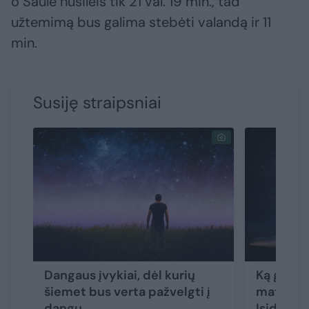
o Saulė nusileis tik 21 val. 19 min., tad
užtemimą bus galima stebėti valandą ir 11
min.
Susiję straipsniai
Dangaus įvykiai, dėl kurių
Ką graža
šiemet bus verta pažvelgti į
matysim
dangų
Įsidėmėk