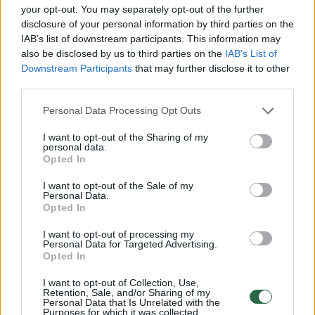
your opt-out. You may separately opt-out of the further
disclosure of your personal information by third parties on the
IAB’s list of downstream participants. This information may
also be disclosed by us to third parties on the
IAB’s List of
Downstream Participants
that may further disclose it to other
third parties.
Personal Data Processing Opt Outs
I want to opt-out of the Sharing of my
personal data.
Mokslas ir IT
Visata
Opted In
Kita savaitė bus ypatinga: šią
I want to opt-out of the Sale of my
Personal Data.
dieną verta pasižymėti
Opted In
kalendoriuje
I want to opt-out of processing my
Personal Data for Targeted Advertising.
Opted In
2026 m. rugpjūčio 6 d. 16:51
I want to opt-out of Collection, Use,
Retention, Sale, and/or Sharing of my
Personal Data that Is Unrelated with the
Purposes for which it was collected.