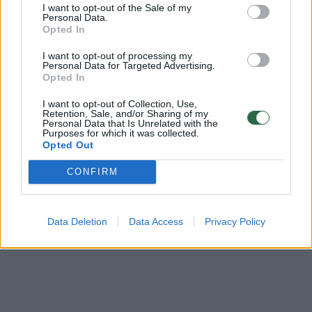
I want to opt-out of the Sale of my
Personal Data.
Komentuoti po šiuo straipsniu
Opted In
Komentuoti gali tik Lrytas registruoti vartotojai.
I want to opt-out of processing my
Personal Data for Targeted Advertising.
Prisijunkite prie registruotų vartotojų
Opted In
bendruomenės ir bendraukite komentaruose!
I want to opt-out of Collection, Use,
Retention, Sale, and/or Sharing of my
Personal Data that Is Unrelated with the
Purposes for which it was collected.
Rodyti komentarus
Opted Out
CONFIRM
Prisijungti komentatoriams
Data Deletion
Data Access
Privacy Policy