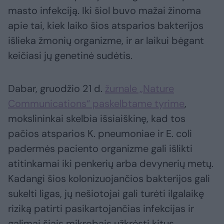
masto infekciją. Iki šiol buvo mažai žinoma
apie tai, kiek laiko šios atsparios bakterijos
išlieka žmonių organizme, ir ar laikui bėgant
keičiasi jų genetinė sudėtis.
Dabar, gruodžio 21 d.
žurnale „Nature
Communications“ paskelbtame tyrime
,
mokslininkai skelbia išsiaiškinę, kad tos
pačios atsparios K. pneumoniae ir E. coli
padermės paciento organizme gali išlikti
atitinkamai iki penkerių arba devynerių metų.
Kadangi šios kolonizuojančios bakterijos gali
sukelti ligas, jų nešiotojai gali turėti ilgalaikę
riziką patirti pasikartojančias infekcijas ir
galimai šiais mikrobais užkrėsti kitus.