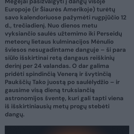
Mėgėjai pasižvalgyti į dangų visoje
Europoje (ir Šiaurės Amerikoje) turėtų
savo kalendoriuose pažymėti rugpjūčio 12
d., trečiadienį. Nuo dienos metu
vyksiančio saulės užtemimo iki Perseidų
meteorų lietaus kulminacijos Mėnulio
šviesos nesugadintame danguje – ši para
siūlo išskirtinai retą dangaus reiškinių
derinį per 24 valandas. O dar galima
pridėti spindinčią Venerą ir švytinčią
Paukščių Tako juostą po saulėlydžio – ir
gausime visą dieną truksiančią
astronomijos šventę, kuri gali tapti viena
iš išskirtiniausių metų progų stebėti
dangų.