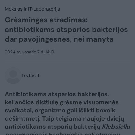
Mokslas ir IT
Laboratorija
Grėsmingas atradimas:
antibiotikams atsparios bakterijos
dar pavojingesnės, nei manyta
2024 m. vasario 7 d. 14:19
Lrytas.lt
Antibiotikams atsparios bakterijos,
keliančios didžiulę grėsmę visuomenės
sveikatai, organizme gali išlikti beveik
dešimtmetį. Taip teigiama naujoje dviejų
antibiotikams atsparių bakterijų
Klebsiella
pneumoniae
ir
Escherichia coli
atmainų,