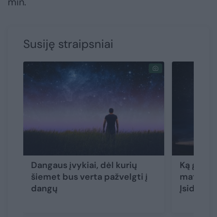
min.
Susiję straipsniai
Dangaus įvykiai, dėl kurių
Ką graža
šiemet bus verta pažvelgti į
matysim
dangų
Įsidėmėk