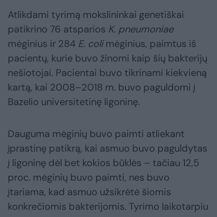
Atlikdami tyrimą mokslininkai genetiškai
patikrino 76 atsparios
K. pneumoniae
mėginius ir 284
E. coli
mėginius, paimtus iš
pacientų, kurie buvo žinomi kaip šių bakterijų
nešiotojai. Pacientai buvo tikrinami kiekvieną
kartą, kai 2008–2018 m. buvo paguldomi į
Bazelio universitetinę ligoninę.
Dauguma mėginių buvo paimti atliekant
įprastinę patikrą, kai asmuo buvo paguldytas
į ligoninę dėl bet kokios būklės – tačiau 12,5
proc. mėginių buvo paimti, nes buvo
įtariama, kad asmuo užsikrėtė šiomis
konkrečiomis bakterijomis. Tyrimo laikotarpiu