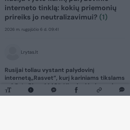
interneto tinklą: kokių priemonių
prireiks jo neutralizavimui?
(1)
2026 m. rugpjūčio 6 d. 09:41
Lrytas.lt
Rusijai toliau vystant palydovinį
internetą„Rasvet“, kurį kariniams tikslams
sukūrė „Biuro 1440“, Ukrainai kyla naujas
klausimas: kaip veiksmingai neutralizuoti
tokią sistemą?