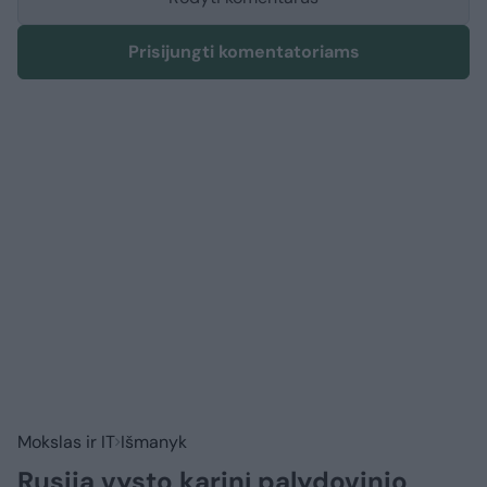
Prisijungti komentatoriams
Mokslas ir IT
Išmanyk
Rusija vysto karinį palydovinio