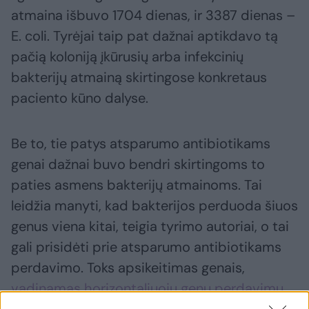
atmaina išbuvo 1704 dienas, ir 3387 dienas –
E. coli. Tyrėjai taip pat dažnai aptikdavo tą
pačią koloniją įkūrusių arba infekcinių
bakterijų atmainą skirtingose konkretaus
paciento kūno dalyse.
Be to, tie patys atsparumo antibiotikams
genai dažnai buvo bendri skirtingoms to
paties asmens bakterijų atmainoms. Tai
leidžia manyti, kad bakterijos perduoda šiuos
genus viena kitai, teigia tyrimo autoriai, o tai
gali prisidėti prie atsparumo antibiotikams
perdavimo. Toks apsikeitimas genais,
vadinamas horizontaliuoju genų perdavimu
,