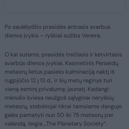
Po saulėlydžio prasidės antrasis svarbus
dienos įvykis – ryškiai sužibs Venera.
O kai sutems, prasidės trečiasis ir ketvirtasis
svarbūs dienos įvykiai. Kasmetinis Perseidų
meteorų lietus pasieks kulminaciją naktį iš
rugpjūčio 12 į 13 d., ir šių metų reginys turi
vieną esminį privalumą: jaunatį. Kadangi
mėnulio šviesa neužgoš sąlyginai neryškių
meteorų, stebėtojai tikrai tamsiame danguje
galės pamatyti nuo 50 iki 75 meteorų per
valandą, teigia „The Planetary Society“.