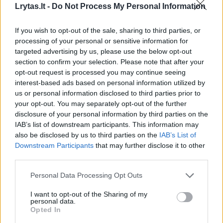
yra gerai žinomas mechanizmas, kuriuo
Lrytas.lt -
Do Not Process My Personal Information
mikrobai įgyja atsparumą antibiotikams.
If you wish to opt-out of the sale, sharing to third parties, or
processing of your personal or sensitive information for
Tyrimo išvados sudaro pagrindą būsimiems
targeted advertising by us, please use the below opt-out
tyrimams, kuriais siekiama išsiaiškinti, kodėl
section to confirm your selection. Please note that after your
opt-out request is processed you may continue seeing
šios atsparios bakterijos taip ilgai išlieka
interest-based ads based on personal information utilized by
organizme – ir kas lemia, kad jos nuo
us or personal information disclosed to third parties prior to
your opt-out. You may separately opt-out of the further
paprasto organizmo kolonizavimo pereina
disclosure of your personal information by third parties on the
prie pilno masto infekcijų, sako mokslininkai.
IAB’s list of downstream participants. This information may
also be disclosed by us to third parties on the
IAB’s List of
Downstream Participants
that may further disclose it to other
Parengta pagal „Live Science“.
third parties.
Personal Data Processing Opt Outs
mikrobiologija
Antibiotikai
antibiotikams atspari bakterija
I want to opt-out of the Sharing of my
personal data.
Opted In