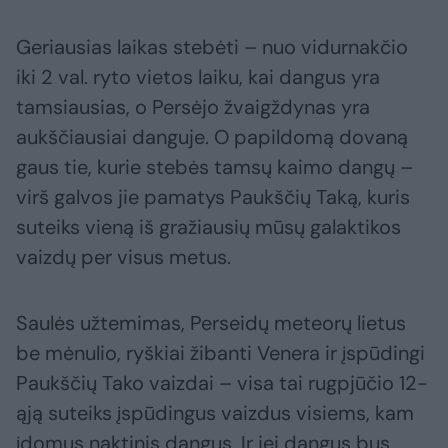
Geriausias laikas stebėti – nuo vidurnakčio
iki 2 val. ryto vietos laiku, kai dangus yra
tamsiausias, o Persėjo žvaigždynas yra
aukščiausiai danguje. O papildomą dovaną
gaus tie, kurie stebės tamsų kaimo dangų –
virš galvos jie pamatys Paukščių Taką, kuris
suteiks vieną iš gražiausių mūsų galaktikos
vaizdų per visus metus.
Saulės užtemimas, Perseidų meteorų lietus
be mėnulio, ryškiai žibanti Venera ir įspūdingi
Paukščių Tako vaizdai – visa tai rugpjūčio 12-
ąją suteiks įspūdingus vaizdus visiems, kam
įdomus naktinis dangus. Ir jei dangus bus