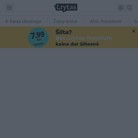
Karas Ukrainoje
Žalioji erdvė
Ačiū, Prezidente
E