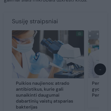
Susiję straipsniai
→
Puikios naujienos: atrado
Peršalimu
antibiotikus, kurie gali
gydote a
sunaikinti daugumai
Perspėja
dabartinių vaistų atsparias
bakterijas