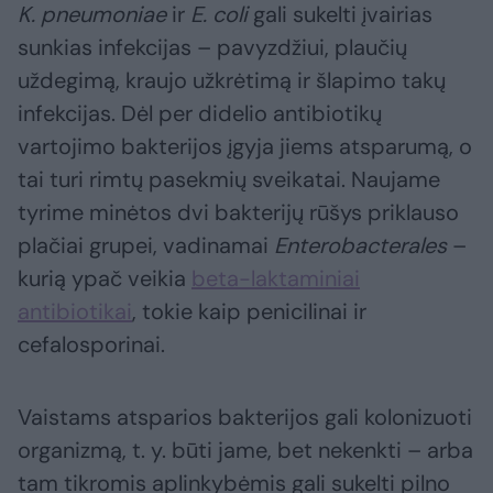
K. pneumoniae
ir
E. coli
gali sukelti įvairias
sunkias infekcijas – pavyzdžiui, plaučių
uždegimą, kraujo užkrėtimą ir šlapimo takų
infekcijas. Dėl per didelio antibiotikų
vartojimo bakterijos įgyja jiems atsparumą, o
tai turi rimtų pasekmių sveikatai. Naujame
tyrime minėtos dvi bakterijų rūšys priklauso
plačiai grupei, vadinamai
Enterobacterales
–
kurią ypač veikia
beta-laktaminiai
antibiotikai
, tokie kaip penicilinai ir
cefalosporinai.
Vaistams atsparios bakterijos gali kolonizuoti
organizmą, t. y. būti jame, bet nekenkti – arba
tam tikromis aplinkybėmis gali sukelti pilno