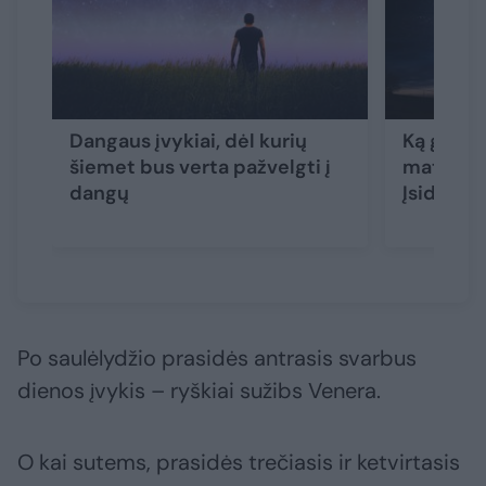
Dangaus įvykiai, dėl kurių
Ką graža
šiemet bus verta pažvelgti į
matysim
dangų
Įsidėmėk
Po saulėlydžio prasidės antrasis svarbus
dienos įvykis – ryškiai sužibs Venera.
O kai sutems, prasidės trečiasis ir ketvirtasis