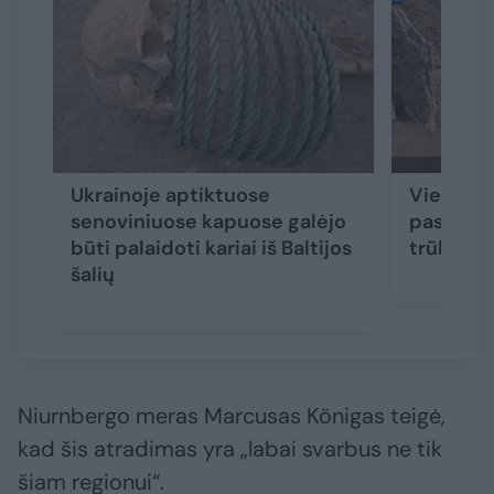
Ukrainoje aptiktuose
Vieno iš 
senoviniuose kapuose galėjo
paslaptis
būti palaidoti kariai iš Baltijos
trūksta 
šalių
Niurnbergo meras Marcusas Königas teigė,
kad šis atradimas yra „labai svarbus ne tik
šiam regionui“.