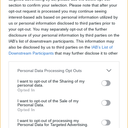
section to confirm your selection. Please note that after your
Kitas žingsnis – ištraukti visus skeletus ir
opt-out request is processed you may continue seeing
interest-based ads based on personal information utilized by
ištirti kaulus dėl maro bakterijos
Yersinia
us or personal information disclosed to third parties prior to
pestis
pėdsakų, rašo „Daily Mail“.
your opt-out. You may separately opt-out of the further
disclosure of your personal information by third parties on the
IAB’s list of downstream participants. This information may
also be disclosed by us to third parties on the
IAB’s List of
archeologija
maras
masinė kapavietė
Rodyti daugiau žymių
Downstream Participants
that may further disclose it to other
third parties.
Personal Data Processing Opt Outs
Komentuoti po šiuo straipsniu
I want to opt-out of the Sharing of my
personal data.
Opted In
Komentuoti gali tik Lrytas registruoti vartotojai.
Prisijunkite prie registruotų vartotojų
I want to opt-out of the Sale of my
Personal Data.
bendruomenės ir bendraukite komentaruose!
Opted In
I want to opt-out of processing my
Personal Data for Targeted Advertising.
Rodyti komentarus