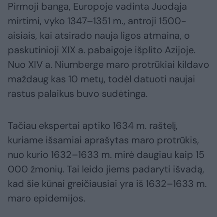
Pirmoji banga, Europoje vadinta Juodąja
mirtimi, vyko 1347–1351 m., antroji 1500-
aisiais, kai atsirado nauja ligos atmaina, o
paskutinioji XIX a. pabaigoje išplito Azijoje.
Nuo XIV a. Niurnberge maro protrūkiai kildavo
maždaug kas 10 metų, todėl datuoti naujai
rastus palaikus buvo sudėtinga.
Tačiau ekspertai aptiko 1634 m. raštelį,
kuriame išsamiai aprašytas maro protrūkis,
nuo kurio 1632–1633 m. mirė daugiau kaip 15
000 žmonių. Tai leido jiems padaryti išvadą,
kad šie kūnai greičiausiai yra iš 1632–1633 m.
maro epidemijos.