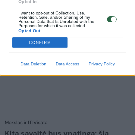
Opted In
I want to opt-out of Collection, Use,
Prisijungti komentatoriams
Retention, Sale, and/or Sharing of my
Personal Data that Is Unrelated with the
Purposes for which it was collected.
Opted Out
CONFIRM
Data Deletion
Data Access
Privacy Policy
Mokslas ir IT
Visata
Kita savaitė bus ypatinga: šią