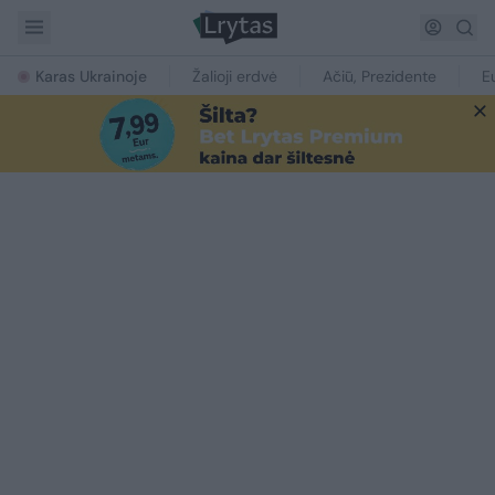
Karas Ukrainoje
Žalioji erdvė
Ačiū, Prezidente
E