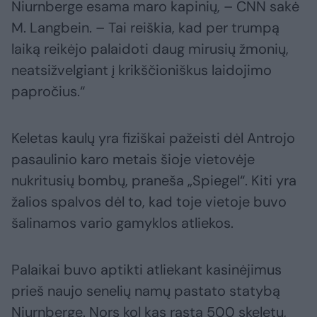
Niurnberge esama maro kapinių, – CNN sakė
M. Langbein. – Tai reiškia, kad per trumpą
laiką reikėjo palaidoti daug mirusių žmonių,
neatsižvelgiant į krikščioniškus laidojimo
papročius.“
Keletas kaulų yra fiziškai pažeisti dėl Antrojo
pasaulinio karo metais šioje vietovėje
nukritusių bombų, praneša „Spiegel“. Kiti yra
žalios spalvos dėl to, kad toje vietoje buvo
šalinamos vario gamyklos atliekos.
Palaikai buvo aptikti atliekant kasinėjimus
prieš naujo senelių namų pastato statybą
Niurnberge. Nors kol kas rasta 500 skeletų,