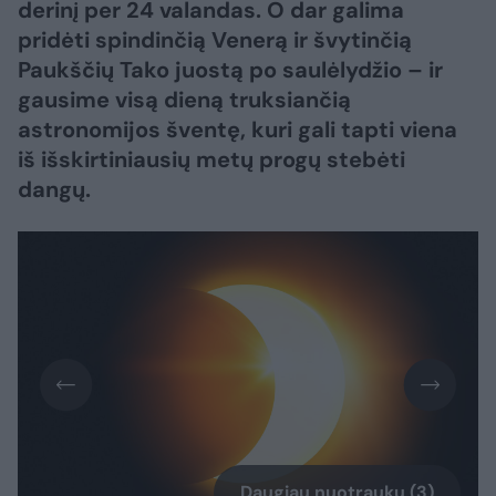
derinį per 24 valandas. O dar galima
pridėti spindinčią Venerą ir švytinčią
Paukščių Tako juostą po saulėlydžio – ir
gausime visą dieną truksiančią
astronomijos šventę, kuri gali tapti viena
iš išskirtiniausių metų progų stebėti
dangų.
Daugiau nuotraukų (3)