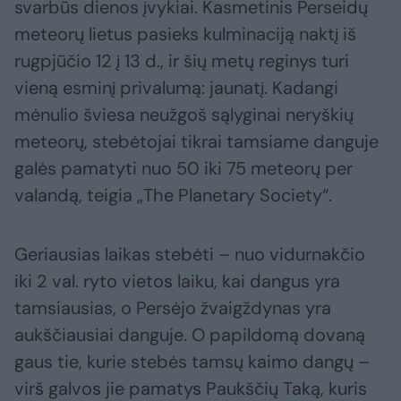
svarbūs dienos įvykiai. Kasmetinis Perseidų
meteorų lietus pasieks kulminaciją naktį iš
rugpjūčio 12 į 13 d., ir šių metų reginys turi
vieną esminį privalumą: jaunatį. Kadangi
mėnulio šviesa neužgoš sąlyginai neryškių
meteorų, stebėtojai tikrai tamsiame danguje
galės pamatyti nuo 50 iki 75 meteorų per
valandą, teigia „The Planetary Society“.
Geriausias laikas stebėti – nuo vidurnakčio
iki 2 val. ryto vietos laiku, kai dangus yra
tamsiausias, o Persėjo žvaigždynas yra
aukščiausiai danguje. O papildomą dovaną
gaus tie, kurie stebės tamsų kaimo dangų –
virš galvos jie pamatys Paukščių Taką, kuris