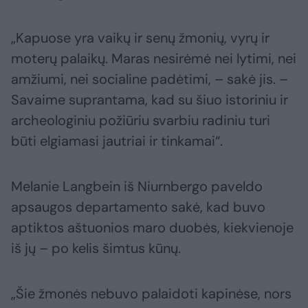
„Kapuose yra vaikų ir senų žmonių, vyrų ir
moterų palaikų. Maras nesirėmė nei lytimi, nei
amžiumi, nei socialine padėtimi, – sakė jis. –
Savaime suprantama, kad su šiuo istoriniu ir
archeologiniu požiūriu svarbiu radiniu turi
būti elgiamasi jautriai ir tinkamai“.
Melanie Langbein iš Niurnbergo paveldo
apsaugos departamento sakė, kad buvo
aptiktos aštuonios maro duobės, kiekvienoje
iš jų – po kelis šimtus kūnų.
„Šie žmonės nebuvo palaidoti kapinėse, nors