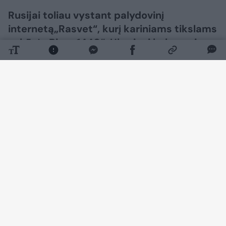
Rusijai toliau vystant palydovinį
internetą„Rasvet“, kurį kariniams tikslams
sukūrė „Biuro 1440“, Ukrainai kyla naujas
klausimas: kaip veiksmingai neutralizuoti
tokią sistemą?
Daugiau nuotraukų (2)