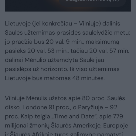
Lietuvoje (jei konkrečiau – Vilniuje) dalinis
Saulės užtemimas prasidės saulėlydžio metu:
jo pradžia bus 20 val. 9 min., maksimumą
pasieks 20 val. 53 min., tačiau 20 val. 57 min.
dalinai Mėnulio užtemdyta Saulė jau
pasislėps už horizonto. Iš viso užtemimas
Lietuvoje bus matomas 48 minutes.
Vilniuje Mėnulis užstos apie 80 proc. Saulės
disko, Londone 91 proc., o Paryžiuje – 92
proc. Kaip teigia „Time and Date“, apie 779
milijonai žmonių Šiaurės Amerikoje, Europoje
ir Šiaurės Afrikoje turės galimybę pamatyti