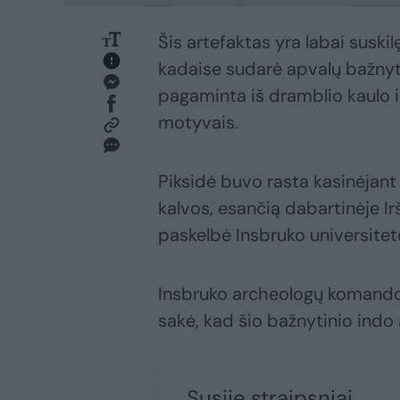
Šis artefaktas yra labai suskil
kadaise sudarė apvalų bažnyti
pagaminta iš dramblio kaulo i
motyvais.
Piksidė buvo rasta kasinėjant
kalvos, esančią dabartinėje Ir
paskelbė Insbruko universitet
Insbruko archeologų komando
sakė, kad šio bažnytinio indo
Susiję straipsniai