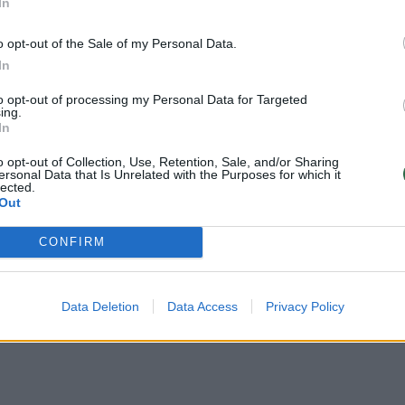
In
tokių dramblio kaulo indų, o paskutinį
o opt-out of the Sale of my Personal Data.
In
ų metu buvo rastas maždaug prieš 100
to opt-out of processing my Personal Data for Targeted
ing.
In
kie indai dažniausiai saugomi katedrų
o opt-out of Collection, Use, Retention, Sale, and/or Sharing
ersonal Data that Is Unrelated with the Purposes for which it
 muziejuose. Egzempliorius iš Iršeno
lected.
Out
tėlėje, paslėptoje po V-VI a. bažnyčios
CONFIRM
i būdavo išsinešami, kai bažnyčia būdavo
Data Deletion
Data Access
Privacy Policy
 itin šventomis. Tačiau šiuo atveju