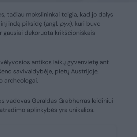
ęs, tačiau mokslininkai teigia, kad jo dalys
nį indą piksidę (angl.
pyx
), kuri buvo
r gausiai dekoruota krikščioniškais
 vėlyvosios antikos laikų gyvenvietę ant
šeno savivaldybėje, pietų Austrijoje,
o archeologai.
s vadovas Geraldas Grabherras leidiniui
 atradimo aplinkybės yra unikalios.