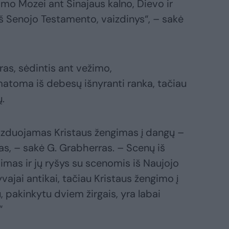
imo Mozei ant Sinajaus kalno, Dievo ir
 Senojo Testamento, vaizdinys“, – sakė
ras, sėdintis ant vežimo,
matoma iš debesų išnyranti ranka, tačiau
ų.
aizduojamas Kristaus žengimas į dangų –
s, – sakė G. Grabherras. – Scenų iš
mas ir jų ryšys su scenomis iš Naujojo
ajai antikai, tačiau Kristaus žengimo į
pakinkytu dviem žirgais, yra labai
“