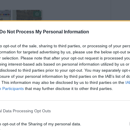
Do Not Process My Personal Information
to opt-out of the sale, sharing to third parties, or processing of your per
etvarkinga“
formation for targeted advertising by us, please use the below opt-out s
šysena atbaidė
r selection. Please note that after your opt-out request is processed y
eing interest-based ads based on personal information utilized by us or
kslininkus nuo
disclosed to third parties prior to your opt-out. You may separately opt-
novinio
losure of your personal information by third parties on the IAB’s list of
nkraščio
. This information may also be disclosed by us to third parties on the
IA
fravimo –
Participants
that may further disclose it to other third parties.
čiau tekstas
ėpė reikšmingą
slaptį
l Data Processing Opt Outs
o opt-out of the Sharing of my personal data.