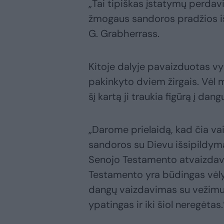
„Tai tipiškas įstatymų perdav
žmogaus sandoros pradžios iš
G. Grabherrass.
Kitoje dalyje pavaizduotas vy
pakinkyto dviem žirgais. Vėl 
šį kartą ji traukia figūrą į dang
„Darome prielaidą, kad čia v
sandoros su Dievu išsipildyma
Senojo Testamento atvaizdavi
Testamento yra būdingas vėlyv
dangų vaizdavimas su vežimu, 
ypatingas ir iki šiol neregėtas.