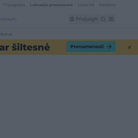
TV programa
Laikraščio prenumerata
Lrytas EN
Kontaktai
Premium
Prisijungti
lbimai