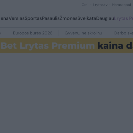
Orai
Lrytas.tv
Horoskopai
iena
Verslas
Sportas
Pasaulis
Žmonės
Sveikata
Daugiau
Lrytas 
e
Europos burės 2026
Gyvenu, ne skrolinu
Darbo ske