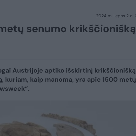
2024 m. liepos 2 d.
 metų senumo krikščionišką
ai Austrijoje aptiko išskirtinį krikščionišką
ą, kuriam, kaip manoma, yra apie 1500 metų
ewsweek“.