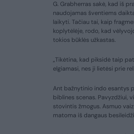
G. Grabherras sakė, kad iš pra
naudojamas šventiems daiktam
laikyti. Tačiau tai, kaip frag
koplytėlėje, rodo, kad vėlyvoj
tokios būklės užkastas.
„Tikėtina, kad piksidė taip pa
elgiamasi, nes ji lietėsi prie r
Ant bažnytinio indo esantys 
biblines scenas. Pavyzdžiui, 
stovintis žmogus. Asmuo vaizdu
matoma iš dangaus besileidžian