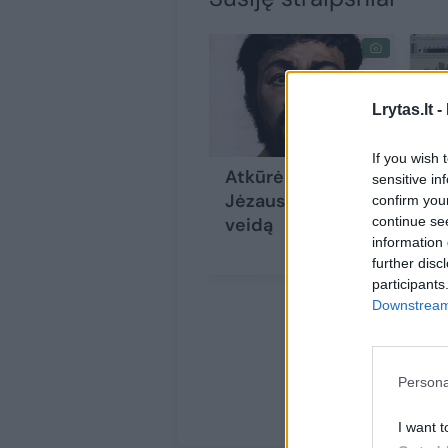
Lrytas.lt -
If you wish 
Atkūrė tikrąjį
„N
sensitive in
Jėzaus Kristaus
ra
confirm you
continue se
veidą
mo
information 
se
further disc
ra
participants
ši
Downstream 
ta
sl
pa
Persona
I want t