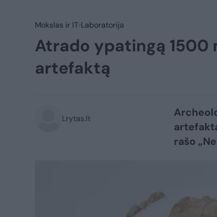
Mokslas ir IT
Laboratorija
Atrado ypatingą 1500
artefaktą
Archeolog
Lrytas.lt
artefakt
rašo „N