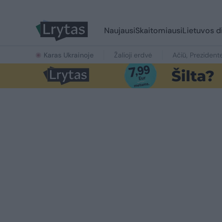
Naujausi
Skaitomiausi
Lietuvos d
Karas Ukrainoje
Žalioji erdvė
Ačiū, Prezident