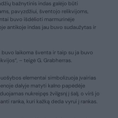
džių bažnytinis indas galėjo būti
s, pavyzdžiui, šventojo relikvijoms,
mentai buvo išdėlioti marmurinėje
oje antikoje indas jau buvo sudaužytas ir
t buvo laikoma šventa ir taip su ja buvo
elikvijos“, – teigė G. Grabherras.
puošybos elementai simbolizuoja įvairias
vienoje dalyje matyti kalno papėdėje
ojamas nukreipęs žvilgsnį į šalį, o virš jo
ti ranka, kuri kažką deda vyrui į rankas.